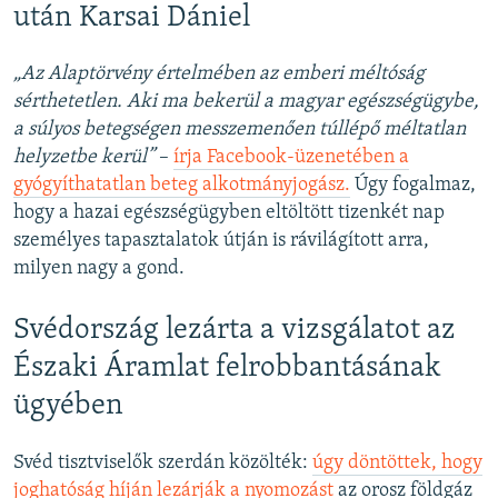
után Karsai Dániel
„Az Alaptörvény értelmében az emberi méltóság
sérthetetlen. Aki ma bekerül a magyar egészségügybe,
a súlyos betegségen messzemenően túllépő méltatlan
helyzetbe kerül”
–
írja Facebook-üzenetében a
gyógyíthatatlan beteg alkotmányjogász.
Úgy fogalmaz,
hogy a hazai egészségügyben eltöltött tizenkét nap
személyes tapasztalatok útján is rávilágított arra,
milyen nagy a gond.
Svédország lezárta a vizsgálatot az
Északi Áramlat felrobbantásának
ügyében
Svéd tisztviselők szerdán közölték:
úgy döntöttek, hogy
joghatóság híján lezárják a nyomozást
az orosz földgáz