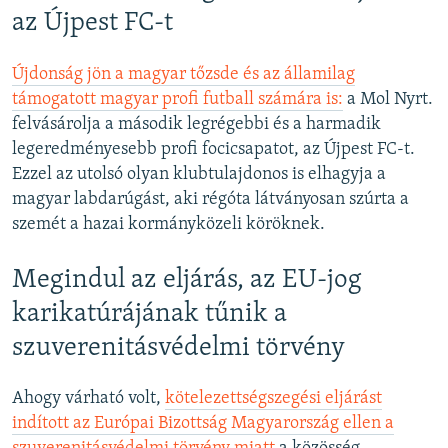
az Újpest FC-t
Újdonság jön a magyar tőzsde és az államilag
támogatott magyar profi futball számára is:
a Mol Nyrt.
felvásárolja a második legrégebbi és a harmadik
legeredményesebb profi focicsapatot, az Újpest FC-t.
Ezzel az utolsó olyan klubtulajdonos is elhagyja a
magyar labdarúgást, aki régóta látványosan szúrta a
szemét a hazai kormányközeli köröknek.
Megindul az eljárás, az EU-jog
karikatúrájának tűnik a
szuverenitásvédelmi törvény
Ahogy várható volt,
kötelezettségszegési eljárást
indított az Európai Bizottság Magyarország ellen a