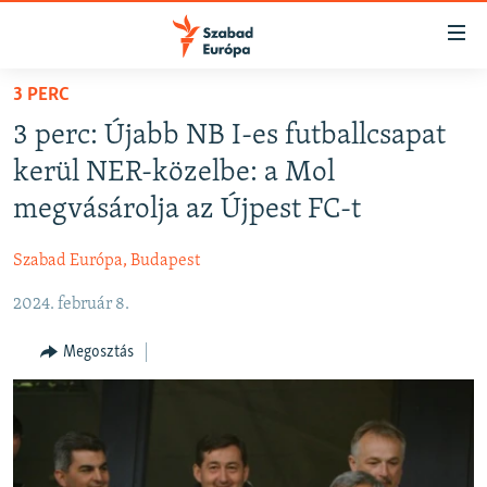
Akadálymentes
mód
Ugrás
3 PERC
a
NAPIRENDEN
3 perc: Újabb NB I-es futballcsapat
fő
AKTUÁLIS
oldalra
kerül NER-közelbe: a Mol
PODCASTOK
Ugrás
megvásárolja az Újpest FC-t
a
VIDEÓK
tartalomjegyzékre
Szabad Európa, Budapest
ELEMZŐ
Ugrás
a
2024. február 8.
NER15
keresésre
SZABADON
Megosztás
TÁRSADALOM
DEMOKRÁCIA
A PÉNZ NYOMÁBAN