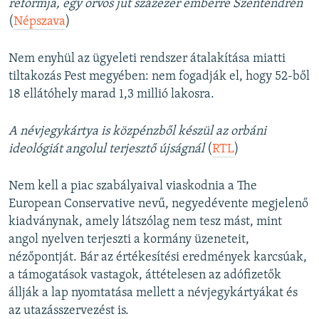
reformja, egy orvos jut százezer emberre Szentendrén
(
Népszava
)
Nem enyhül az ügyeleti rendszer átalakítása miatti
tiltakozás Pest megyében: nem fogadják el, hogy 52-ből
18 ellátóhely marad 1,3 millió lakosra.
A névjegykártya is közpénzből készül az orbáni
ideológiát angolul terjesztő újságnál
(
RTL
)
Nem kell a piac szabályaival viaskodnia a The
European Conservative nevű, negyedévente megjelenő
kiadványnak, amely látszólag nem tesz mást, mint
angol nyelven terjeszti a kormány üzeneteit,
nézőpontját. Bár az értékesítési eredmények karcsúak,
a támogatások vastagok, áttételesen az adófizetők
állják a lap nyomtatása mellett a névjegykártyákat és
az utazásszervezést is.