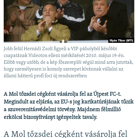
EURÓPAI UNIÓ
VILÁG
KLÍMAVÁLTOZÁS
A MÚLT TANULSÁGAI
Jobb felül Hernádi Zsolt figyeli a VIP-páholyból későbbi
KÖVESSEN MINKET!
csapatának Videoton elleni mérkőzését 2010. május 19-én.
Előbb vagy utóbb, de a kép főszereplői végül mind arra jutottak,
hogy személyesen is komoly szerepet kívánnak vállalni az
állami hátterű profi foci új rendszerében
Valamennyi RFE/RL weboldal
A Mol tőzsdei cégként vásárolja fel az Újpest FC-t.
Megindult az eljárás, az EU-s jog karikatúrájának tűnik
a szuverenitásvédelmi törvény. Majdnem félmillió
erkölcsi bizonyítványt igényeltek tavaly.
A Mol tőzsdei cégként vásárolja fel