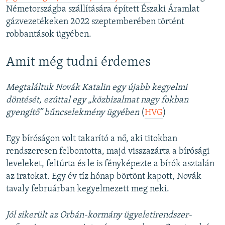
Németországba szállítására épített Északi Áramlat
gázvezetékeken 2022 szeptemberében történt
robbantások ügyében.
Amit még tudni érdemes
Megtaláltuk Novák Katalin egy újabb kegyelmi
döntését, ezúttal egy „közbizalmat nagy fokban
gyengítő” bűncselekmény ügyében
(
HVG
)
Egy bíróságon volt takarító a nő, aki titokban
rendszeresen felbontotta, majd visszazárta a bírósági
leveleket, feltúrta és le is fényképezte a bírók asztalán
az iratokat. Egy év tíz hónap börtönt kapott, Novák
tavaly februárban kegyelmezett meg neki.
Jól sikerült az Orbán-kormány ügyeletirendszer-