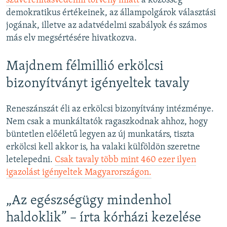
szuverenitásvédelmi törvény miatt
a közösség
demokratikus értékeinek, az állampolgárok választási
jogának, illetve az adatvédelmi szabályok és számos
más elv megsértésére hivatkozva.
Majdnem félmillió erkölcsi
bizonyítványt igényeltek tavaly
Reneszánszát éli az erkölcsi bizonyítvány intézménye.
Nem csak a munkáltatók ragaszkodnak ahhoz, hogy
büntetlen előéletű legyen az új munkatárs, tiszta
erkölcsi kell akkor is, ha valaki külföldön szeretne
letelepedni.
Csak tavaly több mint 460 ezer ilyen
igazolást igényeltek Magyarországon.
„Az egészségügy mindenhol
haldoklik” – írta kórházi kezelése