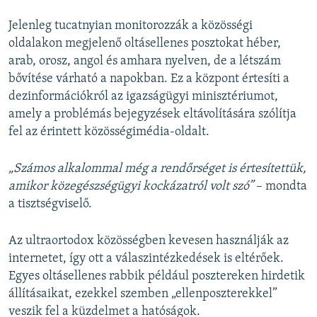
Jelenleg tucatnyian monitorozzák a közösségi
oldalakon megjelenő oltásellenes posztokat héber,
arab, orosz, angol és amhara nyelven, de a létszám
bővítése várható a napokban. Ez a központ értesíti a
dezinformációkról az igazságügyi minisztériumot,
amely a problémás bejegyzések eltávolítására szólítja
fel az érintett közösségimédia-oldalt.
„Számos alkalommal még a rendőrséget is értesítettük,
amikor közegészségügyi kockázatról volt szó”
– mondta
a tisztségviselő.
Az ultraortodox közösségben kevesen használják az
internetet, így ott a válaszintézkedések is eltérőek.
Egyes oltásellenes rabbik például posztereken hirdetik
állításaikat, ezekkel szemben „ellenposzterekkel”
veszik fel a küzdelmet a hatóságok.