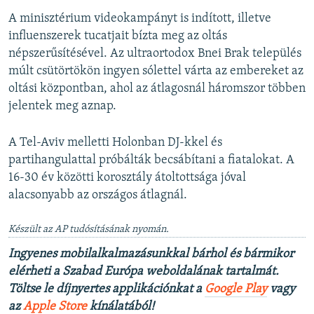
A minisztérium videokampányt is indított, illetve
influenszerek tucatjait bízta meg az oltás
népszerűsítésével. Az ultraortodox Bnei Brak település
múlt csütörtökön ingyen sólettel várta az embereket az
oltási központban, ahol az átlagosnál háromszor többen
jelentek meg aznap.
A Tel-Aviv melletti Holonban DJ-kkel és
partihangulattal próbálták becsábítani a fiatalokat. A
16-30 év közötti korosztály átoltottsága jóval
alacsonyabb az országos átlagnál.
Készült az AP tudósításának nyomán.
Ingyenes mobilalkalmazásunkkal bárhol és bármikor
elérheti a Szabad Európa weboldalának tartalmát.
Töltse le díjnyertes applikációnkat a
Google Play
vagy
az
Apple Store
kínálatából!