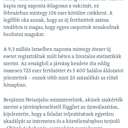
kapta meg naponta átlagosan a vakcinát, ez
februárban mintegy 106 ezer körülire csökkent. A
legfőbb oka annak, hogy az új fertőzöttek száma
továbbra is magas, hogy egyes csoportok vonakodnak
beoltatni magukat.
A 9,3 milliós Izraelben naponta mintegy ötezer új
esetet regisztráltak múlt héten a hivatalos statisztikák
szerint. Az országból a járvány kezdete óta eddig
összesen 723 ezer fertőzöttet és 5 400 halálos áldozatot
jelentettek – ennek több mint 20 százalékát az előző
hónapban.
Benjámin Netanjahu miniszterelnök, akinek szakértők
szerint a járványkezeléstől függhet az újraválasztása,
kijelentette, hogy a feladat teljesítésének egyetlen
akadályát az interneten és a közvéleményben terjedő