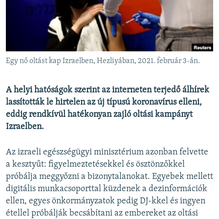
EURÓPAI UNIÓ
VILÁG
KLÍMAVÁLTOZÁS
A MÚLT TANULSÁGAI
Egy nő oltást kap Izraelben, Hezliyában, 2021. február 3-án.
KÖVESSEN MINKET!
A helyi hatóságok szerint az interneten terjedő álhírek
lassították le hirtelen az új típusú koronavírus elleni,
eddig rendkívül hatékonyan zajló oltási kampányt
Izraelben.
Valamennyi RFE/RL weboldal
Az izraeli egészségügyi minisztérium azonban felvette
a kesztyűt: figyelmeztetésekkel és ösztönzőkkel
próbálja meggyőzni a bizonytalanokat. Egyebek mellett
digitális munkacsoporttal küzdenek a dezinformációk
ellen, egyes önkormányzatok pedig DJ-kkel és ingyen
étellel próbálják becsábítani az embereket az oltási