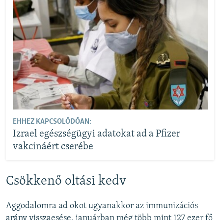
EHHEZ KAPCSOLÓDÓAN:
Izrael egészségügyi adatokat ad a Pfizer
vakcináért cserébe
Csökkenő oltási kedv
Aggodalomra ad okot ugyanakkor az immunizációs
arány visszaesése, januárban még több mint 127 ezer fő