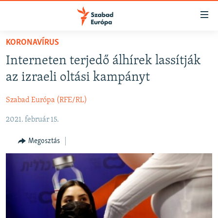
Akadálymentes
mód
Ugrás
KORONAVÍRUS
a
NAPIRENDEN
Interneten terjedő álhírek lassítják
fő
AKTUÁLIS
oldalra
az izraeli oltási kampányt
FELIRATKOZÁS
PODCASTOK
Ugrás
a
Szabad Európa (RFE/RL)
VIDEÓK
tartalomjegyzékre
Spotify
2021. február 15.
ELEMZŐ
Ugrás
a
NER15
Megosztás
Feliratkozás
keresésre
SZABADON
TÁRSADALOM
DEMOKRÁCIA
A PÉNZ NYOMÁBAN