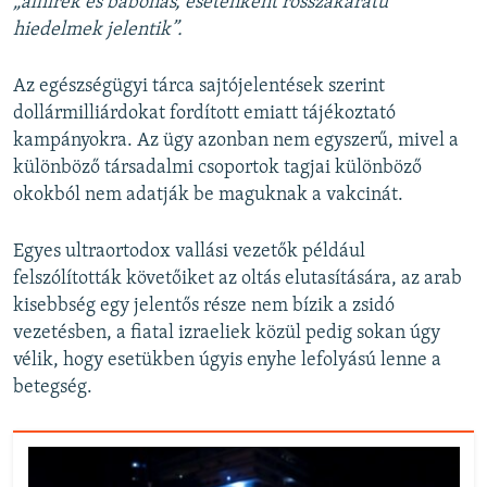
„álhírek és babonás, esetenként rosszakaratú
hiedelmek jelentik”.
Az egészségügyi tárca sajtójelentések szerint
dollármilliárdokat fordított emiatt tájékoztató
kampányokra. Az ügy azonban nem egyszerű, mivel a
különböző társadalmi csoportok tagjai különböző
okokból nem adatják be maguknak a vakcinát.
Egyes ultraortodox vallási vezetők például
felszólították követőiket az oltás elutasítására, az arab
kisebbség egy jelentős része nem bízik a zsidó
vezetésben, a fiatal izraeliek közül pedig sokan úgy
vélik, hogy esetükben úgyis enyhe lefolyású lenne a
betegség.