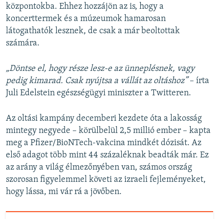
központokba. Ehhez hozzájön az is, hogy a
koncerttermek és a múzeumok hamarosan
látogathatók lesznek, de csak a már beoltottak
számára.
„Döntse el, hogy része lesz-e az ünneplésnek, vagy
pedig kimarad. Csak nyújtsa a vállát az oltáshoz”
– írta
Juli Edelstein egészségügyi miniszter a Twitteren.
Az oltási kampány decemberi kezdete óta a lakosság
mintegy negyede – körülbelül 2,5 millió ember – kapta
meg a Pfizer/BioNTech-vakcina mindkét dózisát. Az
első adagot több mint 44 százaléknak beadták már. Ez
az arány a világ élmezőnyében van, számos ország
szorosan figyelemmel követi az izraeli fejleményeket,
hogy lássa, mi vár rá a jövőben.