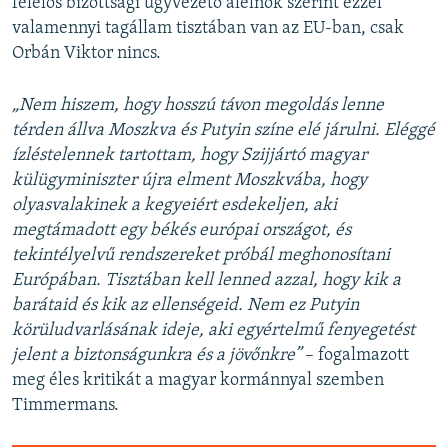
felelős bizottsági ügyvezető alelnök szerint ezzel
valamennyi tagállam tisztában van az EU-ban, csak
Orbán Viktor nincs.
„Nem hiszem, hogy hosszú távon megoldás lenne
térden állva Moszkva és Putyin színe elé járulni. Eléggé
ízléstelennek tartottam, hogy Szijjártó magyar
külügyminiszter újra elment Moszkvába, hogy
olyasvalakinek a kegyeiért esdekeljen, aki
megtámadott egy békés európai országot, és
tekintélyelvű rendszereket próbál meghonosítani
Európában. Tisztában kell lenned azzal, hogy kik a
barátaid és kik az ellenségeid. Nem ez Putyin
körüludvarlásának ideje, aki egyértelmű fenyegetést
jelent a biztonságunkra és a jövőnkre”
– fogalmazott
meg éles kritikát a magyar kormánnyal szemben
Timmermans.