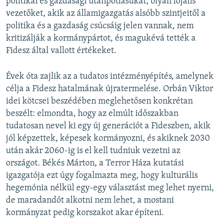
politikai és gazdasági utánpótlásukat, olyan lojális
vezetőket, akik az államigazgatás alsóbb szintjeitől a
politika és a gazdaság csúcsáig jelen vannak, nem
kritizálják a kormánypártot, és magukévá tették a
Fidesz által vallott értékeket.
Évek óta zajlik az a tudatos intézményépítés, amelynek
célja a Fidesz hatalmának újratermelése. Orbán Viktor
idei kötcsei beszédében meglehetősen konkrétan
beszélt: elmondta, hogy az elmúlt időszakban
tudatosan nevel ki egy új generációt a Fideszben, akik
jól képzettek, képesek kormányozni, és akiknek 2030
után akár 2060-ig is el kell tudniuk vezetni az
országot. Békés Márton, a Terror Háza kutatási
igazgatója ezt úgy fogalmazta meg, hogy kulturális
hegemónia nélkül egy-egy választást meg lehet nyerni,
de maradandót alkotni nem lehet, a mostani
kormányzat pedig korszakot akar építeni.