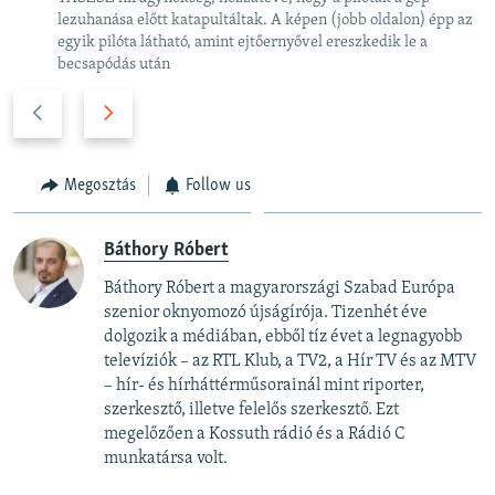
lezuhanása előtt katapultáltak. A képen (jobb oldalon) épp az
egyik pilóta látható, amint ejtőernyővel ereszkedik le a
becsapódás után
P
N
r
e
e
x
v
t
Megosztás
Follow us
i
s
o
l
Báthory Róbert
u
i
Báthory Róbert a magyarországi Szabad Európa
s
d
szenior oknyomozó újságírója. Tizenhét éve
s
e
dolgozik a médiában, ebből tíz évet a legnagyobb
l
televíziók – az RTL Klub, a TV2, a Hír TV és az MTV
i
– hír- és hírháttérműsorainál mint riporter,
d
szerkesztő, illetve felelős szerkesztő. Ezt
e
megelőzően a Kossuth rádió és a Rádió C
munkatársa volt.