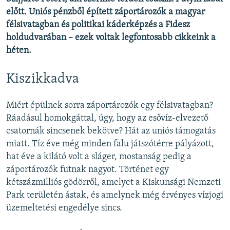
előtt. Uniós pénzből épített záportározók a magyar
félsivatagban és politikai káderképzés a Fidesz
holdudvarában – ezek voltak legfontosabb cikkeink a
héten.
Kiszikkadva
Miért épülnek sorra záportározók egy félsivatagban?
Ráadásul homokgáttal, úgy, hogy az esővíz-elvezető
csatornák sincsenek bekötve? Hát az uniós támogatás
miatt. Tíz éve még minden falu játszótérre pályázott,
hat éve a kilátó volt a sláger, mostanság pedig a
záportározók futnak nagyot. Történet egy
kétszázmilliós gödörről, amelyet a Kiskunsági Nemzeti
Park területén ástak, és amelynek még érvényes vízjogi
üzemeltetési engedélye sincs.