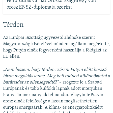
Felfordulás várhat Oroszországra egy volt
orosz ENSZ-diplomata szerint
Térden
Az Európai Bizottság ügyvezető alelnöke szerint
Magyarország kivételével minden tagállam megértette,
hogy Putyin elnök fegyverként használja a földgázt az
EU ellen.
„Nem hiszem, hogy térden csúszni Putyin előtt hosszú
távon megoldás lenne. Meg kell tudnod különböztetni a
barátaidat az ellenségeidtől”
– szögezte le a Szabad
Európának és több külföldi lapnak adott interjúban
Frans Timmermans, aki elmondta: Vlagyimir Putyin
orosz elnök felelőssége a lassan megfizethetetlen
európai energiaárak. A klíma- és energiapolitikáért