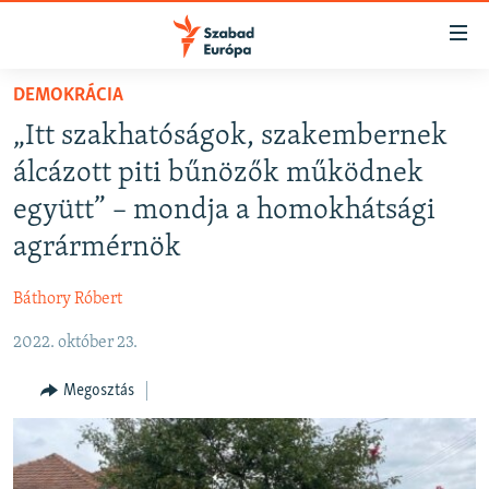
Akadálymentes
mód
Ugrás
DEMOKRÁCIA
a
NAPIRENDEN
„Itt szakhatóságok, szakembernek
fő
AKTUÁLIS
oldalra
álcázott piti bűnözők működnek
FELIRATKOZÁS
PODCASTOK
Ugrás
együtt” – mondja a homokhátsági
a
VIDEÓK
agrármérnök
tartalomjegyzékre
Spotify
ELEMZŐ
Ugrás
Báthory Róbert
a
NER15
Feliratkozás
keresésre
2022. október 23.
SZABADON
TÁRSADALOM
Megosztás
DEMOKRÁCIA
A PÉNZ NYOMÁBAN