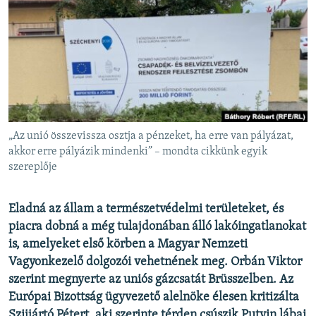
EURÓPAI UNIÓ
VILÁG
KLÍMAVÁLTOZÁS
A MÚLT TANULSÁGAI
KÖVESSEN MINKET!
„Az unió összevissza osztja a pénzeket, ha erre van pályázat,
akkor erre pályázik mindenki” – mondta cikkünk egyik
szereplője
Valamennyi RFE/RL weboldal
Eladná az állam a természetvédelmi területeket, és
piacra dobná a még tulajdonában álló lakóingatlanokat
is, amelyeket első körben a Magyar Nemzeti
Vagyonkezelő dolgozói vehetnének meg. Orbán Viktor
szerint megnyerte az uniós gázcsatát Brüsszelben. Az
Európai Bizottság ügyvezető alelnöke élesen kritizálta
Szijjártó Pétert, aki szerinte térden csúszik Putyin lábai