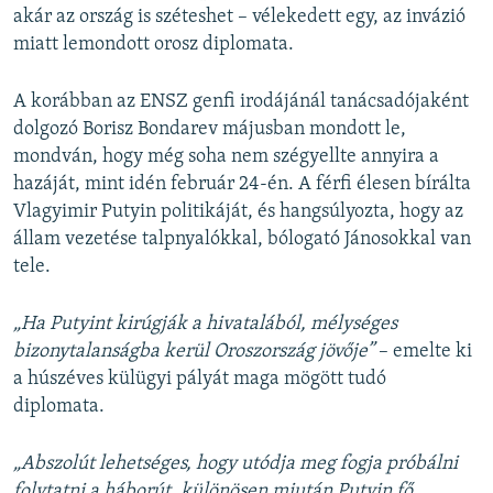
akár az ország is széteshet – vélekedett egy, az invázió
miatt lemondott orosz diplomata.
A korábban az ENSZ genfi irodájánál tanácsadójaként
dolgozó Borisz Bondarev májusban mondott le,
mondván, hogy még soha nem szégyellte annyira a
hazáját, mint idén február 24-én. A férfi élesen bírálta
Vlagyimir Putyin politikáját, és hangsúlyozta, hogy az
állam vezetése talpnyalókkal, bólogató Jánosokkal van
tele.
„Ha Putyint kirúgják a hivatalából, mélységes
bizonytalanságba kerül Oroszország jövője”
– emelte ki
a húszéves külügyi pályát maga mögött tudó
diplomata.
„Abszolút lehetséges, hogy utódja meg fogja próbálni
folytatni a háborút, különösen miután Putyin fő