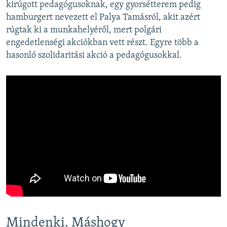
kirúgott pedagógusoknak, egy gyorsétterem pedig
hamburgert nevezett el Palya Tamásról, akit azért
rúgtak ki a munkahelyéről, mert polgári
engedetlenségi akciókban vett részt. Egyre több a
hasonló szolidaritási akció a pedagógusokkal.
Mindenki. Máshogy