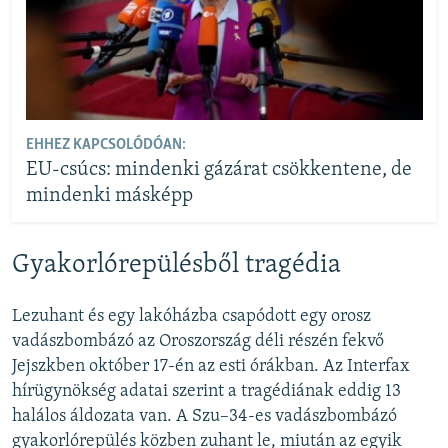
EHHEZ KAPCSOLÓDÓAN:
EU-csúcs: mindenki gázárat csökkentene, de
mindenki másképp
Gyakorlórepülésből tragédia
Lezuhant és egy lakóházba csapódott egy orosz
vadászbombázó az Oroszország déli részén fekvő
Jejszkben október 17-én az esti órákban. Az Interfax
hírügynökség adatai szerint a tragédiának eddig 13
halálos áldozata van. A Szu–34-es vadászbombázó
gyakorlórepülés közben zuhant le, miután az egyik