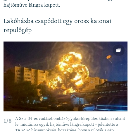
hajtóműve lángra kapott.
Lakóházba csapódott egy orosz katonai
repülőgép
A Szu–34-es vadászbombázó gyakorlórepülés közben zuhant
1/8
le, miután az egyik hajtóműve lángra kapott – jelentette a
TASZSZ hírügynökség, hozzátéve, hogy a pilóták a gép