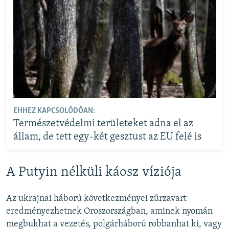
EHHEZ KAPCSOLÓDÓAN:
Természetvédelmi területeket adna el az
állam, de tett egy-két gesztust az EU felé is
A Putyin nélküli káosz víziója
Az ukrajnai háború következményei zűrzavart
eredményezhetnek Oroszországban, aminek nyomán
megbukhat a vezetés, polgárháború robbanhat ki, vagy