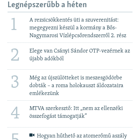
Legnépszerűbb a héten
1
A rezsicsökkentés üti a szuverenitást:
megegyezni készül a kormány a Bős-
Nagymarosi Vízlépcsőrendszerről 2. rész
2
Elege van Csányi Sándor OTP-vezérnek az
újabb adókból
3
Még az újszülötteket is meszesgödörbe
dobták – a roma holokauszt áldozataira
emlékezünk
4
MTVA szerkesztő: Itt „nem az ellenzéki
összefogást támogatják”
Hogyan hűthető az atomerőmű aszály