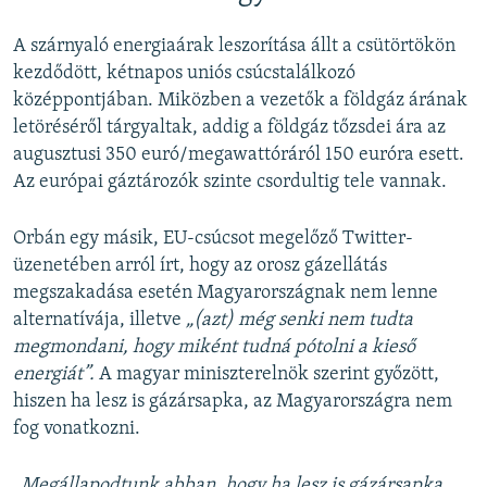
A szárnyaló energiaárak leszorítása állt a csütörtökön
kezdődött, kétnapos uniós csúcstalálkozó
középpontjában. Miközben a vezetők a földgáz árának
letöréséről tárgyaltak, addig a földgáz tőzsdei ára az
augusztusi 350 euró/megawattóráról 150 euróra esett.
Az európai gáztározók szinte csordultig tele vannak.
Orbán egy másik, EU-csúcsot megelőző Twitter-
üzenetében arról írt, hogy az orosz gázellátás
megszakadása esetén Magyarországnak nem lenne
alternatívája, illetve
„(azt) még senki nem tudta
megmondani, hogy miként tudná pótolni a kieső
energiát”.
A magyar miniszterelnök szerint győzött,
hiszen ha lesz is gázársapka, az Magyarországra nem
fog vonatkozni.
„Megállapodtunk abban, hogy ha lesz is gázársapka