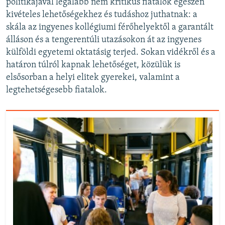
politikájával legalább nem kritikus fiatalok egészen
kivételes lehetőségekhez és tudáshoz juthatnak: a
skála az ingyenes kollégiumi férőhelyektől a garantált
álláson és a tengerentúli utazásokon át az ingyenes
külföldi egyetemi oktatásig terjed. Sokan vidékről és a
határon túlról kapnak lehetőséget, közülük is
elsősorban a helyi elitek gyerekei, valamint a
legtehetségesebb fiatalok.