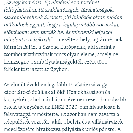
„Ez egy komédia. Ép elmével ez a történet
felfoghatatlan. Itt szakhatóságok, társhatóságok,
szakembereknek álcázott piti bűnözők olyan módon
működnek együtt, hogy a legalapvetőbb normákat,
előírásokat sem tartják be, és mindenki leigazol
mindent a másiknak”
– mesélte a helyi agrármérnök
Kármán Balázs a Szabad Európának, aki szerint a
zsombói víztározónak nincs olyan eleme, amely ne
hemzsegne a szabálytalanságoktól, ezért több
feljelentést is tett az ügyben.
Az elmúlt években legalább 14 víztározó vagy
záportározó épült az alföldi Homokhátságon és
környékén, ahol már három éve nem esett komolyabb
eső. A tájegységet az ENSZ 2020-ban hivatalosan is
félsivataggá minősítette. Ez azonban nem zavarta a
települések vezetőit, akik a belvíz és a villámárvizek
megelőzésére hivatkozva pályáztak uniós pénzre. A