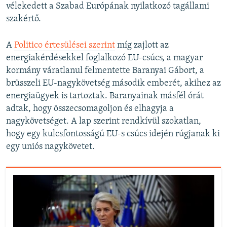
vélekedett a Szabad Európának nyilatkozó tagállami
szakértő.
A
Politico értesülései szerint
míg zajlott az
energiakérdésekkel foglalkozó EU-csúcs, a magyar
kormány váratlanul felmentette Baranyai Gábort, a
brüsszeli EU-nagykövetség második emberét, akihez az
energiaügyek is tartoztak. Baranyainak másfél órát
adtak, hogy összecsomagoljon és elhagyja a
nagykövetséget. A lap szerint rendkívül szokatlan,
hogy egy kulcsfontosságú EU-s csúcs idején rúgjanak ki
egy uniós nagykövetet.