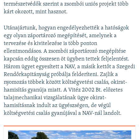
természetvédők szerint a zsombói uniós projekt több
kárt okozott, mint hasznot.
Utánajártunk, hogyan engedélyezhették a hatóságok
egy olyan záportározó megépítését, amelynek a
tervezése és kivitelezése is több ponton
ellentmondásos. A zsombói záportározó megépítése
kapcsán eddig összesen öt ügyben tettek feljelentést.
Három ügyet egyesített a NAV, a másik kettőt a Szegedi
Rendőrkapitányság próbálja felderíteni. Zajlik a
nyomozás többek között költségvetési csalás, okirat-
hamisítás gyanúja miatt. A Vitéz 2002 Bt. előzetes
talajmechanikai vizsgálatának ügye okirat-
hamisításnak indult az ügyészségen, de végül
költségvetési csalás gyanújával a NAV-nál landolt.