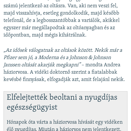
számú jelentkező az oltásra. Van, aki nem veszi fel,
majd visszahívja, esetleg gondolkodik, majd később
telefonál, de a legbosszantóbbak a variálók, akikkel
egyszer már megállapodtak az oltóanyagban és az
időpontban, majd mégis kihátrálnak.
„Az idősek válogatnak az oltások között. Nekik már a
Pfizer sem jó, a Moderna és a Johnson & Johnson
Janssen oltását akarják megkapni”
– mondta Andrea
háziorvosa. A vidéki doktornő szerint a fiatalabbak
kevésbé finnyásak, elfogadják azt, amit felajánl nekik.
Elfelejtették beoltani a nyugdíjas
egészségügyist
Hónapok óta várta a háziorvosa hívását egy vidéken
élő nyugdíjas. Miután a háziorvos nem jelentkezett,