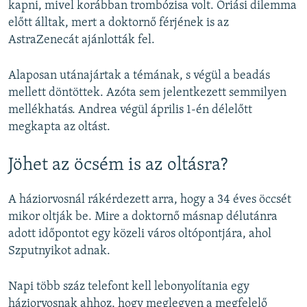
kapni, mivel korábban trombózisa volt. Óriási dilemma
előtt álltak, mert a doktornő férjének is az
AstraZenecát ajánlották fel.
Alaposan utánajártak a témának, s végül a beadás
mellett döntöttek. Azóta sem jelentkezett semmilyen
mellékhatás. Andrea végül április 1-én délelőtt
megkapta az oltást.
Jöhet az öcsém is az oltásra?
A háziorvosnál rákérdezett arra, hogy a 34 éves öccsét
mikor oltják be. Mire a doktornő másnap délutánra
adott időpontot egy közeli város oltópontjára, ahol
Szputnyikot adnak.
Napi több száz telefont kell lebonyolítania egy
háziorvosnak ahhoz, hogy meglegyen a megfelelő