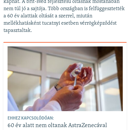
kaphat. A brit-svéd fejlesztésű oltásnak mostanában
nem túl jó a sajtója. Több országban is felfüggesztették
a 60 év alattiak oltását a szerrel, miután
mellékhatásként tucatnyi esetben vérrögképződést
tapasztaltak.
EHHEZ KAPCSOLÓDÓAN:
60 év alatt nem oltanak AstraZenecával