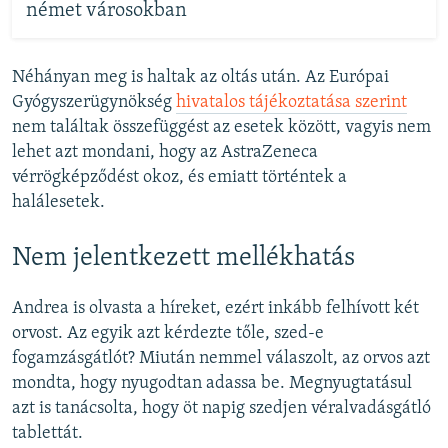
német városokban
Néhányan meg is haltak az oltás után. Az Európai
Gyógyszerügynökség
hivatalos tájékoztatása szerint
nem találtak összefüggést az esetek között, vagyis nem
lehet azt mondani, hogy az AstraZeneca
vérrögképződést okoz, és emiatt történtek a
halálesetek.
Nem jelentkezett mellékhatás
Andrea is olvasta a híreket, ezért inkább felhívott két
orvost. Az egyik azt kérdezte tőle, szed-e
fogamzásgátlót? Miután nemmel válaszolt, az orvos azt
mondta, hogy nyugodtan adassa be. Megnyugtatásul
azt is tanácsolta, hogy öt napig szedjen véralvadásgátló
tablettát.