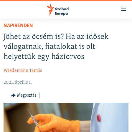
Akadálymentes
mód
Ugrás
NAPIRENDEN
a
NAPIRENDEN
Jöhet az öcsém is? Ha az idősek
fő
AKTUÁLIS
oldalra
válogatnak, fiatalokat is olt
FELIRATKOZÁS
PODCASTOK
Ugrás
helyettük egy háziorvos
a
VIDEÓK
tartalomjegyzékre
Wiedemann Tamás
Spotify
ELEMZŐ
Ugrás
a
2021. április 1.
NER15
Feliratkozás
keresésre
SZABADON
Megosztás
TÁRSADALOM
DEMOKRÁCIA
A PÉNZ NYOMÁBAN