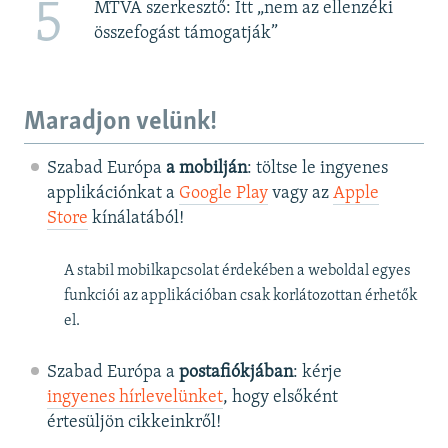
5
MTVA szerkesztő: Itt „nem az ellenzéki
összefogást támogatják”
Maradjon velünk!
Szabad Európa
a mobilján
: töltse le ingyenes
applikációnkat a
Google Play
vagy az
Apple
Store
kínálatából!
A stabil mobilkapcsolat érdekében a weboldal egyes
funkciói az applikációban csak korlátozottan érhetők
el.
Szabad Európa a
postafiókjában
: kérje
ingyenes hírlevelünket
, hogy elsőként
értesüljön cikkeinkről!