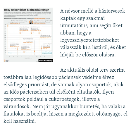
A névsor mellé a háziorvosok
kaptak egy szakmai
útmutatót is, ami segíti őket
abban, hogy a
legveszélyeztetettebbeket
válasszák ki a listáról, és őket
hívják be először oltásra.
Az aktuális oltási terv szerint
továbbra is a legidősebb páciensek védelme élvez
elsődleges prioritást, de vannak olyan csoportok, akik
az idős pácienseken túl elsőként oltathatók. Ilyen
csoportok például a cukorbetegek, illetve a
várandósok. Nem jár ugyanakkor büntetés, ha valaki a
fiatalokat is beoltja, hiszen a megkezdett oltóanyagot el
kell használni.