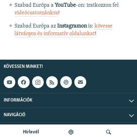
Szabad Európa a
YouTube
-on: iratkozzon fel
videócsatornánkra
!
Szabad Európa az
Instagramon
is:
kövesse
látványos és informatív oldalunkat
! ​
KÖVESSEN MINKET!
INFORMÁCIÓK
NAVIGÁCIÓ
Szabad Európa © 2026 RFE/RL, Inc. Minden jog fenntartva.
Hírlevél