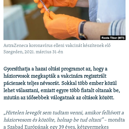
EURÓPAI UNIÓ
VILÁG
KLÍMAVÁLTOZÁS
A MÚLT TANULSÁGAI
AstraZeneca koronavírus elleni vakcinát készítenek elő
KÖVESSEN MINKET!
Szegeden, 2021. március 31-én
Gyorsíthatja a hazai oltási programot az, hogy a
háziorvosok megkapták a vakcinára regisztrált
Valamennyi RFE/RL weboldal
páciensek teljes névsorát. Sokkal több ember közül
lehet választani, emiatt egyre több fiatalt oltanak be,
miután az idősebbek válogatnak az oltások között.
„Hirtelen levegőt sem tudtam venni, amikor felhívott a
háziorvosom és közölte, holnap be tud oltani”
– mondta
a Szabad Európának egy 39 éves, kétgyermekes