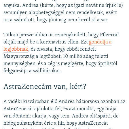
anyuka. Andrea (kérte, hogy az igazi nevét ne írjuk le)
semmilyen alapbetegséggel nem rendelkezik, ezért
arra számított, hogy júniusig nem kerül rá a sor.
Titkon persze abban is reménykedett, hogy Pfizerral
oltják majd be a koronavírus ellen. Ezt
gondolja a
legjobbnak
, és olvasta, hogy ebből rendelt
Magyarország a legtöbbet, 10 millió adag feletti
mennyiségben, és a cég is megígérte, hogy áprilistól
felgyorsítja a szállításokat.
AstraZenecám van, kéri?
A vidéki kisvárosban élő Andrea háziorvosa azonban az
AstraZenecát ajánlotta fel, és azt mondta, egy órája
van dönteni: akarja, vagy sem. Andrea oltáspárti, de
hideg zuhanyként érte a hír, hogy AstraZenecát