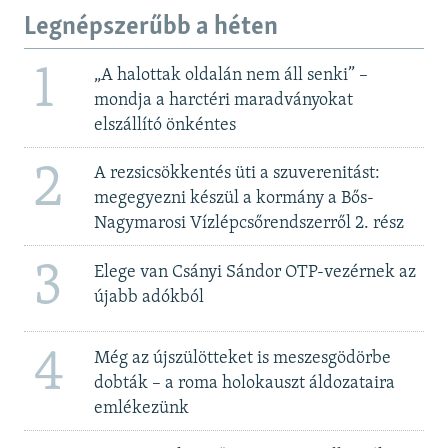
Legnépszerűbb a héten
1
„A halottak oldalán nem áll senki” –
mondja a harctéri maradványokat
elszállító önkéntes
2
A rezsicsökkentés üti a szuverenitást:
megegyezni készül a kormány a Bős-
Nagymarosi Vízlépcsőrendszerről 2. rész
3
Elege van Csányi Sándor OTP-vezérnek az
újabb adókból
4
Még az újszülötteket is meszesgödörbe
dobták – a roma holokauszt áldozataira
emlékezünk