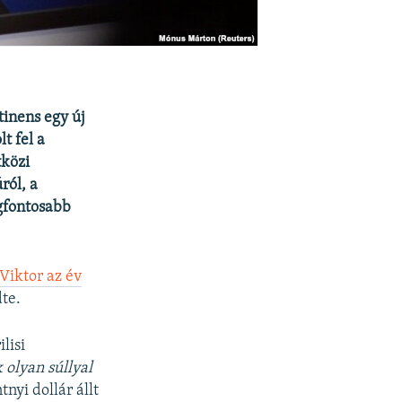
tinens egy új
t fel a
tközi
ról, a
egfontosabb
Viktor az év
dte.
lisi
 olyan súllyal
nyi dollár állt