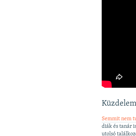
Küzdelem
Semmit nem tud
diák és tanár 
utolsó találko