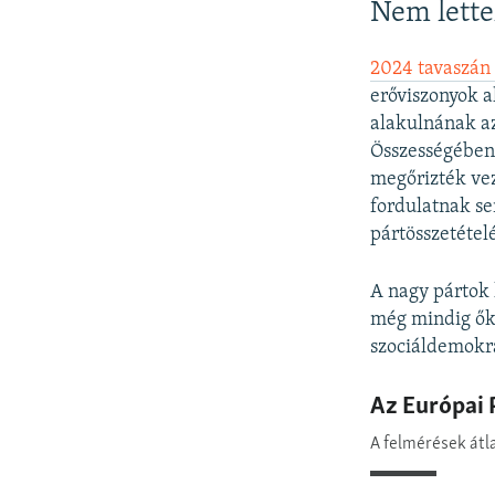
Nem lett
2024 tavaszán 
erőviszonyok a
alakulnának az
Összességében
megőrizték vez
fordulatnak s
pártösszetétel
A nagy pártok 
még mindig ők 
szociáldemokra