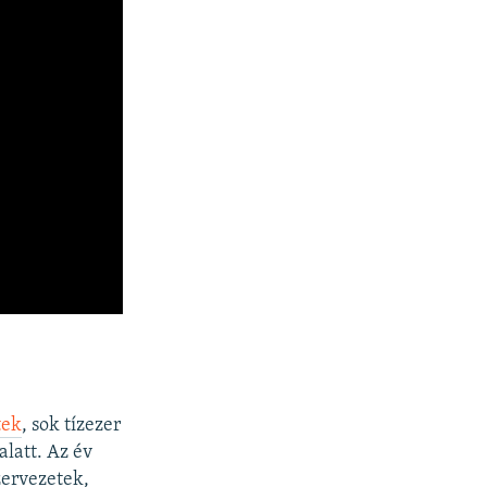
tek
, sok tízezer
alatt. Az év
zervezetek,