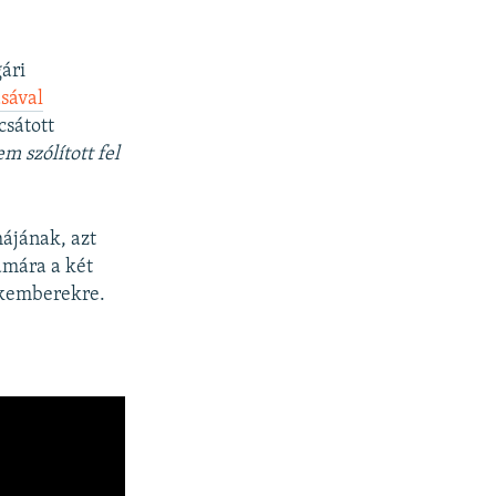
gári
ásával
csátott
m szólított fel
májának, azt
ámára a két
zakemberekre.