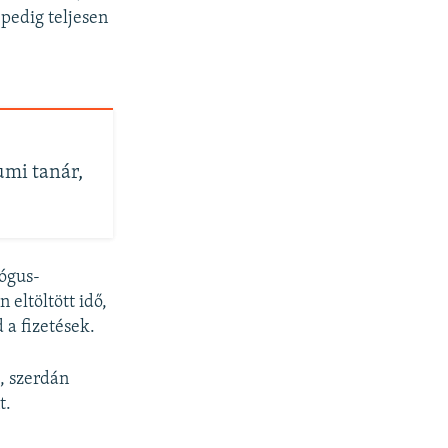
 pedig teljesen
umi tanár,
ógus-
 eltöltött idő,
a fizetések.
, szerdán
t.