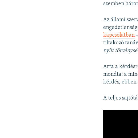
szemben három
Az állami sze
engedetlenség
kapcsolatban
–
tiltakozó taná
nyílt törvénysé
Arra a kérdésr
mondta: a mind
kérdés, ebben 
A teljes sajtót