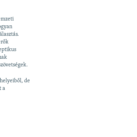
mzeti
hogyan
lasztás.
erők
eptikus
nak
szövetségek.
helyeiből, de
t a