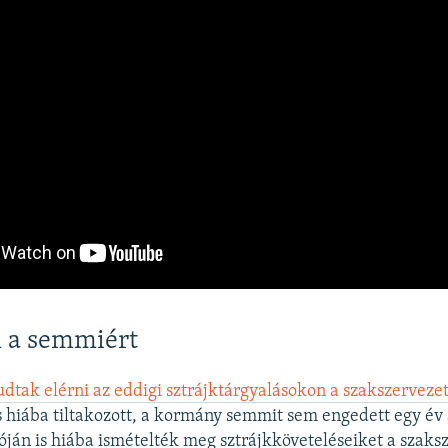
 a semmiért
tak elérni az eddigi sztrájktárgyalásokon a szakszerveze
is hiába tiltakozott, a kormány semmit sem engedett egy év 
zóján is hiába ismételték meg sztrájkköveteléseiket a szaks