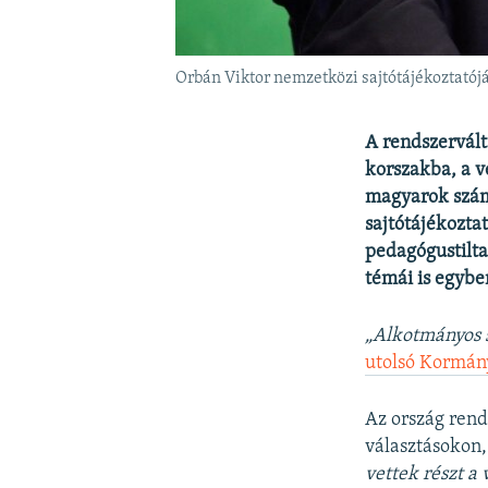
Orbán Viktor nemzetközi sajtótájékoztató
A rendszervált
korszakba, a ve
magyarok számá
sajtótájékozta
pedagógustilta
témái is egybe
„Alkotmányos 
utolsó Kormán
Az ország rendk
választásokon,
vettek részt a