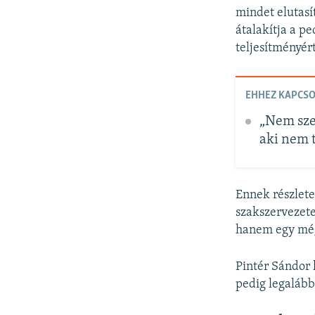
mindet elutasít
átalakítja a p
teljesítményér
EHHEZ KAPCS
„Nem sze
aki nem t
Ennek részlet
szakszervezete
hanem egy még 
Pintér Sándor 
pedig legalább