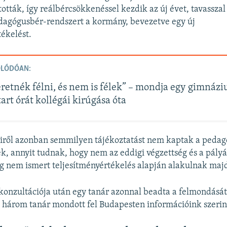
ották, így reálbércsökkenéssel kezdik az új évet, tavasszal
edagógusbér-rendszert a kormány, bevezetve egy új
tékelést.
OLÓDÓAN:
retnék félni, és nem is félek” – mondja egy gimnázi
art órát kollégái kirúgása óta
eiről azonban semmilyen tájékoztatást nem kaptak a pedag
k, annyit tudnak, hogy nem az eddigi végzettség és a pályán
nem ismert teljesítményértékelés alapján alakulnak majd 
konzultációja után egy tanár azonnal beadta a felmondását
 három tanár mondott fel Budapesten információink szerin