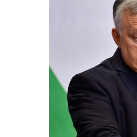
EURÓPAI UNIÓ
VILÁG
KLÍMAVÁLTOZÁS
A MÚLT TANULSÁGAI