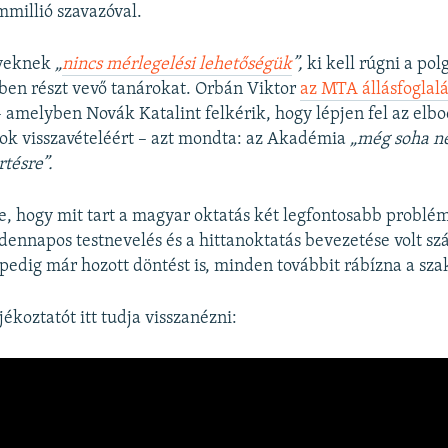
millió szavazóval.
rveknek
„
nincs mérlegelési lehetőségük
”,
ki kell rúgni a pol
ben részt vevő tanárokat. Orbán Viktor
az MTA állásfoglal
 amelyben Novák Katalint felkérik, hogy lépjen fel az elbo
rok visszavételéért – azt mondta: az Akadémia
„még soha ne
rtésre”.
e, hogy mit tart a magyar oktatás két legfontosabb problé
ennapos testnevelés és a hittanoktatás bevezetése volt sz
pedig már hozott döntést is, minden továbbit rábízna a s
ájékoztatót itt tudja visszanézni: