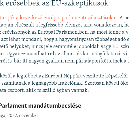
ek erősebbek az EU-szkeptikusok
tartják a következő európai parlamenti választásokat.
A ne
lapján elkészült a legfrissebb elemzés arra vonatkozóan, 
 erőviszonyok az Európai Parlamentben, ha most lenne a vá
 azt lehet mondani, hogy a hagyományosan többséget adó 
ető helyüket, nincs jele semmiféle jobboldali vagy EU-szk
em. Ugyanez mondható el az állam- és kormányfők tanácsá
éről is, bár itt nagyon gyakran nem pártalapon köttetnek a 
közül a legtöbbet az Európai Néppárt veszítette képviselői 
számítanak a legnagyobb frakciónak. Szorosan követi őke
ta csoport, akik felszálló ágban vannak.