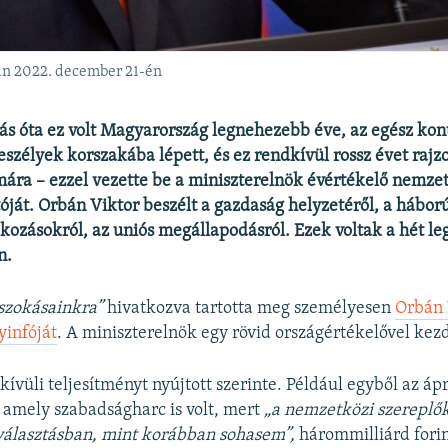
ján 2022. december 21-én
ás óta ez volt Magyarország legnehezebb éve, az egész kon
szélyek korszakába lépett, és ez rendkívül rossz évet rajzol
ra – ezzel vezette be a miniszterelnök évértékelő nemze
tóját. Orbán Viktor beszélt a gazdaság helyzetéről, a háború
kozásokról, az uniós megállapodásról. Ezek voltak a hét l
n.
szokásainkra”
hivatkozva tartotta meg személyesen
Orbán 
yinfóját
. A miniszterelnök egy rövid országértékelővel kez
ívüli teljesítményt nyújtott szerinte. Például egyből az ápri
 amely szabadságharc is volt, mert
„a nemzetközi szereplők
 választásban, mint korábban sohasem”,
hárommilliárd forint