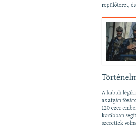
repülőteret, é
Történel
A kabuli légik
az afgán fővár
120 ezer ember
korábban segít
szerettek voln