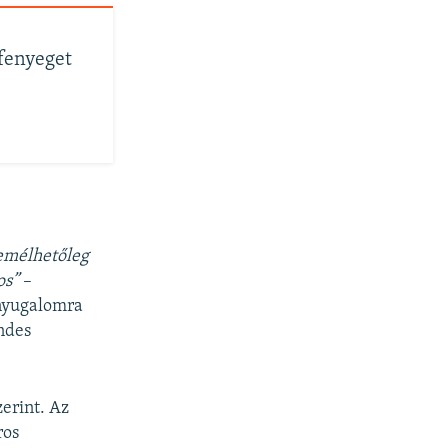
fenyeget
Remélhetőleg
os”
–
 nyugalomra
endes
erint. Az
ros