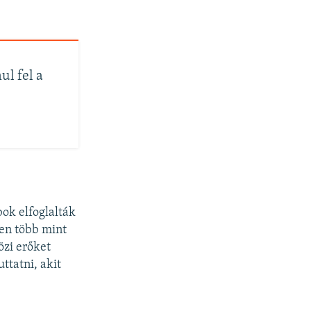
ul fel a
bok elfoglalták
ben több mint
özi erőket
ttatni, akit