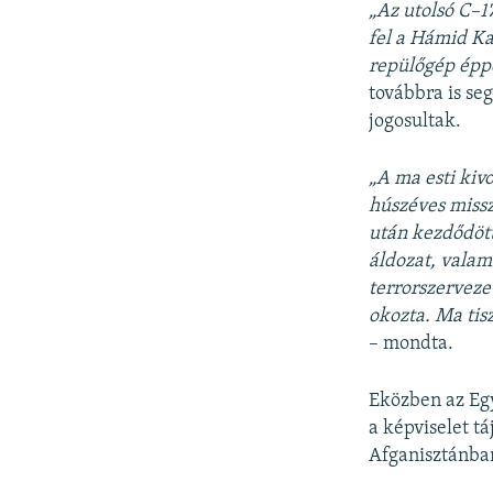
„Az utolsó C–1
fel a Hámid Ka
repülőgép éppe
továbbra is se
jogosultak.
„A ma esti kiv
húszéves missz
után kezdődött
áldozat, valam
terrorszerveze
okozta. Ma tis
– mondta.
Eközben az Eg
a képviselet t
Afganisztánba