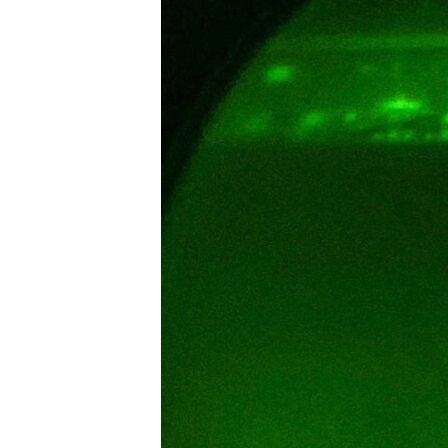
EURÓPAI UNIÓ
VILÁG
KLÍMAVÁLTOZÁS
A MÚLT TANULSÁGAI