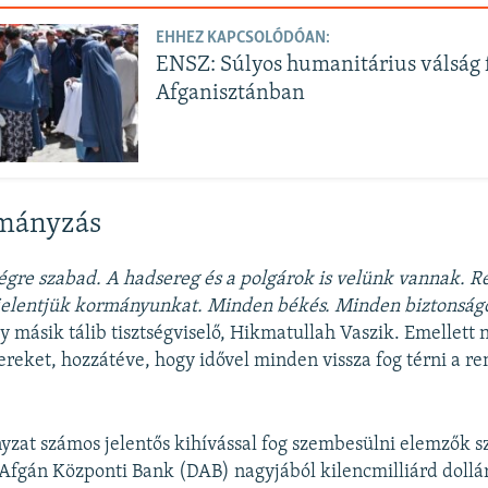
EHHEZ KAPCSOLÓDÓAN:
ENSZ: Súlyos humanitárius válság 
Afganisztánban
rmányzás
égre szabad. A hadsereg és a polgárok is velünk vannak. 
elentjük kormányunkat. Minden békés. Minden biztonság
gy másik tálib tisztségviselő, Hikmatullah Vaszik. Emellett
ereket, hozzátéve, hogy idővel minden vissza fog térni a r
yzat számos jelentős kihívással fog szembesülni elemzők sz
 Afgán Központi Bank (DAB) nagyjából kilencmilliárd dollá