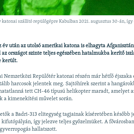
katonai szállító repülőgépre Kabulban 2021. augusztus 30-án, így ő
 év után az utolsó amerikai katona is elhagyta Afganisztánt
l az országot szinte teljes egészében hatalmukba kerítő iszl
 került.
i Nemzetközi Repülőtér katonai részén már hétfő éjszaka 
 tálib harcosok jelentek meg. Sajtóhírek szerint a hangáro
hatatlanná tett CH–46 típusú helikopter maradt, amelyet 
k a kimenekítési művelet során.
zetők a Badri-313 elitegység tagjainak kíséretében később 
a kifutópályán, így jelezve teljes győzelmüket. A fővárosba
gyverropogás hallatszott.