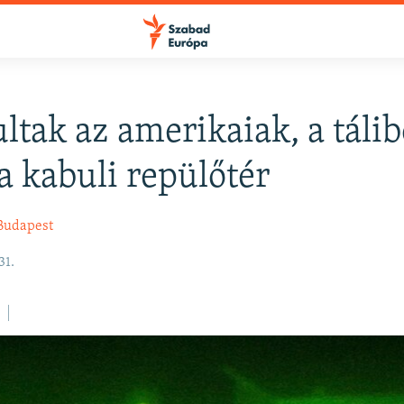
ltak az amerikaiak, a táli
a kabuli repülőtér
Budapest
31.