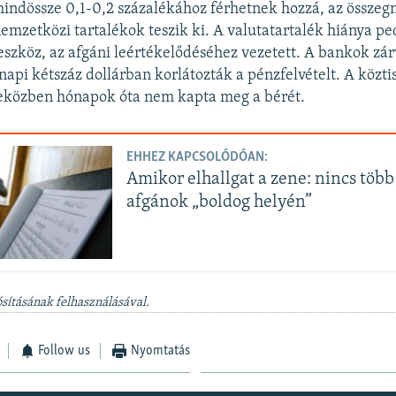
indössze 0,1-0,2 százalékához férhetnek hozzá, az összeg
nemzetközi tartalékok teszik ki. A valutatartalék hiánya pe
eszköz, az afgáni leértékelődéséhez vezetett. A bankok zár
api kétszáz dollárban korlátozták a pénzfelvételt. A közti
 eközben hónapok óta nem kapta meg a bérét.
EHHEZ KAPCSOLÓDÓAN:
Amikor elhallgat a zene: nincs több
afgánok „boldog helyén”
sításának felhasználásával.
Follow us
Nyomtatás