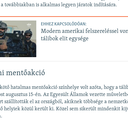
s a továbbiakban is alkalmas legyen járatok indítására.
EHHEZ KAPCSOLÓDÓAN:
Modern amerikai felszereléssel von
tálibok elit egysége
mi mentőakció
ikötő hatalmas mentőakció színhelye volt azóta, hogy a táli
ost augusztus 15-én. Az Egyesült Államok vezette művelet
t szállították el az országból, akiknek többsége a nemzetk
ő helyiek közül került ki. Közel sem sikerült mindenkit kiju
a.