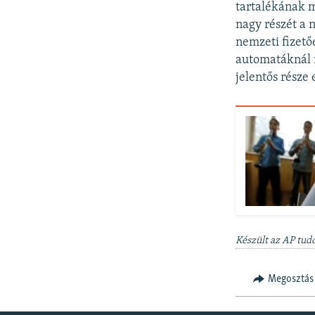
tartalékának m
nagy részét a 
nemzeti fizető
automatáknál n
jelentős része
Készült az AP tudó
Megosztás