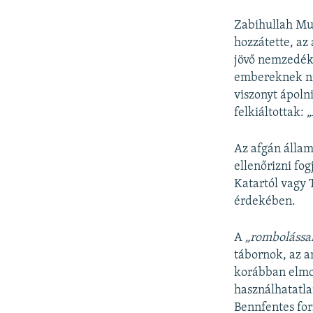
Zabihullah Mud
hozzátette, az
jövő nemzedéké
embereknek nin
viszonyt ápoln
felkiáltottak:
„
Az afgán állam
ellenőrizni fog
Katartól vagy 
érdekében.
A
„rombolássa
tábornok, az 
korábban elm
használhatatl
Bennfentes for