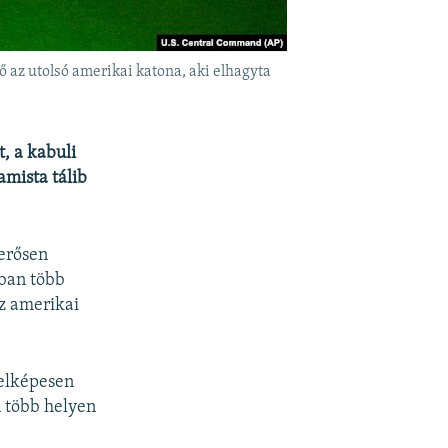
 az utolsó amerikai katona, aki elhagyta
, a kabuli
amista tálib
erősen
kban több
az amerikai
jelképesen
n több helyen