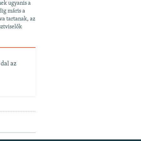
nek ugyanis a
dig máris a
va tartanak, az
sztviselők
 dal az