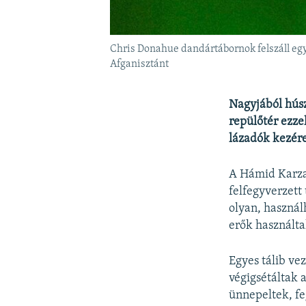
Chris Donahue dandártábornok felszáll egy 
Afganisztánt
Nagyjából húsz
repülőtér ezze
lázadók kezére
A Hámid Karza
felfegyverzett
olyan, használ
erők használta
Egyes tálib ve
végigsétáltak 
ünnepeltek, fe