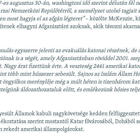
7-es augusztus 30-án, washingtoni idő szerint délután fél n
rzai Nemzetközi Repülőtérről, a személyzet utolsó tagjait s
n most hagyja el az afgán légteret”
– közölte McKenzie, k
gítenek elhagyni Afganisztánt azoknak, akik távozni akarna
onulás egyszerre jelenti az evakuálás katonai részének, de
iónak is a végét, amely Afganisztánban röviddel 2001. sze
. Nagy árat fizettünk érte. A veszteség 2461 amerikai katon
int több mint húszezer sebesült. Sajnos az Iszlám Állam H
t öngyilkos merénylője még a múlt héten is tizenhárom kat
ztelgünk áldozathozataluk előtt, és emlékezünk hősies tel
yesült Államok kabuli nagykövetsége kedden felfüggeszte
ájékoztatása szerint mostantól Katar fővárosából, Dohából se
n rekedt amerikai állampolgárokat.