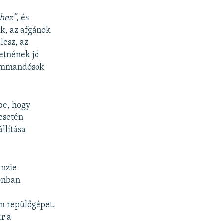
hez”
, és
k, az afgánok
lesz, az
retnének jó
 kommandósok
be, hogy
 esetén
llítása
enzie
onban
m repülőgépet.
r a