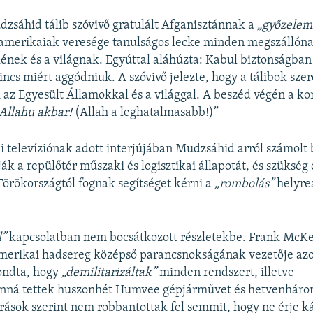
zsáhid tálib szóvivő gratulált Afganisztánnak a
„győzelem
 amerikaiak veresége tanulságos lecke minden megszállóna
nek és a világnak. Egyúttal aláhúzta: Kabul biztonságban 
cs miért aggódniuk. A szóvivő jelezte, hogy a tálibok sze
i az Egyesült Államokkal és a világgal. A beszéd végén a
Allahu akbar!
(Allah a leghatalmasabb!)”
i televíziónak adott interjújában Mudzsáhid arról számolt 
ják a repülőtér műszaki és logisztikai állapotát, és szükség
Törökországtól fognak segítséget kérni a
„rombolás”
helyreá
l”
kapcsolatban nem bocsátkozott részletekbe. Frank McK
amerikai hadsereg középső parancsnokságának vezetője az
ondta, hogy
„demilitarizáltak”
minden rendszert, illetve
anná tettek huszonhét Humvee gépjárművet és hetvenháro
rások szerint nem robbantottak fel semmit, hogy ne érje ká