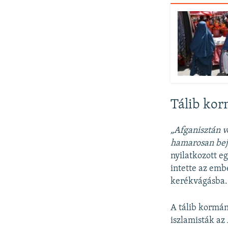
Tálib ko
„Afganisztán v
hamarosan bej
nyilatkozott e
intette az emb
kerékvágásba.
A tálib kormán
iszlamisták az