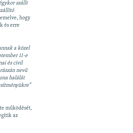
égykor szállt
zállító
iemelve, hogy
k és erre
 annak a közel
ptember 11-e
ai és civil
orászán nevű
ona halálát
jesítményükre”
tte működését,
gítik az