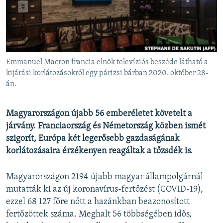
EURÓPAI UNIÓ
VILÁG
KLÍMAVÁLTOZÁS
A MÚLT TANULSÁGAI
Emmanuel Macron francia elnök televíziós beszéde látható a
kijárási korlátozásokról egy párizsi bárban 2020. október 28-
án.
KÖVESSEN MINKET!
Magyarországon újabb 56 emberéletet követelt a
járvány. Franciaország és Németország közben ismét
Valamennyi RFE/RL weboldal
szigorít, Európa két legerősebb gazdaságának
korlátozásaira érzékenyen reagáltak a tőzsdék is.
Magyarországon 2194 újabb magyar állampolgárnál
mutatták ki az új koronavírus-fertőzést (COVID-19),
ezzel 68 127 főre nőtt a hazánkban beazonosított
fertőzöttek száma. Meghalt 56 többségében idős,