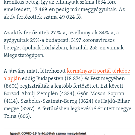
krónikus beteg, így az elhunytak száma 1634 főre
emelkedett, 17 469-en pedig már meggyógyultak. Az
aktív fertőzöttek száma 49 024 fő.
Az aktív fertőzöttek 27 %-a, az elhunytak 34%-a, a
gyógyultak 29%-a budapesti. 3197 koronavírusos
beteget ápolnak kórházban, közülük 255-en vannak
lélegeztetőgépen.
A járvány miatt létrehozott
kormányzati portál térképe
alapján
eddig Budapesten (18 874) és Pest megyében
(8601) regisztrálták a legtöbb fertőzöttet. Ezt követi
Borsod-Abaúj-Zemplén (4334), Győr-Moson-Sopron
(4114), Szabolcs-Szatmár-Bereg (3624) és Hajdú-Bihar
megye (3297). A fertőzésben legkevésbé érintett megye
Tolna (666).