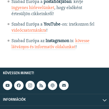
Szabad Európa a
postafiókjában
: kérje
ingyenes hírlevelünket
, hogy elsőként
értesüljön cikkeinkről!
Szabad Európa a
YouTube
-on: iratkozzon fel
videócsatornánkra
!
Szabad Európa az
Instagramon
is:
kövesse
látványos és informatív oldalunkat
! ​
KÖVESSEN MINKET!
INFORMÁCIÓK