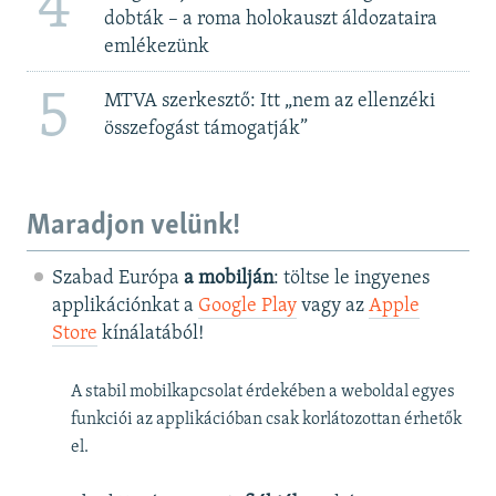
4
dobták – a roma holokauszt áldozataira
emlékezünk
5
MTVA szerkesztő: Itt „nem az ellenzéki
összefogást támogatják”
Maradjon velünk!
Szabad Európa
a mobilján
: töltse le ingyenes
applikációnkat a
Google Play
vagy az
Apple
Store
kínálatából!
A stabil mobilkapcsolat érdekében a weboldal egyes
funkciói az applikációban csak korlátozottan érhetők
el.