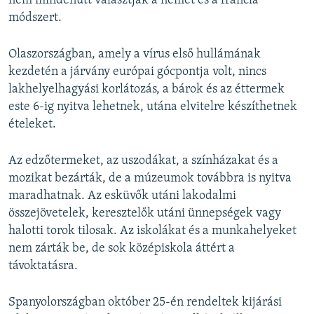
nem mindenütt választják a német és a francia
módszert.
Olaszországban, amely a vírus első hullámának
kezdetén a járvány európai gócpontja volt, nincs
lakhelyelhagyási korlátozás, a bárok és az éttermek
este 6-ig nyitva lehetnek, utána elvitelre készíthetnek
ételeket.
Az edzőtermeket, az uszodákat, a színházakat és a
mozikat bezárták, de a múzeumok továbbra is nyitva
maradhatnak. Az esküvők utáni lakodalmi
összejövetelek, keresztelők utáni ünnepségek vagy
halotti torok tilosak. Az iskolákat és a munkahelyeket
nem zárták be, de sok középiskola áttért a
távoktatásra.
Spanyolországban október 25-én rendeltek kijárási