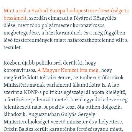
Mint arról a Szabad Európa budapesti szerkesztősége is
beszámolt
, szerdán elmaradt a Fővárosi Közgyűlés
ülése, mert több polgármester koronavírusos
megbetegedése, a házi karanténok és a még függőben
lévő teszteredmények miatt határozatképtelenné vált a
testület.
Közben újabb politikusról derült ki, hogy
koronavírusos.
A Magyar Nemzet írta meg
, hogy
megfertőződött Rétvári Bence, az Emberi Erőforrások
Minisztériumának parlamenti államtitkára is. A lap
szerint a KDNP-s politikus egészségi állapota kielégítő,
a fertőzésre jellemző tünetek közül egyedül a levertség
jelentkezett nála. A pozitív teszt óta otthon dolgozik,
lábadozik. Augusztusban Gulyás Gergely
Miniszterelnökséget vezető miniszter és a helyettese,
Orbán Balázs került karanténba fertőzésgyanú miatt,