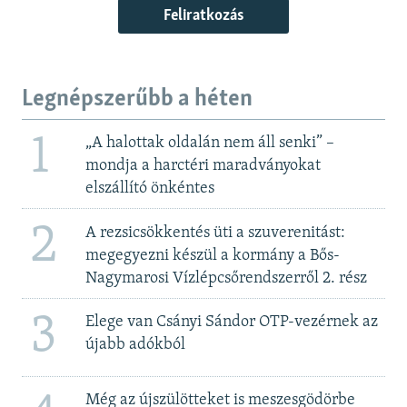
Feliratkozás
Legnépszerűbb a héten
1
„A halottak oldalán nem áll senki” –
mondja a harctéri maradványokat
elszállító önkéntes
2
A rezsicsökkentés üti a szuverenitást:
megegyezni készül a kormány a Bős-
Nagymarosi Vízlépcsőrendszerről 2. rész
3
Elege van Csányi Sándor OTP-vezérnek az
újabb adókból
Még az újszülötteket is meszesgödörbe