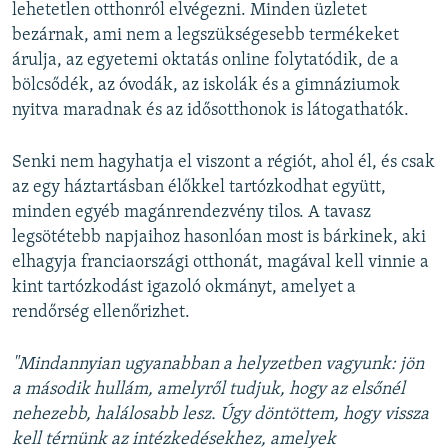
lehetetlen otthonról elvégezni. Minden üzletet
bezárnak, ami nem a legszükségesebb termékeket
árulja, az egyetemi oktatás online folytatódik, de a
bölcsődék, az óvodák, az iskolák és a gimnáziumok
nyitva maradnak és az idősotthonok is látogathatók.
Senki nem hagyhatja el viszont a régiót, ahol él, és csak
az egy háztartásban élőkkel tartózkodhat együtt,
minden egyéb magánrendezvény tilos. A tavasz
legsötétebb napjaihoz hasonlóan most is bárkinek, aki
elhagyja franciaországi otthonát, magával kell vinnie a
kint tartózkodást igazoló okmányt, amelyet a
rendőrség ellenőrizhet.
"Mindannyian ugyanabban a helyzetben vagyunk: jön
a második hullám, amelyről tudjuk, hogy az elsőnél
nehezebb, halálosabb lesz. Úgy döntöttem, hogy vissza
kell térnünk az intézkedésekhez, amelyek