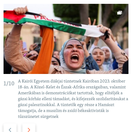
A Kairói Egyetem diákjai tüntetnek Kairóban 2023. október
1/10
18-án. A Közel-Kelet és Észak-Afrika országaiban, valamint
Amerikában is demonstrációkat tartottak, hogy elítéljék a
gázai kórház elleni támadást, és kifejezzék szolidaritásukat a
gázai palesztinokkal. A tüntetők egy része a Hamászt
támogatja, de a muszlim és zsidó békeaktivisták is
tűzszünetet sürgetnek
P
N