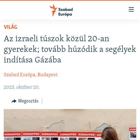
Akadálymentes
mód
Ugrás
VILÁG
a
NAPIRENDEN
Az izraeli túszok közül 20-an
fő
AKTUÁLIS
oldalra
gyerekek; tovább húzódik a segélyek
FELIRATKOZÁS
PODCASTOK
Ugrás
indítása Gázába
a
VIDEÓK
tartalomjegyzékre
Szabad Európa, Budapest
Spotify
ELEMZŐ
Ugrás
a
2023. október 20.
NER15
Feliratkozás
keresésre
SZABADON
Megosztás
TÁRSADALOM
DEMOKRÁCIA
A PÉNZ NYOMÁBAN