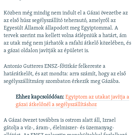
Közben még mindig nem indult el a Gázai övezetbe az
az első húsz segélyszállító teherautó, amelyről az
Egyesült Államok állapodott meg Egyiptommal. A
tervek szerint ma kellett volna átlépniük a határt, ám
az utak még nem járhatók a rafahi átkelő közelében, és
a gázai oldalon javítják az épületet is.
Antonio Gutteres ENSZ-főtitkár felkereste a
határátkelőt, és azt mondta: arra számít, hogy az első
segélyszállítmány szombaton érkezik meg Gázába.
Ehhez kapcsolódóan:
Egyiptom az utakat javítja a
gázai átkelőnél a segélyszállításhoz
A Gázai övezet továbbra is ostrom alatt áll, Izrael
gátolja a víz-, áram-, élelmiszer- és üzemanyag-