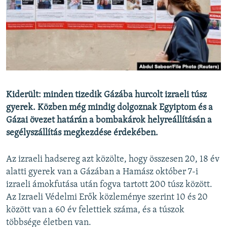
EURÓPAI UNIÓ
VILÁG
KLÍMAVÁLTOZÁS
A MÚLT TANULSÁGAI
KÖVESSEN MINKET!
Kiderült: minden tizedik Gázába hurcolt izraeli túsz
gyerek. Közben még mindig dolgoznak Egyiptom és a
Gázai övezet határán a bombakárok helyreállításán a
segélyszállítás megkezdése érdekében.
Valamennyi RFE/RL weboldal
Az izraeli hadsereg azt közölte, hogy összesen 20, 18 év
alatti gyerek van a Gázában a Hamász október 7-i
izraeli ámokfutása után fogva tartott 200 túsz között.
Az Izraeli Védelmi Erők közleménye szerint 10 és 20
között van a 60 év felettiek száma, és a túszok
többsége életben van.