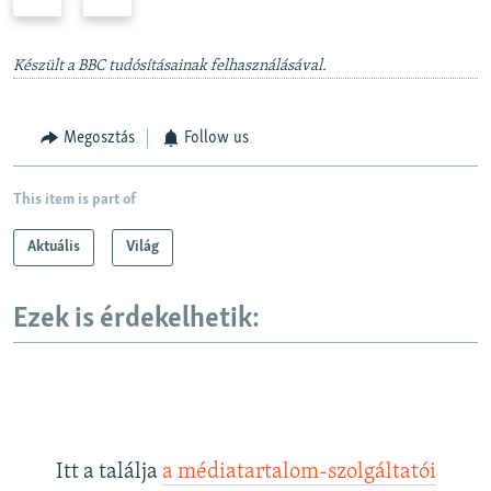
r
e
e
x
v
t
Készült a BBC tudósításainak felhasználásával.
i
s
o
l
Megosztás
Follow us
u
i
s
d
s
e
This item is part of
l
Aktuális
Világ
i
d
e
Ezek is érdekelhetik:
Itt a találja
a médiatartalom-szolgáltatói