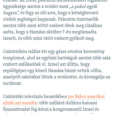
ellátást. Az ENSZ palesztin menekültekkel foglalkozó
ügynöksége szerint a terület most
„a pokol egyik
bugyra”,
és fogy az idő arra, hogy a kétségbeesett
civilek segítséget kapjanak. Palesztin tisztviselők
szerint több mint 4000 embert öltek meg Gázában
azóta, hogy a Hamász október 7-én megtámadta
Izraelt, és több mint 1400 embert gyilkolt meg.
Csütörtökön találat ért egy gázai ortodox keresztény
templomot, ahol az egyházi hatóságok szerint több száz
embert szállásoltak el. Izrael azt állítja, hogy
repülőgépei egy közeli Hamász bázist vettek célba,
amelyről rakétákat lőttek a területére, és kivizsgálja az
incidenst.
Csütörtöki televíziós beszédében
Joe Biden amerikai
elnök azt mondta
: több milliárd dolláros katonai
finanszírozást fog kérni a kongresszustól Izrael és