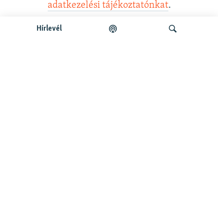
adatkezelési tájékoztatónkat
.
Hírlevél
Legfrissebb podcastunk:
Keresés
Legfrissebb
Falusi Mariann: A siker jó érzés, de fontosabb a hozzá
vezető út