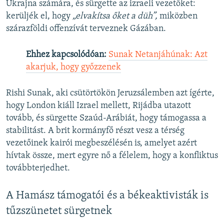
Ukrajna számára, és sürgette az izraeli vezetőket:
kerüljék el, hogy
„elvakítsa őket a düh”,
miközben
szárazföldi offenzívát terveznek Gázában.
Ehhez kapcsolódóan:
Sunak Netanjáhúnak: Azt
akarjuk, hogy győzzenek
Rishi Sunak, aki csütörtökön Jeruzsálemben azt ígérte,
hogy London kiáll Izrael mellett, Rijádba utazott
tovább, és sürgette Szaúd-Arábiát, hogy támogassa a
stabilitást. A brit kormányfő részt vesz a térség
vezetőinek kairói megbeszélésén is, amelyet azért
hívtak össze, mert egyre nő a félelem, hogy a konfliktus
továbbterjedhet.
A Hamász támogatói és a békeaktivisták is
tűzszünetet sürgetnek