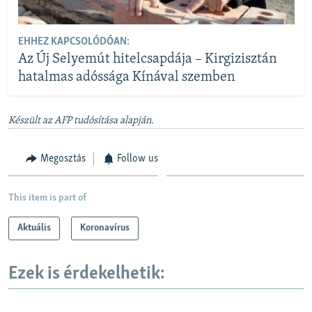
EHHEZ KAPCSOLÓDÓAN:
Az Új Selyemút hitelcsapdája – Kirgizisztán
hatalmas adóssága Kínával szemben
Készült az AFP tudósítása alapján.
Megosztás
Follow us
This item is part of
Aktuális
Koronavírus
Ezek is érdekelhetik: