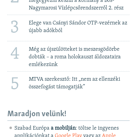
megegyezni készül a kormány a Bős-
Nagymarosi Vízlépcsőrendszerről 2. rész
3
Elege van Csányi Sándor OTP-vezérnek az
újabb adókból
4
Még az újszülötteket is meszesgödörbe
dobták – a roma holokauszt áldozataira
emlékezünk
5
MTVA szerkesztő: Itt „nem az ellenzéki
összefogást támogatják”
Maradjon velünk!
Szabad Európa
a mobilján
: töltse le ingyenes
applikációnkat a
Google Play
vagy az
Apple