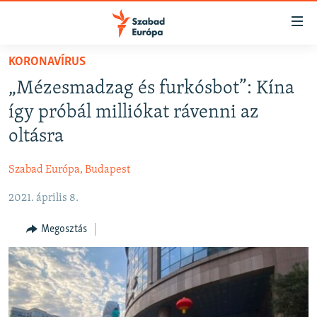
Akadálymentes
mód
Ugrás
KORONAVÍRUS
a
NAPIRENDEN
„Mézesmadzag és furkósbot”: Kína
fő
AKTUÁLIS
oldalra
így próbál milliókat rávenni az
FELIRATKOZÁS
PODCASTOK
Ugrás
oltásra
a
VIDEÓK
tartalomjegyzékre
Szabad Európa, Budapest
Spotify
ELEMZŐ
Ugrás
a
2021. április 8.
NER15
Feliratkozás
keresésre
SZABADON
Megosztás
TÁRSADALOM
DEMOKRÁCIA
A PÉNZ NYOMÁBAN