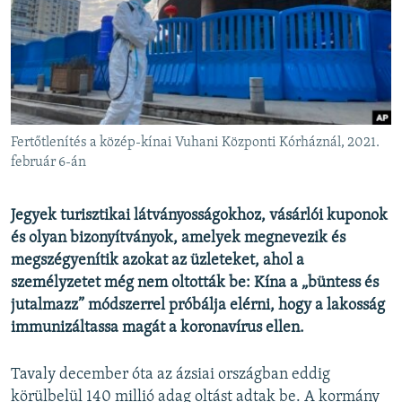
EURÓPAI UNIÓ
VILÁG
KLÍMAVÁLTOZÁS
A MÚLT TANULSÁGAI
Fertőtlenítés a közép-kínai Vuhani Központi Kórháznál, 2021.
KÖVESSEN MINKET!
február 6-án
Jegyek turisztikai látványosságokhoz, vásárlói kuponok
és olyan bizonyítványok, amelyek megnevezik és
Valamennyi RFE/RL weboldal
megszégyenítik azokat az üzleteket, ahol a
személyzetet még nem oltották be: Kína a „büntess és
jutalmazz” módszerrel próbálja elérni, hogy a lakosság
immunizáltassa magát a koronavírus ellen.
Tavaly december óta az ázsiai országban eddig
körülbelül 140 millió adag oltást adtak be. A kormány