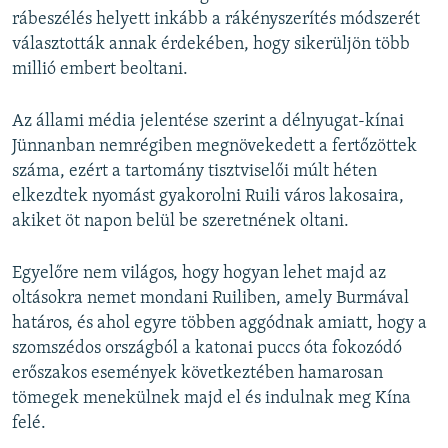
rábeszélés helyett inkább a rákényszerítés módszerét
választották annak érdekében, hogy sikerüljön több
millió embert beoltani.
Az állami média jelentése szerint a délnyugat-kínai
Jünnanban nemrégiben megnövekedett a fertőzöttek
száma, ezért a tartomány tisztviselői múlt héten
elkezdtek nyomást gyakorolni Ruili város lakosaira,
akiket öt napon belül be szeretnének oltani.
Egyelőre nem világos, hogy hogyan lehet majd az
oltásokra nemet mondani Ruiliben, amely Burmával
határos, és ahol egyre többen aggódnak amiatt, hogy a
szomszédos országból a katonai puccs óta fokozódó
erőszakos események következtében hamarosan
tömegek menekülnek majd el és indulnak meg Kína
felé.