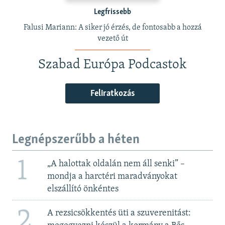
Legfrissebb
Falusi Mariann: A siker jó érzés, de fontosabb a hozzá
vezető út
Szabad Európa Podcastok
Feliratkozás
Legnépszerűbb a héten
1
„A halottak oldalán nem áll senki” –
mondja a harctéri maradványokat
elszállító önkéntes
2
A rezsicsökkentés üti a szuverenitást: