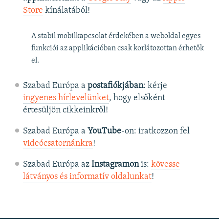
Store
kínálatából!
A stabil mobilkapcsolat érdekében a weboldal egyes
funkciói az applikációban csak korlátozottan érhetők
el.
Szabad Európa a
postafiókjában
: kérje
ingyenes hírlevelünket
, hogy elsőként
értesüljön cikkeinkről!
Szabad Európa a
YouTube
-on: iratkozzon fel
videócsatornánkra
!
Szabad Európa az
Instagramon
is:
kövesse
látványos és informatív oldalunkat
! ​