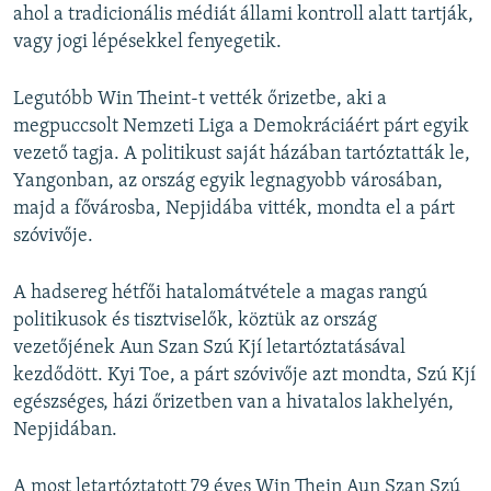
ahol a tradicionális médiát állami kontroll alatt tartják,
vagy jogi lépésekkel fenyegetik.
Legutóbb Win Theint-t vették őrizetbe, aki a
megpuccsolt Nemzeti Liga a Demokráciáért párt egyik
vezető tagja. A politikust saját házában tartóztatták le,
Yangonban, az ország egyik legnagyobb városában,
majd a fővárosba, Nepjidába vitték, mondta el a párt
szóvivője.
A hadsereg hétfői hatalomátvétele a magas rangú
politikusok és tisztviselők, köztük az ország
vezetőjének Aun Szan Szú Kjí letartóztatásával
kezdődött. Kyi Toe, a párt szóvivője azt mondta, Szú Kjí
egészséges, házi őrizetben van a hivatalos lakhelyén,
Nepjidában.
A most letartóztatott 79 éves Win Thein Aun Szan Szú