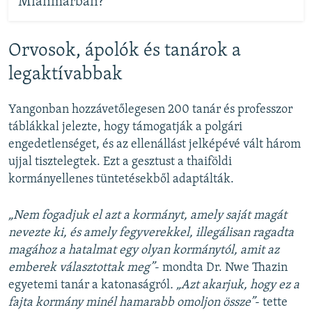
Mianmarban?
Orvosok, ápolók és tanárok a
legaktívabbak
Yangonban hozzávetőlegesen 200 tanár és professzor
táblákkal jelezte, hogy támogatják a polgári
engedetlenséget, és az ellenállást jelképévé vált három
ujjal tisztelegtek. Ezt a gesztust a thaiföldi
kormányellenes tüntetésekből adaptálták.
„Nem fogadjuk el azt a kormányt, amely saját magát
nevezte ki, és amely fegyverekkel, illegálisan ragadta
magához a hatalmat egy olyan kormánytól, amit az
emberek választottak meg”
- mondta Dr. Nwe Thazin
egyetemi tanár a katonaságról
. „Azt akarjuk, hogy ez a
fajta kormány minél hamarabb omoljon össze”
- tette