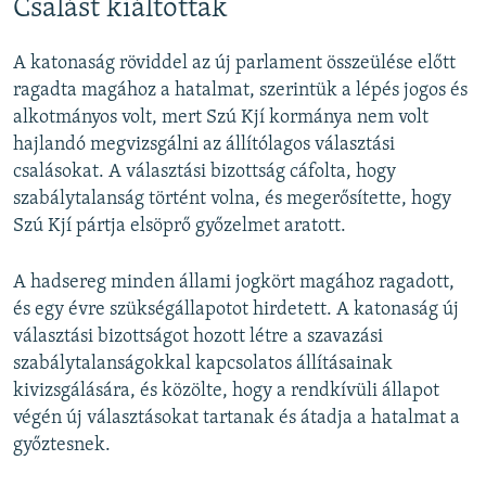
Csalást kiáltottak
A katonaság röviddel az új parlament összeülése előtt
ragadta magához a hatalmat, szerintük a lépés jogos és
alkotmányos volt, mert Szú Kjí kormánya nem volt
hajlandó megvizsgálni az állítólagos választási
csalásokat. A választási bizottság cáfolta, hogy
szabálytalanság történt volna, és megerősítette, hogy
Szú Kjí pártja elsöprő győzelmet aratott.
A hadsereg minden állami jogkört magához ragadott,
és egy évre szükségállapotot hirdetett. A katonaság új
választási bizottságot hozott létre a szavazási
szabálytalanságokkal kapcsolatos állításainak
kivizsgálására, és közölte, hogy a rendkívüli állapot
végén új választásokat tartanak és átadja a hatalmat a
győztesnek.