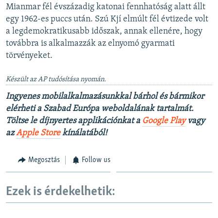
Mianmar fél évszázadig katonai fennhatóság alatt állt
egy 1962-es puccs után. Szú Kjí elmúlt fél évtizede volt
a legdemokratikusabb időszak, annak ellenére, hogy
továbbra is alkalmazzák az elnyomó gyarmati
törvényeket.
Készült az AP tudósítása nyomán.
Ingyenes mobilalkalmazásunkkal bárhol és bármikor
elérheti a Szabad Európa weboldalának tartalmát.
Töltse le díjnyertes applikációnkat a
Google Play
vagy
az
Apple Store
kínálatából!
Megosztás
Follow us
Ezek is érdekelhetik: