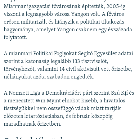
Mianmar igazgatási fővárosának építették, 2005-ig
viszont a legnagyobb városa Yangon volt. A főváros
erősen militarizált és hiányzik a politikai tiltakozás
hagyománya, amelyet Yangon csaknem egy évszázada
folytatott.
A mianmari Politikai Foglyokat Segítő Egyesület adatai
szerint a katonaság legalább 133 tisztviselőt,
törvényhozót, valamint 14 civil aktivistát vett őrizetbe,
néhányukat azóta szabadon engedték.
A Nemzeti Liga a Demokráciáért párt szerint Szú Kjí és
a menesztett Win Myint elnököt kisebb, a hivatalos
tisztségükkel nem összefüggő vádak miatt tartják
előzetes letartóztatásban, és február közepéig
maradhatnak őrizetben.