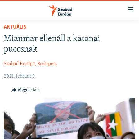
Akadálymentes
mód
Ugrás
AKTUÁLIS
a
NAPIRENDEN
Mianmar ellenáll a katonai
fő
AKTUÁLIS
oldalra
puccsnak
FELIRATKOZÁS
PODCASTOK
Ugrás
a
Szabad Európa, Budapest
VIDEÓK
tartalomjegyzékre
Spotify
2021. február 5.
ELEMZŐ
Ugrás
a
NER15
Megosztás
Feliratkozás
keresésre
SZABADON
TÁRSADALOM
DEMOKRÁCIA
A PÉNZ NYOMÁBAN