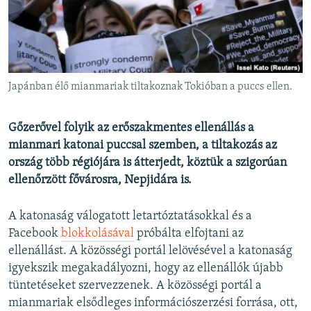
EURÓPAI UNIÓ
VILÁG
KLÍMAVÁLTOZÁS
A MÚLT TANULSÁGAI
Japánban élő mianmariak tiltakoznak Tokióban a puccs ellen.
KÖVESSEN MINKET!
Gőzerővel folyik az erőszakmentes ellenállás a
mianmari katonai puccsal szemben, a tiltakozás az
ország több régiójára is átterjedt, köztük a szigorúan
ellenőrzött fővárosra, Nepjidára is.
Valamennyi RFE/RL weboldal
A katonaság válogatott letartóztatásokkal és a
Facebook
blokkolásával
próbálta elfojtani az
ellenállást. A közösségi portál lelövésével a katonaság
igyekszik megakadályozni, hogy az ellenállók újabb
tüntetéseket szervezzenek. A közösségi portál a
mianmariak elsődleges információszerzési forrása, ott,