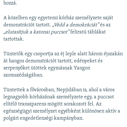
hozzá.
A közelben egy egyetemi kórház személyzete saját
demonstrációt tartott.
„Védd a demokráciát”
és az
„elutasítjuk a katonai puccsot”
feliratú táblákat
tartottak.
Tüntetők egy csoportja az éj leple alatt három éjszakán
át hangos demonstrációt tartott, edényeket és
serpenyőket ütöttek egymásnak Yangon
szomszédságában.
Tüntettek a fővárosban, Nepjidában is, ahol a város
legnagyobb kórházának személyzete egy, a puccsot
elítélő transzparens mögött sorakozott fel. Az
egészségügyi személyzet egyébként különösen aktív a
polgári engedetlenségi kampányban.