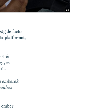
zág de facto
ia-platformot,
r 4-én
egyes
sét.
ri emberek
ciókhoz
eg ember