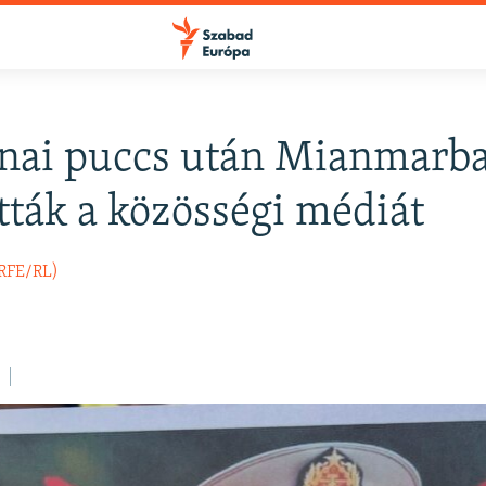
onai puccs után Mianmarb
FELIRATKOZÁS
ották a közösségi médiát
Apple Podcasts
(RFE/RL)
Spotify
Feliratkozás