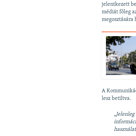
jelentkezett b
médiát főleg a
megosztására h
A Kommunikáció
lesz betiltva.
„Jelenleg
informáci
használat