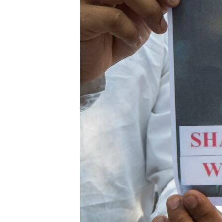
EURÓPAI UNIÓ
VILÁG
KLÍMAVÁLTOZÁS
A MÚLT TANULSÁGAI