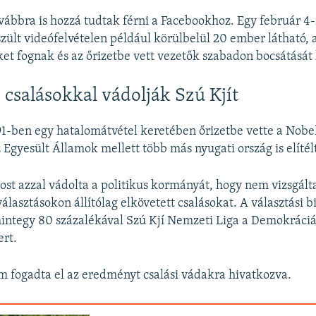
ovábbra is hozzá tudtak férni a Facebookhoz. Egy február 4-
szült videófelvételen például körülbelül 20 ember látható, 
et fognak és az őrizetbe vett vezetők szabadon bocsátását 
 csalásokkal vádolják Szú Kjít
1-ben egy hatalomátvétel keretében őrizetbe vette a Nobe
z Egyesült Államok mellett több más nyugati ország is elítél
st azzal vádolta a politikus kormányát, hogy nem vizsgálta
lasztásokon állítólag elkövetett csalásokat. A választási bi
integy 80 százalékával Szú Kjí Nemzeti Liga a Demokráci
ert.
 fogadta el az eredményt csalási vádakra hivatkozva.