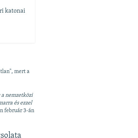
i katonai
tlan", mert a
 a nemzetközi
arra és ezzel
n február 3-án
solata