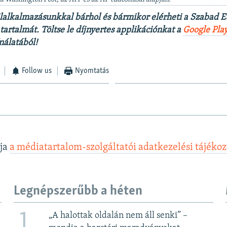
lalkalmazásunkkal bárhol és bármikor elérheti a Szabad 
artalmát. Töltse le díjnyertes applikációnkat a
Google Pla
nálatából!
Follow us
Nyomtatás
lja
a médiatartalom-szolgáltatói adatkezelési tájéko
Legnépszerűbb a héten
1
„A halottak oldalán nem áll senki” –