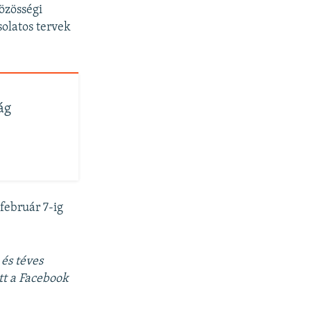
közösségi
solatos tervek
ág
február 7-ig
 és téves
tt a Facebook