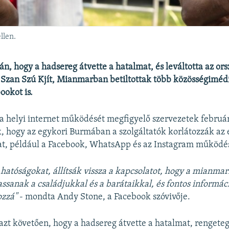
llen.
n, hogy a hadsereg átvette a hatalmat, és leváltotta az ors
 Szan Szú Kjít, Mianmarban betiltottak több közösségiméd
ookot is.
a helyi internet működését megfigyelő szervezetek februá
, hogy az egykori Burmában a szolgáltatók korlátozzák az 
at, például a Facebook, WhatsApp és az Instagram működé
 hatóságokat, állítsák vissza a kapcsolatot, hogy a mianma
anak a családjukkal és a barátaikkal, és fontos informá
ozzá"
- mondta Andy Stone, a Facebook szóvivője.
 azt követően, hogy a hadsereg átvette a hatalmat, renget