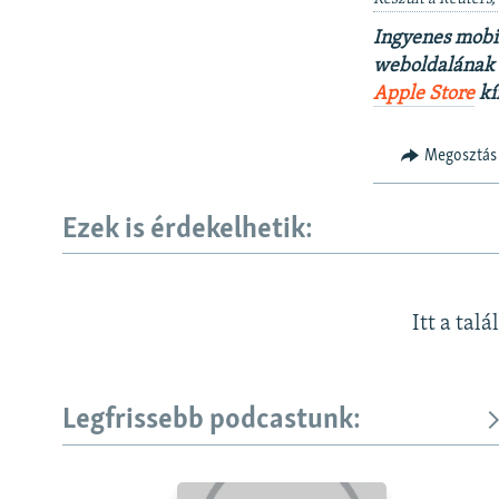
Ingyenes mobi
weboldalának t
Apple Store
kí
Megosztás
Ezek is érdekelhetik:
Itt a talá
Legfrissebb podcastunk: