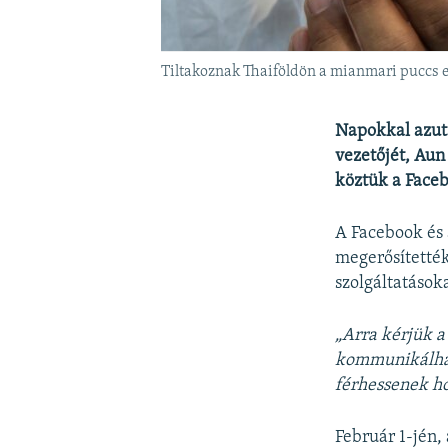
Tiltakoznak Thaiföldön a mianmari puccs e
Napokkal azutá
vezetőjét, Aun
köztük a Faceb
A Facebook és 
megerősítették
szolgáltatások
„Arra kérjük a
kommunikálhass
férhessenek h
Február 1-jén,