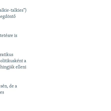
alkie-talkies”)
 megdöntő
etésre is
ratikus
olitikusként a
hingják elleni
sén, de a
yes