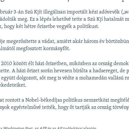
bruár 3-án Szú Kjít illegálisan importált kézi adóvevők („w
vádolták meg. Ez a lépés lehetővé tette a Szú Kjí hatalmát
 hogy két hétre őrizetbe vegyék a politikust.
je megerősítette a vádat, amiért akár három év börtönbünt
talmától megfosztott kormányfőt.
s 2010 között élt házi őrizetben, miközben az ország demok
tte. A házi őrizet során hevesen bírálta a hadsereget, de p
együtt dolgozott, sőt meg is védte a mohamedán vallású ro
ekedeteiket.
kat rontott a Nobel-békedíjas politikus nemzetközi megítélé
yok egyértelművé tették, hogy őt tartják az ország törvén
 a Washington Post, az AFP és az AP tudósításai alapján.