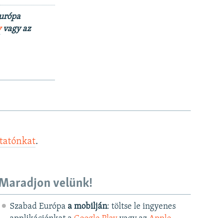
Európa
y
vagy az
ztatónkat
.
Maradjon velünk!
Szabad Európa
a mobilján
: töltse le ingyenes