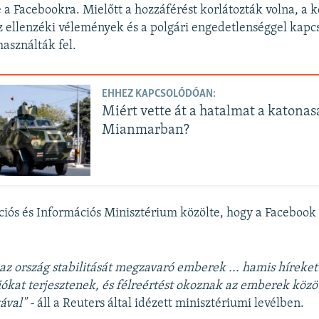
e a Facebookra. Mielőtt a hozzáférést korlátozták volna, a 
z ellenzéki vélemények és a polgári engedetlenséggel kapc
asználták fel.
EHHEZ KAPCSOLÓDÓAN:
Miért vette át a hatalmat a katonas
Mianmarban?
s és Információs Minisztérium közölte, hogy a Facebook 
 az ország stabilitását megzavaró emberek ... hamis híreket
ókat terjesztenek, és félreértést okoznak az emberek közö
ával" -
áll a Reuters által idézett minisztériumi levélben.