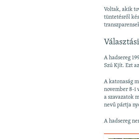
Voltak, akik t
tüntetésről ké
transzparensek
Választási
A hadsereg 199
Szú Kjít. Ezt a
A katonaság mo
november 8-i vá
a szavazatok m
nevű pártja ny
A hadsereg nem