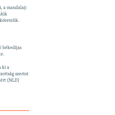
i, a mandalaji
akik
követelik.
l-békedíjas
te.
 ki a
zottság szerint
áért (NLD)