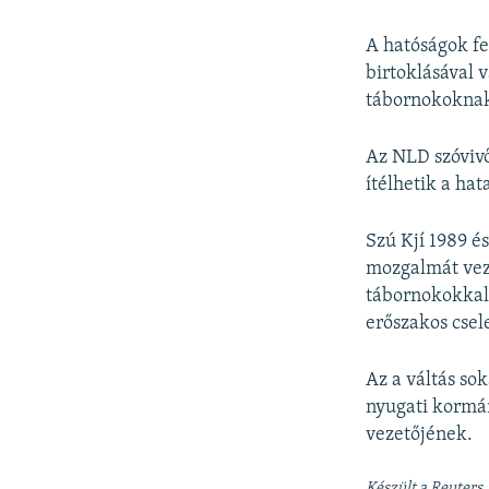
A hatóságok fe
birtoklásával 
tábornokoknak,
Az NLD szóvivő
ítélhetik a ha
Szú Kjí 1989 é
mozgalmát veze
tábornokokkal 
erőszakos csel
Az a váltás so
nyugati kormán
vezetőjének.
Készült a Reuters,