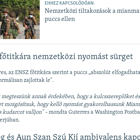
EHHEZ KAPCSOLÓDÓAN:
Nemzetközi tiltakozások a mianmar
puccs ellen
őtitkára nemzetközi nyomást sürget
es, az ENSZ főtitkára szerint a puccs „abszolút elfogadhata
rmálisan zajlottak le".
 megteszünk annak érdekében, hogy a kulcsszereplőket és
et mozgósítsuk, hogy kellő nyomást gyakorolhassunk Mianm
s kudarcot valljon" –
mondta Guterres a Washington Postba
terjúban.
g és Aun Szan Szú Kjí ambivalens kapc