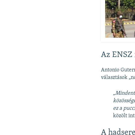
Az ENSZ f
Antonio Guterr
választások „no
„Mindent
közösség
ez a pucc
közölt in
A hadsere