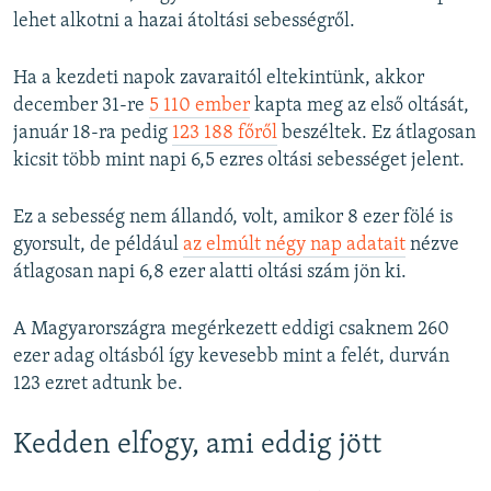
lehet alkotni a hazai átoltási sebességről.
Ha a kezdeti napok zavaraitól eltekintünk, akkor
december 31-re
5 110 ember
kapta meg az első oltását,
január 18-ra pedig
123 188 főről
beszéltek. Ez átlagosan
kicsit több mint napi 6,5 ezres oltási sebességet jelent.
Ez a sebesség nem állandó, volt, amikor 8 ezer fölé is
gyorsult, de például
az elmúlt négy nap adatait
nézve
átlagosan napi 6,8 ezer alatti oltási szám jön ki.
A Magyarországra megérkezett eddigi csaknem 260
ezer adag oltásból így kevesebb mint a felét, durván
123 ezret adtunk be.
Kedden elfogy, ami eddig jött