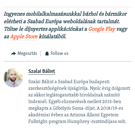
Ingyenes mobilalkalmazásunkkal bárhol és bármikor
elérheti a Szabad Európa weboldalának tartalmát.
Töltse le díjnyertes applikációnkat a
Google Play
vagy
az
Apple Store
kínálatából.
Megosztás
Follow us
Szalai Bálint
Szalai Bálint a Szabad Európa budapesti
szerkesztőségének újságírója. Nyolc évig dolgozott
az akkor leglátogatottabb híroldalnak számító
Indexnél. Egyéb elismerések mellett 2015-ben
megkapta a Gőbölyös Soma-díjat. A 2018/19-es
akadémiai évben az Arizona Állami Egyetem
Fulbright-program Humphrey-ösztöndíjasa volt.