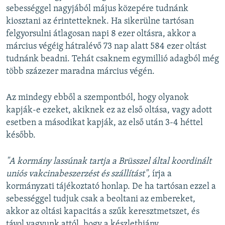
sebességgel nagyjából május közepére tudnánk
kiosztani az érintetteknek. Ha sikerülne tartósan
felgyorsulni átlagosan napi 8 ezer oltásra, akkor a
március végéig hátralévő 73 nap alatt 584 ezer oltást
tudnánk beadni. Tehát csaknem egymillió adagból még
több százezer maradna március végén.
Az mindegy ebből a szempontból, hogy olyanok
kapják-e ezeket, akiknek ez az első oltása, vagy adott
esetben a másodikat kapják, az első után 3-4 héttel
később.
"A kormány lassúnak tartja a Brüsszel által koordinált
uniós vakcinabeszerzést és szállítást",
írja a
kormányzati tájékoztató honlap. De ha tartósan ezzel a
sebességgel tudjuk csak a beoltani az embereket,
akkor az oltási kapacitás a szűk keresztmetszet, és
távol vagyunk attól, hogy a készlethiány