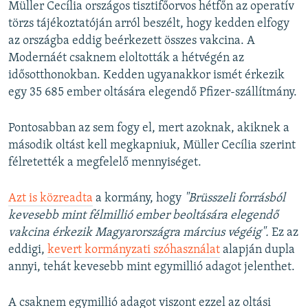
Müller Cecília országos tisztifőorvos hétfőn az operatív
törzs tájékoztatóján arról beszélt, hogy kedden elfogy
az országba eddig beérkezett összes vakcina. A
Modernáét csaknem eloltották a hétvégén az
idősotthonokban. Kedden ugyanakkor ismét érkezik
egy 35 685 ember oltására elegendő Pfizer-szállítmány.
Pontosabban az sem fogy el, mert azoknak, akiknek a
második oltást kell megkapniuk, Müller Cecília szerint
félretették a megfelelő mennyiséget.
Azt is közreadta
a kormány, hogy
"Brüsszeli forrásból
kevesebb mint félmillió ember beoltására elegendő
vakcina érkezik Magyarországra március végéig".
Ez az
eddigi,
kevert kormányzati szóhasználat
alapján dupla
annyi, tehát kevesebb mint egymillió adagot jelenthet.
A csaknem egymillió adagot viszont ezzel az oltási