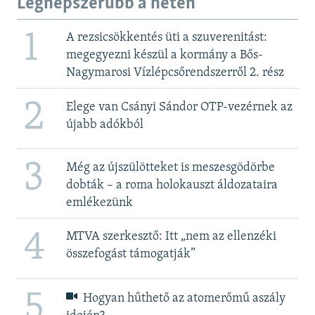
Legnépszerűbb a héten
1
A rezsicsökkentés üti a szuverenitást:
megegyezni készül a kormány a Bős-
Nagymarosi Vízlépcsőrendszerről 2. rész
2
Elege van Csányi Sándor OTP-vezérnek az
újabb adókból
3
Még az újszülötteket is meszesgödörbe
dobták – a roma holokauszt áldozataira
emlékezünk
4
MTVA szerkesztő: Itt „nem az ellenzéki
összefogást támogatják”
5
Hogyan hűthető az atomerőmű aszály