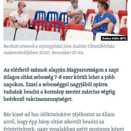
EURÓPAI UNIÓ
VILÁG
KLÍMAVÁLTOZÁS
A MÚLT TANULSÁGAI
Beoltott orvosok a nyíregyházi Jósa András Oktatókórház
KÖVESSEN MINKET!
szakrendelőjében 2020. december 27-én.
Az elérhető számok alapján Magyarországon a napi
átlagos oltási sebesség 7-8 ezer körüli lehet a jobb
Valamennyi RFE/RL weboldal
napokon. Ezzel a sebességgel nagyjából nyárra
tudnánk beadni a kormány szerint március végéig
beérkező vakcinamennyiséget.
Bár kissé ad hoc időközönként tájékoztat az állam
arról, hogy épp hány oltást sikerült beadni az
érintetteknek, nagy vonalakban azért mostanra képet