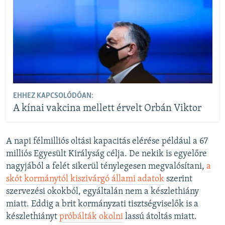
EHHEZ KAPCSOLÓDÓAN:
A kínai vakcina mellett érvelt Orbán Viktor
A napi félmilliós oltási kapacitás elérése például a 67
milliós Egyesült Királyság célja. De nekik is egyelőre
nagyjából a felét sikerül ténylegesen megvalósítani,
a
skót kormánytól kiszivárgó állami adatok
szerint
szervezési okokból, egyáltalán nem a készlethiány
miatt. Eddig a brit kormányzati tisztségviselők is a
készlethiányt
próbálták okolni
lassú átoltás miatt.