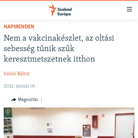
Akadálymentes
mód
Ugrás
NAPIRENDEN
a
NAPIRENDEN
Nem a vakcinakészlet, az oltási
fő
AKTUÁLIS
oldalra
sebesség tűnik szűk
FELIRATKOZÁS
PODCASTOK
Ugrás
keresztmetszetnek itthon
a
VIDEÓK
tartalomjegyzékre
Szalai Bálint
Spotify
ELEMZŐ
Ugrás
a
2021. január 18.
NER15
Feliratkozás
keresésre
SZABADON
Megosztás
TÁRSADALOM
DEMOKRÁCIA
A PÉNZ NYOMÁBAN