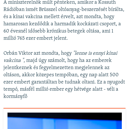
A miniszterelnök múlt pénteken, amikor a Kossuth
Rádióban ismét Brüsszel oltóanyag-beszerzését bírálta,
és a kínai vakcina mellett érvelt, azt mondta, hogy
hamarosan kezdődik a harmadik kockázati csoport, a
60 évesnél idősebb krónikus betegek oltása, ami 1
millió 765 ezer embert jelent.
Orbán Viktor azt mondta, hogy
"lenne is ennyi kínai
vakcina "
, majd úgy számolt, hogy ha az emberek
jelentkeznek és fegyelmezetten megjelennek az
oltáson, akkor közepes tempóban, egy nap alatt 500
ezer embert garantáltan be tudnak oltani. Ez a nyugodt
tempó, másfél millió ember egy hétvége alatt - véli a
kormányfő