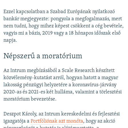
Ezzel kapcsolatban a Szabad Európának nyilatkozó
bankár megjegyezte: pongyola a megfogalmazás, mert
nem tudni, hogy mihez képest csökkent a cég bevétele,
vagyis mi a bázis, 2019 vagy a 18 hónapos időszak első
napja.
Népszerű a moratórium
Az Intrum megbízásából a Scale Research készített
közvélemény-kutatást arról, hogyan hatott a magyar
lakosság pénzügyi helyzetére a koronavírus-járvány
2020-as és 2021-es két hulláma, valamint a törlesztési
moratórium bevezetése.
Deszpot Károly, az Intrum kereskedelmi és fejlesztési
igazgatója a
Portfóliónak azt mondta
, hogy az akció