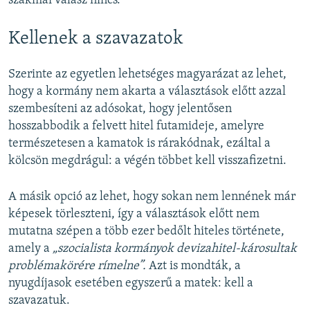
szakmai válasz nincs.
Kellenek a szavazatok
Szerinte az egyetlen lehetséges magyarázat az lehet,
hogy a kormány nem akarta a választások előtt azzal
szembesíteni az adósokat, hogy jelentősen
hosszabbodik a felvett hitel futamideje, amelyre
természetesen a kamatok is rárakódnak, ezáltal a
kölcsön megdrágul: a végén többet kell visszafizetni.
A másik opció az lehet, hogy sokan nem lennének már
képesek törleszteni, így a választások előtt nem
mutatna szépen a több ezer bedőlt hiteles története,
amely a
„szocialista kormányok devizahitel-károsultak
problémakörére rímelne”.
Azt is mondták, a
nyugdíjasok esetében egyszerű a matek: kell a
szavazatuk.