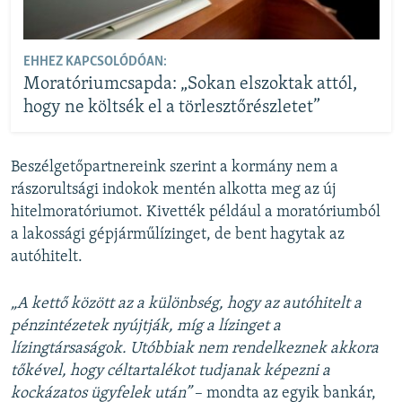
EHHEZ KAPCSOLÓDÓAN:
Moratóriumcsapda: „Sokan elszoktak attól,
hogy ne költsék el a törlesztőrészletet”
Beszélgetőpartnereink szerint a kormány nem a
rászorultsági indokok mentén alkotta meg az új
hitelmoratóriumot. Kivették például a moratóriumból
a lakossági gépjárműlízinget, de bent hagytak az
autóhitelt.
„A kettő között az a különbség, hogy az autóhitelt a
pénzintézetek nyújtják, míg a lízinget a
lízingtársaságok. Utóbbiak nem rendelkeznek akkora
tőkével, hogy céltartalékot tudjanak képezni a
kockázatos ügyfelek után”
– mondta az egyik bankár,