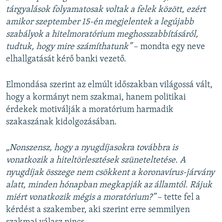
tárgyalások folyamatosak voltak a felek között, ezért
amikor szeptember 15-én megjelentek a legújabb
szabályok a hitelmoratórium meghosszabbításáról,
tudtuk, hogy mire számíthatunk”
– mondta egy neve
elhallgatását kérő banki vezető.
Elmondása szerint az elmúlt időszakban világossá vált,
hogy a kormányt nem szakmai, hanem politikai
érdekek motiválják a moratórium harmadik
szakaszának kidolgozásában.
„Nonszensz, hogy a nyugdíjasokra továbbra is
vonatkozik a hiteltörlesztések szüneteltetése. A
nyugdíjak összege nem csökkent a koronavírus-járvány
alatt, minden hónapban megkapják az államtól. Rájuk
miért vonatkozik mégis a moratórium?”
– tette fel a
kérdést a szakember, aki szerint erre semmilyen