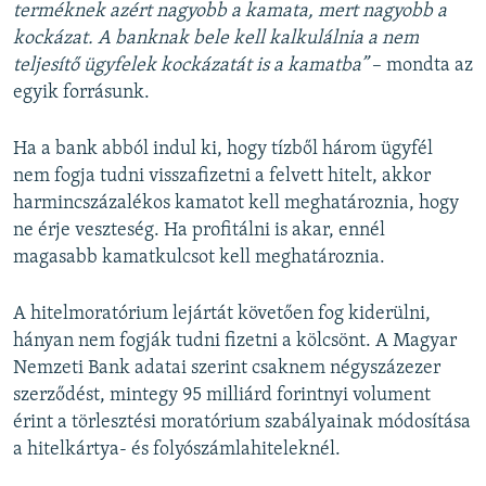
terméknek azért nagyobb a kamata, mert nagyobb a
kockázat. A banknak bele kell kalkulálnia a nem
teljesítő ügyfelek kockázatát is a kamatba”
– mondta az
egyik forrásunk.
Ha a bank abból indul ki, hogy tízből három ügyfél
nem fogja tudni visszafizetni a felvett hitelt, akkor
harmincszázalékos kamatot kell meghatároznia, hogy
ne érje veszteség. Ha profitálni is akar, ennél
magasabb kamatkulcsot kell meghatároznia.
A hitelmoratórium lejártát követően fog kiderülni,
hányan nem fogják tudni fizetni a kölcsönt. A Magyar
Nemzeti Bank adatai szerint csaknem négyszázezer
szerződést, mintegy 95 milliárd forintnyi volument
érint a törlesztési moratórium szabályainak módosítása
a hitelkártya- és folyószámlahiteleknél.