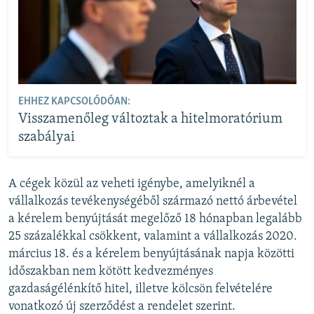
EHHEZ KAPCSOLÓDÓAN:
Visszamenőleg változtak a hitelmoratórium
szabályai
A cégek közül az veheti igénybe, amelyiknél a
vállalkozás tevékenységéből származó nettó árbevétel
a kérelem benyújtását megelőző 18 hónapban legalább
25 százalékkal csökkent, valamint a vállalkozás 2020.
március 18. és a kérelem benyújtásának napja közötti
időszakban nem kötött kedvezményes
gazdaságélénkítő hitel, illetve kölcsön felvételére
vonatkozó új szerződést a rendelet szerint.