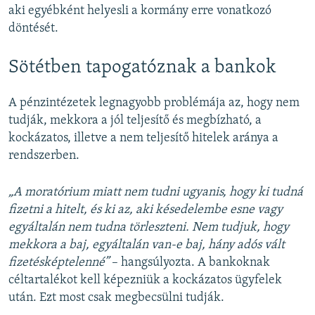
aki egyébként helyesli a kormány erre vonatkozó
döntését.
Sötétben tapogatóznak a bankok
A pénzintézetek legnagyobb problémája az, hogy nem
tudják, mekkora a jól teljesítő és megbízható, a
kockázatos, illetve a nem teljesítő hitelek aránya a
rendszerben.
„A moratórium miatt nem tudni ugyanis, hogy ki tudná
fizetni a hitelt, és ki az, aki késedelembe esne vagy
egyáltalán nem tudna törleszteni. Nem tudjuk, hogy
mekkora a baj, egyáltalán van-e baj, hány adós vált
fizetésképtelenné”
– hangsúlyozta. A bankoknak
céltartalékot kell képezniük a kockázatos ügyfelek
után. Ezt most csak megbecsülni tudják.