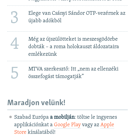
3
Elege van Csányi Sándor OTP-vezérnek az
újabb adókból
4
Még az újszülötteket is meszesgödörbe
dobták – a roma holokauszt áldozataira
emlékezünk
5
MTVA szerkesztő: Itt „nem az ellenzéki
összefogást támogatják”
Maradjon velünk!
Szabad Európa
a mobilján
: töltse le ingyenes
applikációnkat a
Google Play
vagy az
Apple
Store
kínálatából!