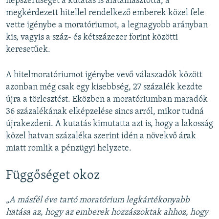
népszerűségét a kutatás is alátámasztotta, a
megkérdezett hitellel rendelkező emberek közel fele
vette igénybe a moratóriumot, a legnagyobb arányban
kis, vagyis a száz- és kétszázezer forint közötti
keresetűek.
A hitelmoratóriumot igénybe vevő válaszadók között
azonban még csak egy kisebbség, 27 százalék kezdte
újra a törlesztést. Eközben a moratóriumban maradók
36 százalékának elképzelése sincs arról, mikor tudná
újrakezdeni. A kutatás kimutatta azt is, hogy a lakosság
közel hatvan százaléka szerint idén a növekvő árak
miatt romlik a pénzügyi helyzete.
Függőséget okoz
„A másfél éve tartó moratórium legkártékonyabb
hatása az, hogy az emberek hozzászoktak ahhoz, hogy