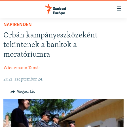
Akadálymentes
mód
Ugrás
NAPIRENDEN
a
NAPIRENDEN
Orbán kampányeszközeként
fő
AKTUÁLIS
oldalra
tekintenek a bankok a
FELIRATKOZÁS
PODCASTOK
Ugrás
moratóriumra
a
VIDEÓK
tartalomjegyzékre
Wiedemann Tamás
Spotify
ELEMZŐ
Ugrás
a
2021. szeptember 24.
NER15
Feliratkozás
keresésre
SZABADON
Megosztás
TÁRSADALOM
DEMOKRÁCIA
A PÉNZ NYOMÁBAN