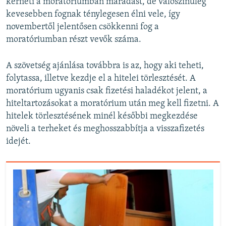
kérheti a moratóriumban maradást, de valószínűleg
kevesebben fognak ténylegesen élni vele, így
novembertől jelentősen csökkenni fog a
moratóriumban részt vevők száma.
A szövetség ajánlása továbbra is az, hogy aki teheti,
folytassa, illetve kezdje el a hitelei törlesztését. A
moratórium ugyanis csak fizetési haladékot jelent, a
hiteltartozásokat a moratórium után meg kell fizetni. A
hitelek törlesztésének minél későbbi megkezdése
növeli a terheket és meghosszabbítja a visszafizetés
idejét.