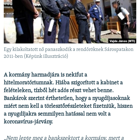
EURÓPAI UNIÓ
VILÁG
KLÍMAVÁLTOZÁS
A MÚLT TANULSÁGAI
Egy kilakoltatott nő panaszkodik a rendőröknek Sárospatakon
KÖVESSEN MINKET!
2011-ben (Képünk illusztráció)
A kormány harmadjára is nekifut a
hitelmoratóriumnak. Hiába szigorított a kabinet a
Valamennyi RFE/RL weboldal
felételeken, tízből hét adós részt vehet benne.
Bankárok szerint érthetetlen, hogy a nyugdíjasoknak
miért nem kell a törlesztőrészleteket fizetniük, hiszen
a nyugdíjakra semmilyen hatással nem volt a
koronavírus-járvány.
„Nem lepte meg a bankszektort a kormány, mert a