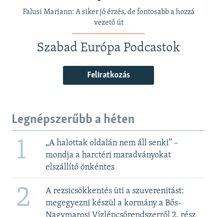
Falusi Mariann: A siker jó érzés, de fontosabb a hozzá
vezető út
Szabad Európa Podcastok
Feliratkozás
Legnépszerűbb a héten
1
„A halottak oldalán nem áll senki” –
mondja a harctéri maradványokat
elszállító önkéntes
2
A rezsicsökkentés üti a szuverenitást:
megegyezni készül a kormány a Bős-
Nagymarosi Vízlépcsőrendszerről 2. rész