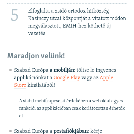
5
Elfoglalta a zsidó ortodox hitközség
Kazinczy utcai központját a vitatott módon
megválasztott, EMIH-hez köthető új
vezetés
Maradjon velünk!
Szabad Európa
a mobilján
: töltse le ingyenes
applikációnkat a
Google Play
vagy az
Apple
Store
kínálatából!
A stabil mobilkapcsolat érdekében a weboldal egyes
funkciói az applikációban csak korlátozottan érhetők
el.
Szabad Európa a
postafiókjában
: kérje