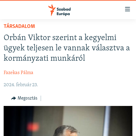
Akadálymentes
mód
Ugrás
TÁRSADALOM
a
NAPIRENDEN
Orbán Viktor szerint a kegyelmi
fő
AKTUÁLIS
oldalra
ügyek teljesen le vannak választva a
FELIRATKOZÁS
PODCASTOK
Ugrás
kormányzati munkáról
a
VIDEÓK
tartalomjegyzékre
Fazekas Pálma
Spotify
ELEMZŐ
Ugrás
a
2024. február 23.
NER15
Feliratkozás
keresésre
SZABADON
Megosztás
TÁRSADALOM
DEMOKRÁCIA
A PÉNZ NYOMÁBAN