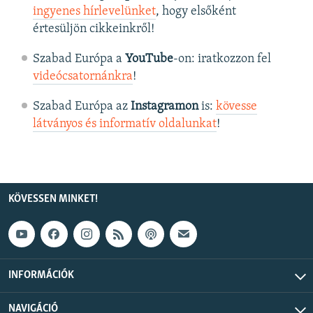
ingyenes hírlevelünket
, hogy elsőként
értesüljön cikkeinkről!
Szabad Európa a
YouTube
-on: iratkozzon fel
videócsatornánkra
!
Szabad Európa az
Instagramon
is:
kövesse
látványos és informatív oldalunkat
! ​
KÖVESSEN MINKET!
INFORMÁCIÓK
NAVIGÁCIÓ