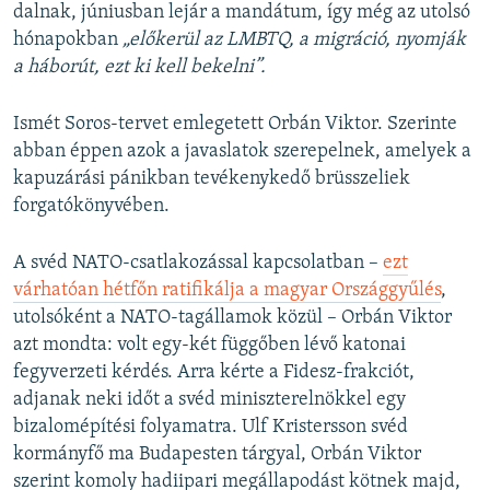
dalnak, júniusban lejár a mandátum, így még az utolsó
hónapokban
„előkerül az LMBTQ, a migráció, nyomják
a háborút, ezt ki kell bekelni”.
Ismét Soros-tervet emlegetett Orbán Viktor. Szerinte
abban éppen azok a javaslatok szerepelnek, amelyek a
kapuzárási pánikban tevékenykedő brüsszeliek
forgatókönyvében.
A svéd NATO-csatlakozással kapcsolatban –
ezt
várhatóan hétfőn ratifikálja a magyar Országgyűlés
,
utolsóként a NATO-tagállamok közül – Orbán Viktor
azt mondta: volt egy-két függőben lévő katonai
fegyverzeti kérdés. Arra kérte a Fidesz-frakciót,
adjanak neki időt a svéd miniszterelnökkel egy
bizalomépítési folyamatra. Ulf Kristersson svéd
kormányfő ma Budapesten tárgyal, Orbán Viktor
szerint komoly hadiipari megállapodást kötnek majd,