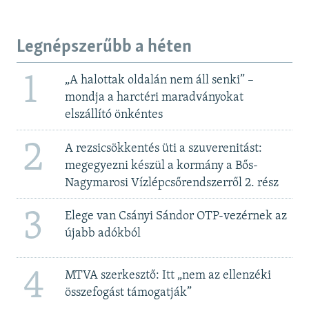
Legnépszerűbb a héten
1
„A halottak oldalán nem áll senki” –
mondja a harctéri maradványokat
elszállító önkéntes
2
A rezsicsökkentés üti a szuverenitást:
megegyezni készül a kormány a Bős-
Nagymarosi Vízlépcsőrendszerről 2. rész
3
Elege van Csányi Sándor OTP-vezérnek az
újabb adókból
4
MTVA szerkesztő: Itt „nem az ellenzéki
összefogást támogatják”