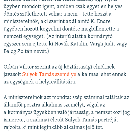
ügyben mondott igent, amiben csak egyetlen helyes
döntés születhetett volna: a nem – tette hozzá a
miniszterelnök, aki szerint az államfő K. Endre
ügyében hozott kegyelmi döntése megbillentette a
nemzeti egységet. (Az interjú alatt a kormányfő
egyszer sem ejtette ki Novák Katalin, Varga Judit vagy
Balog Zoltán nevét.)
Orbán Viktor szerint az új köztársasági elnöknek
javasolt
Sulyok Tamás személye
alkalmas lehet ennek
az egységnek a helyreállítására.
A miniszterelnök azt mondta: szép számmal találtak az
államfői posztra alkalmas személyt, végül az
alkotmányos ügyekben való jártasság, a nemzetközi jog
ismerete, a szakmai életút Sulyok Tamás portréját
rajzolta ki mint leginkább alkalmas jelöltét.