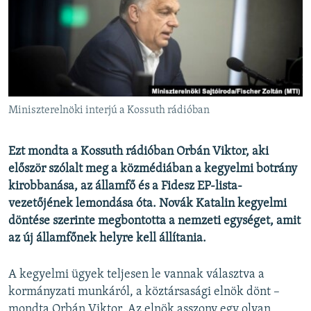
EURÓPAI UNIÓ
VILÁG
KLÍMAVÁLTOZÁS
A MÚLT TANULSÁGAI
Miniszterelnöki interjú a Kossuth rádióban
KÖVESSEN MINKET!
Ezt mondta a Kossuth rádióban Orbán Viktor, aki
először szólalt meg a közmédiában a kegyelmi botrány
kirobbanása, az államfő és a Fidesz EP-lista-
Valamennyi RFE/RL weboldal
vezetőjének lemondása óta. Novák Katalin kegyelmi
döntése szerinte megbontotta a nemzeti egységet, amit
az új államfőnek helyre kell állítania.
A kegyelmi ügyek teljesen le vannak választva a
kormányzati munkáról, a köztársasági elnök dönt –
mondta Orbán Viktor. Az elnök asszony egy olyan