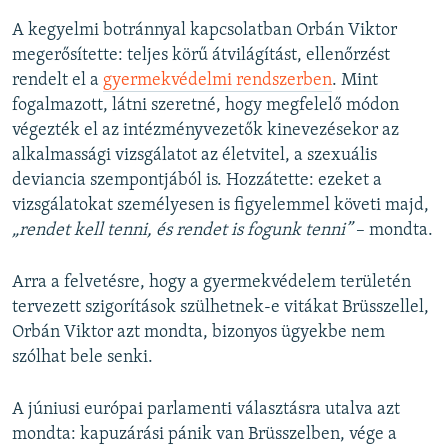
A kegyelmi botránnyal kapcsolatban Orbán Viktor
megerősítette: teljes körű átvilágítást, ellenőrzést
rendelt el a
gyermekvédelmi rendszerben
. Mint
fogalmazott, látni szeretné, hogy megfelelő módon
végezték el az intézményvezetők kinevezésekor az
alkalmassági vizsgálatot az életvitel, a szexuális
deviancia szempontjából is. Hozzátette: ezeket a
vizsgálatokat személyesen is figyelemmel követi majd,
„rendet kell tenni, és rendet is fogunk tenni”
– mondta.
Arra a felvetésre, hogy a gyermekvédelem területén
tervezett szigorítások szülhetnek-e vitákat Brüsszellel,
Orbán Viktor azt mondta, bizonyos ügyekbe nem
szólhat bele senki.
A júniusi európai parlamenti választásra utalva azt
mondta: kapuzárási pánik van Brüsszelben, vége a