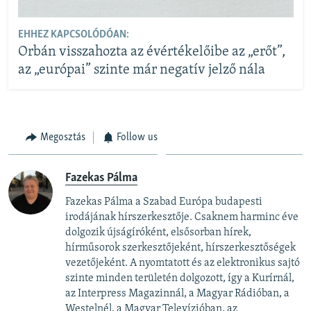
EHHEZ KAPCSOLÓDÓAN:
Orbán visszahozta az évértékelőibe az „erőt”,
az „európai” szinte már negatív jelző nála
Megosztás
Follow us
Fazekas Pálma
Fazekas Pálma a Szabad Európa budapesti
irodájának hírszerkesztője. Csaknem harminc éve
dolgozik újságíróként, elsősorban hírek,
hírműsorok szerkesztőjeként, hírszerkesztőségek
vezetőjeként. A nyomtatott és az elektronikus sajtó
szinte minden területén dolgozott, így a Kurírnál,
az Interpress Magazinnál, a Magyar Rádióban, a
Westelnél, a Magyar Televízióban, az