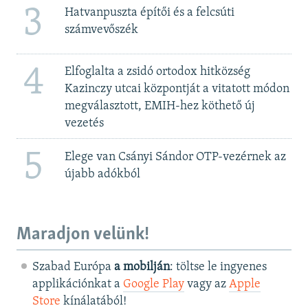
3
Hatvanpuszta építői és a felcsúti
számvevőszék
4
Elfoglalta a zsidó ortodox hitközség
Kazinczy utcai központját a vitatott módon
megválasztott, EMIH-hez köthető új
vezetés
5
Elege van Csányi Sándor OTP-vezérnek az
újabb adókból
Maradjon velünk!
Szabad Európa
a mobilján
: töltse le ingyenes
applikációnkat a
Google Play
vagy az
Apple
Store
kínálatából!