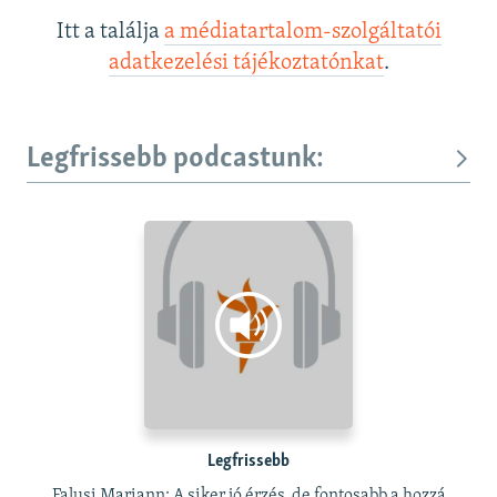
Itt a találja
a médiatartalom-szolgáltatói
adatkezelési tájékoztatónkat
.
Legfrissebb podcastunk:
Legfrissebb
Falusi Mariann: A siker jó érzés, de fontosabb a hozzá