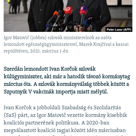
EURÓPAI UNIÓ
VILÁG
KLÍMAVÁLTOZÁS
A MÚLT TANULSÁGAI
Igor Matovič (jobbra) szlovák miniszterelnök az azóta
lemondott egészségügyminiszterrel, Marek Krajčíval a kassai
repülőtéren, 2021. március 1-én
KÖVESSEN MINKET!
Szerdán lemondott Ivan Korčok szlovák
külügyminiszter, aki már a hatodik távozó kormánytag
Valamennyi RFE/RL weboldal
március óta. A szlovák kormányválság többek között a
Szputnyik V vakcinák importja miatt mélyül.
Ivan Korčok a jobboldali Szabadság és Szolidaritás
(SaS) párt, az Igor Matovič vezette kormány kisebbik
koalíciós partnerének politikusa. A 2020-ban
megválasztott koalíció tagjai között idén márciusban