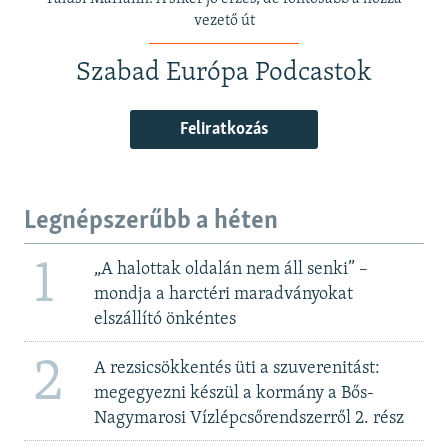
vezető út
Szabad Európa Podcastok
Feliratkozás
Legnépszerűbb a héten
1
„A halottak oldalán nem áll senki” –
mondja a harctéri maradványokat
elszállító önkéntes
2
A rezsicsökkentés üti a szuverenitást:
megegyezni készül a kormány a Bős-
Nagymarosi Vízlépcsőrendszerről 2. rész