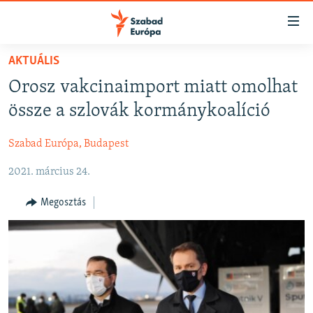
Akadálymentes
mód
Ugrás
AKTUÁLIS
a
NAPIRENDEN
Orosz vakcinaimport miatt omolhat
fő
AKTUÁLIS
oldalra
össze a szlovák kormánykoalíció
FELIRATKOZÁS
PODCASTOK
Ugrás
a
Szabad Európa, Budapest
VIDEÓK
tartalomjegyzékre
Spotify
2021. március 24.
ELEMZŐ
Ugrás
a
NER15
Megosztás
Feliratkozás
keresésre
SZABADON
TÁRSADALOM
DEMOKRÁCIA
A PÉNZ NYOMÁBAN