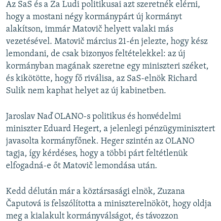
Az SaS és a Za Ludi politikusai azt szeretnék elérni,
hogy a mostani négy kormánypárt új kormányt
alakítson, immár Matovič helyett valaki más
vezetésével. Matovič március 21-én jelezte, hogy kész
lemondani, de csak bizonyos feltételekkel: az új
kormányban magának szeretne egy miniszteri széket,
és kikötötte, hogy fő riválisa, az SaS-elnök Richard
Sulik nem kaphat helyet az új kabinetben.
Jaroslav Naď OLANO-s politikus és honvédelmi
miniszter Eduard Hegert, a jelenlegi pénzügyminisztert
javasolta kormányfőnek. Heger szintén az OLANO
tagja, így kérdéses, hogy a többi párt feltétlenük
elfogadná-e őt Matovič lemondása után.
Kedd délután már a köztársasági elnök, Zuzana
Čaputová is felszólította a miniszterelnököt, hogy oldja
meg a kialakult kormányválságot, és távozzon