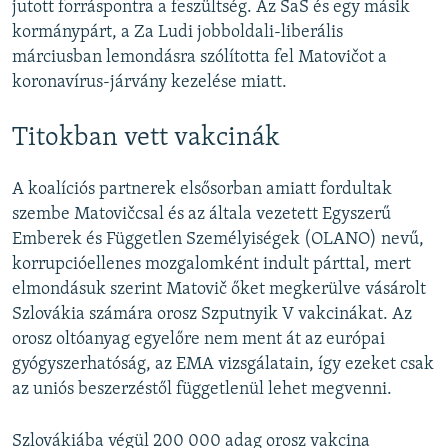
jutott forráspontra a feszültség. Az SaS és egy másik
kormánypárt, a Za Ludi jobboldali-liberális
márciusban lemondásra szólította fel Matovičot a
koronavírus-járvány kezelése miatt.
Titokban vett vakcinák
A koalíciós partnerek elsősorban amiatt fordultak
szembe Matovičcsal és az általa vezetett Egyszerű
Emberek és Független Személyiségek (OLANO) nevű,
korrupcióellenes mozgalomként indult párttal, mert
elmondásuk szerint Matovič őket megkerülve vásárolt
Szlovákia számára orosz Szputnyik V vakcinákat. Az
orosz oltóanyag egyelőre nem ment át az európai
gyógyszerhatóság, az EMA vizsgálatain, így ezeket csak
az uniós beszerzéstől függetlenül lehet megvenni.
Szlovákiába végül 200 000 adag orosz vakcina