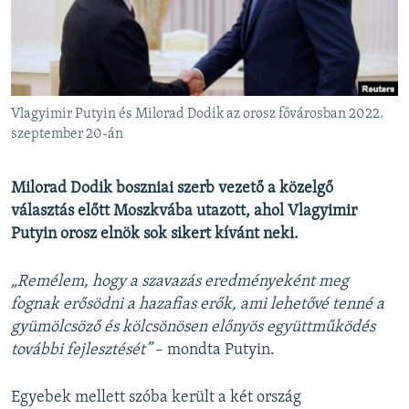
EURÓPAI UNIÓ
VILÁG
KLÍMAVÁLTOZÁS
A MÚLT TANULSÁGAI
Vlagyimir Putyin és Milorad Dodik az orosz fővárosban 2022.
szeptember 20-án
KÖVESSEN MINKET!
Milorad Dodik boszniai szerb vezető a közelgő
választás előtt Moszkvába utazott, ahol Vlagyimir
Putyin orosz elnök sok sikert kívánt neki.
Valamennyi RFE/RL weboldal
„Remélem, hogy a szavazás eredményeként meg
fognak erősödni a hazafias erők, ami lehetővé tenné a
gyümölcsöző és kölcsönösen előnyös együttműködés
további fejlesztését”
– mondta Putyin.
Egyebek mellett szóba került a két ország