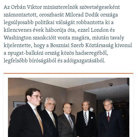
Az Orbán Viktor miniszterelnök szövetségeseként
számontartott, oroszbarát Milorad Dodik országa
legsúlyosabb politikai válságát robbantotta ki a
kilencvenes évek háborúja óta, ezzel London és
Washington szankcióit vonta magára, miután tavaly
kijelentette, hogy a Boszniai Szerb Köztársaság kivonul
a nyugat-balkáni ország közös hadseregéből,
legfelsőbb bíróságából és adóigazgatásából.