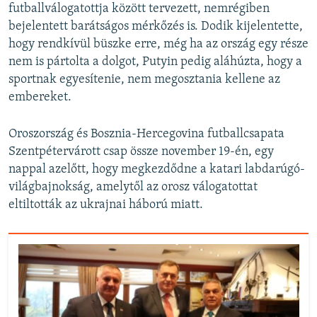
futballválogatottja között tervezett, nemrégiben
bejelentett barátságos mérkőzés is. Dodik kijelentette,
hogy rendkívül büszke erre, még ha az ország egy része
nem is pártolta a dolgot, Putyin pedig aláhúzta, hogy a
sportnak egyesítenie, nem megosztania kellene az
embereket.
Oroszország és Bosznia-Hercegovina futballcsapata
Szentpétervárott csap össze november 19-én, egy
nappal azelőtt, hogy megkezdődne a katari labdarúgó-
világbajnokság, amelytől az orosz válogatottat
eltiltották az ukrajnai háború miatt.