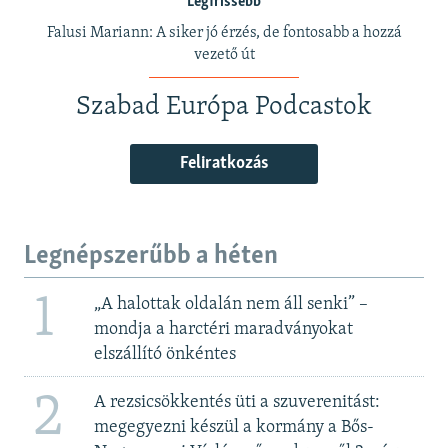
Legfrissebb
Falusi Mariann: A siker jó érzés, de fontosabb a hozzá
vezető út
Szabad Európa Podcastok
Feliratkozás
Legnépszerűbb a héten
1
„A halottak oldalán nem áll senki” –
mondja a harctéri maradványokat
elszállító önkéntes
2
A rezsicsökkentés üti a szuverenitást:
megegyezni készül a kormány a Bős-