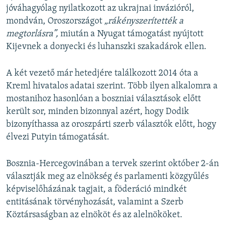
jóváhagyólag nyilatkozott az ukrajnai invázióról,
mondván, Oroszországot
„rákényszerítették a
megtorlásra”,
miután a Nyugat támogatást nyújtott
Kijevnek a donyecki és luhanszki szakadárok ellen.
A két vezető már hetedjére találkozott 2014 óta a
Kreml hivatalos adatai szerint. Több ilyen alkalomra a
mostanihoz hasonlóan a boszniai választások előtt
került sor, minden bizonnyal azért, hogy Dodik
bizonyíthassa az oroszpárti szerb választók előtt, hogy
élvezi Putyin támogatását.
Bosznia-Hercegovinában a tervek szerint október 2-án
választják meg az elnökség és parlamenti közgyűlés
képviselőházának tagjait, a föderáció mindkét
entitásának törvényhozását, valamint a Szerb
Köztársaságban az elnököt és az alelnököket.