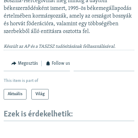
Bosznia-Hercegovinát még mindig a daytoni
békeszerződésként ismert, 1995-ös békemegállapodás
értelmében kormányozzák, amely az országot bosnyák
és horvát föderációra, valamint egy többségében
szerbekből álló entitásra osztotta fel.
Készült az AP és a TASZSZ tudósításának felhasználásával.
Megosztás
Follow us
This item is part of
Aktuális
Világ
Ezek is érdekelhetik: