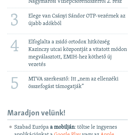
Nagymarosi Vízlépcsőrendszerről 2. rész
3
Elege van Csányi Sándor OTP-vezérnek az
újabb adókból
4
Elfoglalta a zsidó ortodox hitközség
Kazinczy utcai központját a vitatott módon
megválasztott, EMIH-hez köthető új
vezetés
5
MTVA szerkesztő: Itt „nem az ellenzéki
összefogást támogatják”
Maradjon velünk!
Szabad Európa
a mobilján
: töltse le ingyenes
applikációnkat a
Google Play
vagy az
Apple