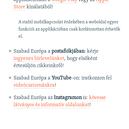
Store
kínálatából!
A stabil mobilkapcsolat érdekében a weboldal egyes
funkciói az applikációban csak korlátozottan érhetők
el.
Szabad Európa a
postafiókjában
: kérje
ingyenes hírlevelünket
, hogy elsőként
értesüljön cikkeinkről!
Szabad Európa a
YouTube
-on: iratkozzon fel
videócsatornánkra
!
Szabad Európa az
Instagramon
is:
kövesse
látványos és informatív oldalunkat
! ​