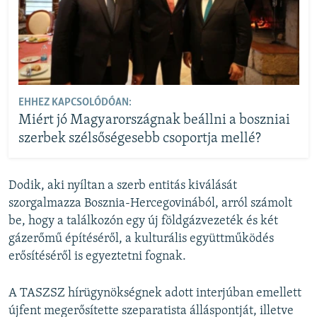
EHHEZ KAPCSOLÓDÓAN:
Miért jó Magyarországnak beállni a boszniai
szerbek szélsőségesebb csoportja mellé?
Dodik, aki nyíltan a szerb entitás kiválását
szorgalmazza Bosznia-Hercegovinából, arról számolt
be, hogy a találkozón egy új földgázvezeték és két
gázerőmű építéséről, a kulturális együttműködés
erősítéséről is egyeztetni fognak.
A TASZSZ hírügynökségnek adott interjúban emellett
újfent megerősítette szeparatista álláspontját, illetve