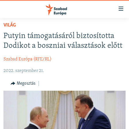
Akadálymentes
mód
Ugrás
VILÁG
a
NAPIRENDEN
Putyin támogatásáról biztosította
fő
AKTUÁLIS
oldalra
Dodikot a boszniai választások előtt
FELIRATKOZÁS
PODCASTOK
Ugrás
a
Szabad Európa (RFE/RL)
VIDEÓK
tartalomjegyzékre
Spotify
2022. szeptember 21.
ELEMZŐ
Ugrás
a
NER15
Megosztás
Feliratkozás
keresésre
SZABADON
TÁRSADALOM
DEMOKRÁCIA
A PÉNZ NYOMÁBAN