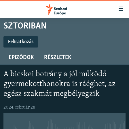
Akadálymentes
mód
Ugrás
SZTORIBAN
a
NAPIRENDEN
fő
AKTUÁLIS
Feliratkozás
oldalra
FELIRATKOZÁS
PODCASTOK
Ugrás
EPIZÓDOK
RÉSZLETEK
a
VIDEÓK
tartalomjegyzékre
Feliratkozás
ELEMZŐ
Ugrás
A bicskei botrány a jól működő
a
NER15
gyermekotthonokra is ráéghet, az
keresésre
SZABADON
egész szakmát megbélyegzik
TÁRSADALOM
2024. február 28.
DEMOKRÁCIA
A PÉNZ NYOMÁBAN