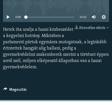
EURÓPAI UNIÓ
Jelenleg nincs elérhető tartalom
VILÁG
0:00
14:10
KLÍMAVÁLTOZÁS
Közvetlen elérés
Hetek óta uralja a hazai közbeszédet
A MÚLT TANULSÁGAI
a kegyelmi botrány. Miközben a
parlamenti pártok egymásra mutogatnak, a leginkább
KÖVESSEN MINKET!
érintettek hangját alig hallani, pedig a
gyermekvédelmi szakemberek szerint a történet éppen
arról szól, milyen elképesztő állapotban van a hazai
gyermekvédelem.
Valamennyi RFE/RL weboldal
Megosztás