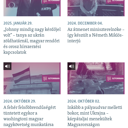
2025. JANUÁR 29.
2024. DECEMBER 04.
„Johnny mindig nagy kérdőjel
Az átmenet miniszterelnöke –
volt” – tanya az ukrán
így készült a Németh Miklós-
zöldhatárnál, magyar rendőri
interjú
és orosz hírszerzési
kapcsolatok
2024. OKTÓBER 29.
2024. OKTÓBER 02.
A fehér felsőbbrendűségért
Inkább a pályaudvar melletti
tüntetett egykor a
bokor, mint Ukrajna –
washingtoni magyar
kárpátaljai menekültek
nagykövetség munkatársa
Magyarországon