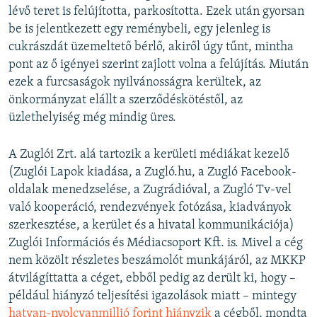
lévő teret is felújította, parkosította. Ezek után gyorsan
be is jelentkezett egy reménybeli, egy jelenleg is
cukrászdát üzemeltető bérlő, akiről úgy tűnt, mintha
pont az ő igényei szerint zajlott volna a felújítás. Miután
ezek a furcsaságok nyilvánosságra kerültek, az
önkormányzat elállt a szerződéskötéstől, az
üzlethelyiség még mindig üres.
A Zuglói Zrt. alá tartozik a kerületi médiákat kezelő
(Zuglói Lapok kiadása, a Zugló.hu, a Zugló Facebook-
oldalak menedzselése, a Zugrádióval, a Zugló Tv-vel
való kooperáció, rendezvények fotózása, kiadványok
szerkesztése, a kerület és a hivatal kommunikációja)
Zuglói Információs és Médiacsoport Kft. is. Mivel a cég
nem közölt részletes beszámolót munkájáról, az MKKP
átvilágíttatta a céget, ebből pedig az derült ki, hogy –
például hiányzó teljesítési igazolások miatt – mintegy
hatvan-nyolcvanmillió forint hiányzik
a cégből, mondta