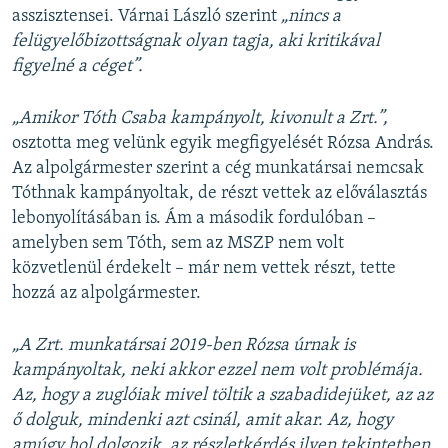
asszisztensei. Várnai László szerint
„nincs a
felügyelőbizottságnak olyan tagja, aki kritikával
figyelné a céget”.
„Amikor Tóth Csaba kampányolt, kivonult a Zrt.”,
osztotta meg velünk egyik megfigyelését Rózsa András.
Az alpolgármester szerint a cég munkatársai nemcsak
Tóthnak kampányoltak, de részt vettek az előválasztás
lebonyolításában is. Ám a második fordulóban –
amelyben sem Tóth, sem az MSZP nem volt
közvetlenül érdekelt – már nem vettek részt, tette
hozzá az alpolgármester.
„A Zrt. munkatársai 2019-ben Rózsa úrnak is
kampányoltak, neki akkor ezzel nem volt problémája.
Az, hogy a zuglóiak mivel töltik a szabadidejüket, az az
ő dolguk, mindenki azt csinál, amit akar. Az, hogy
amúgy hol dolgozik, az részletkérdés ilyen tekintetben.