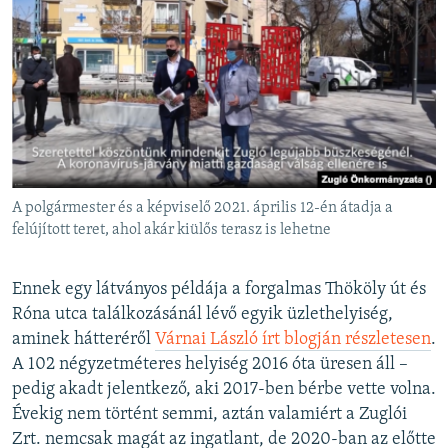
A polgármester és a képviselő 2021. április 12-én átadja a
felújított teret, ahol akár kiülős terasz is lehetne
Ennek egy látványos példája a forgalmas Thököly út és
Róna utca találkozásánál lévő egyik üzlethelyiség,
aminek hátteréről
Várnai László írt blogján részletesen
.
A 102 négyzetméteres helyiség 2016 óta üresen áll –
pedig akadt jelentkező, aki 2017-ben bérbe vette volna.
Évekig nem történt semmi, aztán valamiért a Zuglói
Zrt. nemcsak magát az ingatlant, de 2020-ban az előtte