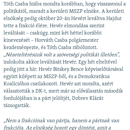
Tóth Csaba hiába mondta korábban, hogy visszavonul a
politikától, maradt a kerületi MSZP elnöke. A kerületi
elnökség pedig október 20-án Hevért leváltva Hajdut
tette a frakció élére. Hevér elmondása szerint
leváltását – csakúgy, mint két héttel korábbi
kinevezését – Horváth Csaba polgármester
kezdeményezte, és Tóth Csaba rábólintott.
„Nézeteltérésünk volt a szövetségi politikát illetően”,
indokolta akkor leváltását Hevér. Egy hét elteltével
pedig jött a hír: Hevér Bitskey Bence képviselőtársával
együtt kilépett az MSZP-ből, és a Demokratikus
Koalícióhoz csatlakozott. Hevér azt mondta, azért
választották a DK-t, mert már az előválasztás második
fordulójában is a párt jelöltjét, Dobrev Klárát
támogatták.
„Nem a frakciónak van pártja, hanem a pártnak van
frakciója. Az elnökség hozott egy döntést, amit a