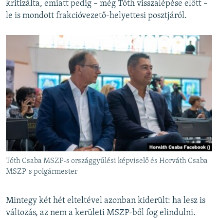
kritizálta, emiatt pedig – még Tóth visszalépése előtt –
le is mondott frakcióvezető-helyettesi posztjáról.
Tóth Csaba MSZP-s országgyűlési képviselő és Horváth Csaba
MSZP-s polgármester
Mintegy két hét elteltével azonban kiderült: ha lesz is
változás, az nem a kerületi MSZP-ből fog elindulni.