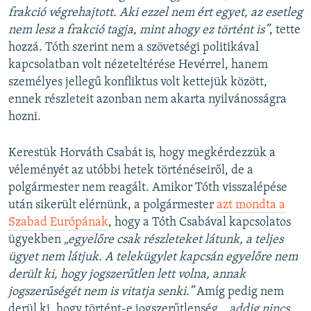
frakció végrehajtott. Aki ezzel nem ért egyet, az esetleg
nem lesz a frakció tagja, mint ahogy ez történt is”
, tette
hozzá. Tóth szerint nem a szövetségi politikával
kapcsolatban volt nézeteltérése Hevérrel, hanem
személyes jellegű konfliktus volt kettejük között,
ennek részleteit azonban nem akarta nyilvánosságra
hozni.
Kerestük Horváth Csabát is, hogy megkérdezzük a
véleményét az utóbbi hetek történéseiről, de a
polgármester nem reagált. Amikor Tóth visszalépése
után sikerült elérnünk, a polgármester
azt mondta a
Szabad Európának
, hogy a Tóth Csabával kapcsolatos
ügyekben
„egyelőre csak részleteket látunk, a teljes
ügyet nem látjuk. A telekügylet kapcsán egyelőre nem
derült ki, hogy jogszerűtlen lett volna, annak
jogszerűségét nem is vitatja senki.”
Amíg pedig nem
derül ki, hogy történt-e jogszerűtlenség,
„addig nincs