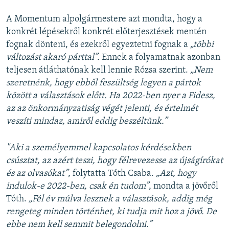
A Momentum alpolgármestere azt mondta, hogy a
konkrét lépésekről konkrét előterjesztések mentén
fognak dönteni, és ezekről egyeztetni fognak a
„többi
változást akaró párttal”.
Ennek a folyamatnak azonban
teljesen átláthatónak kell lennie Rózsa szerint.
„Nem
szeretnénk, hogy ebből feszültség legyen a pártok
között a választások előtt. Ha 2022-ben nyer a Fidesz,
az az önkormányzatiság végét jelenti, és értelmét
veszíti mindaz, amiről eddig beszéltünk.”
"Aki a személyemmel kapcsolatos kérdésekben
csúsztat, az azért teszi, hogy félrevezesse az újságírókat
és az olvasókat”
, folytatta Tóth Csaba.
„Azt, hogy
indulok-e 2022-ben, csak én tudom”
, mondta a jövőről
Tóth.
„Fél év múlva lesznek a választások, addig még
rengeteg minden történhet, ki tudja mit hoz a jövő. De
ebbe nem kell semmit belegondolni.”