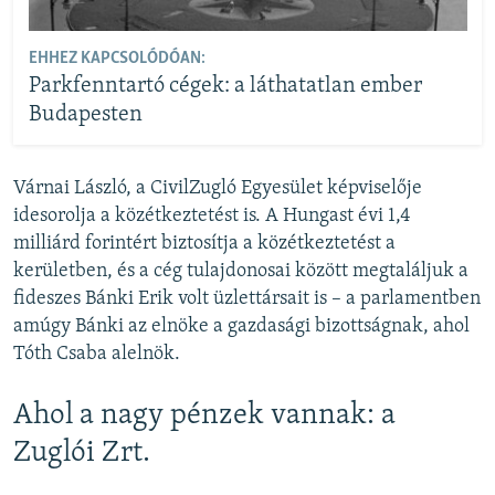
EHHEZ KAPCSOLÓDÓAN:
Parkfenntartó cégek: a láthatatlan ember
Budapesten
Várnai László, a CivilZugló Egyesület képviselője
idesorolja a közétkeztetést is. A Hungast évi 1,4
milliárd forintért biztosítja a közétkeztetést a
kerületben, és a cég tulajdonosai között megtaláljuk a
fideszes Bánki Erik volt üzlettársait is – a parlamentben
amúgy Bánki az elnöke a gazdasági bizottságnak, ahol
Tóth Csaba alelnök.
Ahol a nagy pénzek vannak: a
Zuglói Zrt.