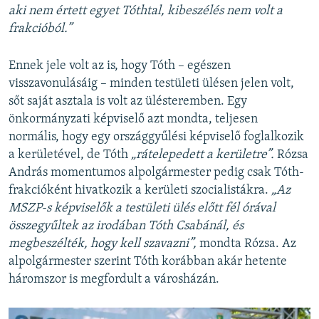
aki nem értett egyet Tóthtal, kibeszélés nem volt a
frakcióból.”
Ennek jele volt az is, hogy Tóth – egészen
visszavonulásáig – minden testületi ülésen jelen volt,
sőt saját asztala is volt az ülésteremben. Egy
önkormányzati képviselő azt mondta, teljesen
normális, hogy egy országgyűlési képviselő foglalkozik
a kerületével, de Tóth
„rátelepedett a kerületre”.
Rózsa
András momentumos alpolgármester pedig csak Tóth-
frakcióként hivatkozik a kerületi szocialistákra.
„Az
MSZP-s képviselők a testületi ülés előtt fél órával
összegyűltek az irodában Tóth Csabánál, és
megbeszélték, hogy kell szavazni”,
mondta Rózsa. Az
alpolgármester szerint Tóth korábban akár hetente
háromszor is megfordult a városházán.