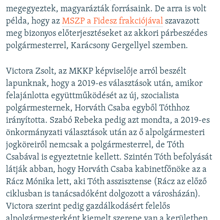
megegyeztek, magyarázták forrásaink. De arra is volt
példa, hogy az
MSZP a Fidesz frakciójával
szavazott
meg bizonyos előterjesztéseket az akkori párbeszédes
polgármesterrel, Karácsony Gergellyel szemben.
Victora Zsolt, az MKKP képviselője arról beszélt
lapunknak, hogy a 2019-es választások után, amikor
felajánlotta együttműködését az új, szocialista
polgármesternek, Horváth Csaba egyből Tóthhoz
irányította. Szabó Rebeka pedig azt mondta, a 2019-es
önkormányzati választások után az ő alpolgármesteri
jogköreiről nemcsak a polgármesterrel, de Tóth
Csabával is egyeztetnie kellett. Szintén Tóth befolyását
látják abban, hogy Horváth Csaba kabinetfőnöke az a
Rácz Mónika lett, aki Tóth asszisztense (Rácz az előző
ciklusban is tanácsadóként dolgozott a városházán).
Victora szerint pedig gazdálkodásért felelős
alpolgármesterként kiemelt szerepe van a kerületben