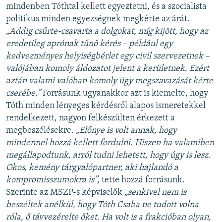
mindenben Tóthtal kellett egyeztetni, és a szocialista
politikus minden egyezségnek megkérte az árát.
„Addig csűrte-csavarta a dolgokat, míg kijött, hogy az
eredetileg aprónak tűnő kérés – például egy
kedvezményes helyiségbérlet egy civil szervezetnek –
valójában komoly áldozatot jelent a kerületnek. Ezért
aztán valami valóban komoly ügy megszavazását kérte
cserébe.”
Forrásunk ugyanakkor azt is kiemelte, hogy
Tóth minden lényeges kérdésről alapos ismeretekkel
rendelkezett, nagyon felkészülten érkezett a
megbeszélésekre.
„Előnye is volt annak, hogy
mindennel hozzá kellett fordulni. Hiszen ha valamiben
megállapodtunk, arról tudni lehetett, hogy úgy is lesz.
Okos, kemény tárgyalópartner, aki hajlandó a
kompromisszumokra is”,
tette hozzá forrásunk.
Szerinte az MSZP-s képviselők
„senkivel nem is
beszéltek anélkül, hogy Tóth Csaba ne tudott volna
róla, ő távvezérelte őket. Ha volt is a frakcióban olyan,