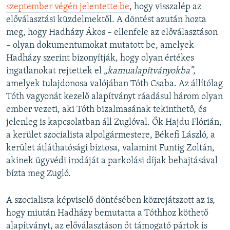
szeptember végén jelentette be
, hogy visszalép az
előválasztási küzdelmektől. A döntést azután hozta
meg, hogy Hadházy Ákos – ellenfele az előválasztáson
– olyan dokumentumokat mutatott be, amelyek
Hadházy szerint bizonyítják, hogy olyan értékes
ingatlanokat rejtettek el
„kamualapítványokba”
,
amelyek tulajdonosa valójában Tóth Csaba. Az állítólag
Tóth vagyonát kezelő alapítványt ráadásul három olyan
ember vezeti, aki Tóth bizalmasának tekinthető, és
jelenleg is kapcsolatban áll Zuglóval. Ők Hajdu Flórián,
a kerület szocialista alpolgármestere, Békefi László, a
kerület átláthatósági biztosa, valamint Funtig Zoltán,
akinek ügyvédi irodáját a parkolási díjak behajtásával
bízta meg Zugló.
A szocialista képviselő döntésében közrejátszott az is,
hogy miután Hadházy bemutatta a Tóthhoz köthető
alapítványt, az előválasztáson őt támogató pártok is