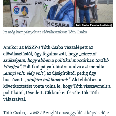
EURÓPAI UNIÓ
VILÁG
KLÍMAVÁLTOZÁS
A MÚLT TANULSÁGAI
Itt még kampányolt az előválasztáson Tóth Csaba
KÖVESSEN MINKET!
Amikor az MSZP-s Tóth Csaba visszalépett az
előválasztástól, úgy fogalmazott, hogy
„nincs rá
szükségem, hogy ebben a politikai mocsárban tovább
küzdjek”.
Politikai pályafutására utalva azt mondta:
Valamennyi RFE/RL weboldal
„ennyi volt, elég volt”,
az újságíróktól pedig úgy
búcsúzott:
„utoljára találkoztunk”.
Aki ebből azt a
következtetést vonta volna le, hogy Tóth visszavonult a
politikától, tévedett. Cikkünket frissítettük Tóth
válaszaival.
Tóth Csaba, az MSZP zuglói országgyűlési képviselője