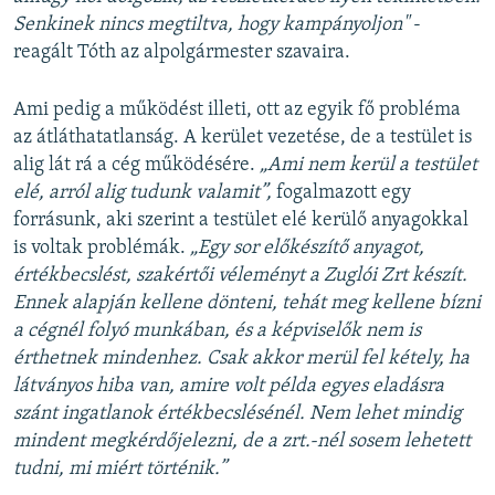
Senkinek nincs megtiltva, hogy kampányoljon"
-
reagált Tóth az alpolgármester szavaira.
Ami pedig a működést illeti, ott az egyik fő probléma
az átláthatatlanság. A kerület vezetése, de a testület is
alig lát rá a cég működésére.
„Ami nem kerül a testület
elé, arról alig tudunk valamit”,
fogalmazott egy
forrásunk, aki szerint a testület elé kerülő anyagokkal
is voltak problémák.
„Egy sor előkészítő anyagot,
értékbecslést, szakértői véleményt a Zuglói Zrt készít.
Ennek alapján kellene dönteni, tehát meg kellene bízni
a cégnél folyó munkában, és a képviselők nem is
érthetnek mindenhez. Csak akkor merül fel kétely, ha
látványos hiba van, amire volt példa egyes eladásra
szánt ingatlanok értékbecslésénél. Nem lehet mindig
mindent megkérdőjelezni, de a zrt.-nél sosem lehetett
tudni, mi miért történik.”