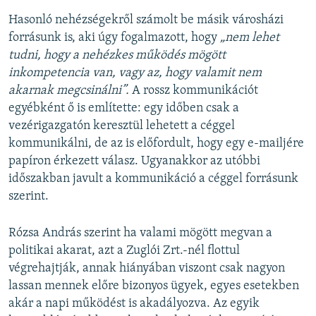
Hasonló nehézségekről számolt be másik városházi
forrásunk is, aki úgy fogalmazott, hogy
„nem lehet
tudni, hogy a nehézkes működés mögött
inkompetencia van, vagy az, hogy valamit nem
akarnak megcsinálni”.
A rossz kommunikációt
egyébként ő is említette: egy időben csak a
vezérigazgatón keresztül lehetett a céggel
kommunikálni, de az is előfordult, hogy egy e-mailjére
papíron érkezett válasz. Ugyanakkor az utóbbi
időszakban javult a kommunikáció a céggel forrásunk
szerint.
Rózsa András szerint ha valami mögött megvan a
politikai akarat, azt a Zuglói Zrt.-nél flottul
végrehajtják, annak hiányában viszont csak nagyon
lassan mennek előre bizonyos ügyek, egyes esetekben
akár a napi működést is akadályozva. Az egyik