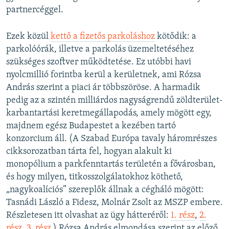
partnercéggel.
Ezek közül
kettő a fizetős parkoláshoz
kötődik: a
parkolóórák, illetve a parkolás üzemeltetéséhez
szükséges szoftver működtetése. Ez utóbbi havi
nyolcmillió forintba kerül a kerületnek, ami Rózsa
András szerint a piaci ár többszöröse. A harmadik
pedig az a szintén milliárdos nagyságrendű zöldterület-
karbantartási keretmegállapodás, amely mögött egy,
majdnem egész Budapestet a kezében tartó
konzorcium áll. (A Szabad Európa tavaly háromrészes
cikksorozatban tárta fel, hogyan alakult ki
monopólium a parkfenntartás területén a fővárosban,
és hogy milyen, titkosszolgálatokhoz köthető,
„nagykoalíciós” szereplők állnak a cégháló mögött:
Tasnádi László a Fidesz, Molnár Zsolt az MSZP embere.
Részletesen itt olvashat az ügy hátteréről:
1. rész
,
2.
rész
,
3. rész
.) Rózsa András elmondása szerint az előző