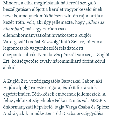
Minden, a cikk megírásának hátteréül szolgáló
beszélgetésen előjött a kerület vagyonkezelőjének
neve is, amelynek működésén szintén rajta tartja a
kezét Tóth. Volt, aki úgy jellemezte, hogy
„állam az
államban”,
más egyszerűen csak
ellenönkormányzatként hivatkozott a Zuglói
Városgazdálkodási Közszolgáltató Zrt.-re, hiszen a
legfontosabb vagyonkezelői feladatok itt
összpontosulnak. Nem kevés pénzről van szó, a Zuglói
Zrt. költségvetése tavaly hárommilliárd forint körül
alakult.
A Zuglói Zrt. vezérigazgatója Baracskai Gábor, aki
Hajdu alpolgármester sógora, és akit forrásaink
egyértelműen Tóth-közeli embernek jellemeztek. A
felügyelőbizottság elnöke Felkai Tamás volt MSZP-s
önkormányzati képviselő, tagja Varga Csaba és Spiesz
András, akik mindketten Tóth Csaba országgyűlési