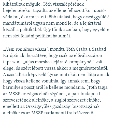
kihátráltak mögüle. Tóth visszalépésének
bejelentésekor tagadta az ellene felhozott korrupciós
vádakat, és arra is tett több utalást, hogy országgyűlési
mandátumáról ugyan nem mond le, de a lejártával
kiszáll a politikából. Úgy tűnik azonban, hogy egyelőre
nem siet feladni politikai hatalmát.
„Nem vonultam vissza”
, mondta Tóth Csaba a Szabad
Európának, hozzátéve, hogy csak az előválasztáson
tapasztalt „aljas mocskos lejárató kampányból” volt
elege, és ezért lépett vissza akkor a megmérettetéstől.
A szocialista képviselő így semmi okát nem látja annak,
hogy vissza kellene vonulnia, így annak sem, hogy
bármilyen posztjáról le kellene mondania. (Tóth tagja
az MSZP országos elnökségének, a párt budapesti
szervezetének alelnöke, a zuglói szervezet elnöke,
emellett az Országgyűlés gazdasági bizottságának
alelnöke és az MSZP parlamenti frakcióvezető-