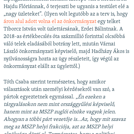
Hajdu Flóriánnak, ő terjeszti be ugyanis a testület elé a
„nagy üzleteket”. (Ilyen volt legutóbb az a terv is, hogy
áron alul adott volna el az önkormányzat
egy telket
Tiborcz István volt üzlettársának, Erdei Bálintnak. A
2018-as értékbecslés óta százmillió forinttal olcsóbbá
váló telek eladásából botrány lett, miután Várnai
László önkormányzati képviselő, majd Hadházy Ákos is
nyilvánosságra hozta az ügy részleteit, így végül az
önkormányzat elállt az ügylettől.)
Tóth Csaba szerint természetes, hogy amikor
választások után személyi kérdésekről van szó, a
pártok egyeztetnek egymással.
„Én ezeken a
tárgyalásokon nem mint országgyűlési képviselő,
hanem mint az MSZP zuglói elnöke vagyok jelen.
Ahogyan a többi párt vezetője is...Az, hogy mit szavaz
meg az MSZP helyi frakciója, azt az MSZP helyi