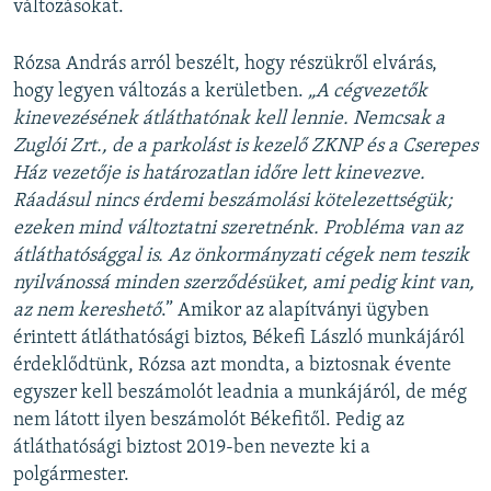
változásokat.
Rózsa András arról beszélt, hogy részükről elvárás,
hogy legyen változás a kerületben.
„A cégvezetők
kinevezésének átláthatónak kell lennie. Nemcsak a
Zuglói Zrt., de a parkolást is kezelő ZKNP és a Cserepes
Ház vezetője is határozatlan időre lett kinevezve.
Ráadásul nincs érdemi beszámolási kötelezettségük;
ezeken mind változtatni szeretnénk. Probléma van az
átláthatósággal is. Az önkormányzati cégek nem teszik
nyilvánossá minden szerződésüket, ami pedig kint van,
az nem kereshető
.” Amikor az alapítványi ügyben
érintett átláthatósági biztos, Békefi László munkájáról
érdeklődtünk, Rózsa azt mondta, a biztosnak évente
egyszer kell beszámolót leadnia a munkájáról, de még
nem látott ilyen beszámolót Békefitől. Pedig az
átláthatósági biztost 2019-ben nevezte ki a
polgármester.