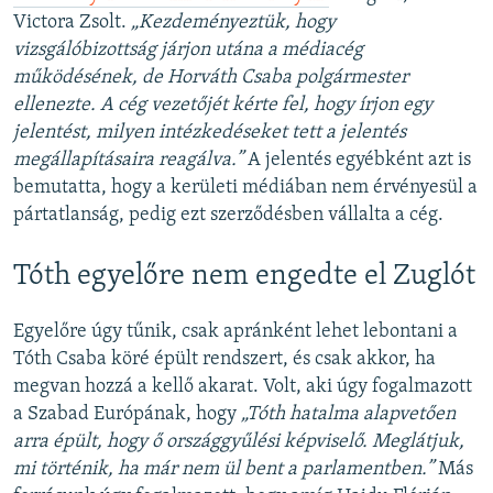
Victora Zsolt.
„Kezdeményeztük, hogy
vizsgálóbizottság járjon utána a médiacég
működésének, de Horváth Csaba polgármester
ellenezte. A cég vezetőjét kérte fel, hogy írjon egy
jelentést, milyen intézkedéseket tett a jelentés
megállapításaira reagálva.”
A jelentés egyébként azt is
bemutatta, hogy a kerületi médiában nem érvényesül a
pártatlanság, pedig ezt szerződésben vállalta a cég.
Tóth egyelőre nem engedte el Zuglót
Egyelőre úgy tűnik, csak apránként lehet lebontani a
Tóth Csaba köré épült rendszert, és csak akkor, ha
megvan hozzá a kellő akarat. Volt, aki úgy fogalmazott
a Szabad Európának, hogy
„Tóth hatalma alapvetően
arra épült, hogy ő országgyűlési képviselő. Meglátjuk,
mi történik, ha már nem ül bent a parlamentben.”
Más