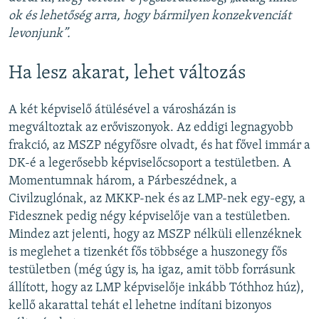
ok és lehetőség arra, hogy bármilyen konzekvenciát
levonjunk”.
Ha lesz akarat, lehet változás
A két képviselő átülésével a városházán is
megváltoztak az erőviszonyok. Az eddigi legnagyobb
frakció, az MSZP négyfősre olvadt, és hat fővel immár a
DK-é a legerősebb képviselőcsoport a testületben. A
Momentumnak három, a Párbeszédnek, a
Civilzuglónak, az MKKP-nek és az LMP-nek egy-egy, a
Fidesznek pedig négy képviselője van a testületben.
Mindez azt jelenti, hogy az MSZP nélküli ellenzéknek
is meglehet a tizenkét fős többsége a huszonegy fős
testületben (még úgy is, ha igaz, amit több forrásunk
állított, hogy az LMP képviselője inkább Tóthhoz húz),
kellő akarattal tehát el lehetne indítani bizonyos