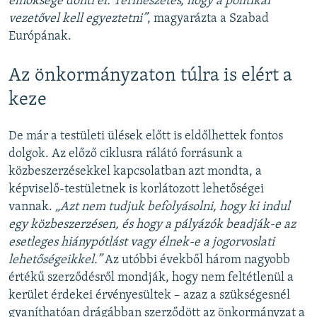
elnöksége dönti el. Természetes, hogy a politikai
vezetővel kell egyeztetni”
, magyarázta a Szabad
Európának.
Az önkormányzaton túlra is elért a
keze
De már a testületi ülések előtt is eldőlhettek fontos
dolgok. Az előző ciklusra rálátó forrásunk a
közbeszerzésekkel kapcsolatban azt mondta, a
képviselő-testületnek is korlátozott lehetőségei
vannak.
„Azt nem tudjuk befolyásolni, hogy ki indul
egy közbeszerzésen, és hogy a pályázók beadják-e az
esetleges hiánypótlást vagy élnek-e a jogorvoslati
lehetőségeikkel.”
Az utóbbi évekből három nagyobb
értékű szerződésről mondják, hogy nem feltétlenül a
kerület érdekei érvényesültek – azaz a szükségesnél
gyaníthatóan drágábban szerződött az önkormányzat a