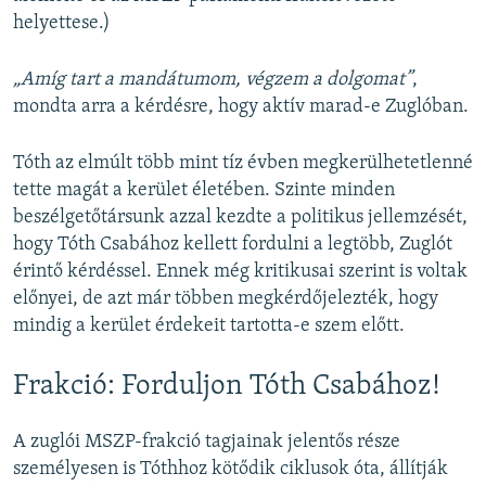
helyettese.)
„Amíg tart a mandátumom, végzem a dolgomat”
,
mondta arra a kérdésre, hogy aktív marad-e Zuglóban.
Tóth az elmúlt több mint tíz évben megkerülhetetlenné
tette magát a kerület életében. Szinte minden
beszélgetőtársunk azzal kezdte a politikus jellemzését,
hogy Tóth Csabához kellett fordulni a legtöbb, Zuglót
érintő kérdéssel. Ennek még kritikusai szerint is voltak
előnyei, de azt már többen megkérdőjelezték, hogy
mindig a kerület érdekeit tartotta-e szem előtt.
Frakció: Forduljon Tóth Csabához!
A zuglói MSZP-frakció tagjainak jelentős része
személyesen is Tóthhoz kötődik ciklusok óta, állítják