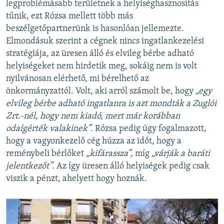
legproblémásabb területnek a helyiséghasznosítás
tűnik, ezt Rózsa mellett több más
beszélgetőpartnerünk is hasonlóan jellemezte.
Elmondásuk szerint a cégnek nincs ingatlankezelési
stratégiája, az üresen álló és elvileg bérbe adható
helyiségeket nem hirdetik meg, sokáig nem is volt
nyilvánosan elérhető, mi bérelhető az
önkormányzattól. Volt, aki arról számolt be, hogy
„egy
elvileg bérbe adható ingatlanra is azt mondták a Zuglói
Zrt.-nél, hogy nem kiadó, mert már korábban
odaígérték valakinek”.
Rózsa pedig úgy fogalmazott,
hogy a vagyonkezelő cég húzza az időt, hogy a
reménybeli bérlőket
„kifárassza”,
míg
„várják a baráti
jelentkezőt”.
Az így üresen álló helyiségek pedig csak
viszik a pénzt, ahelyett hogy hoznák.