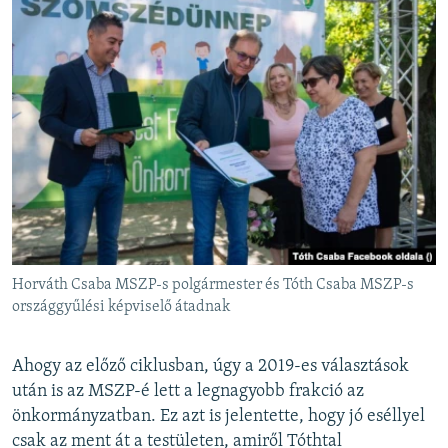
Horváth Csaba MSZP-s polgármester és Tóth Csaba MSZP-s
országgyűlési képviselő átadnak
Ahogy az előző ciklusban, úgy a 2019-es választások
után is az MSZP-é lett a legnagyobb frakció az
önkormányzatban. Ez azt is jelentette, hogy jó eséllyel
csak az ment át a testületen, amiről Tóthtal