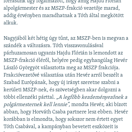
forrásunk úgy fogalmazott, hogy amíg Hajdu Flórián
alpolgármester és az MSZP-frakció vezetője marad,
addig érvényben maradhatnak a Tóth által megkötött
alkuk.
Nagyjából két hétig úgy tűnt, az MSZP-ben is megvan a
szándék a változásra. Tóth visszavonulásával
párhuzamosan ugyanis Hajdu Flórián is lemondott az
MSZP-frakció éléről, helyére pedig egyhangúlag Hevér
László Györgyöt választotta meg az MSZP frakciója.
Frakcióvezetővé választása után Hevér arról beszélt a
Szabad Európának, hogy új irányt szeretne szabni a
kerületi MSZP-nek, és szövetségben akar dolgozni a
többi ellenzéki párttal.
„A legfőbb kezdeményezőnek a
polgármesternek kell lennie”,
mondta Hevér, aki bízott
abban, hogy Horváth Csaba partnere lesz ebben. Hevér
korábban is elmondta, hogy sokszor nem értett egyet
Tóth Csabával, a kampányban bevetett eszközeit is