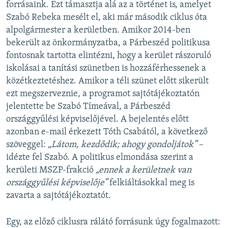
forrásaink. Ezt támasztja alá az a történet is, amelyet
Szabó Rebeka mesélt el, aki már második ciklus óta
alpolgármester a kerületben. Amikor 2014-ben
bekerült az önkormányzatba, a Párbeszéd politikusa
fontosnak tartotta elintézni, hogy a kerület rászoruló
iskolásai a tanítási szünetben is hozzáférhessenek a
közétkeztetéshez. Amikor a téli szünet előtt sikerült
ezt megszerveznie, a programot sajtótájékoztatón
jelentette be Szabó Tímeával, a Párbeszéd
országgyűlési képviselőjével. A bejelentés előtt
azonban e-mail érkezett Tóth Csabától, a következő
szöveggel:
„Látom, kezdődik; ahogy gondoljátok”
–
idézte fel Szabó. A politikus elmondása szerint a
kerületi MSZP-frakció
„ennek a kerületnek van
országgyűlési képviselője”
felkiáltásokkal meg is
zavarta a sajtótájékoztatót.
Egy, az előző ciklusra rálátó forrásunk úgy fogalmazott: