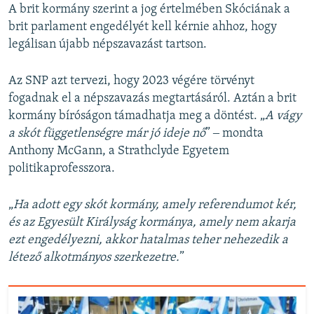
A brit kormány szerint a jog értelmében Skóciának a
brit parlament engedélyét kell kérnie ahhoz, hogy
legálisan újabb népszavazást tartson.
Az SNP azt tervezi, hogy 2023 végére törvényt
fogadnak el a népszavazás megtartásáról. Aztán a brit
kormány bíróságon támadhatja meg a döntést. „
A vágy
a skót függetlenségre már jó ideje nő
” ‒ mondta
Anthony McGann, a Strathclyde Egyetem
politikaprofesszora.
„​
Ha adott egy skót kormány, amely referendumot kér,
és az Egyesült Királyság kormánya, amely nem akarja
ezt engedélyezni, akkor hatalmas teher nehezedik a
létező alkotmányos szerkezetre.
”