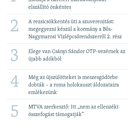
elszállító önkéntes
2
A rezsicsökkentés üti a szuverenitást:
megegyezni készül a kormány a Bős-
Nagymarosi Vízlépcsőrendszerről 2. rész
3
Elege van Csányi Sándor OTP-vezérnek az
újabb adókból
4
Még az újszülötteket is meszesgödörbe
dobták – a roma holokauszt áldozataira
emlékezünk
5
MTVA szerkesztő: Itt „nem az ellenzéki
összefogást támogatják”