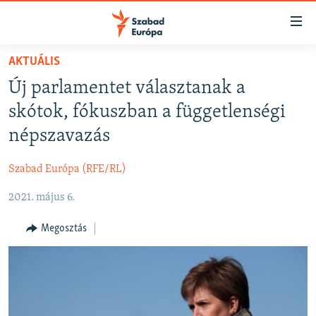
Akadálymentes
mód
Ugrás
AKTUÁLIS
a
NAPIRENDEN
Új parlamentet választanak a
fő
AKTUÁLIS
oldalra
skótok, fókuszban a függetlenségi
FELIRATKOZÁS
PODCASTOK
Ugrás
népszavazás
a
VIDEÓK
tartalomjegyzékre
Szabad Európa (RFE/RL)
Spotify
ELEMZŐ
Ugrás
a
2021. május 6.
NER15
Feliratkozás
keresésre
SZABADON
Megosztás
TÁRSADALOM
DEMOKRÁCIA
A PÉNZ NYOMÁBAN