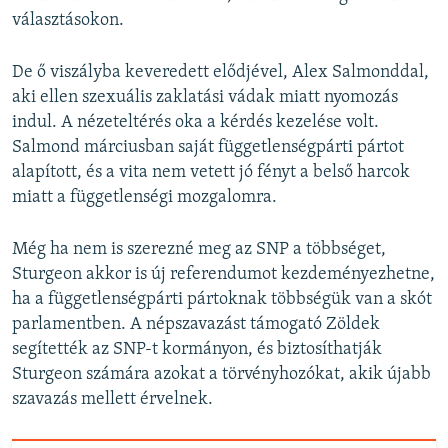
választásokon.
De ő viszályba keveredett elődjével, Alex Salmonddal,
aki ellen szexuális zaklatási vádak miatt nyomozás
indul. A nézeteltérés oka a kérdés kezelése volt.
Salmond márciusban saját függetlenségpárti pártot
alapított, és a vita nem vetett jó fényt a belső harcok
miatt a függetlenségi mozgalomra.
Még ha nem is szerezné meg az SNP a többséget,
Sturgeon akkor is új referendumot kezdeményezhetne,
ha a függetlenségpárti pártoknak többségük van a skót
parlamentben. A népszavazást támogató Zöldek
segítették az SNP-t kormányon, és biztosíthatják
Sturgeon számára azokat a törvényhozókat, akik újabb
szavazás mellett érvelnek.