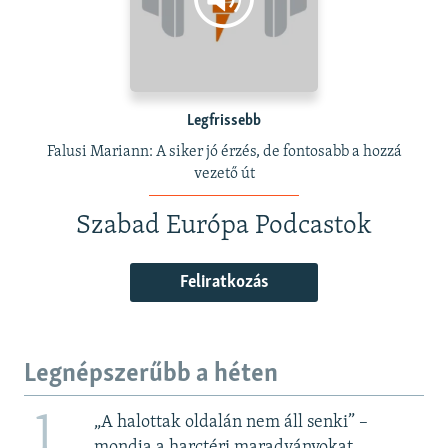
Legfrissebb
Falusi Mariann: A siker jó érzés, de fontosabb a hozzá
vezető út
Szabad Európa Podcastok
Feliratkozás
Legnépszerűbb a héten
1
„A halottak oldalán nem áll senki” –
mondja a harctéri maradványokat