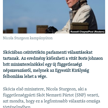
EURÓPAI UNIÓ
VILÁG
KLÍMAVÁLTOZÁS
A MÚLT TANULSÁGAI
Nicola Sturgeon kampányúton
KÖVESSEN MINKET!
Skóciában csütörtökön parlamenti választásokat
tartanak. Az eredmény kiélezheti a vitát Boris Johnson
brit miniszterelnökkel egy új függetlenségi
Valamennyi RFE/RL weboldal
népszavazásról, melynek az Egyesült Királyság
felbomlása lehet a vége.
Skócia első minisztere, Nicola Sturgeon, aki a
függetlenségpárti Skót Nemzeti Pártot (SNP) vezeti,
azt mondta, hogy ez a legfontosabb választás országa
történelmében.