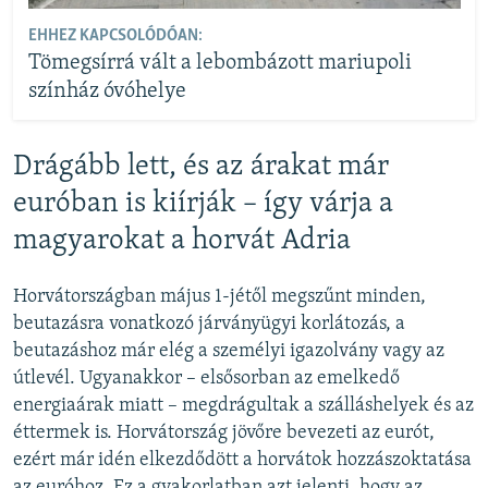
EHHEZ KAPCSOLÓDÓAN:
Tömegsírrá vált a lebombázott mariupoli
színház óvóhelye
Drágább lett, és az árakat már
euróban is kiírják – így várja a
magyarokat a horvát Adria
Horvátországban május 1-jétől megszűnt minden,
beutazásra vonatkozó járványügyi korlátozás, a
beutazáshoz már elég a személyi igazolvány vagy az
útlevél. Ugyanakkor – elsősorban az emelkedő
energiaárak miatt – megdrágultak a szálláshelyek és az
éttermek is. Horvátország jövőre bevezeti az eurót,
ezért már idén elkezdődött a horvátok hozzászoktatása
az euróhoz. Ez a gyakorlatban azt jelenti, hogy az