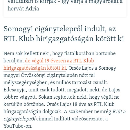
valutában is kiírják – így várja a magyarokat a
horvát Adria
Somogyi cigánytelepről indult, az
RTL Klub hírigazgatóságán kötött ki
Nem sok kellett neki, hogy fiatalkorában börtönbe
kerüljön,
de végül 19 évesen az RTL Klub
hírigazgatósáságán kötött ki
. Orsós Lajos a Somogy
megyei Ötvöskónyi cigánytelepén nőtt fel
mélyszegénységben, és milliós tartozást csinált.
Édesanyja, amit csak tudott, megadott neki, de Lajos
többre vágyott. Sokan segítettek neki, hogy végül ne
kerüljön börtönbe. Orsós Lajos 18 éve az RTL Klub
hírigazgatóságán dolgozik. A szakember nemrég
Kiút a
cigánytelepről
címmel indított videósorozatot a
YouTube-on.