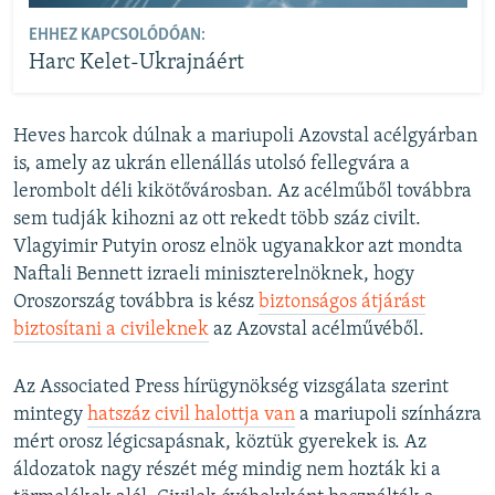
EHHEZ KAPCSOLÓDÓAN:
Harc Kelet-Ukrajnáért
Heves harcok dúlnak a mariupoli Azovstal acélgyárban
is, amely az ukrán ellenállás utolsó fellegvára a
lerombolt déli kikötővárosban. Az acélműből továbbra
sem tudják kihozni az ott rekedt több száz civilt.
Vlagyimir Putyin orosz elnök ugyanakkor azt mondta
Naftali Bennett izraeli miniszterelnöknek, hogy
Oroszország továbbra is kész
biztonságos átjárást
biztosítani a civileknek
az Azovstal acélművéből.
Az Associated Press hírügynökség vizsgálata szerint
mintegy
hatszáz civil halottja van
a mariupoli színházra
mért orosz légicsapásnak, köztük gyerekek is. Az
áldozatok nagy részét még mindig nem hozták ki a