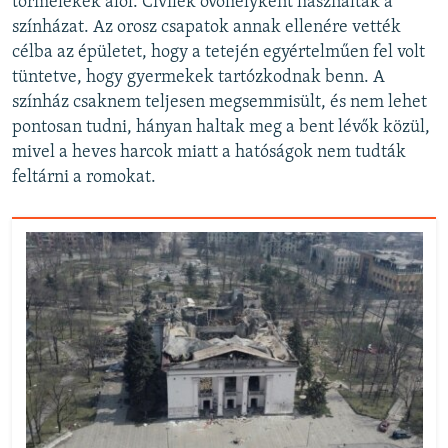
törmelékek alól. Civilek óvóhelyként használták a
színházat. Az orosz csapatok annak ellenére vették
célba az épületet, hogy a tetején egyértelműen fel volt
tüntetve, hogy gyermekek tartózkodnak benn. A
színház csaknem teljesen megsemmisült, és nem lehet
pontosan tudni, hányan haltak meg a bent lévők közül,
mivel a heves harcok miatt a hatóságok nem tudták
feltárni a romokat.