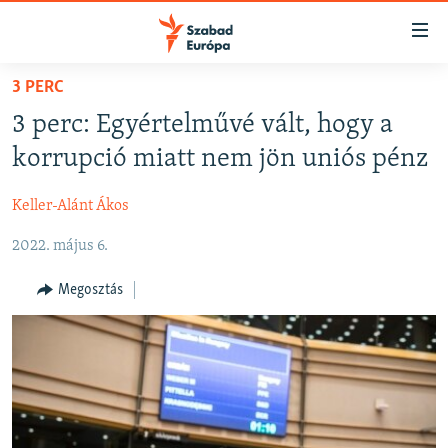
Akadálymentes
mód
Ugrás
3 PERC
a
NAPIRENDEN
3 perc: Egyértelművé vált, hogy a
fő
AKTUÁLIS
oldalra
korrupció miatt nem jön uniós pénz
PODCASTOK
Ugrás
a
Keller-Alánt Ákos
VIDEÓK
tartalomjegyzékre
2022. május 6.
ELEMZŐ
Ugrás
a
NER15
Megosztás
keresésre
SZABADON
TÁRSADALOM
DEMOKRÁCIA
A PÉNZ NYOMÁBAN