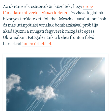
Az ukrán erők csütörtökön közölték, hogy
orosz
támadásokat vertek vissza keleten
, és visszafoglaltak
bizonyos területeket, jóllehet Moszkva vasútállomások
és más utánpótlási vonalak bombázásával próbálja
akadályozni a nyugati fegyverek mozgását egész
Ukrajnában. Fotógalériánk a keleti fronton folyó
harcokról
innen érhető el.