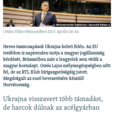
EURÓPAI UNIÓ
VILÁG
KLÍMAVÁLTOZÁS
A MÚLT TANULSÁGAI
Orbán Viktor Brüsszelben 2017. április 26-án
KÖVESSEN MINKET!
Heves összecsapások Ukrajna keleti felén. Az EU
továbbra is napirenden tartja a magyar jogállamiság
kérdését, Brüsszelben már a lengyelek sem védik a
magyar kormányt. Orsós Lajos mélyszegénységben nőtt
Valamennyi RFE/RL weboldal
fel, de az RTL Klub hírigazgatóságáig jutott.
Megdrágult az euró bevezetésére készülő
Horvátország.
Ukrajna visszavert több támadást,
de harcok dúlnak az acélgyárban