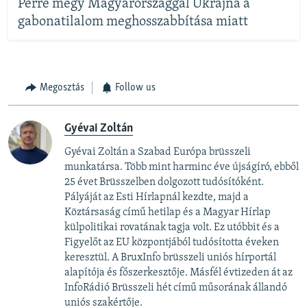
Perre megy Magyarországgal Ukrajna a
gabonatilalom meghosszabbítása miatt
Megosztás
Follow us
Gyévai Zoltán
Gyévai Zoltán a Szabad Európa brüsszeli
munkatársa. Több mint harminc éve újságíró, ebből
25 évet Brüsszelben dolgozott tudósítóként.
Pályáját az Esti Hírlapnál kezdte, majd a
Köztársaság című hetilap és a Magyar Hírlap
külpolitikai rovatának tagja volt. Ez utóbbit és a
Figyelőt az EU központjából tudósította éveken
keresztül. A BruxInfo brüsszeli uniós hírportál
alapítója és főszerkesztője. Másfél évtizeden át az
InfoRádió Brüsszeli hét című műsorának állandó
uniós szakértője.