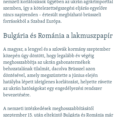
nemzeti korlátozások ügyében az ukrán agrárimporttal
szemben, így a kötelezettségszegési eljárás egyelőre
nincs napirenden – értesült megbízható brüsszeli
forrásokból a Szabad Európa.
Bulgária és Románia a lakmuszpapír
A magyar, a lengyel és a szlovák kormány szeptember
közepén úgy döntött, hogy legalább év végéig
meghosszabbítja az ukrán gabonatermékek
behozatalának tilalmát, dacolva Brüsszel azon
döntésével, amely megszüntette a június elején
hatályba lépett ideiglenes korlátozást, helyette rávette
az ukrán hatóságokat egy engedélyezési rendszer
bevezetésére.
A nemzeti intézkedések meghosszabbításától
szeptember 15. után eltekintő Bulgária és Románia már