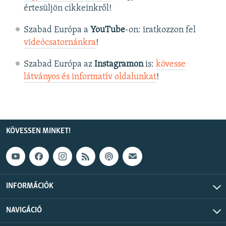
értesüljön cikkeinkről!
Szabad Európa a
YouTube
-on: iratkozzon fel
videócsatornánkra
!
Szabad Európa az
Instagramon
is:
kövesse
látványos és informatív oldalunkat
! ​
KÖVESSEN MINKET!
INFORMÁCIÓK
NAVIGÁCIÓ