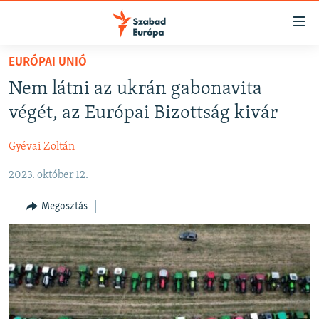
Akadálymentes
mód
Ugrás
EURÓPAI UNIÓ
a
NAPIRENDEN
Nem látni az ukrán gabonavita
fő
AKTUÁLIS
oldalra
végét, az Európai Bizottság kivár
FELIRATKOZÁS
PODCASTOK
Ugrás
a
Gyévai Zoltán
VIDEÓK
tartalomjegyzékre
Spotify
2023. október 12.
ELEMZŐ
Ugrás
a
NER15
Megosztás
Feliratkozás
keresésre
SZABADON
TÁRSADALOM
DEMOKRÁCIA
A PÉNZ NYOMÁBAN