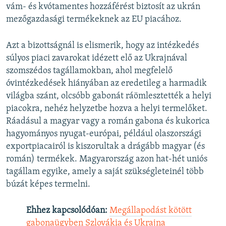
vám- és kvótamentes hozzáférést biztosít az ukrán
mezőgazdasági termékeknek az EU piacához.
Azt a bizottságnál is elismerik, hogy az intézkedés
súlyos piaci zavarokat idézett elő az Ukrajnával
szomszédos tagállamokban, ahol megfelelő
óvintézkedések hiányában az eredetileg a harmadik
világba szánt, olcsóbb gabonát ráömlesztették a helyi
piacokra, nehéz helyzetbe hozva a helyi termelőket.
Ráadásul a magyar vagy a román gabona és kukorica
hagyományos nyugat-európai, például olaszországi
exportpiacairól is kiszorultak a drágább magyar (és
román) termékek. Magyarország azon hat-hét uniós
tagállam egyike, amely a saját szükségleteinél több
búzát képes termelni.
Ehhez kapcsolódóan:
Megállapodást kötött
gabonaügyben Szlovákia és Ukrajna