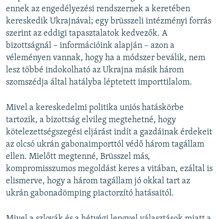
ennek az engedélyezési rendszernek a keretében
kereskedik Ukrajnával; egy brüsszeli intézményi forrás
szerint az eddigi tapasztalatok kedvezők. A
bizottságnál – információink alapján – azon a
véleményen vannak, hogy ha a módszer beválik, nem
lesz többé indokolható az Ukrajna másik három
szomszédja által hatályba léptetett importtilalom.
Mivel a kereskedelmi politika uniós hatáskörbe
tartozik, a bizottság elvileg megtehetné, hogy
kötelezettségszegési eljárást indít a gazdáinak érdekeit
az olcsó ukrán gabonaimporttól védő három tagállam
ellen. Mielőtt megtenné, Brüsszel más,
kompromisszumos megoldást keres a vitában, ezáltal is
elismerve, hogy a három tagállam jó okkal tart az
ukrán gabonadömping piactorzító hatásaitól.
Mivel a szlovák és a hétvégi lengyel választások miatt a