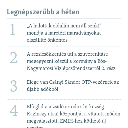
Legnépszerűbb a héten
1
„A halottak oldalán nem áll senki” –
mondja a harctéri maradványokat
elszállító önkéntes
2
A rezsicsökkentés üti a szuverenitást:
megegyezni készül a kormány a Bős-
Nagymarosi Vízlépcsőrendszerről 2. rész
3
Elege van Csányi Sándor OTP-vezérnek az
újabb adókból
4
Elfoglalta a zsidó ortodox hitközség
Kazinczy utcai központját a vitatott módon
megválasztott, EMIH-hez köthető új