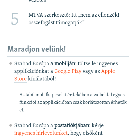
vezetés
5
MTVA szerkesztő: Itt „nem az ellenzéki
összefogást támogatják”
Maradjon velünk!
Szabad Európa
a mobilján
: töltse le ingyenes
applikációnkat a
Google Play
vagy az
Apple
Store
kínálatából!
A stabil mobilkapcsolat érdekében a weboldal egyes
funkciói az applikációban csak korlátozottan érhetők
el.
Szabad Európa a
postafiókjában
: kérje
ingyenes hírlevelünket
, hogy elsőként