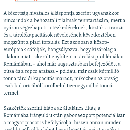
A bizottság hivatalos álláspontja szerint ugyanakkor
nincs indok a behozatali tilalmak fenntartására, mert a
nyáron végrehajtott intézkedéseknek, köztük a tranzit-
és a tárolókapacitások növelésének következtében
megszűnt a piaci torzulás. Ezt azonban a közép-
európaiak cáfolják, hangsúlyozva, hogy kizárólag a
tilalom miatt sikerült enyhíteni a tárolási problémákat.
Romániában – ahol már augusztusban befejeződött a
búza és a repce aratása – például már csak kétmillió
tonna tárolói kapacitás maradt, miközben az ország
csak kukoricából körülbelül tizenegymillió tonnát
termel.
Szakértők szerint hiába az általános tiltás, a
Romániába irányuló ukrán gabonaexport potenciálisan
a magyar piacot is befolyásolja, hiszen onnan minden