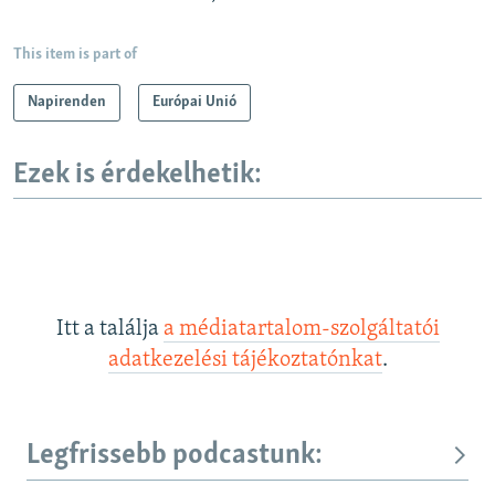
This item is part of
Napirenden
Európai Unió
Ezek is érdekelhetik:
Itt a találja
a médiatartalom-szolgáltatói
adatkezelési tájékoztatónkat
.
Legfrissebb podcastunk: