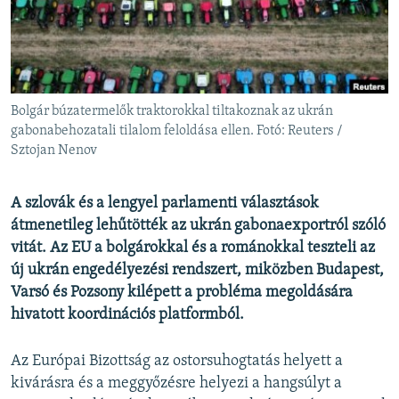
EURÓPAI UNIÓ
VILÁG
KLÍMAVÁLTOZÁS
A MÚLT TANULSÁGAI
Bolgár búzatermelők traktorokkal tiltakoznak az ukrán
gabonabehozatali tilalom feloldása ellen. Fotó: Reuters /
Sztojan Nenov
KÖVESSEN MINKET!
A szlovák és a lengyel parlamenti választások
átmenetileg lehűtötték az ukrán gabonaexportról szóló
Valamennyi RFE/RL weboldal
vitát. Az EU a bolgárokkal és a románokkal teszteli az
új ukrán engedélyezési rendszert, miközben Budapest,
Varsó és Pozsony kilépett a probléma megoldására
hivatott koordinációs platformból.
Az Európai Bizottság az ostorsuhogtatás helyett a
kivárásra és a meggyőzésre helyezi a hangsúlyt a