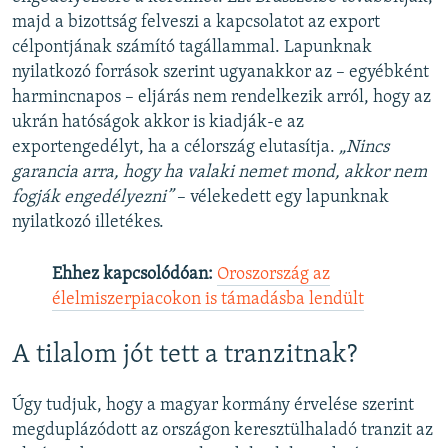
majd a bizottság felveszi a kapcsolatot az export
célpontjának számító tagállammal. Lapunknak
nyilatkozó források szerint ugyanakkor az – egyébként
harmincnapos – eljárás nem rendelkezik arról, hogy az
ukrán hatóságok akkor is kiadják-e az
exportengedélyt, ha a célország elutasítja.
„Nincs
garancia arra, hogy ha valaki nemet mond, akkor nem
fogják engedélyezni”
– vélekedett egy lapunknak
nyilatkozó illetékes.
Ehhez kapcsolódóan:
Oroszország az
élelmiszerpiacokon is támadásba lendült
A tilalom jót tett a tranzitnak?
Úgy tudjuk, hogy a magyar kormány érvelése szerint
megduplázódott az országon keresztülhaladó tranzit az