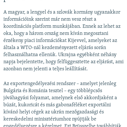
A magyar, a lengyel és a szlovák kormány ugyanakkor
információink szerint már nem vesz részt a
koordinációs platform munkájában. Ennek az lehet az
oka, hogy a három ország nem kíván megosztani
érzékeny piaci információkat Kijevvel, amelyeket az
általa a WTO-nál kezdeményezett eljárás során
felhasználhatna ellenük. Ukrajna egyébként néhány
napja bejelentette, hogy felfüggesztette az eljárást, ami
azonban nem jelenti a teljes leállítását.
Az exportengedélyezési rendszer – amelyet jelenleg
Bulgária és Románia tesztel – egy többlépcsős
jóváhagyási folyamat, amelynek első akkordjaként a
búzát, kukoricát és más gabonaféléket exportálni
kívánó helyi cégek az ukrán mezőgazdasági és
kereskedelmi minisztériumhoz nyújtják be
engedélyezésre a kérelmet. Ezt Brüsszelbe továbbítják,