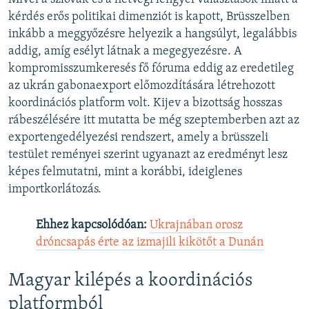
kérdés erős politikai dimenziót is kapott, Brüsszelben
inkább a meggyőzésre helyezik a hangsúlyt, legalábbis
addig, amíg esélyt látnak a megegyezésre. A
kompromisszumkeresés fő fóruma eddig az eredetileg
az ukrán gabonaexport előmozdítására létrehozott
koordinációs platform volt. Kijev a bizottság hosszas
rábeszélésére itt mutatta be még szeptemberben azt az
exportengedélyezési rendszert, amely a brüsszeli
testület reményei szerint ugyanazt az eredményt lesz
képes felmutatni, mint a korábbi, ideiglenes
importkorlátozás.
Ehhez kapcsolódóan:
Ukrajnában orosz
dróncsapás érte az izmajili kikötőt a Dunán
Magyar kilépés a koordinációs
platformból