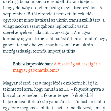
ukrán gabonaimportra elrendelt tilalom idején,
Lengyelország esetében pedig meghatszorozódott. A
szeptember 15-től elrendelt nemzeti intézkedés
egyébként nincs hatással az ukrán tranzitszállításra, a
világpiacokra szánt gabona leplombált vasúti
szerelvényeken halad át az országon. A magyar
kormány ugyanakkor saját hatáskörben a korábbi négy
gabonatermék helyett már huszonhárom ukrán
mezőgazdasági termék importját tiltja.
Ehhez kapcsolódóan:
A bizottság választ ígér a
magyar gabonatilalomra
Magyar részről ezt a megelőzés eszközének látják,
tekintettel arra, hogy miután az EU – folyosót nyitva a
korábban zömében a fekete-tengeri kikötőkből
hajókon szállított ukrán gabonának – júniusban újabb
egy évre meghosszabbította azt a rendelkezést, amely