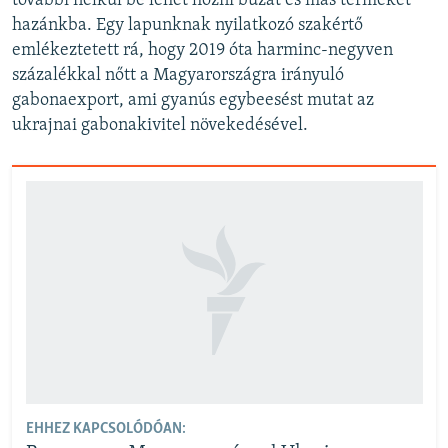
további nélkül be lehet hozni búzát és más terméket
hazánkba. Egy lapunknak nyilatkozó szakértő
emlékeztetett rá, hogy 2019 óta harminc-negyven
százalékkal nőtt a Magyarországra irányuló
gabonaexport, ami gyanús egybeesést mutat az
ukrajnai gabonakivitel növekedésével.
EHHEZ KAPCSOLÓDÓAN: