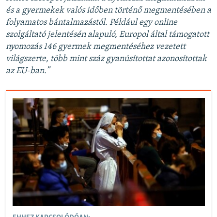
és a gyermekek val
ó
s időben t
ört
énő megment
és
ében a
folyamatos bántalmazást
ó
l. P
éldául egy online
szolgá
ltató jelent
és
én alapul
ó, Europol által támogatott
nyomozás 146 gyermek megment
és
éhez vezetett
világszerte,
több mint száz gyanúsítottat azonosítottak
az EU-ban.”