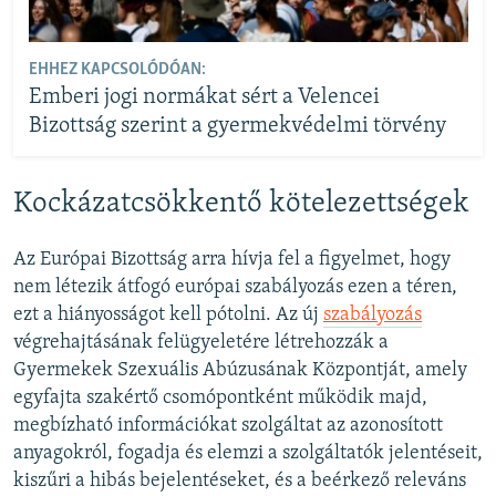
EHHEZ KAPCSOLÓDÓAN:
Emberi jogi normákat sért a Velencei
Bizottság szerint a gyermekvédelmi törvény
Kockázatcsökkentő kötelezettségek
Az Európai Bizottság arra hívja fel a figyelmet, hogy
nem létezik átfogó európai szabályozás ezen a téren,
ezt a hiányosságot kell pótolni. Az új
szabályozás
végrehajtásának felügyeletére létrehozzák a
Gyermekek Szexuális Abúzusának Központját, amely
egyfajta szakértő csomópontként működik majd,
megbízható információkat szolgáltat az azonosított
anyagokról, fogadja és elemzi a szolgáltatók jelentéseit,
kiszűri a hibás bejelentéseket, és a beérkező releváns