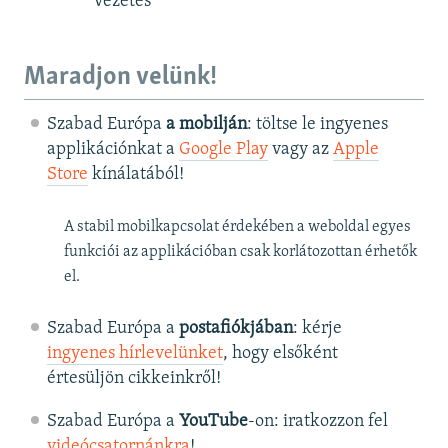
vezetés
Maradjon velünk!
Szabad Európa
a mobilján
: töltse le ingyenes
applikációnkat a
Google Play
vagy az
Apple
Store
kínálatából!
A stabil mobilkapcsolat érdekében a weboldal egyes
funkciói az applikációban csak korlátozottan érhetők
el.
Szabad Európa a
postafiókjában
: kérje
ingyenes hírlevelünket
, hogy elsőként
értesüljön cikkeinkről!
Szabad Európa a
YouTube
-on: iratkozzon fel
videócsatornánkra
!