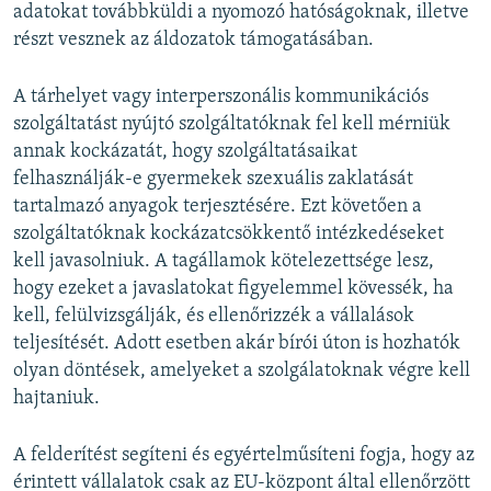
adatokat továbbküldi a nyomozó hatóságoknak, illetve
részt vesznek az áldozatok támogatásában.
A tárhelyet vagy interperszonális kommunikációs
szolgáltatást nyújtó szolgáltatóknak fel kell mérniük
annak kockázatát, hogy szolgáltatásaikat
felhasználják-e gyermekek szexuális zaklatását
tartalmazó anyagok terjesztésére. Ezt követően a
szolgáltatóknak kockázatcsökkentő intézkedéseket
kell javasolniuk. A tagállamok kötelezettsége lesz,
hogy ezeket a javaslatokat figyelemmel kövessék, ha
kell, felülvizsgálják, és ellenőrizzék a vállalások
teljesítését. Adott esetben akár bírói úton is hozhatók
olyan döntések, amelyeket a szolgálatoknak végre kell
hajtaniuk.
A felderítést segíteni és egyértelműsíteni fogja, hogy az
érintett vállalatok csak az EU-központ által ellenőrzött