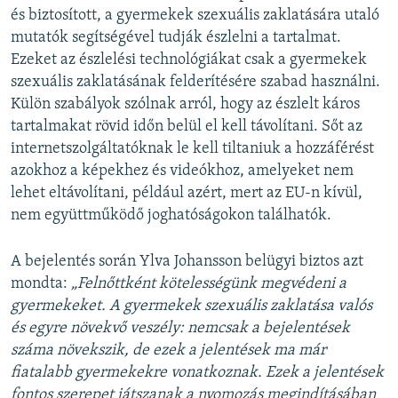
és biztosított, a gyermekek szexuális zaklatására utaló
mutatók segítségével tudják észlelni a tartalmat.
Ezeket az észlelési technológiákat csak a gyermekek
szexuális zaklatásának felderítésére szabad használni.
Külön szabályok szólnak arról, hogy az észlelt káros
tartalmakat rövid időn belül el kell távolítani. Sőt az
internetszolgáltatóknak le kell tiltaniuk a hozzáférést
azokhoz a képekhez és videókhoz, amelyeket nem
lehet eltávolítani, például azért, mert az EU-n kívül,
nem együttműködő joghatóságokon találhatók.
A bejelentés során Ylva Johansson belügyi biztos azt
mondta:
„Felnőttk
ént k
öteless
égünk megv
édeni a
gyermekeket. A gyermekek szexuális zaklatása val
ós
és egyre n
övekvő vesz
ély: nemcsak a bejelent
ések
szá
ma n
övekszik, de ezek a jelent
ések ma már
fiatalabb gyermekekre vonatkoznak. Ezek a jelent
ések
fontos szerepet játszanak a nyomozás megindításában