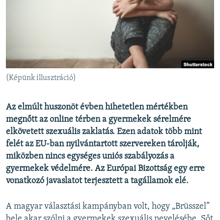
EURÓPAI UNIÓ
VILÁG
KLÍMAVÁLTOZÁS
A MÚLT TANULSÁGAI
(Képünk illusztráció)
KÖVESSEN MINKET!
Az elmúlt huszonöt évben hihetetlen mértékben
megnőtt az online térben a gyermekek sérelmére
elkövetett szexuális zaklatás. Ezen adatok több mint
Valamennyi RFE/RL weboldal
felét az EU-ban nyilvántartott szervereken tárolják,
miközben nincs egységes uniós szabályozás a
gyermekek védelmére. Az Európai Bizottság egy erre
vonatkozó javaslatot terjesztett a tagállamok elé.
A magyar választási kampányban volt, hogy „Brüsszel”
bele akar szólni a gyermekek szexuális nevelésébe. Sőt