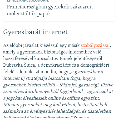
EHHEZ KAPCSOLÓDÓAN:
Franciaországban gyerekek százezreit
molesztálták papok
Gyerekbarát internet
Az előbbi javaslat kiegészül egy másik
szabályozással
,
amely a gyermekek biztonságos internethez való
hozzáférésével kapcsolatos. Ennek jelentőségéről
Dubravka Šuica, a demokráciáért és a demográfiáért
felelős alelnök azt mondta, hogy
„a gyermekbará
t
internet új strat
égiája biztosítani fogja, hogy a
gyermekek kiv
é
tel n
élkül – f
öldrajzi, gazdasági, illetve
szem
élyes k
örülm
ényeiktől függetlenül – ugyanazokat
a jogokat
élvezhess
é
k online
és offline egyaránt.
Minden gyermeket meg kell v
édeni, biztosítani kell
számukra az
érv
ényesül
és lehetős
ég
ét,
és tiszteletben