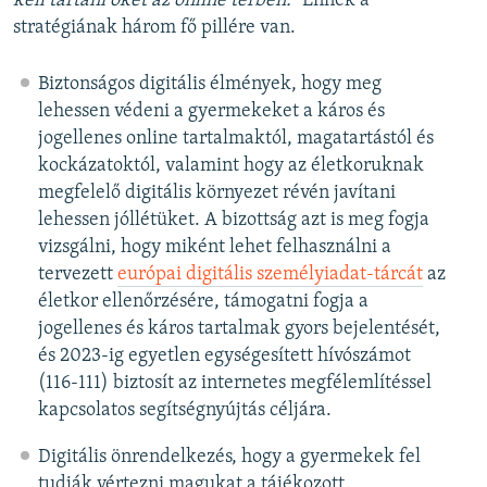
kell tartani őket az online t
é
rben.”
Ennek a
stratégiának három fő pillére van.
Biztonságos digitális élmények, hogy meg
lehessen védeni a gyermekeket a káros és
jogellenes online tartalmaktól, magatartástól és
kockázatoktól, valamint hogy az életkoruknak
megfelelő digitális környezet révén javítani
lehessen jóllétüket. A bizottság azt is meg fogja
vizsgálni, hogy miként lehet felhasználni a
tervezett
európai digitális személyiadat-tárcát
az
életkor ellenőrzésére, támogatni fogja a
jogellenes és káros tartalmak gyors bejelentését,
és 2023-ig egyetlen egységesített hívószámot
(116-111) biztosít az internetes megfélemlítéssel
kapcsolatos segítségnyújtás céljára.
Digitális önrendelkezés, hogy a gyermekek fel
tudják vértezni magukat a tájékozott