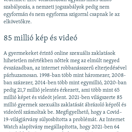
szabályozás, a nemzeti jogszabályok pedig nem
egyformán és nem egyforma szigorral csapnak le az
elkövetőkre.
85 millió kép és videó
A gyermekeket érintő online szexuális zaklatások
hihetetlen mértékben nőttek meg az elmúlt negyed
évszázadban, az internet robbanásszerű elterjedésével
párhuzamosan. 1998-ban több mint háromezer, 2008-
ban százezer, 2014-ben több mint egymillió, 2020-ban
pedig 21,7 millió jelentés érkezett, ami több mint 65
millió képet és videót jelent. 2021-ben világszerte 85
millió gyermek szexuális zaklatását ábrázoló képről és
videóról számoltak be. Megfigyelhető, hogy a Covid–
19-világjárvány súlyosbította a problémát. Az Internet
Watch alapítvány megállapította, hogy 2021-ben 64