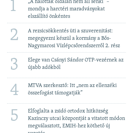
1
„A halottak oldalán nem áll senki” –
mondja a harctéri maradványokat
elszállító önkéntes
2
A rezsicsökkentés üti a szuverenitást:
megegyezni készül a kormány a Bős-
Nagymarosi Vízlépcsőrendszerről 2. rész
3
Elege van Csányi Sándor OTP-vezérnek az
újabb adókból
4
MTVA szerkesztő: Itt „nem az ellenzéki
összefogást támogatják”
5
Elfoglalta a zsidó ortodox hitközség
Kazinczy utcai központját a vitatott módon
megválasztott, EMIH-hez köthető új