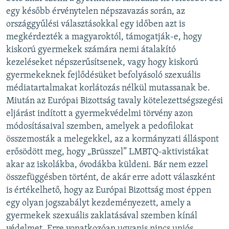
egy később érvénytelen népszavazás során, az
országgyűlési választásokkal egy időben azt is
megkérdezték a magyaroktól, támogatják-e, hogy
kiskorú gyermekek számára nemi átalakító
kezeléseket népszerűsítsenek, vagy hogy kiskorú
gyermekeknek fejlődésüket befolyásoló szexuális
médiatartalmakat korlátozás nélkül mutassanak be.
Miután az Európai Bizottság tavaly kötelezettségszegési
eljárást indított a gyermekvédelmi törvény azon
módosításaival szemben, amelyek a pedofilokat
összemosták a melegekkel, az a kormányzati álláspont
erősödött meg, hogy „Brüsszel” LMBTQ-aktivistákat
akar az iskolákba, óvodákba küldeni. Bár nem ezzel
összefüggésben történt, de akár erre adott válaszként
is értékelhető, hogy az Európai Bizottság most éppen
egy olyan jogszabályt kezdeményezett, amely a
gyermekek szexuális zaklatásával szemben kínál
védelmet. Erre vonatkozóan ugyanis nincs uniós