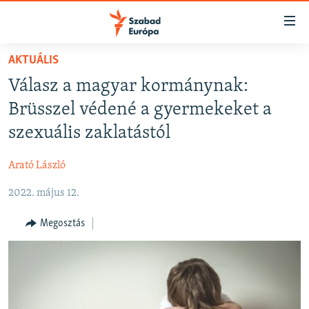
Akadálymentes
mód
Ugrás
AKTUÁLIS
a
NAPIRENDEN
Válasz a magyar kormánynak:
fő
AKTUÁLIS
oldalra
Brüsszel védené a gyermekeket a
FELIRATKOZÁS
PODCASTOK
Ugrás
szexuális zaklatástól
a
VIDEÓK
tartalomjegyzékre
Arató László
Spotify
ELEMZŐ
Ugrás
a
2022. május 12.
NER15
Feliratkozás
keresésre
SZABADON
Megosztás
TÁRSADALOM
DEMOKRÁCIA
A PÉNZ NYOMÁBAN