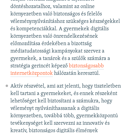
döntéshozatalhoz, valamint az online
környezetben való biztonságos és felelős
véleménynyilvánításhoz szükséges készségekkel
és kompetenciákkal. A gyermekek digitális
környezetben való önrendelkezésének
előmozdítása érdekében a bizottság
médiatudatossági kampányokat szervez a
gyermekek, a tanárok és a szülők számára a
stratégia gerincét képező
biztonságosabb
internetközpontok
hálózatán keresztül.
Aktív részvétel, ami azt jelenti, hogy tiszteletben
kell tartani a gyermekeket, és ennek részeként
lehetőséget kell biztosítani a számukra, hogy
véleményt nyilváníthassanak a digitális
környezetben, továbbá több, gyermekközpontú
tevékenységet kell szervezni az innovatív és
kreatív, biztonságos digitális élmények