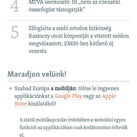
4
MTVA szerkesztő: Itt „nem az ellenzéki
összefogást támogatják”
5
Elfoglalta a zsidó ortodox hitközség
Kazinczy utcai központját a vitatott módon
megválasztott, EMIH-hez köthető új
vezetés
Maradjon velünk!
Szabad Európa
a mobilján
: töltse le ingyenes
applikációnkat a
Google Play
vagy az
Apple
Store
kínálatából!
A stabil mobilkapcsolat érdekében a weboldal egyes
funkciói az applikációban csak korlátozottan érhetők
el.