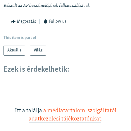
Készült az AP beszámolójának felhasználásával.
360p
Auto
240p
360p
480p
480p
Megosztás
Follow us
720p
720p
1080p
1080p
This item is part of
Aktuális
Világ
Ezek is érdekelhetik:
Itt a találja
a médiatartalom-szolgáltatói
adatkezelési tájékoztatónkat
.