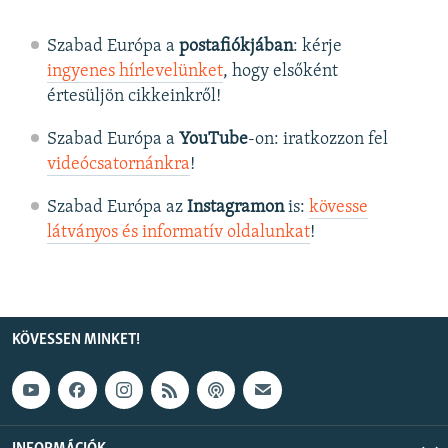
Szabad Európa a
postafiókjában
: kérje
ingyenes hírlevelünket
, hogy elsőként
értesüljön cikkeinkről!
Szabad Európa a
YouTube
-on: iratkozzon fel
videócsatornánkra
!
Szabad Európa az
Instagramon
is:
kövesse
látványos és informatív oldalunkat
! ​
KÖVESSEN MINKET!