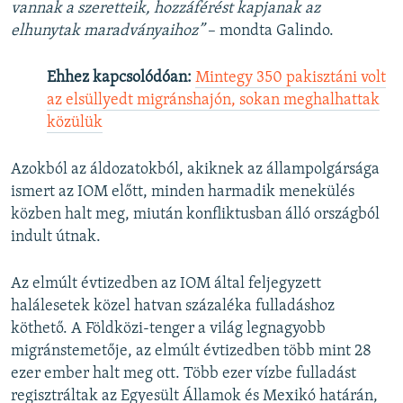
vannak a szeretteik, hozzáférést kapjanak az
elhunytak maradványaihoz”
– mondta Galindo.
Ehhez kapcsolódóan:
Mintegy 350 pakisztáni volt
az elsüllyedt migránshajón, sokan meghalhattak
közülük
Azokból az áldozatokból, akiknek az állampolgársága
ismert az IOM előtt, minden harmadik menekülés
közben halt meg, miután konfliktusban álló országból
indult útnak.
Az elmúlt évtizedben az IOM által feljegyzett
halálesetek közel hatvan százaléka fulladáshoz
köthető. A Földközi-tenger a világ legnagyobb
migránstemetője, az elmúlt évtizedben több mint 28
ezer ember halt meg ott. Több ezer vízbe fulladást
regisztráltak az Egyesült Államok és Mexikó határán,