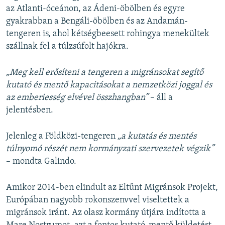
az Atlanti-óceánon, az Ádeni-öbölben és egyre
gyakrabban a Bengáli-öbölben és az Andamán-
tengeren is, ahol kétségbeesett rohingya menekültek
szállnak fel a túlzsúfolt hajókra.
„Meg kell erősíteni a tengeren a migránsokat segítő
kutató és mentő kapacitásokat a nemzetközi joggal és
az emberiesség elvével összhangban”
– áll a
jelentésben.
Jelenleg a Földközi-tengeren
„a kutatás és mentés
túlnyomó részét nem kormányzati szervezetek végzik”
– mondta Galindo.
Amikor 2014-ben elindult az Eltűnt Migránsok Projekt,
Európában nagyobb rokonszenvvel viseltettek a
migránsok iránt. Az olasz kormány útjára indította a