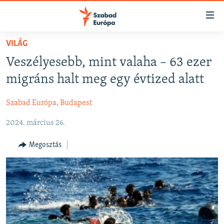
Akadálymentes
mód
Ugrás
VILÁG
a
NAPIRENDEN
Veszélyesebb, mint valaha – 63 ezer
fő
AKTUÁLIS
oldalra
migráns halt meg egy évtized alatt
FELIRATKOZÁS
PODCASTOK
Ugrás
a
Szabad Európa, Budapest
VIDEÓK
tartalomjegyzékre
Spotify
2024. március 26.
ELEMZŐ
Ugrás
a
NER15
Megosztás
Feliratkozás
keresésre
SZABADON
TÁRSADALOM
DEMOKRÁCIA
A PÉNZ NYOMÁBAN