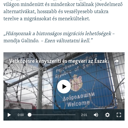
világon mindenütt és mindenkor találnak jövedelmező
alternatívákat, hosszabb és veszélyesebb utakra
terelve a migránsokat és menekülteket.
„Hiányoznak a biztonságos migrációs lehetőségek
–
mondja Galindo.
– Ezen változtatni kell.”
Vetkőzésre kényszeríti és megveri az Észak-Macedónia felől érkező migránsokat a szerb rendőrség
Írta:
Szabad Európa
Jelenleg nincs elérhető tartalom
Auto
0:00
2:01
240p