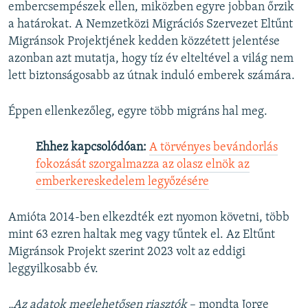
embercsempészek ellen, miközben egyre jobban őrzik
a határokat. A Nemzetközi Migrációs Szervezet Eltűnt
Migránsok Projektjének kedden közzétett jelentése
azonban azt mutatja, hogy tíz év elteltével a világ nem
lett biztonságosabb az útnak induló emberek számára.
Éppen ellenkezőleg, egyre több migráns hal meg.
Ehhez kapcsolódóan:
A törvényes bevándorlás
fokozását szorgalmazza az olasz elnök az
emberkereskedelem legyőzésére
Amióta 2014-ben elkezdték ezt nyomon követni, több
mint 63 ezren haltak meg vagy tűntek el. Az Eltűnt
Migránsok Projekt szerint 2023 volt az eddigi
leggyilkosabb év.
„Az adatok meglehetősen riasztók
– mondta Jorge