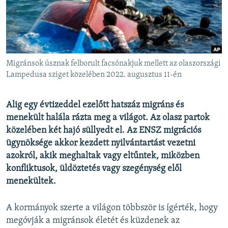
EURÓPAI UNIÓ
VILÁG
KLÍMAVÁLTOZÁS
A MÚLT TANULSÁGAI
Migránsok úsznak felborult facsónakjuk mellett az olaszországi
Lampedusa sziget közelében 2022. augusztus 11-én
KÖVESSEN MINKET!
Alig egy évtizeddel ezelőtt hatszáz migráns és
menekült halála rázta meg a világot. Az olasz partok
közelében két hajó süllyedt el. Az ENSZ migrációs
Valamennyi RFE/RL weboldal
ügynöksége akkor kezdett nyilvántartást vezetni
azokról, akik meghaltak vagy eltűntek, miközben
konfliktusok, üldöztetés vagy szegénység elől
menekültek.
A kormányok szerte a világon többször is ígérték, hogy
megóvják a migránsok életét és küzdenek az