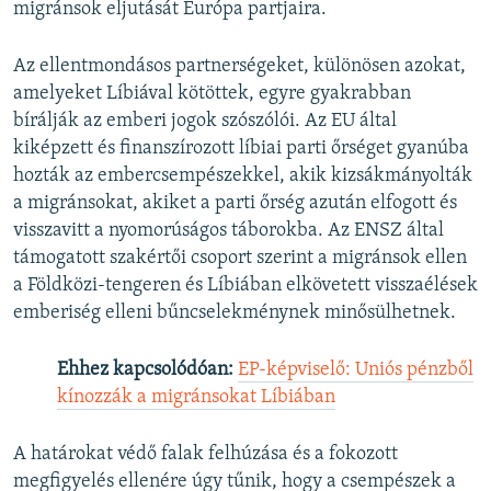
migránsok eljutását Európa partjaira.
Az ellentmondásos partnerségeket, különösen azokat,
amelyeket Líbiával kötöttek, egyre gyakrabban
bírálják az emberi jogok szószólói. Az EU által
kiképzett és finanszírozott líbiai parti őrséget gyanúba
hozták az embercsempészekkel, akik kizsákmányolták
a migránsokat, akiket a parti őrség azután elfogott és
visszavitt a nyomorúságos táborokba. Az ENSZ által
támogatott szakértői csoport szerint a migránsok ellen
a Földközi-tengeren és Líbiában elkövetett visszaélések
emberiség elleni bűncselekménynek minősülhetnek.
Ehhez kapcsolódóan:
EP-képviselő: Uniós pénzből
kínozzák a migránsokat Líbiában
A határokat védő falak felhúzása és a fokozott
megfigyelés ellenére úgy tűnik, hogy a csempészek a