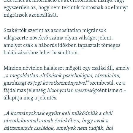
oka lehet az információ és az erőforrások hiánya vagy
egyszerűen az, hogy nem tekintik fontosnak az elhunyt
migránsok azonosítását.
Szakértők szerint az azonosítatlan migránsok
világszerte növekvő száma olyan válságot jelent,
amelyet csak a háborús időkben tapasztalt tömeges
halálozásokhoz lehet hasonlítani.
Minden névtelen haláleset mögött egy család áll, amely
„a megoldatlan eltűnések pszichológiai, társadalmi,
gazdasági és jogi következményeivel”
szembesül, ez a
fájdalmas jelenség
bizonytalan veszteség
ként ismert –
állapítja meg a jelentés.
„A kormányoknak együtt kell működniük a civil
társadalommal annak érdekében, hogy azok a
hátramaradt családok, amelyek nem tudják, hol