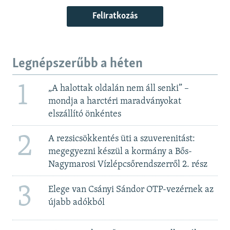
Feliratkozás
Legnépszerűbb a héten
1
„A halottak oldalán nem áll senki” –
mondja a harctéri maradványokat
elszállító önkéntes
2
A rezsicsökkentés üti a szuverenitást:
megegyezni készül a kormány a Bős-
Nagymarosi Vízlépcsőrendszerről 2. rész
3
Elege van Csányi Sándor OTP-vezérnek az
újabb adókból