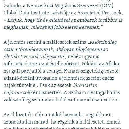
Galindo, a Nemzetközi Migrációs Szervezet (IOM)
Global Data Institute szóvivője az Associated Pressnek.
– Látjuk, hogy tíz év elteltével az emberek továbbra is
meghalnak, miközben jobb életet keresnek.”
A jelentés szerint a halálesetek száma
„valószínűleg
csak a töredéke annak, ahányan ténylegesen az
életüket vesztik világszerte”,
nehéz ugyanis
információt szerezni és ellenőrizni. Például az Afrika
nyugati partjaitól a spanyol Kanári-szigetekig vezető
atlanti-óceáni útvonalon a jelentések szerint egész
hajók tűntek el. Ezek az esetek
láthatatlan
hajóroncsok
ként ismertek. A Szahara sivatagjában is
valószínűleg számtalan haláleset marad észrevétlen.
Az áldozatok több mint kétharmada még akkor is
azonosítatlan marad, ha rögzítik a halálesetet. Ennek