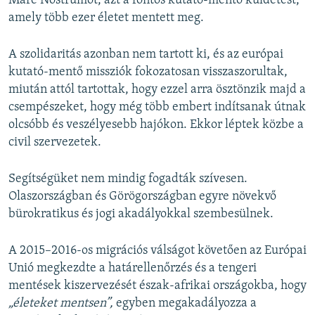
Mare Nostrumot, azt a fontos kutató-mentő küldetést,
amely több ezer életet mentett meg.
A szolidaritás azonban nem tartott ki, és az európai
kutató-mentő missziók fokozatosan visszaszorultak,
miután attól tartottak, hogy ezzel arra ösztönzik majd a
csempészeket, hogy még több embert indítsanak útnak
olcsóbb és veszélyesebb hajókon. Ekkor léptek közbe a
civil szervezetek.
Segítségüket nem mindig fogadták szívesen.
Olaszországban és Görögországban egyre növekvő
bürokratikus és jogi akadályokkal szembesülnek.
A 2015–2016-os migrációs válságot követően az Európai
Unió megkezdte a határellenőrzés és a tengeri
mentések kiszervezését észak-afrikai országokba, hogy
„életeket mentsen”,
egyben megakadályozza a