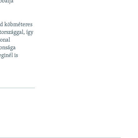
óbálja
árd köbméteres
országgal, így
vonal
tonsága
ginél is