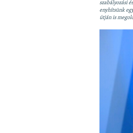
szabályozási é
enyhítsünk eg
útján is megol