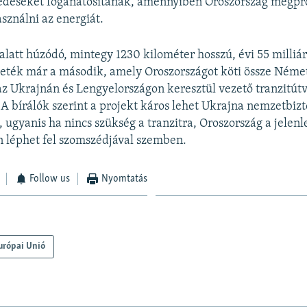
edéseket foganatosítanak, amennyiben Oroszország megpr
sználni az energiát.
 alatt húzódó, mintegy 1230 kilométer hosszú, évi 55 milli
eték már a második, amely Oroszországot köti össze Német
 az Ukrajnán és Lengyelországon keresztül vezető tranzitút
A bírálók szerint a projekt káros lehet Ukrajna nemzetbiz
 ugyanis ha nincs szükség a tranzitra, Oroszország a jelenle
 léphet fel szomszédjával szemben.
Follow us
Nyomtatás
urópai Unió