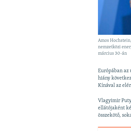
Amos Hochstein,
nemzetközi ener
március 30-án
Európában az u
hiány következ
Kínával az elér
Vlagyimir Puty
ellátójaként k
összekötő, sok