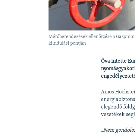
Mérőberendezések ellenőrzése a Gazprom ál
kiindulási pontján
Óva intette Eu
nyomásgyakorlá
engedélyezteté
Amos Hochstei
energiabizton
elegendő földg
vezetékek segí
„Nem gondolom