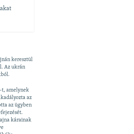
rakat
jnán keresztül
l. Az ukrán
kból.
2-t, amelynek
akadályozta az
otta az ügyben
fejezését.
rajna kárainak
ve