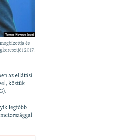
megbízottja és
keresztjét 2017.
n az ellátási
vel, köztük
G).
gyik legfőbb
Németországgal