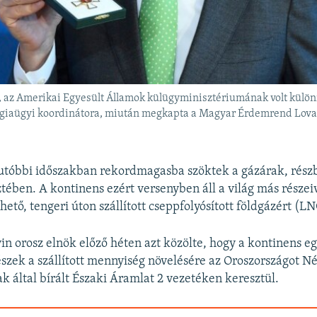
 az Amerikai Egyesült Államok külügyminisztériumának volt külön
giaügyi koordinátora, miután megkapta a Magyar Érdemrend Lovag
tóbbi időszakban rekordmagasba szöktek a gázárak, részbe
tében. A kontinens ezért versenyben áll a világ más részei
hető, tengeri úton szállított cseppfolyósított földgázért (LN
in orosz elnök előző héten azt közölte, hogy a kontinens e
észek a szállított mennyiség növelésére az Oroszországot 
ak által bírált Északi Áramlat 2 vezetéken keresztül.