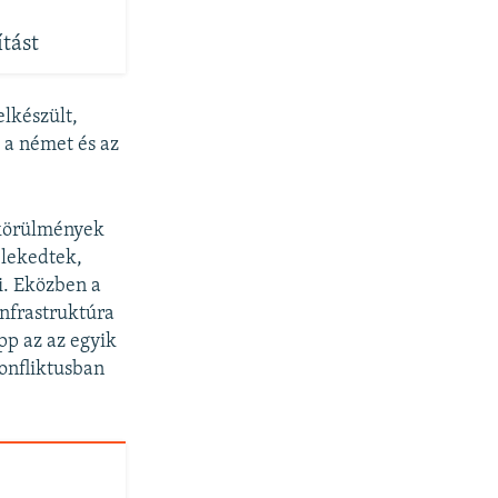
ítást
lkészült,
 a német és az
 körülmények
élekedtek,
ni. Eközben a
infrastruktúra
pp az az egyik
konfliktusban