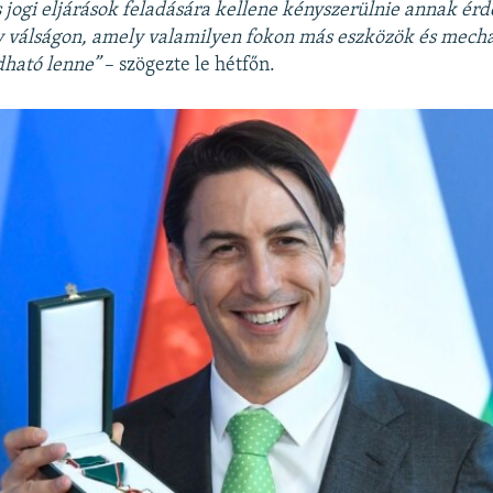
s jogi eljárások feladására kellene kényszerülnie annak ér
y válságon, amely valamilyen fokon más eszközök és mec
dható lenne”
– szögezte le hétfőn.