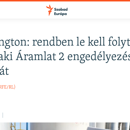
gton: rendben le kell foly
FELIRATKOZÁS
aki Áramlat 2 engedélyezé
át
Apple Podcasts
(RFE/RL)
Spotify
Feliratkozás