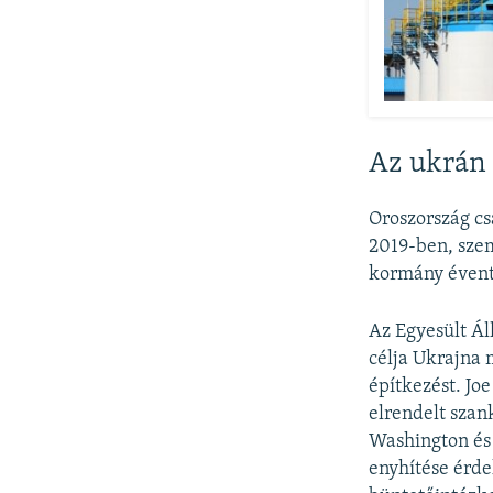
Az ukrán 
Oroszország cs
2019-ben, szem
kormány évente
Az Egyesült Ál
célja Ukrajna 
építkezést. Jo
elrendelt szan
Washington és 
enyhítése érde