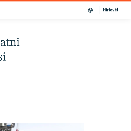
Hírlevél
tatni
si