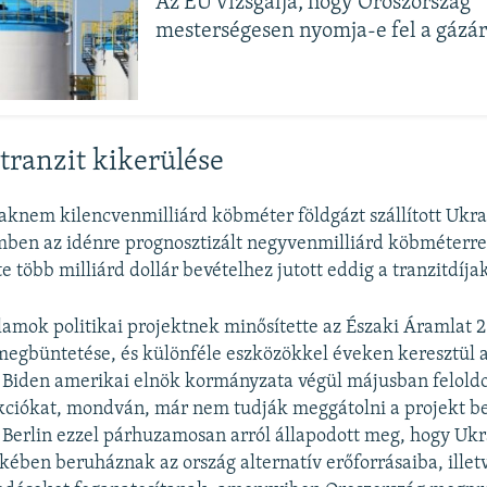
Az EU vizsgálja, hogy Oroszország
mesterségesen nyomja-e fel a gázá
tranzit kikerülése
aknem kilencvenmilliárd köbméter földgázt szállított Ukra
ben az idénre prognosztizált negyvenmilliárd köbméterre
 több milliárd dollár bevételhez jutott eddig a tranzitdíja
lamok politikai projektnek minősítette az Északi Áramlat 
megbüntetése, és különféle eszközökkel éveken keresztül 
e Biden amerikai elnök kormányzata végül májusban felold
kciókat, mondván, már nem tudják meggátolni a projekt be
Berlin ezzel párhuzamosan arról állapodott meg, hogy Uk
kében beruháznak az ország alternatív erőforrásaiba, illet