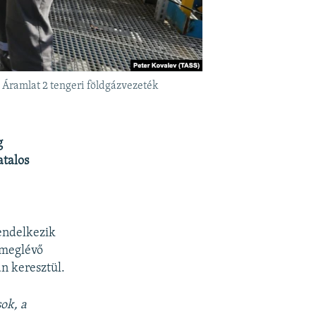
Áramlat 2 tengeri földgázvezeték
g
atalos
endelkezik
 meglévő
n keresztül.
ok, a