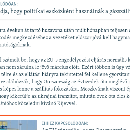
OLÓDÓAN:
dja, hogy politikai eszközként használnák a gázszáll
úra éveken át tartó huzavona után múlt hónapban teljesen e
dés megkezdéséhez a vezetéket először jóvá kell hagynia
 hatóságoknak.
l számolt be, hogy az EU-s engedélyezési eljárás normális
an nem zárulna le jövő március előtt. Ezért többen is úgy v
télre és az ellátási hiányra tekintettel fel kellene gyorsíta
re aláhúzzák, hogy Oroszország az évtizedek óta meglévő 
is képes lenne a szállítás fokozására. Moszkvának viszont é
 hogy kikerülje az ukrajnai tranzitot, miután évek óta éles 
 Unióhoz közeledni kívánó Kijevvel.
EHHEZ KAPCSOLÓDÓAN: