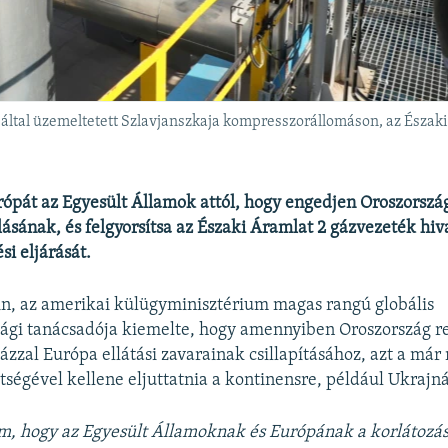
tal üzemeltetett Szlavjanszkaja kompresszorállomáson, az Északi 
rópát az Egyesült Államok attól, hogy engedjen Oroszorszá
sának, és felgyorsítsa az Északi Áramlat 2 gázvezeték hiv
si eljárását.
n, az amerikai külügyminisztérium magas rangú globális
sági tanácsadója kiemelte, hogy amennyiben Oroszország r
ázzal Európa ellátási zavarainak csillapításához, azt a már
tségével kellene eljuttatnia a kontinensre, például Ukrajná
, hogy az Egyesült Államoknak és Európának a korlátozás