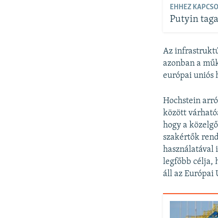
EHHEZ KAPCS
Putyin taga
Az infrastrukt
azonban a műkö
európai uniós
Hochstein arró
között várható
hogy a közelgő 
szakértők rend
használatával 
legfőbb célja,
áll az Európai