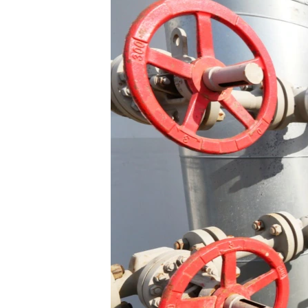
EURÓPAI UNIÓ
VILÁG
KLÍMAVÁLTOZÁS
A MÚLT TANULSÁGAI