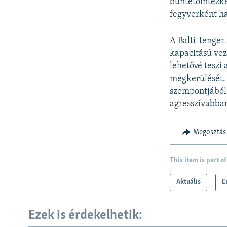
büntetőintézk
fegyverként ha
A Balti-tenger
kapacitású vez
lehetővé teszi
megkerülését. 
szempontjából,
agresszívabban
Megosztás
This item is part of
Aktuális
E
Ezek is érdekelhetik: