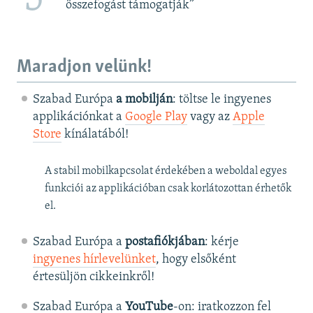
összefogást támogatják”
Maradjon velünk!
Szabad Európa
a mobilján
: töltse le ingyenes
applikációnkat a
Google Play
vagy az
Apple
Store
kínálatából!
A stabil mobilkapcsolat érdekében a weboldal egyes
funkciói az applikációban csak korlátozottan érhetők
el.
Szabad Európa a
postafiókjában
: kérje
ingyenes hírlevelünket
, hogy elsőként
értesüljön cikkeinkről!
Szabad Európa a
YouTube
-on: iratkozzon fel