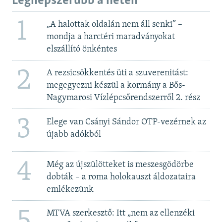
Legnépszerűbb a héten
1
„A halottak oldalán nem áll senki” –
mondja a harctéri maradványokat
elszállító önkéntes
2
A rezsicsökkentés üti a szuverenitást:
megegyezni készül a kormány a Bős-
Nagymarosi Vízlépcsőrendszerről 2. rész
3
Elege van Csányi Sándor OTP-vezérnek az
újabb adókból
4
Még az újszülötteket is meszesgödörbe
dobták – a roma holokauszt áldozataira
emlékezünk
5
MTVA szerkesztő: Itt „nem az ellenzéki