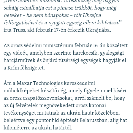
„Nem lehetnek illúzióink: Oroszország még nagyon
sokáig csinálhatja ezt a pimasz trükköt, hogy még
heteket – ha nem hónapokat – tölt Ukrajna
felforgatásával és a nyugati egység elleni kihívással”
–
írta Truss, aki február 17-én érkezik Ukrajnába.
Az orosz védelmi minisztérium február 16-án közzétett
egy videót, amelyben szerinte harckocsik, gyalogsági
harcjárművek és önjáró tüzérségi egységek hagyják el
a Krím félszigetet.
Ám a Maxar Technologies kereskedelmi
műholdképeket készítő cég, amely figyelemmel kíséri
az orosz csapatösszevonásokat, arról számolt be, hogy
az új felvételek megnövekedett orosz katonai
tevékenységet mutatnak az ukrán határ közelében,
beleértve egy pontonhíd építését Belaruszban, alig hat
kilométerre az ukrán határtól.