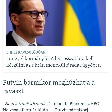
EHHEZ KAPCSOLÓDÓAN:
Lengyel kormányfő: A legrosszabbra kell
készülni az ukrán menekültáradat ügyében
Putyin bármikor meghúzhatja a
ravaszt
„Nem láttunk kivonulást
– mondta Blinken az ABC
Newsnak február 16-án. – [Putyin bármikor]