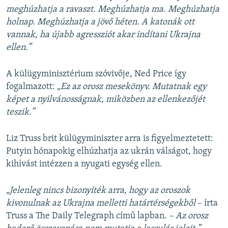
meghúzhatja a ravaszt. Meghúzhatja ma. Meghúzhatja
holnap. Meghúzhatja a jövő héten. A katonák ott
vannak, ha újabb agressziót akar indítani Ukrajna
ellen.”
A külügyminisztérium szóvivője, Ned Price így
fogalmazott:
„Ez az orosz mesekönyv. Mutatnak egy
képet a nyilvánosságnak, miközben az ellenkezőjét
teszik.”
Liz Truss brit külügyminiszter arra is figyelmeztetett:
Putyin hónapokig elhúzhatja az ukrán válságot, hogy
kihívást intézzen a nyugati egység ellen.
„Jelenleg nincs bizonyíték arra, hogy az oroszok
kivonulnak az Ukrajna melletti határtérségekből
– írta
Truss a The Daily Telegraph című lapban.
– Az orosz