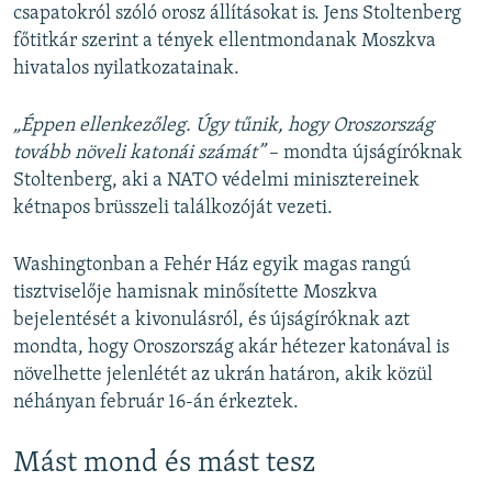
csapatokról szóló orosz állításokat is. Jens Stoltenberg
főtitkár szerint a tények ellentmondanak Moszkva
hivatalos nyilatkozatainak.
„Éppen ellenkezőleg. Úgy tűnik, hogy Oroszország
tovább növeli katonái számát”
– mondta újságíróknak
Stoltenberg, aki a NATO védelmi minisztereinek
kétnapos brüsszeli találkozóját vezeti.
Washingtonban a Fehér Ház egyik magas rangú
tisztviselője hamisnak minősítette Moszkva
bejelentését a kivonulásról, és újságíróknak azt
mondta, hogy Oroszország akár hétezer katonával
is
növelhette jelenlétét az ukrán határon, akik közül
néhányan február 16-án érkeztek.
Mást mond és mást tesz