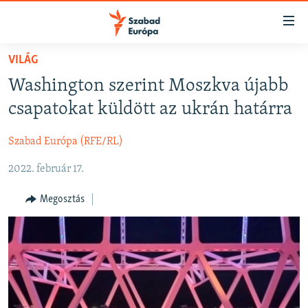
Akadálymentes
mód
Ugrás
VILÁG
a
NAPIRENDEN
Washington szerint Moszkva újabb
fő
AKTUÁLIS
oldalra
csapatokat küldött az ukrán határra
FELIRATKOZÁS
PODCASTOK
Ugrás
a
Szabad Európa (RFE/RL)
VIDEÓK
tartalomjegyzékre
Spotify
2022. február 17.
ELEMZŐ
Ugrás
a
NER15
Megosztás
Feliratkozás
keresésre
SZABADON
TÁRSADALOM
DEMOKRÁCIA
A PÉNZ NYOMÁBAN