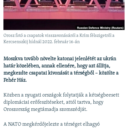
EURÓPAI UNIÓ
VILÁG
KLÍMAVÁLTOZÁS
A MÚLT TANULSÁGAI
Orosz fotó a csapatok visszavonásáról a Krím félszigetről a
Kercsenszkij hídnál 2022. február 16-án
KÖVESSEN MINKET!
Moszkva tovább növelte katonai jelenlétét az ukrán
határ közelében, annak ellenére, hogy azt állítja,
megkezdte csapatai kivonását a térségből – közölte a
Valamennyi RFE/RL weboldal
Fehér Ház.
Közben a nyugati országok folytatják a kétségbeesett
diplomáciai erőfeszítéseket, attól tartva, hogy
Oroszország megtámadja szomszédját.
A NATO megkérdőjelezte a térséget elhagyó