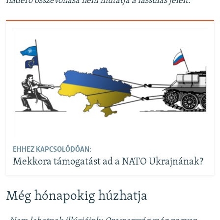
haderő összevonása nem mutatja a lassulás jeleit.”
EHHEZ KAPCSOLÓDÓAN:
Mekkora támogatást ad a NATO Ukrajnának?
Még hónapokig húzhatja