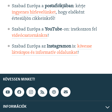
Szabad Európa a
postafiókjában
: kérje
ingyenes hírlevelünket
, hogy elsőként
értesüljön cikkeinkről!
Szabad Európa a
YouTube
-on: iratkozzon fel
videócsatornánkra
!
Szabad Európa az
Instagramon
is:
kövesse
látványos és informatív oldalunkat
! ​
KÖVESSEN MINKET!
INFORMÁCIÓK