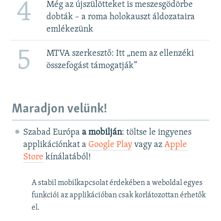
4
Még az újszülötteket is meszesgödörbe
dobták – a roma holokauszt áldozataira
emlékezünk
5
MTVA szerkesztő: Itt „nem az ellenzéki
összefogást támogatják”
Maradjon velünk!
Szabad Európa
a mobilján
: töltse le ingyenes
applikációnkat a
Google Play
vagy az
Apple
Store
kínálatából!
A stabil mobilkapcsolat érdekében a weboldal egyes
funkciói az applikációban csak korlátozottan érhetők
el.