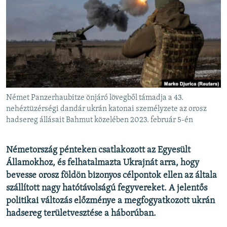
EURÓPAI UNIÓ
VILÁG
KLÍMAVÁLTOZÁS
A MÚLT TANULSÁGAI
KÖVESSEN MINKET!
Német Panzerhaubitze önjáró lövegből támadja a 43.
nehéztüzérségi dandár ukrán katonai személyzete az orosz
hadsereg állásait Bahmut közelében 2023. február 5-én
Valamennyi RFE/RL weboldal
Németország pénteken csatlakozott az Egyesült
Államokhoz, és felhatalmazta Ukrajnát arra, hogy
bevesse orosz földön bizonyos célpontok ellen az általa
szállított nagy hatótávolságú fegyvereket. A jelentős
politikai változás előzménye a megfogyatkozott ukrán
hadsereg területvesztése a háborúban.