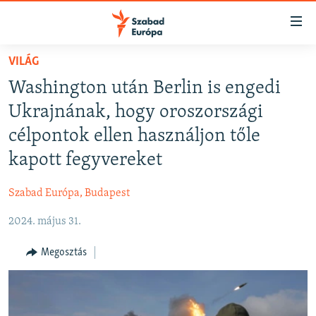
Akadálymentes
mód
Ugrás
VILÁG
a
NAPIRENDEN
Washington után Berlin is engedi
fő
AKTUÁLIS
oldalra
Ukrajnának, hogy oroszországi
FELIRATKOZÁS
PODCASTOK
Ugrás
célpontok ellen használjon tőle
a
VIDEÓK
kapott fegyvereket
tartalomjegyzékre
Spotify
ELEMZŐ
Ugrás
Szabad Európa, Budapest
a
NER15
Feliratkozás
keresésre
2024. május 31.
SZABADON
TÁRSADALOM
Megosztás
DEMOKRÁCIA
A PÉNZ NYOMÁBAN