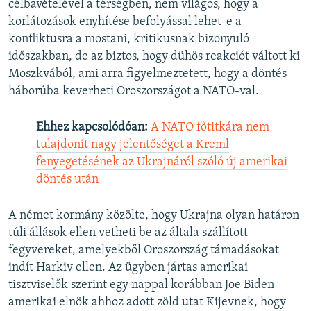
célbavételével a térségben, nem világos, hogy a
korlátozások enyhítése befolyással lehet-e a
konfliktusra a mostani, kritikusnak bizonyuló
időszakban, de az biztos, hogy dühös reakciót váltott ki
Moszkvából, ami arra figyelmeztetett, hogy a döntés
háborúba keverheti Oroszországot a NATO-val.
Ehhez kapcsolódóan:
A NATO főtitkára nem
tulajdonít nagy jelentőséget a Kreml
fenyegetésének az Ukrajnáról szóló új amerikai
döntés után
A német kormány közölte, hogy Ukrajna olyan határon
túli állások ellen vetheti be az általa szállított
fegyvereket, amelyekből Oroszország támadásokat
indít Harkiv ellen. Az ügyben jártas amerikai
tisztviselők szerint egy nappal korábban Joe Biden
amerikai elnök ahhoz adott zöld utat Kijevnek, hogy