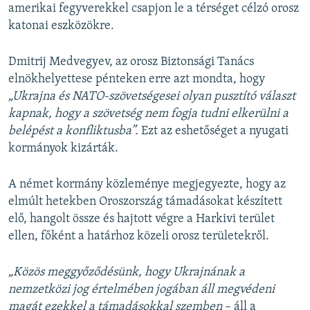
amerikai fegyverekkel csapjon le a térséget célzó orosz
katonai eszközökre.
Dmitrij Medvegyev, az orosz Biztonsági Tanács
elnökhelyettese pénteken erre azt mondta, hogy
„Ukrajna és NATO-szövetségesei olyan pusztító választ
kapnak, hogy a szövetség nem fogja tudni elkerülni a
belépést a konfliktusba”.
Ezt az eshetőséget a nyugati
kormányok kizárták.
A német kormány közleménye megjegyezte, hogy az
elmúlt hetekben Oroszország támadásokat készített
elő, hangolt össze és hajtott végre a Harkivi terület
ellen, főként a határhoz közeli orosz területekről.
„Közös meggyőződésünk, hogy Ukrajnának a
nemzetközi jog értelmében jogában áll megvédeni
magát ezekkel a támadásokkal szemben
– áll a