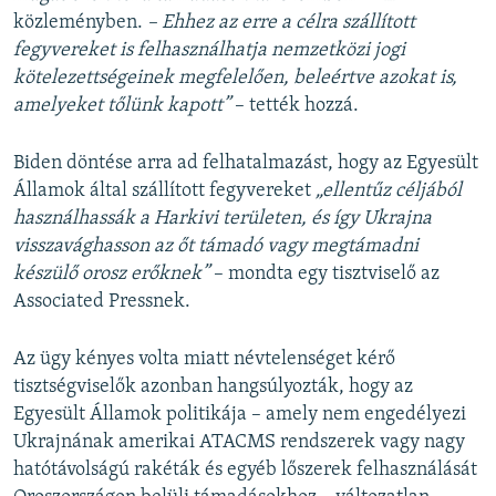
közleményben.
– Ehhez az erre a célra szállított
fegyvereket is felhasználhatja nemzetközi jogi
kötelezettségeinek megfelelően, beleértve azokat is,
amelyeket tőlünk kapott”
– tették hozzá.
Biden döntése arra ad felhatalmazást, hogy az Egyesült
Államok által szállított fegyvereket
„ellentűz céljából
használhassák a Harkivi területen, és így Ukrajna
visszavághasson az őt támadó vagy megtámadni
készülő orosz erőknek”
– mondta egy tisztviselő az
Associated Pressnek.
Az ügy kényes volta miatt névtelenséget kérő
tisztségviselők azonban hangsúlyozták, hogy az
Egyesült Államok politikája – amely nem engedélyezi
Ukrajnának amerikai ATACMS rendszerek vagy nagy
hatótávolságú rakéták és egyéb lőszerek felhasználását