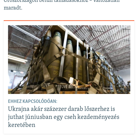
Oroszországon belüli támadásokhoz – változatlan
maradt.
EHHEZ KAPCSOLÓDÓAN:
Ukrajna akár százezer darab lőszerhez is
juthat júniusban egy cseh kezdeményezés
keretében