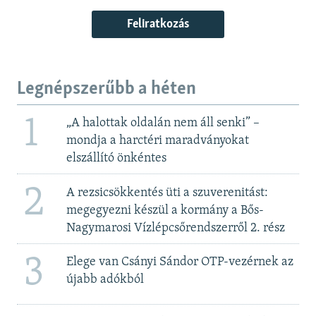
Feliratkozás
Legnépszerűbb a héten
1
„A halottak oldalán nem áll senki” –
mondja a harctéri maradványokat
elszállító önkéntes
2
A rezsicsökkentés üti a szuverenitást:
megegyezni készül a kormány a Bős-
Nagymarosi Vízlépcsőrendszerről 2. rész
3
Elege van Csányi Sándor OTP-vezérnek az
újabb adókból