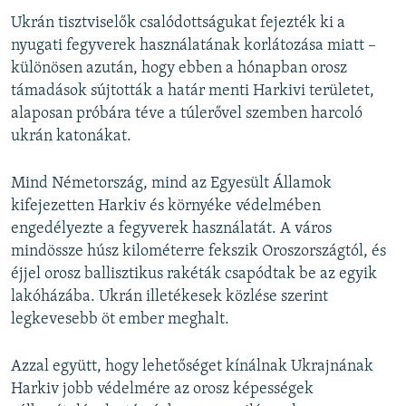
Ukrán tisztviselők csalódottságukat fejezték ki a
nyugati fegyverek használatának korlátozása miatt –
különösen azután, hogy ebben a hónapban orosz
támadások sújtották a határ menti Harkivi területet,
alaposan próbára téve a túlerővel szemben harcoló
ukrán katonákat.
Mind Németország, mind az Egyesült Államok
kifejezetten Harkiv és környéke védelmében
engedélyezte a fegyverek használatát. A város
mindössze húsz kilométerre fekszik Oroszországtól, és
éjjel orosz ballisztikus rakéták csapódtak be az egyik
lakóházába. Ukrán illetékesek közlése szerint
legkevesebb öt ember meghalt.
Azzal együtt, hogy lehetőséget kínálnak Ukrajnának
Harkiv jobb védelmére az orosz képességek