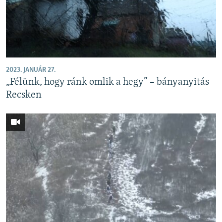
EURÓPAI UNIÓ
VILÁG
KLÍMAVÁLTOZÁS
A MÚLT TANULSÁGAI
2023. JANUÁR 27.
„Félünk, hogy ránk omlik a hegy” – bányanyitás
KÖVESSEN MINKET!
Recsken
Valamennyi RFE/RL weboldal