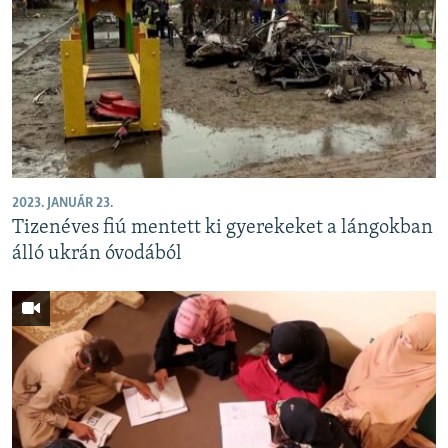
2023. JANUÁR 23.
Tizenéves fiú mentett ki gyerekeket a lángokban
álló ukrán óvodából