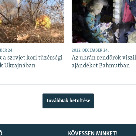
BER 24.
2022. DECEMBER 24.
 a szovjet kori tüzérségi
Az ukrán rendőrök viszi
k Ukrajnában
ajándékot Bahmutban
Továbbiak betöltése
Ó
KÖVESSEN MINKET!