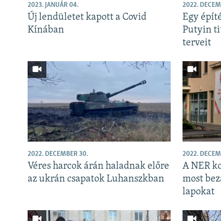
EURÓPAI UNIÓ
2023. JANUÁR 04.
2022. DECEM
Új lendületet kapott a Covid
Egy építé
VILÁG
Kínában
Putyin t
KLÍMAVÁLTOZÁS
terveit
A MÚLT TANULSÁGAI
2022. DECEMBER 30.
2022. DECEM
Véres harcok árán haladnak előre
A NER ko
az ukrán csapatok Luhanszkban
most bez
lapokat