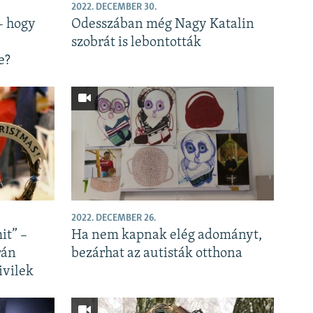
2022. DECEMBER 30.
 – hogy
Odesszában még Nagy Katalin
szobrát is lebontották
e?
2022. DECEMBER 26.
it” –
Ha nem kapnak elég adományt,
rán
bezárhat az autisták otthona
ivilek