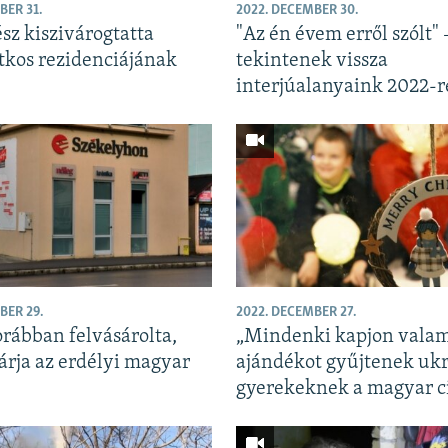
BER 31.
2022. DECEMBER 30.
sz kiszivárogtatta
"Az én évem erről szólt"
itkos rezidenciájának
tekintenek vissza
interjúalanyaink 2022-r
BER 29.
2022. DECEMBER 27.
rábban felvásárolta,
„Mindenki kapjon valam
árja az erdélyi magyar
ajándékot gyűjtenek uk
gyerekeknek a magyar c