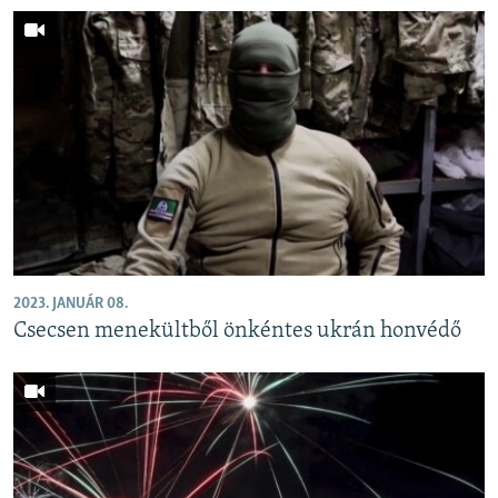
2023. JANUÁR 08.
Csecsen menekültből önkéntes ukrán honvédő