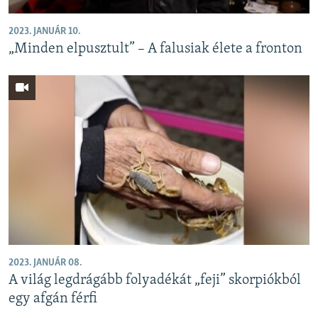
2023. JANUÁR 10.
„Minden elpusztult” – A falusiak élete a fronton
2023. JANUÁR 08.
A világ legdrágább folyadékát „feji” skorpiókból
egy afgán férfi