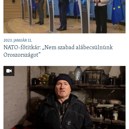
EURÓPAI UNIÓ
VILÁG
KLÍMAVÁLTOZÁS
A MÚLT TANULSÁGAI
2023. JANUÁR 11.
NATO-főtitkár: „Nem szabad alábecsülnünk
KÖVESSEN MINKET!
Oroszországot”
Valamennyi RFE/RL weboldal