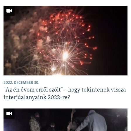
2022. DECEMBER 30.
"Az én évem erről szólt" – hogy tekintenek vissza
interjúalanyaink 2022-re?