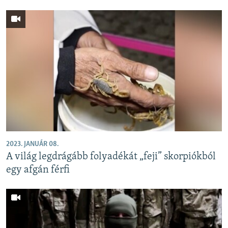
2023. JANUÁR 08.
A világ legdrágább folyadékát „feji” skorpiókból
egy afgán férfi