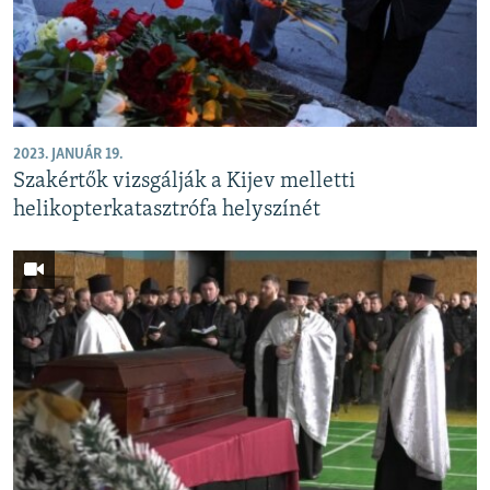
EURÓPAI UNIÓ
VILÁG
KLÍMAVÁLTOZÁS
A MÚLT TANULSÁGAI
2023. JANUÁR 19.
Szakértők vizsgálják a Kijev melletti
KÖVESSEN MINKET!
helikopterkatasztrófa helyszínét
Valamennyi RFE/RL weboldal