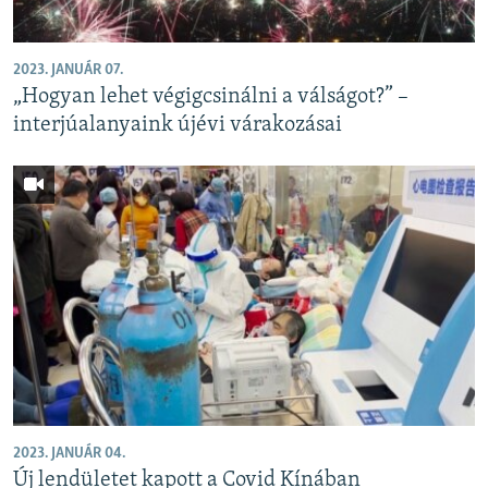
2023. JANUÁR 07.
„Hogyan lehet végigcsinálni a válságot?” –
interjúalanyaink újévi várakozásai
2023. JANUÁR 04.
Új lendületet kapott a Covid Kínában