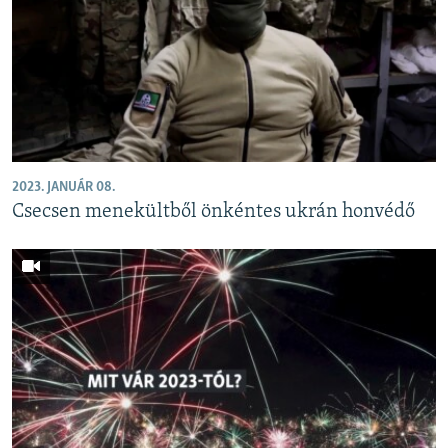
2023. JANUÁR 08.
Csecsen menekültből önkéntes ukrán honvédő