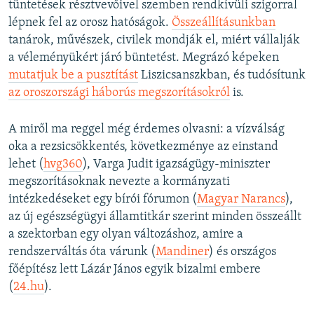
tüntetések résztvevőivel szemben rendkívüli szigorral
lépnek fel az orosz hatóságok.
Összeállításunkban
tanárok, művészek, civilek mondják el, miért vállalják
a véleményükért járó büntetést. Megrázó képeken
mutatjuk be a pusztítást
Liszicsanszkban, és tudósítunk
az oroszországi háborús megszorításokról
is.
A miről ma reggel még érdemes olvasni: a vízválság
oka a rezsicsökkentés, következménye az einstand
lehet (
hvg360
), Varga Judit igazságügy-miniszter
megszorításoknak nevezte a kormányzati
intézkedéseket egy bírói fórumon (
Magyar Narancs
),
az új egészségügyi államtitkár szerint minden összeállt
a szektorban egy olyan változáshoz, amire a
rendszerváltás óta várunk (
Mandiner
) és országos
főépítész lett Lázár János egyik bizalmi embere
(
24.hu
).