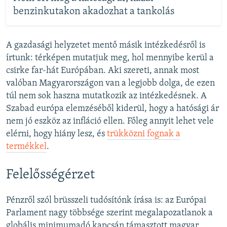
benzinkutakon akadozhat a tankolás
A gazdasági helyzetet mentő másik intézkedésről is
írtunk: térképen mutatjuk meg, hol mennyibe kerül a
csirke far-hát Európában. Aki szereti, annak most
valóban Magyarországon van a legjobb dolga, de ezen
túl nem sok haszna mutatkozik az intézkedésnek. A
Szabad európa elemzéséből kiderül, hogy a hatósági ár
nem jó eszköz az infláció ellen. Főleg annyit lehet vele
elérni, hogy hiány lesz, és
trükközni fognak a
termékkel
.
Felelősségérzet
Pénzről szól brüsszeli tudósítónk írása is: az Európai
Parlament nagy többsége szerint megalapozatlanok a
globális minimumadó kapcsán támasztott magyar