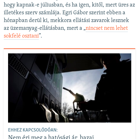
hogy kapnak-e júliusban, és ha igen, kitől, mert üres az
illetékes szerv számlája. Egri Gábor szerint ebben a
hónapban derül ki, mekkora ellátási zavarok lesznek
az üzemanyag-ellátásban, mert a „
nincset nem lehet
sokfelé osztani
”.
EHHEZ KAPCSOLÓDÓAN:
Nem éri meg a hatósági ár, hazai