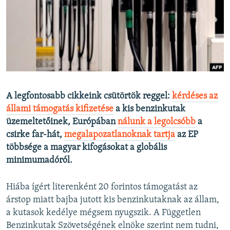
EURÓPAI UNIÓ
VILÁG
KLÍMAVÁLTOZÁS
A MÚLT TANULSÁGAI
KÖVESSEN MINKET!
A legfontosabb cikkeink csütörtök reggel:
kérdéses az
állami támogatás kifizetése
a kis benzinkutak
üzemeltetőinek, Európában
nálunk a legolcsóbb
a
csirke far-hát,​
megalapozatlanoknak tartja
az EP
Valamennyi RFE/RL weboldal
többsége a magyar kifogásokat a globális
minimumadóról.
Hiába ígért literenként 20 forintos támogatást az
árstop miatt bajba jutott kis benzinkutaknak az állam,
a kutasok kedélye mégsem nyugszik. A Független
Benzinkutak Szövetségének elnöke szerint nem tudni,