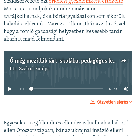
Szakszervezete ezt
erkölcsi győzelemként értékelte
.
Mostanra mondjuk érdemben már nem
sztrájkolhatnak, és a bértárgyalásaikon sem sikerült
haladást elérniük. Maruzsa államtitkár azzal is érvelt,
hogy a romló gazdasági helyzetben kevesebb tanár
akarhat majd felmondani.
Ő még mezítláb járt iskolába, pedagógus lett, végül csodaóvodát alapított, de szerinte nincs remény az iskolai szegregáció felszámolására
Írta:
Szabad Európa
Jelenleg nincs elérhető tartalom
0:00
40:23
Közvetlen elérés
Egyesek a megfélemlítés ellenére is kiállnak a háború
ellen Oroszországban, bár az ukrajnai invázió elleni