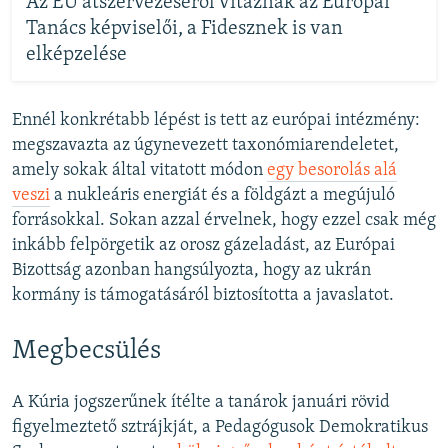
Az EU átszervezéséről vitáznak az Európai
Tanács képviselői, a Fidesznek is van
elképzelése
Ennél konkrétabb lépést is tett az európai intézmény:
megszavazta az úgynevezett taxonómiarendeletet,
amely sokak által vitatott módon
egy besorolás alá
veszi
a nukleáris energiát és a földgázt a megújuló
forrásokkal. Sokan azzal érvelnek, hogy ezzel csak még
inkább felpörgetik az orosz gázeladást, az Európai
Bizottság azonban hangsúlyozta, hogy az ukrán
kormány is támogatásáról biztosította a javaslatot.
Megbecsülés
A Kúria jogszerűnek ítélte a tanárok januári rövid
figyelmeztető sztrájkját, a Pedagógusok Demokratikus