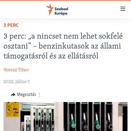
Akadálymentes
mód
Ugrás
3 PERC
a
NAPIRENDEN
3 perc: „a nincset nem lehet sokfelé
fő
AKTUÁLIS
oldalra
osztani” – benzinkutasok az állami
PODCASTOK
Ugrás
támogatásról és az ellátásról
a
VIDEÓK
tartalomjegyzékre
Vovesz Tibor
ELEMZŐ
Ugrás
a
2022. július 7.
NER15
keresésre
SZABADON
Megosztás
TÁRSADALOM
DEMOKRÁCIA
A PÉNZ NYOMÁBAN