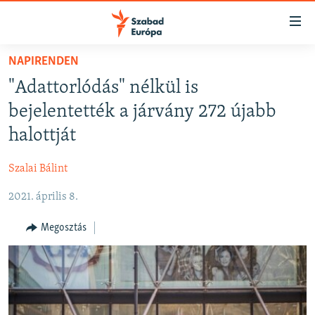
Akadálymentes
mód
Ugrás
NAPIRENDEN
a
NAPIRENDEN
"Adattorlódás" nélkül is
fő
AKTUÁLIS
oldalra
bejelentették a járvány 272 újabb
FELIRATKOZÁS
PODCASTOK
Ugrás
halottját
a
VIDEÓK
tartalomjegyzékre
Szalai Bálint
Spotify
ELEMZŐ
Ugrás
a
2021. április 8.
NER15
Feliratkozás
keresésre
SZABADON
Megosztás
TÁRSADALOM
DEMOKRÁCIA
A PÉNZ NYOMÁBAN