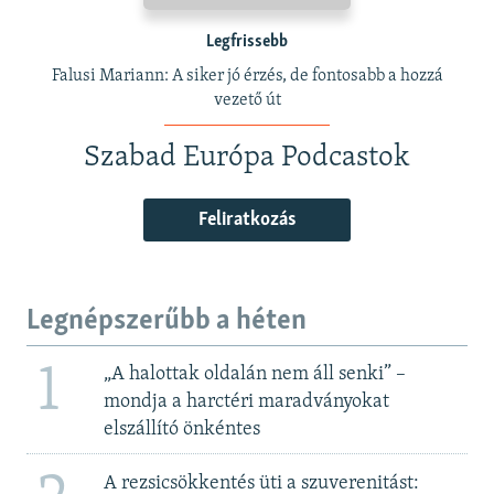
Legfrissebb
Falusi Mariann: A siker jó érzés, de fontosabb a hozzá
vezető út
Szabad Európa Podcastok
Feliratkozás
Legnépszerűbb a héten
1
„A halottak oldalán nem áll senki” –
mondja a harctéri maradványokat
elszállító önkéntes
A rezsicsökkentés üti a szuverenitást: