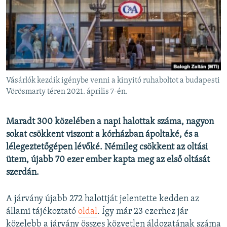
EURÓPAI UNIÓ
VILÁG
KLÍMAVÁLTOZÁS
A MÚLT TANULSÁGAI
Vásárlók kezdik igénybe venni a kinyitó ruhaboltot a budapesti
KÖVESSEN MINKET!
Vörösmarty téren 2021. április 7-én.
Maradt 300 közelében a napi halottak száma, nagyon
sokat csökkent viszont a kórházban ápoltaké, és a
Valamennyi RFE/RL weboldal
lélegeztetőgépen lévőké. Némileg csökkent az oltási
ütem, újabb 70 ezer ember kapta meg az első oltását
szerdán.
A járvány újabb 272 halottját jelentette kedden az
állami tájékoztató
oldal
. Így már 23 ezerhez jár
közelebb a járvány összes közvetlen áldozatának száma