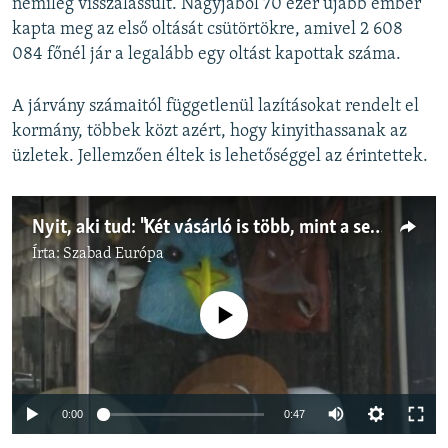
némileg visszalassult. Nagyjából 70 ezer újabb ember
kapta meg az első oltását csütörtökre, amivel 2 608
084 főnél jár a legalább egy oltást kapottak száma.
A járvány számaitól függetlenül lazításokat rendelt el
kormány, többek közt azért, hogy kinyithassanak az
üzletek. Jellemzően éltek is lehetőséggel az érintettek.
Nyit, aki tud: "Két vásárló is több, mint a semmi"
Írta:
Szabad Európa
Jelenleg nincs elérhető tartalom
Auto
0:00
0:47
240p