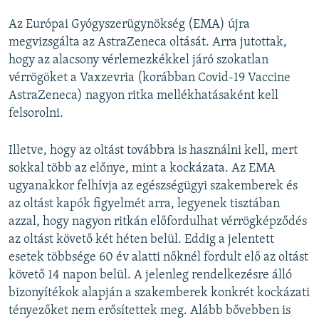
Az Európai Gyógyszerügynökség (EMA) újra
360p
megvizsgálta az AstraZeneca oltását. Arra jutottak,
Auto
240p
360p
480p
480p
hogy az alacsony vérlemezkékkel járó szokatlan
720p
vérrögöket a Vaxzevria (korábban Covid-19 Vaccine
720p
1080p
AstraZeneca) nagyon ritka mellékhatásaként kell
1080p
felsorolni.
Illetve, hogy az oltást továbbra is használni kell, mert
sokkal több az előnye, mint a kockázata. Az EMA
ugyanakkor felhívja az egészségügyi szakemberek és
az oltást kapók figyelmét arra, legyenek tisztában
azzal, hogy nagyon ritkán előfordulhat vérrögképződés
az oltást követő két héten belül. Eddig a jelentett
esetek többsége 60 év alatti nőknél fordult elő az oltást
követő 14 napon belül. A jelenleg rendelkezésre álló
bizonyítékok alapján a szakemberek konkrét kockázati
tényezőket nem erősítettek meg. Alább bővebben is