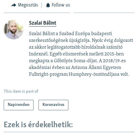
Megosztás
Follow us
Szalai Bálint
Szalai Bálint a Szabad Európa budapesti
szerkesztőségének újságírója. Nyolc évig dolgozott
az akkor leglátogatottabb híroldalnak számító
Indexnél. Egyéb elismerések mellett 2015-ben
megkapta a Gőbölyös Soma-díjat. A 2018/19-es
akadémiai évben az Arizona Állami Egyetem
Fulbright-program Humphrey-ösztöndíjasa volt.
This item is part of
Napirenden
Koronavírus
Ezek is érdekelhetik: