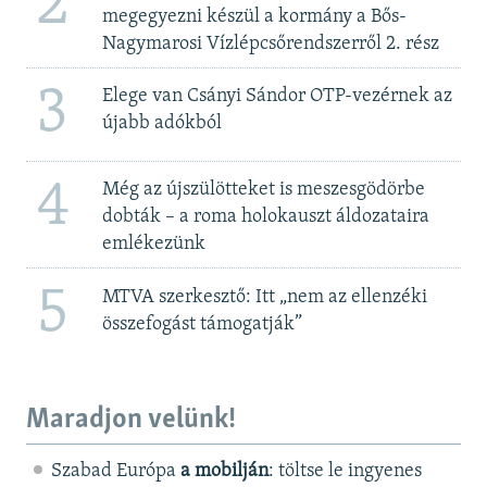
2
megegyezni készül a kormány a Bős-
Nagymarosi Vízlépcsőrendszerről 2. rész
3
Elege van Csányi Sándor OTP-vezérnek az
újabb adókból
4
Még az újszülötteket is meszesgödörbe
dobták – a roma holokauszt áldozataira
emlékezünk
5
MTVA szerkesztő: Itt „nem az ellenzéki
összefogást támogatják”
Maradjon velünk!
Szabad Európa
a mobilján
: töltse le ingyenes