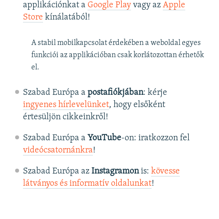
applikációnkat a
Google Play
vagy az
Apple
Store
kínálatából!
A stabil mobilkapcsolat érdekében a weboldal egyes
funkciói az applikációban csak korlátozottan érhetők
el.
Szabad Európa a
postafiókjában
: kérje
ingyenes hírlevelünket
, hogy elsőként
értesüljön cikkeinkről!
Szabad Európa a
YouTube
-on: iratkozzon fel
videócsatornánkra
!
Szabad Európa az
Instagramon
is:
kövesse
látványos és informatív oldalunkat
! ​