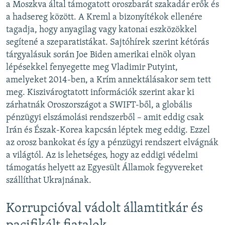
i
s
a Moszkva által támogatott oroszbarát szakadár erők és
o
l
a hadsereg között. A Kreml a bizonyítékok ellenére
u
i
tagadja, hogy anyagilag vagy katonai eszközökkel
s
d
segítené a szeparatistákat. Sajtóhírek szerint kétórás
s
e
tárgyalásuk során Joe Biden amerikai elnök olyan
l
lépésekkel fenyegette meg Vladimir Putyint,
i
amelyeket 2014-ben, a Krím annektálásakor sem tett
d
meg. Kiszivárogtatott információk szerint akar ki
e
zárhatnák Oroszországot a SWIFT-ből, a globális
pénzügyi elszámolási rendszerből – amit eddig csak
Irán és Észak-Korea kapcsán léptek meg eddig. Ezzel
az orosz bankokat és így a pénzügyi rendszert elvágnák
a világtól. Az is lehetséges, hogy az eddigi védelmi
támogatás helyett az Egyesült Államok fegyvereket
szállíthat Ukrajnának.
Korrupcióval vádolt államtitkár és