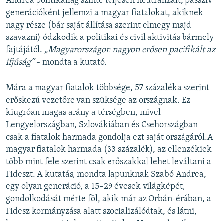
Andrea politikailag szinte teljesen neutralizált, passzív
generációként jellemzi a magyar fiatalokat, akiknek
nagy része (bár saját állítása szerint elmegy majd
szavazni) ódzkodik a politikai és civil aktivitás bármely
fajtájától.
„Magyarországon nagyon erősen pacifikált az
ifjúság”
– mondta a kutató.
Mára a magyar fiatalok többsége, 57 százaléka szerint
erőskezű ve­zetőre van szüksége az országnak. Ez
kiugróan magas arány a térségben, mivel
Lengyelországban, Szlovákiában és Csehországban
csak a fia­talok harmada gondolja ezt saját országáról.A
magyar fiatalok harmada (33 százalék), az ellenzékiek
több mint fele szerint csak erőszakkal lehet leváltani a
Fideszt. A kutatás, mondta lapunknak Szabó Andrea,
egy olyan generáció, a 15–29 évesek világképét,
gondolkodását mérte föl, akik már az Orbán-érában, a
Fidesz kormányzása alatt szocializálódtak, és látni,