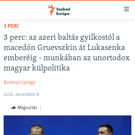
Akadálymentes
mód
Ugrás
3 PERC
a
NAPIRENDEN
3 perc: az azeri baltás gyilkostól a
fő
AKTUÁLIS
oldalra
macedón Gruevszkin át Lukasenka
PODCASTOK
Ugrás
emberéig - munkában az unortodox
a
VIDEÓK
magyar külpolitika
tartalomjegyzékre
ELEMZŐ
Ugrás
Kerényi György
a
NER15
keresésre
2021. december 8.
SZABADON
TÁRSADALOM
Megosztás
DEMOKRÁCIA
A PÉNZ NYOMÁBAN