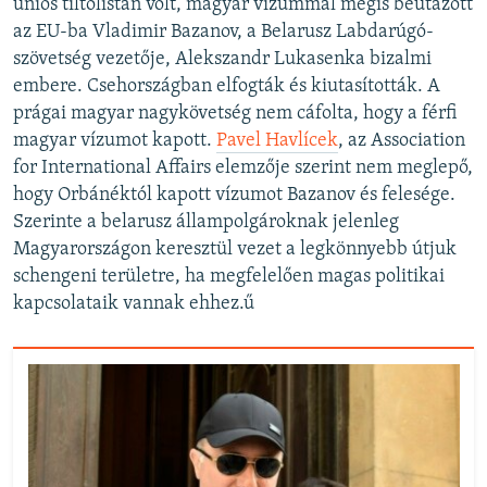
uniós tiltólistán volt, magyar vízummal mégis beutazott
az EU-ba Vladimir Bazanov, a Belarusz Labdarúgó-
szövetség vezetője, Alekszandr Lukasenka bizalmi
embere. Csehországban elfogták és kiutasították. A
prágai magyar nagykövetség nem cáfolta, hogy a férfi
magyar vízumot kapott.
Pavel Havlícek
, az Association
for International Affairs elemzője szerint nem meglepő,
hogy Orbánéktól kapott vízumot Bazanov és felesége.
Szerinte a belarusz állampolgároknak jelenleg
Magyarországon keresztül vezet a legkönnyebb útjuk
schengeni területre, ha megfelelően magas politikai
kapcsolataik vannak ehhez.ű