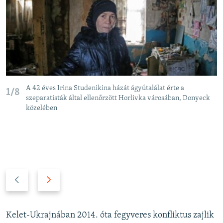
A 42 éves Irina Studenikina házát ágyútalálat érte a
1/8
szeparatisták által ellenőrzött Horlivka városában, Donyeck
közelében
P
N
r
e
e
x
v
t
Kelet-Ukrajnában 2014. óta fegyveres konfliktus zajlik