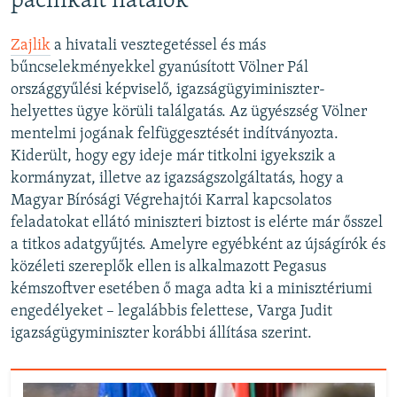
pacifikált fiatalok
Zajlik
a hivatali vesztegetéssel és más
bűncselekményekkel gyanúsított Völner Pál
országgyűlési képviselő, igazságügyiminiszter-
helyettes ügye körüli találgatás. Az ügyészség Völner
mentelmi jogának felfüggesztését indítványozta.
Kiderült, hogy egy ideje már titkolni igyekszik a
kormányzat, illetve az igazságszolgáltatás, hogy a
Magyar Bírósági Végrehajtói Karral kapcsolatos
feladatokat ellátó miniszteri biztost is elérte már ősszel
a titkos adatgyűjtés. Amelyre egyébként az újságírók és
közéleti szereplők ellen is alkalmazott Pegasus
kémszoftver esetében ő maga adta ki a minisztériumi
engedélyeket – legalábbis felettese, Varga Judit
igazságügyminiszter korábbi állítása szerint.