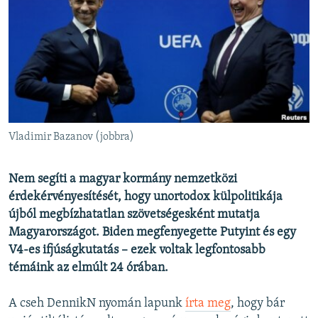
EURÓPAI UNIÓ
VILÁG
KLÍMAVÁLTOZÁS
A MÚLT TANULSÁGAI
KÖVESSEN MINKET!
Vladimir Bazanov (jobbra)
Nem segíti a magyar kormány nemzetközi
Valamennyi RFE/RL weboldal
érdekérvényesítését, hogy unortodox külpolitikája
újból megbízhatatlan szövetségesként mutatja
Magyarországot. Biden megfenyegette Putyint és egy
V4-es ifjúságkutatás – ezek voltak legfontosabb
témáink az elmúlt 24 órában.
A cseh DennikN nyomán lapunk
írta meg
, hogy bár