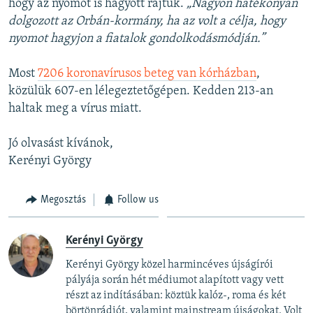
hogy az nyomot is hagyott rajtuk.
„Nagyon hatékonyan
dolgozott az Orbán-kormány, ha az volt a célja, hogy
nyomot hagyjon a fiatalok gondolkodásmódján.”
Most
7206 koronavírusos beteg van kórházban
,
közülük 607-en lélegeztetőgépen. Kedden 213-an
haltak meg a vírus miatt.
Jó olvasást kívánok,
Kerényi György
Megosztás
Follow us
Kerényi György
Kerényi György közel harmincéves újságírói
pályája során hét médiumot alapított vagy vett
részt az indításában: köztük kalóz-, roma és két
börtönrádiót, valamint mainstream újságokat. Volt