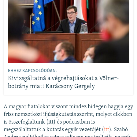
EHHEZ KAPCSOLÓDÓAN:
Kivizsgáltatná a végrehajtásokat a Völner-
botrány miatt Karácsony Gergely
A magyar fiatalokat viszont mindez hidegen hagyja egy
friss nemzetközi ifjúságkutatás szerint, melyet cikkben
is összefoglaltunk (itt) és podcastban is
megszólaltattuk a kutatás egyik vezetőjét (
itt
). Szabó