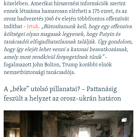
közelében. Amerikai hírszerzési információk szerint
ennek létszáma hamarosan elérheti a 175 ezret, és az
orosz hadvezetés jövő év elején többfrontos offenzívát
indíthat -
írtuk
.
„Biztosítanunk kell, hogy egy offenzíva
költségei olyan magasak legyenek, hogy Putyin és
tanácsadói elfogadhatatlannak találják. Úgy gondolom,
hogy így elejét lehet venni a katonai beavatkozásnak,
amely most rendkívül fenyegetőnek tűnik”
–
fogalmazott John Bolton, Trump korábbi elnök
nemzetbiztonsági tanácsadója.
A „béke” utolsó pillanatai? – Pattanásig
feszült a helyzet az orosz–ukrán határon