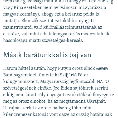
nem csak gazdasági indíttatású (ahogy ezt Oroszország
vagy Kína esetében nem nyilvánosan magyarázza a
magyar kormány), ahogy ezt a belarusz példa is
mutatja. Elemzők szerint ez inkább a nyugati
mainstreamtől való különállás felmutatásának az
eszköze, valamint a hatalomgyakorlás módozatainak
hasonlósága miatti szövetséges-keresés.
Másik barátunkkal is baj van
Három héttel azután, hogy Putyin orosz elnök
Lenin
Barátságrenddel tüntette ki Szijjártó Péter
külügyminisztert, Magyarország legfontosabb NATO-
szövetségesének elnöke, Joe Biden sajtóhírek szerint
eddig nem látott súlyú nyugati szankciókkal fenyegette
meg az orosz elnököt, ha az megtámadná Ukrajnát.
Ukrajna szerint az orosz hadsereg több mint
kilencvenezer katonát vont össze az ország határainak