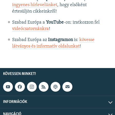
ingyenes hírlevelünket
, hogy elsőként
értesüljön cikkeinkről!
Szabad Európa a
YouTube
-on: iratkozzon fel
videócsatornánkra
!
Szabad Európa az
Instagramon
is:
kövesse
látványos és informatív oldalunkat
! ​
KÖVESSEN MINKET!
INFORMÁCIÓK
NAVIGÁCIÓ