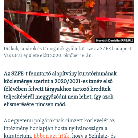
EURÓPAI UNIÓ
VILÁG
KLÍMAVÁLTOZÁS
A MÚLT TANULSÁGAI
Diákok, tanárok és támogatók gyűltek össze az SZFE budapesti
KÖVESSEN MINKET!
Vas utcai épülete előtt 2020. október 16-án.
Az SZFE-t fenntartó alapítvány kuratóriumának
közleménye szerint a 2020/2021-es tanév első
Valamennyi RFE/RL weboldal
félévében felvett tárgyakhoz tartozó kreditek
teljesítéséről meggyőződni nem lehet, így azok
elismerésére nincsen mód.
Az egyetemi polgároknak címzett körlevelét az
intézmény honlapján hozta nyilvánosságra a
kuratórium.
Ebben azt írják
, hogy a Színház- és