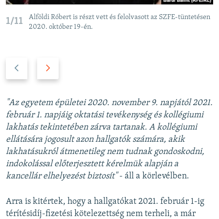
Alföldi Róbert is részt vett és felolvasott az SZFE-tüntetésen
1/11
2020. október 19-én.
P
N
r
e
e
x
v
t
"Az egyetem épületei 2020. november 9. napjától 2021.
i
s
február 1. napjáig oktatási tevékenység és kollégiumi
o
l
lakhatás tekintetében zárva tartanak. A kollégiumi
u
i
ellátására jogosult azon hallgatók számára, akik
s
d
lakhatásukról átmenetileg nem tudnak gondoskodni,
s
e
indokolással előterjesztett kérelmük alapján a
l
kancellár elhelyezést biztosít"
- áll a körlevélben.
i
d
Arra is kitértek, hogy a hallgatókat 2021. február 1-ig
e
térítésidíj-fizetési kötelezettség nem terheli, a már