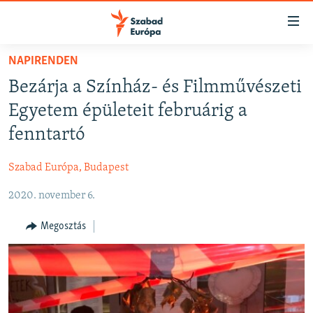
Akadálymentes
mód
Ugrás
NAPIRENDEN
a
NAPIRENDEN
Bezárja a Színház- és Filmművészeti
fő
AKTUÁLIS
oldalra
Egyetem épületeit februárig a
FELIRATKOZÁS
PODCASTOK
Ugrás
fenntartó
a
VIDEÓK
tartalomjegyzékre
Szabad Európa, Budapest
Spotify
ELEMZŐ
Ugrás
a
2020. november 6.
NER15
Feliratkozás
keresésre
SZABADON
Megosztás
TÁRSADALOM
DEMOKRÁCIA
A PÉNZ NYOMÁBAN