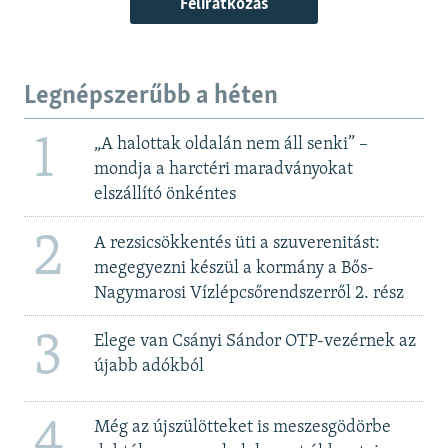
Feliratkozás
Legnépszerűbb a héten
1
„A halottak oldalán nem áll senki” –
mondja a harctéri maradványokat
elszállító önkéntes
2
A rezsicsökkentés üti a szuverenitást:
megegyezni készül a kormány a Bős-
Nagymarosi Vízlépcsőrendszerről 2. rész
3
Elege van Csányi Sándor OTP-vezérnek az
újabb adókból
4
Még az újszülötteket is meszesgödörbe