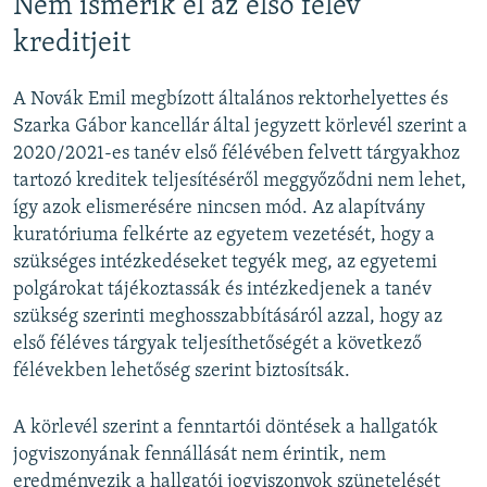
Nem ismerik el az első félév
kreditjeit
A Novák Emil megbízott általános rektorhelyettes és
Szarka Gábor kancellár által jegyzett körlevél szerint a
2020/2021-es tanév első félévében felvett tárgyakhoz
tartozó kreditek teljesítéséről meggyőződni nem lehet,
így azok elismerésére nincsen mód. Az alapítvány
kuratóriuma felkérte az egyetem vezetését, hogy a
szükséges intézkedéseket tegyék meg, az egyetemi
polgárokat tájékoztassák és intézkedjenek a tanév
szükség szerinti meghosszabbításáról azzal, hogy az
első féléves tárgyak teljesíthetőségét a következő
félévekben lehetőség szerint biztosítsák.
A körlevél szerint a fenntartói döntések a hallgatók
jogviszonyának fennállását nem érintik, nem
eredményezik a hallgatói jogviszonyok szünetelését