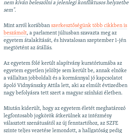
nem kíván beleszólni a jelenlegi konfliktusos helyzetbe
sem".
Mint arról korábban
szerkesztőségünk több cikkben is
beszámolt
, a parlament júliusban szavazta meg az
egyetem átalakítását, és hivatalosan szeptember 1-jén
megtörtént az átállás.
Az egyetem fölé került alapítvány kuratóriumába az
egyetem egyetlen jelöltje sem került be, annak elnöke
a vállaltan jobboldali és a kormánnyal jó kapcsolatot
ápoló Vidnyánszky Attila lett, aki az elmúlt évtizedben
nagy befolyásra tett szert a magyar színházi életben.
Miután kiderült, hogy az egyetem életét meghatározó
legfontosabb jogkörök átkerülnek az intézmény
választott szenátusától az új fenntartóhoz, az SZFE
szinte teljes vezetése lemondott, a hallgatóság pedig