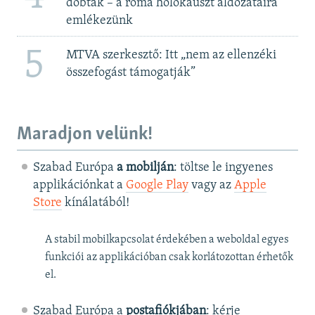
dobták – a roma holokauszt áldozataira
emlékezünk
5
MTVA szerkesztő: Itt „nem az ellenzéki
összefogást támogatják”
Maradjon velünk!
Szabad Európa
a mobilján
: töltse le ingyenes
applikációnkat a
Google Play
vagy az
Apple
Store
kínálatából!
A stabil mobilkapcsolat érdekében a weboldal egyes
funkciói az applikációban csak korlátozottan érhetők
el.
Szabad Európa a
postafiókjában
: kérje