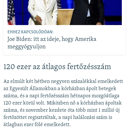
EHHEZ KAPCSOLÓDÓAN:
Joe Biden: itt az ideje, hogy Amerika
meggyógyuljon
120 ezer az átlagos fertőzésszám
Az elmúlt két hétben negyven százalékkal emelkedett
az Egyesült Államokban a kórházban ápolt betegek
száma, és a napi fertőzésszám hétnapos mozgóátlaga
120 ezer körül volt. Miközben nő a kórházban ápoltak
száma, és november kezdete óta több mint 1 millió új
fertőzöttet regisztráltak, a napi halálozási szám is
átlagban ezer fölé emelkedett.