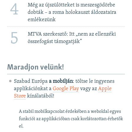
4
Még az újszülötteket is meszesgödörbe
dobták – a roma holokauszt áldozataira
emlékezünk
5
MTVA szerkesztő: Itt „nem az ellenzéki
összefogást támogatják”
Maradjon velünk!
Szabad Európa
a mobilján
: töltse le ingyenes
applikációnkat a
Google Play
vagy az
Apple
Store
kínálatából!
A stabil mobilkapcsolat érdekében a weboldal egyes
funkciói az applikációban csak korlátozottan érhetők
el.