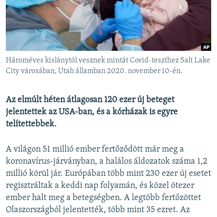
EURÓPAI UNIÓ
VILÁG
KLÍMAVÁLTOZÁS
A MÚLT TANULSÁGAI
Hároméves kislánytól vesznek mintát Covid-teszthez Salt Lake
City városában, Utah államban 2020. november 10-én.
KÖVESSEN MINKET!
Az elmúlt héten átlagosan 120 ezer új beteget
jelentettek az USA-ban, és a kórházak is egyre
telítettebbek.
Valamennyi RFE/RL weboldal
A világon 51 millió ember fertőződött már meg a
koronavírus-járványban, a halálos áldozatok száma 1,2
millió körül jár. Európában több mint 230 ezer új esetet
regisztráltak a keddi nap folyamán, és közel ötezer
ember halt meg a betegségben. A legtöbb fertőzöttet
Olaszországból jelentették, több mint 35 ezret. Az