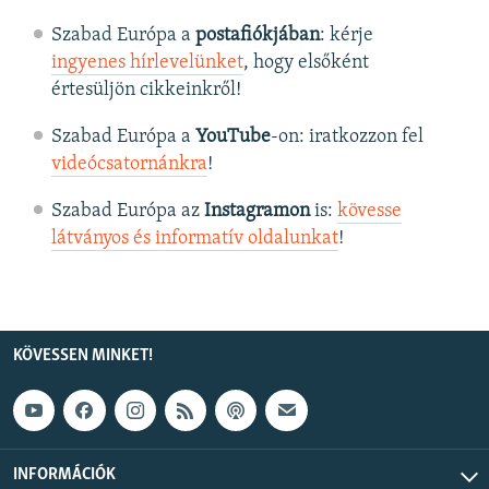
Szabad Európa a
postafiókjában
: kérje
ingyenes hírlevelünket
, hogy elsőként
értesüljön cikkeinkről!
Szabad Európa a
YouTube
-on: iratkozzon fel
videócsatornánkra
!
Szabad Európa az
Instagramon
is:
kövesse
látványos és informatív oldalunkat
! ​
KÖVESSEN MINKET!
INFORMÁCIÓK