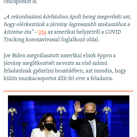
csúcspontot is.
„
A rekordszámú kórházban ápolt beteg megerősíti azt,
hogy elérkeztünk a járvány legrosszabb szakaszához a
kitörése óta”
–
írta
az amerikai helyzetről a COVID
Tracking koronavírussal foglalkozó oldal.
Joe Biden megválasztott amerikai elnök éppen a
járvány megfékezését nevezte az első számú
feladatának győzelmi beszédében, azt mondta, hogy
külön munkacsoportot állít fel erre a feladatra.