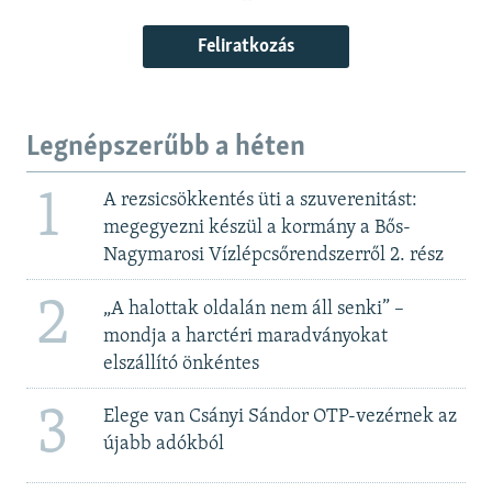
Feliratkozás
Legnépszerűbb a héten
1
A rezsicsökkentés üti a szuverenitást:
megegyezni készül a kormány a Bős-
Nagymarosi Vízlépcsőrendszerről 2. rész
2
„A halottak oldalán nem áll senki” –
mondja a harctéri maradványokat
elszállító önkéntes
3
Elege van Csányi Sándor OTP-vezérnek az
újabb adókból