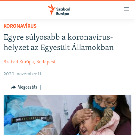
Akadálymentes
mód
Ugrás
KORONAVÍRUS
a
NAPIRENDEN
Egyre súlyosabb a koronavírus-
fő
AKTUÁLIS
oldalra
helyzet az Egyesült Államokban
FELIRATKOZÁS
PODCASTOK
Ugrás
a
Szabad Európa, Budapest
VIDEÓK
tartalomjegyzékre
Spotify
2020. november 11.
ELEMZŐ
Ugrás
a
NER15
Megosztás
Feliratkozás
keresésre
SZABADON
TÁRSADALOM
DEMOKRÁCIA
A PÉNZ NYOMÁBAN