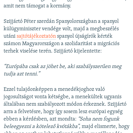
amit nem támogat a kormány.
Szijjártó Péter szerdán Spanyolországban a spanyol
külügyminiszter vendége volt, majd a megbeszélés
utáni
sajtótájékoztatón
spanyol újságírók kérték
számon Magyarországon a szolidaritást a migrációs
terhek viselése terén. Szijjártó kijelentette:
“Európába csak az jöhet be, aki szabályszerűen meg
tudja azt tenni.”
Ezzel tulajdonképpen a menedékjoghoz való
jogosultságot vonta kétségbe, a menekültek ugyanis
általában nem szabályozott módon érkeznek. Szijjártó
arra a felvetésre, hogy így sosem lesz európai egység
ebben a kérdésben, azt mondta:
“Soha nem fogunk
beleegyezni a kötelező kvótákba”,
majd elismerte, hogy