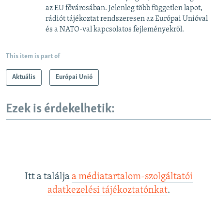
az EU fővárosában. Jelenleg több független lapot,
rádiót tájékoztat rendszeresen az Európai Unióval
és a NATO-val kapcsolatos fejleményekről.
This item is part of
Aktuális
Európai Unió
Ezek is érdekelhetik:
Itt a találja
a médiatartalom-szolgáltatói
adatkezelési tájékoztatónkat
.