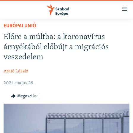
Akadálymentes
mód
Ugrás
EURÓPAI UNIÓ
a
NAPIRENDEN
Előre a múltba: a koronavírus
fő
AKTUÁLIS
oldalra
árnyékából előbújt a migrációs
FELIRATKOZÁS
PODCASTOK
Ugrás
veszedelem
a
VIDEÓK
tartalomjegyzékre
Arató László
Spotify
ELEMZŐ
Ugrás
a
2021. május 28.
NER15
Feliratkozás
keresésre
SZABADON
Megosztás
TÁRSADALOM
DEMOKRÁCIA
A PÉNZ NYOMÁBAN