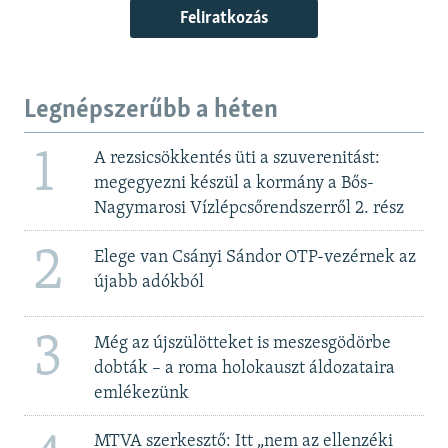
Feliratkozás
Legnépszerűbb a héten
1
A rezsicsökkentés üti a szuverenitást:
megegyezni készül a kormány a Bős-
Nagymarosi Vízlépcsőrendszerről 2. rész
2
Elege van Csányi Sándor OTP-vezérnek az
újabb adókból
3
Még az újszülötteket is meszesgödörbe
dobták – a roma holokauszt áldozataira
emlékezünk
MTVA szerkesztő: Itt „nem az ellenzéki