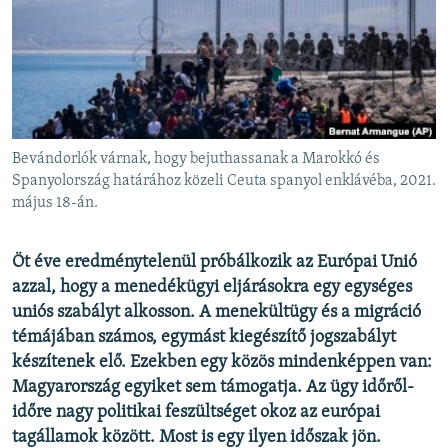
EURÓPAI UNIÓ
VILÁG
KLÍMAVÁLTOZÁS
A MÚLT TANULSÁGAI
Bevándorlók várnak, hogy bejuthassanak a Marokkó és
KÖVESSEN MINKET!
Spanyolország határához közeli Ceuta spanyol enklávéba, 2021.
május 18-án.
Öt éve eredménytelenül próbálkozik az Európai Unió
Valamennyi RFE/RL weboldal
azzal, hogy a menedékügyi eljárásokra egy egységes
uniós szabályt alkosson. A menekültügy és a migráció
témájában számos, egymást kiegészítő jogszabályt
készítenek elő. Ezekben egy közös mindenképpen van:
Magyarország egyiket sem támogatja. Az ügy időről-
időre nagy politikai feszültséget okoz az európai
tagállamok között. Most is egy ilyen időszak jön.