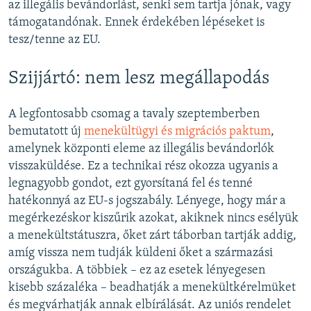
az illegális bevándorlást, senki sem tartja jónak, vagy
támogatandónak. Ennek érdekében lépéseket is
tesz/tenne az EU.
Szijjártó: nem lesz megállapodás
A legfontosabb csomag a tavaly szeptemberben
bemutatott új
menekültügyi és migrációs paktum
,
amelynek központi eleme az illegális bevándorlók
visszaküldése. Ez a technikai rész okozza ugyanis a
legnagyobb gondot, ezt gyorsítaná fel és tenné
hatékonnyá az EU-s jogszabály. Lényege, hogy már a
megérkezéskor kiszűrik azokat, akiknek nincs esélyük
a menekültstátuszra, őket zárt táborban tartják addig,
amíg vissza nem tudják küldeni őket a származási
országukba. A többiek – ez az esetek lényegesen
kisebb százaléka – beadhatják a menekültkérelmüket
és megvárhatják annak elbírálását. Az uniós rendelet