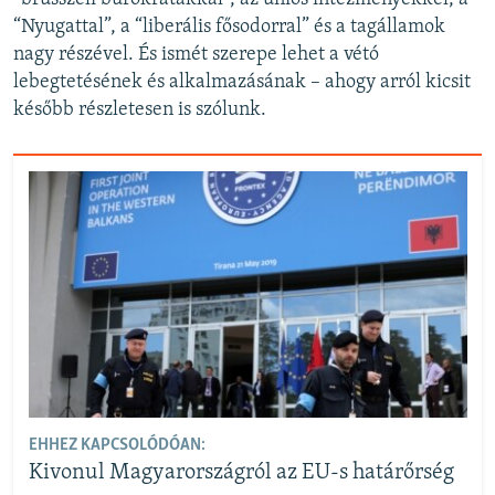
“Nyugattal”, a “liberális fősodorral” és a tagállamok
nagy részével. És ismét szerepe lehet a vétó
lebegtetésének és alkalmazásának – ahogy arról kicsit
később részletesen is szólunk.
EHHEZ KAPCSOLÓDÓAN:
Kivonul Magyarországról az EU-s határőrség