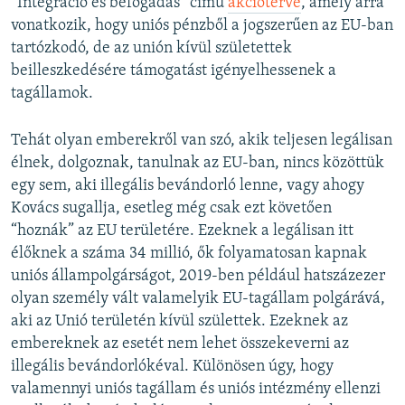
“Integráció és befogadás” című
akcióterve
, amely arra
vonatkozik, hogy uniós pénzből a jogszerűen az EU-ban
tartózkodó, de az unión kívül születettek
beilleszkedésére támogatást igényelhessenek a
tagállamok.
Tehát olyan emberekről van szó, akik teljesen legálisan
élnek, dolgoznak, tanulnak az EU-ban, nincs közöttük
egy sem, aki illegális bevándorló lenne, vagy ahogy
Kovács sugallja, esetleg még csak ezt követően
“hoznák” az EU területére. Ezeknek a legálisan itt
élőknek a száma 34 millió, ők folyamatosan kapnak
uniós állampolgárságot, 2019-ben például hatszázezer
olyan személy vált valamelyik EU-tagállam polgárává,
aki az Unió területén kívül születtek. Ezeknek az
embereknek az esetét nem lehet összekeverni az
illegális bevándorlókéval. Különösen úgy, hogy
valamennyi uniós tagállam és uniós intézmény ellenzi