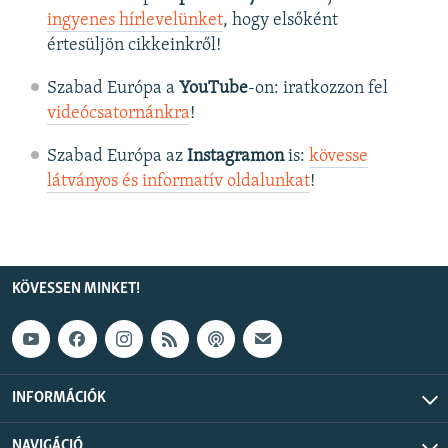
ingyenes hírlevelünket
, hogy elsőként
értesüljön cikkeinkről!
Szabad Európa a
YouTube
-on: iratkozzon fel
videócsatornánkra
!
Szabad Európa az
Instagramon
is:
kövesse
látványos és informatív oldalunkat
! ​
KÖVESSEN MINKET!
INFORMÁCIÓK
NAVIGÁCIÓ