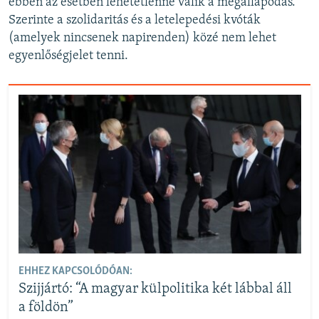
ebben az esetben lehetetlenné válik a megállapodás.
Szerinte a szolidaritás és a letelepedési kvóták
(amelyek nincsenek napirenden) közé nem lehet
egyenlőségjelet tenni.
EHHEZ KAPCSOLÓDÓAN:
Szijjártó: “A magyar külpolitika két lábbal áll
a földön”