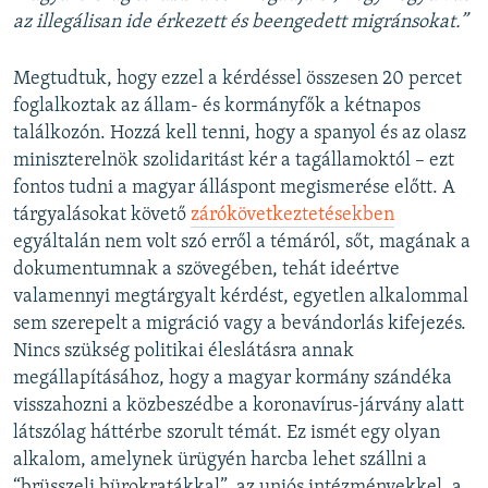
az illegálisan ide érkezett és beengedett migránsokat.”
Megtudtuk, hogy ezzel a kérdéssel összesen 20 percet
foglalkoztak az állam- és kormányfők a kétnapos
találkozón. Hozzá kell tenni, hogy a spanyol és az olasz
miniszterelnök szolidaritást kér a tagállamoktól – ezt
fontos tudni a magyar álláspont megismerése előtt. A
tárgyalásokat követő
zárókövetkeztetésekben
egyáltalán nem volt szó erről a témáról, sőt, magának a
dokumentumnak a szövegében, tehát ideértve
valamennyi megtárgyalt kérdést, egyetlen alkalommal
sem szerepelt a migráció vagy a bevándorlás kifejezés.
Nincs szükség politikai éleslátásra annak
megállapításához, hogy a magyar kormány szándéka
visszahozni a közbeszédbe a koronavírus-járvány alatt
látszólag háttérbe szorult témát. Ez ismét egy olyan
alkalom, amelynek ürügyén harcba lehet szállni a
“brüsszeli bürokratákkal”, az uniós intézményekkel, a