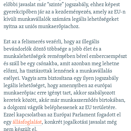
előbbi javaslat már “szinte” jogszabály, ehhez képest
gyerekcipőben jár az a kezdeményezés, amely az EU-n
kívüli munkavállalók számára legális lehetőségeket
nyitna az uniós munkaerőpiachoz.
Ezt az a felismerés vezérli, hogy az illegális
bevándorlók döntő többsége a jobb élet és a
munkalehetőségek reményében bérel embercsempészt
és száll be egy csónakba, amit azonban meg lehetne
előzni, ha tisztázottak lennének a munkavállalás
esélyei. Vagyis arra biztosítana egy ilyen jogszabály
legális lehetőséget, hogy amennyiben az európai
munkaerőpiac erre igényt tart, akkor szabályozott
keretek között, akár már munkaszerződés birtokában,
a dolgozni vágyók beléphessenek az EU területére.
Ezzel kapcsolatban az Európai Parlament fogadott el
egy
állásfoglalást
, konkrét jogalkotási javaslat még
nem készült el.