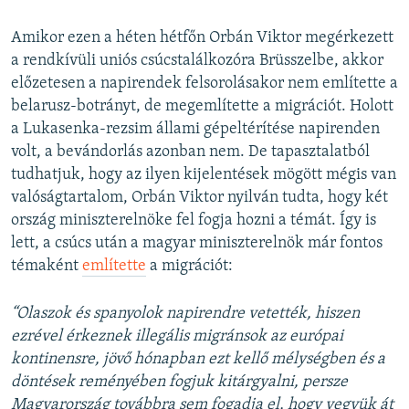
Amikor ezen a héten hétfőn Orbán Viktor megérkezett
a rendkívüli uniós csúcstalálkozóra Brüsszelbe, akkor
előzetesen a napirendek felsorolásakor nem említette a
belarusz-botrányt, de megemlítette a migrációt. Holott
a Lukasenka-rezsim állami gépeltérítése napirenden
volt, a bevándorlás azonban nem. De tapasztalatból
tudhatjuk, hogy az ilyen kijelentések mögött mégis van
valóságtartalom, Orbán Viktor nyilván tudta, hogy két
ország miniszterelnöke fel fogja hozni a témát. Így is
lett, a csúcs után a magyar miniszterelnök már fontos
témaként
említette
a migrációt:
“Olaszok és spanyolok napirendre vetették, hiszen
ezrével érkeznek illegális migránsok az európai
kontinensre, jövő hónapban ezt kellő mélységben és a
döntések reményében fogjuk kitárgyalni, persze
Magyarország továbbra sem fogadja el, hogy vegyük át