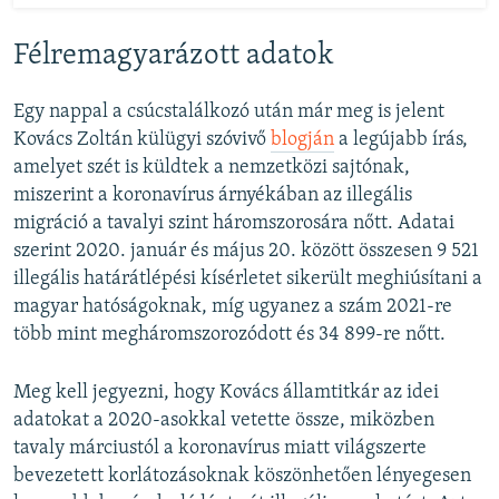
Félremagyarázott adatok
Egy nappal a csúcstalálkozó után már meg is jelent
Kovács Zoltán külügyi szóvivő
blogján
a legújabb írás,
amelyet szét is küldtek a nemzetközi sajtónak,
miszerint a koronavírus árnyékában az illegális
migráció a tavalyi szint háromszorosára nőtt. Adatai
szerint 2020. január és május 20. között összesen 9 521
illegális határátlépési kísérletet sikerült meghiúsítani a
magyar hatóságoknak, míg ugyanez a szám 2021-re
több mint megháromszorozódott és 34 899-re nőtt.
Meg kell jegyezni, hogy Kovács államtitkár az idei
adatokat a 2020-asokkal vetette össze, miközben
tavaly márciustól a koronavírus miatt világszerte
bevezetett korlátozásoknak köszönhetően lényegesen