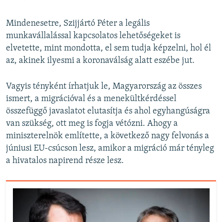
Mindenesetre, Szijjártó Péter a legális
munkavállalással kapcsolatos lehetőségeket is
elvetette, mint mondotta, el sem tudja képzelni, hol él
az, akinek ilyesmi a koronaválság alatt eszébe jut.
Vagyis tényként írhatjuk le, Magyarország az összes
ismert, a migrációval és a menekültkérdéssel
összefüggő javaslatot elutasítja és ahol egyhangúságra
van szükség, ott meg is fogja vétózni. Ahogy a
miniszterelnök említette, a következő nagy felvonás a
júniusi EU-csúcson lesz, amikor a migráció már tényleg
a hivatalos napirend része lesz.