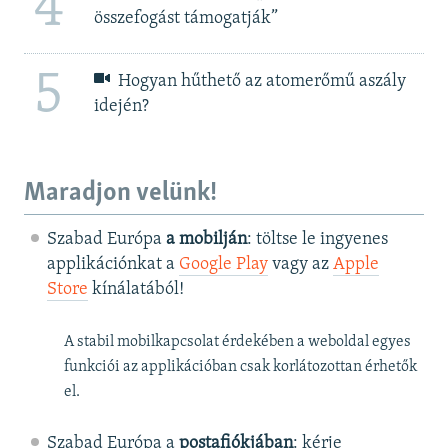
4
összefogást támogatják”
5
Hogyan hűthető az atomerőmű aszály
idején?
Maradjon velünk!
Szabad Európa
a mobilján
: töltse le ingyenes
applikációnkat a
Google Play
vagy az
Apple
Store
kínálatából!
A stabil mobilkapcsolat érdekében a weboldal egyes
funkciói az applikációban csak korlátozottan érhetők
el.
Szabad Európa a
postafiókjában
: kérje