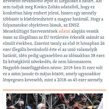
kevesebb bevándorló lépte át illegálisan a határt. Azt
sem tudjuk meg Kovács Zoltán adataiból, hogy ez
konkrétan hány embert jelent, hiszen egy személy
többször is kísérletezhetett a magyar határnál. Hogy a
folyamatokat objektíven lássuk, az ENSZ
Menekültügyi Szervezetének
adatai
alapján vessük
össze az illegálisan az EU területére érkezők számát az
elmúlt években. Eszerint tavaly az első öt hónapban 26
ezer illegális bevándorló érte el az unió valamelyik
határát, idén pedig ugyanebben az időszakban 38 ezer.
Ez kétségkívül növekedés, de nem háromszoros.
Nagyobb összefüggésben nézve: 2019-ben 31 ezer volt
ez a szám január és május között, amely ugyanakkor
lényegesen kevesebb, mint a 2018-as 45 ezer személy.