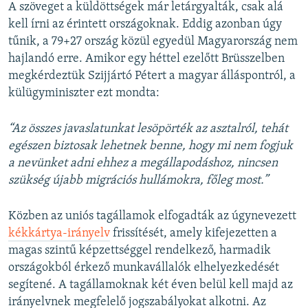
A szöveget a küldöttségek már letárgyalták, csak alá
kell írni az érintett országoknak. Eddig azonban úgy
tűnik, a 79+27 ország közül egyedül Magyarország nem
hajlandó erre. Amikor egy héttel ezelőtt Brüsszelben
megkérdeztük Szijjártó Pétert a magyar álláspontról, a
külügyminiszter ezt mondta:
“Az összes javaslatunkat lesöpörték az asztalról, tehát
egészen biztosak lehetnek benne, hogy mi nem fogjuk
a nevünket adni ehhez a megállapodáshoz, nincsen
szükség újabb migrációs hullámokra, főleg most.”
Közben az uniós tagállamok elfogadták az úgynevezett
kékkártya-irányelv
frissítését, amely kifejezetten a
magas szintű képzettséggel rendelkező, harmadik
országokból érkező munkavállalók elhelyezkedését
segítené. A tagállamoknak két éven belül kell majd az
irányelvnek megfelelő jogszabályokat alkotni. Az