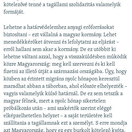
kötelezővé tenné a tagállami szolidaritás valamelyik
formáját.
Lehetne a határvédelemhez anyagi erőforrásokat
biztosítani – ezt vállalná a magyar kormány. Lehet
menedékkérőket átvenni és lefolytatni az eljárást –
erről hallani sem akar a kormány. De ez utóbbit ki
lehetne váltani azzal, hogy a visszaküldésben működik
közre Magyarország: meg kell szervezni és ki kell
fizetni az illető útját a származási országába. Úgy, hogy
közben az érintett migráns nyolc hónapon keresztül
maradhat abban a táborban, ahol először elhelyezték –
vagyis valamelyik külső határnál. De ez sem tetszik a
magyar félnek, mert a nyolc hónap sikertelen
próbálkozás után – ami szakértők szerint eléggé
elképzelhetetlen helyzet – a saját területére kell
szállítania a tagállamnak ezt a személyt. S erre mondja
azt Magyarország, hogy ez egy burkolt kötelező kvóta,