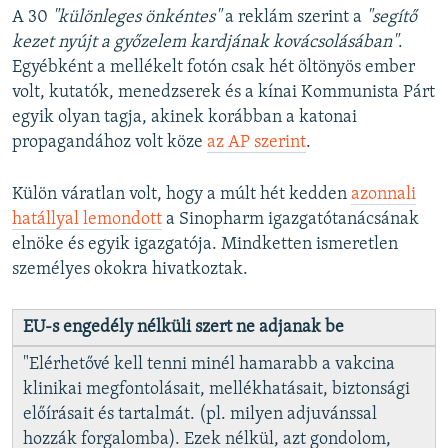
A 30
"különleges önkéntes"
a reklám szerint a
"segítő
kezet nyújt a győzelem kardjának kovácsolásában"
.
Egyébként a mellékelt fotón csak hét öltönyös ember
volt, kutatók, menedzserek és a kínai Kommunista Párt
egyik olyan tagja, akinek korábban a katonai
propagandához volt köze
az AP szerint
.
Külön váratlan volt, hogy a múlt hét kedden
azonnali
hatállyal lemondott
a Sinopharm igazgatótanácsának
elnöke és egyik igazgatója. Mindketten ismeretlen
személyes okokra hivatkoztak.
EU-s engedély nélküli szert ne adjanak be
"Elérhetővé kell tenni minél hamarabb a vakcina
klinikai megfontolásait, mellékhatásait, biztonsági
előírásait és tartalmát. (pl. milyen adjuvánssal
hozzák forgalomba). Ezek nélkül, azt gondolom,