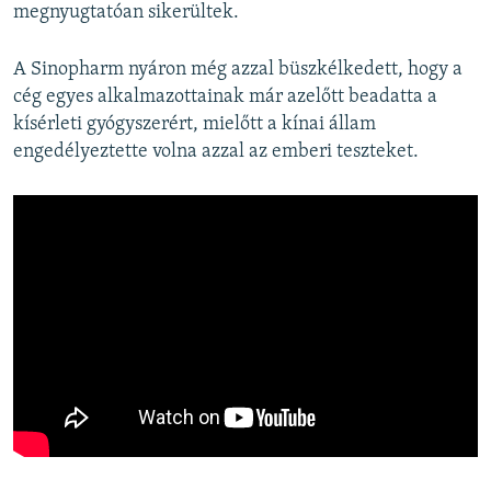
megnyugtatóan sikerültek.
A Sinopharm nyáron még azzal büszkélkedett, hogy a
cég egyes alkalmazottainak már azelőtt beadatta a
kísérleti gyógyszerért, mielőtt a kínai állam
engedélyeztette volna azzal az emberi teszteket.