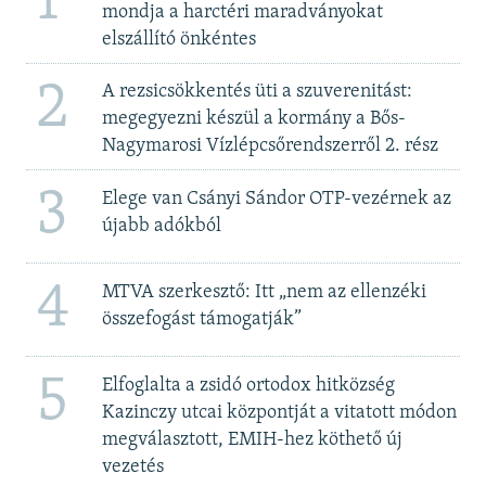
1
mondja a harctéri maradványokat
elszállító önkéntes
2
A rezsicsökkentés üti a szuverenitást:
megegyezni készül a kormány a Bős-
Nagymarosi Vízlépcsőrendszerről 2. rész
3
Elege van Csányi Sándor OTP-vezérnek az
újabb adókból
4
MTVA szerkesztő: Itt „nem az ellenzéki
összefogást támogatják”
5
Elfoglalta a zsidó ortodox hitközség
Kazinczy utcai központját a vitatott módon
megválasztott, EMIH-hez köthető új
vezetés