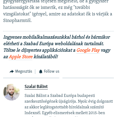
gyógyszergyártása teljesen megfelelő, de a gyógyszer
hatásosságát ők se ismerik, ez még "további
vizsgálatokat" igényel, amire az adatokat ők is várják a
Sinopharmtól.
Ingyenes mobilalkalmazásunkkal bárhol és bármikor
elérheti a Szabad Európa weboldalának tartalmát.
Töltse le díjnyertes applikációnkat a
Google Play
vagy
az
Apple Store
kínálatából!
Megosztás
Follow us
Szalai Bálint
Szalai Bálint a Szabad Európa budapesti
szerkesztőségének újságírója. Nyolc évig dolgozott
az akkor leglátogatottabb híroldalnak számító
Indexnél. Egyéb elismerések mellett 2015-ben