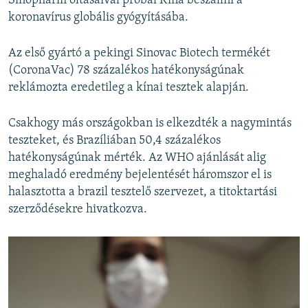
Sinopharm oltásaival próbál Kína beszállni a
koronavírus globális gyógyításába.
Az első gyártó a pekingi Sinovac Biotech termékét
(CoronaVac) 78 százalékos hatékonyságúnak
reklámozta eredetileg a kínai tesztek alapján.
Csakhogy más országokban is elkezdték a nagymintás
teszteket, és Brazíliában 50,4 százalékos
hatékonyságúnak mérték. Az WHO ajánlását alig
meghaladó eredmény bejelentését háromszor el is
halasztotta a brazil tesztelő szervezet, a titoktartási
szerződésekre hivatkozva.