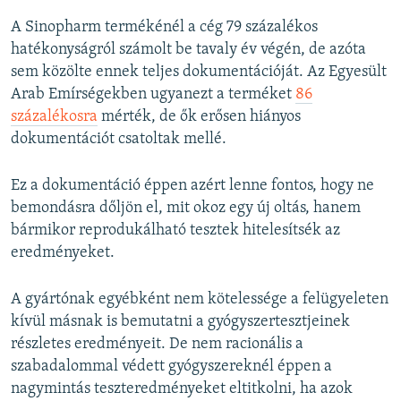
A Sinopharm termékénél a cég 79 százalékos
hatékonyságról számolt be tavaly év végén, de azóta
sem közölte ennek teljes dokumentációját. Az Egyesült
Arab Emírségekben ugyanezt a terméket
86
százalékosra
mérték, de ők erősen hiányos
dokumentációt csatoltak mellé.
Ez a dokumentáció éppen azért lenne fontos, hogy ne
bemondásra dőljön el, mit okoz egy új oltás, hanem
bármikor reprodukálható tesztek hitelesítsék az
eredményeket.
A gyártónak egyébként nem kötelessége a felügyeleten
kívül másnak is bemutatni a gyógyszertesztjeinek
részletes eredményeit. De nem racionális a
szabadalommal védett gyógyszereknél éppen a
nagymintás teszteredményeket eltitkolni, ha azok