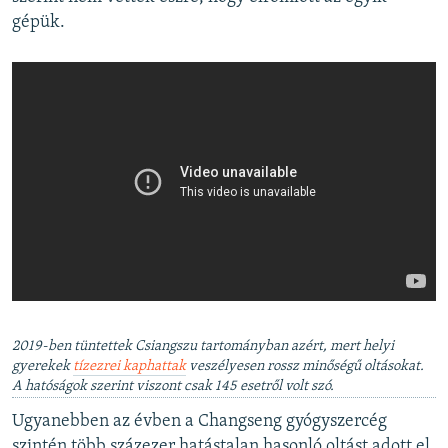
gépük.
2019-ben tüntettek Csiangszu tartományban azért, mert helyi
gyerekek
tízezrei kaphattak
veszélyesen rossz minőségű oltásokat.
A hatóságok szerint viszont csak 145 esetről volt szó.
Ugyanebben az évben a Changseng gyógyszercég
szintén több százezer hatástalan hasonló oltást adott el,