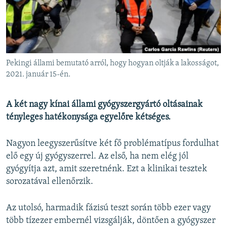
EURÓPAI UNIÓ
VILÁG
KLÍMAVÁLTOZÁS
A MÚLT TANULSÁGAI
Pekingi állami bemutató arról, hogy hogyan oltják a lakosságot,
2021. január 15-én.
KÖVESSEN MINKET!
A két nagy kínai állami gyógyszergyártó oltásainak
tényleges hatékonysága egyelőre kétséges.
Valamennyi RFE/RL weboldal
Nagyon leegyszerűsítve két fő problématípus fordulhat
elő egy új gyógyszerrel. Az első, ha nem elég jól
gyógyítja azt, amit szeretnénk. Ezt a klinikai tesztek
sorozatával ellenőrzik.
Az utolsó, harmadik fázisú teszt során több ezer vagy
több tízezer embernél vizsgálják, döntően a gyógyszer