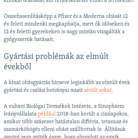
klinikai tesztadat állt rendelkezésre ennél a terméknél.
Összehasonlításképp a Pfizer és a Moderna oltását 12
év felett mindenki megkaphatja, mert ők időseken és
12 év feletti gyerekeken is nagy mintán vizsgálták a
gyógyszerük hatásait.
Gyártási problémák az elmúlt
évekből
A kínai oltásgyártás hírneve leginkább az elmúlt évek
gyártási és csalási botrányai miatt
sérült sokat
.
A vuhani Biológai Termékek Intézete, a Sinopharm
leányvállalata
például
2018-ban került a címlapokra,
amikor több százezer hatástalan diftéria, tetanusz és
szamárköhögés elleni oltást szállítottak le. Állításuk
szerint nem vették észre, hogy elromlott az egyik