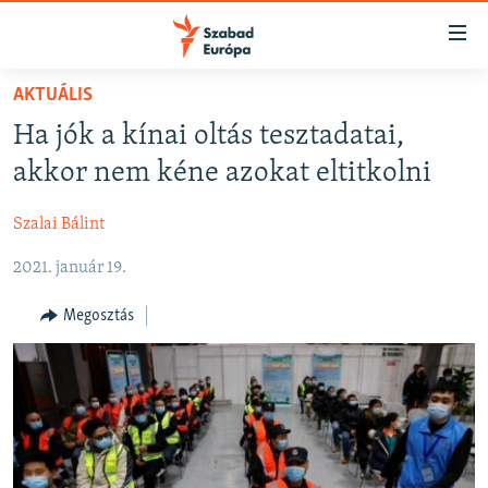
Akadálymentes
mód
Ugrás
AKTUÁLIS
a
NAPIRENDEN
Ha jók a kínai oltás tesztadatai,
fő
AKTUÁLIS
oldalra
akkor nem kéne azokat eltitkolni
FELIRATKOZÁS
PODCASTOK
Ugrás
a
Szalai Bálint
VIDEÓK
tartalomjegyzékre
Spotify
2021. január 19.
ELEMZŐ
Ugrás
a
NER15
Megosztás
Feliratkozás
keresésre
SZABADON
TÁRSADALOM
DEMOKRÁCIA
A PÉNZ NYOMÁBAN