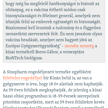
hogy még ha megfelelő hatékonyságot is biztosít az
oltóanyag, ez a vakcina érthető módon csak
bizonytalanságot és félelmet generál, amelyek nem
írhatják felül az emberek egészségét és biztonságát.
Bizalommal kell lennünk a tudomány és a független
nemzetközi szervezetek felé. Én nem javaslom olyan
vakcina beadását, amelyet nem hagyott jóvá az
Európai Gyógyszerügynökség" -
mondta nemrég
a
kínai termékről Boros Gábor, a versenytárs
BioNTech biológusa.
A Sinopharm engedélyezett terméke egyébként
feltételes engedéllyel
bír Kínán belül is, az van a
gyógyszerre is írva, hogy 18 év alattiak nem kaphatják.
Az 59 éven felüliek megkaphatják, de jelenleg a kínai
hazai oltási programban is 18-59 évesek szerepelnek
prioritási csoportként, mert az 59 éven felüliekre kevés