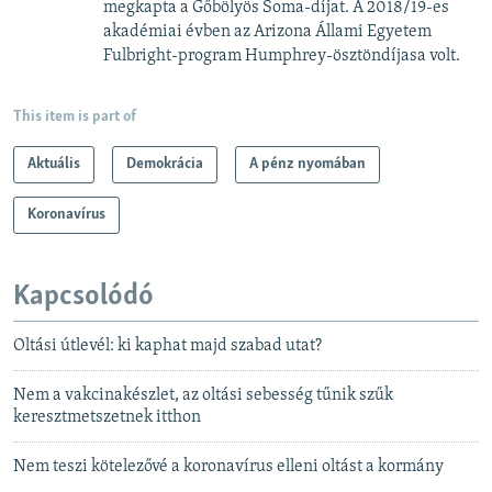
megkapta a Gőbölyös Soma-díjat. A 2018/19-es
akadémiai évben az Arizona Állami Egyetem
Fulbright-program Humphrey-ösztöndíjasa volt.
This item is part of
Aktuális
Demokrácia
A pénz nyomában
Koronavírus
Kapcsolódó
Oltási útlevél: ki kaphat majd szabad utat?
Nem a vakcinakészlet, az oltási sebesség tűnik szűk
keresztmetszetnek itthon
Nem teszi kötelezővé a koronavírus elleni oltást a kormány