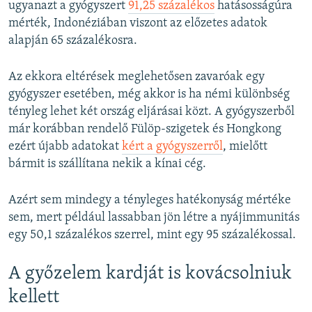
ugyanazt a gyógyszert
91,25 százalékos
hatásosságúra
mérték, Indonéziában viszont az előzetes adatok
alapján 65 százalékosra.
Az ekkora eltérések meglehetősen zavaróak egy
gyógyszer esetében, még akkor is ha némi különbség
tényleg lehet két ország eljárásai közt. A gyógyszerből
már korábban rendelő Fülöp-szigetek és Hongkong
ezért újabb adatokat
kért a gyógyszerről
, mielőtt
bármit is szállítana nekik a kínai cég.
Azért sem mindegy a tényleges hatékonyság mértéke
sem, mert például lassabban jön létre a nyájimmunitás
egy 50,1 százalékos szerrel, mint egy 95 százalékossal.
A győzelem kardját is kovácsolniuk
kellett