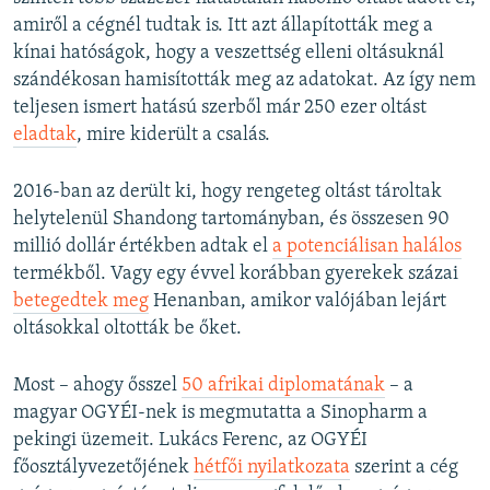
amiről a cégnél tudtak is. Itt azt állapították meg a
kínai hatóságok, hogy a veszettség elleni oltásuknál
szándékosan hamisították meg az adatokat. Az így nem
teljesen ismert hatású szerből már 250 ezer oltást
eladtak
, mire kiderült a csalás.
2016-ban az derült ki, hogy rengeteg oltást tároltak
helytelenül Shandong tartományban, és összesen 90
millió dollár értékben adtak el
a potenciálisan halálos
termékből. Vagy egy évvel korábban gyerekek százai
betegedtek meg
Henanban, amikor valójában lejárt
oltásokkal oltották be őket.
Most – ahogy ősszel
50 afrikai diplomatának
– a
magyar OGYÉI-nek is megmutatta a Sinopharm a
pekingi üzemeit. Lukács Ferenc, az OGYÉI
főosztályvezetőjének
hétfői nyilatkozata
szerint a cég