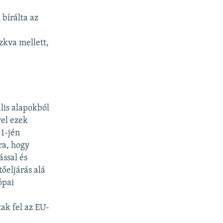
 bírálta az
zkva mellett,
lis alapokból
vel ezek
 1-jén
ra, hogy
ással és
őeljárás alá
ópai
tak fel az EU-