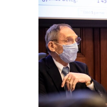
EURÓPAI UNIÓ
VILÁG
KLÍMAVÁLTOZÁS
A MÚLT TANULSÁGAI