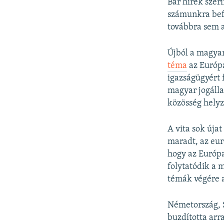
Bár hírek sze
számunkra bef
továbbra sem a
Újból a magyar
téma
az Európa
igazságügyért 
magyar jogálla
közösség helyz
A vita sok úja
maradt, az eur
hogy az Európa
folytatódik a 
témák végére a
Németország, S
buzdította arr