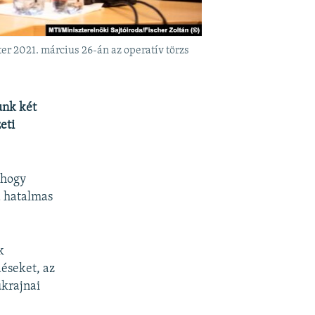
er 2021. március 26-án az operatív törzs
unk két
eti
 hogy
a hatalmas
k
éseket, az
ukrajnai