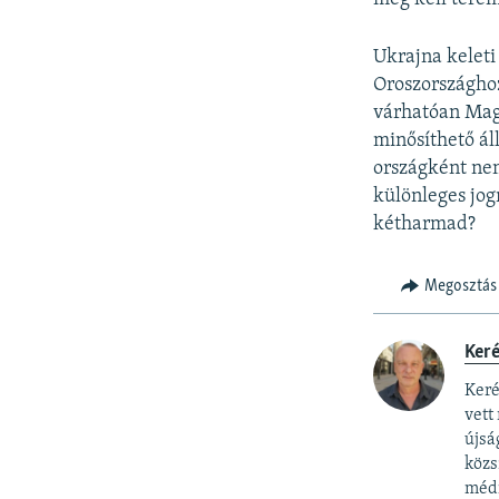
Ukrajna keleti
Oroszországhoz
várhatóan Magy
minősíthető ál
országként ne
különleges jog
kétharmad?
Megosztás
Ker
Keré
vett
újsá
közs
méd