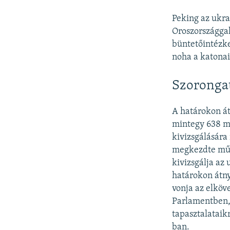
Peking az ukraj
Oroszországga
büntetőintézke
noha a katonai 
Szoronga
A határokon át
mintegy 638 mi
kivizsgálására
megkezdte műk
kivizsgálja az 
határokon átny
vonja az elköv
Parlamentben, 
tapasztalataikr
ban.