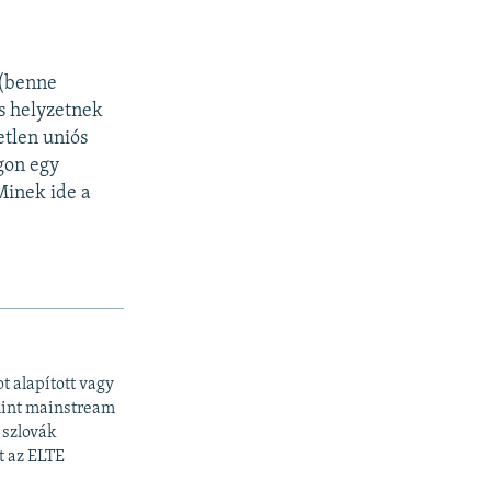
 (benne
s helyzetnek
tlen uniós
gon egy
Minek ide a
 alapított vagy
amint mainstream
 szlovák
t az ELTE