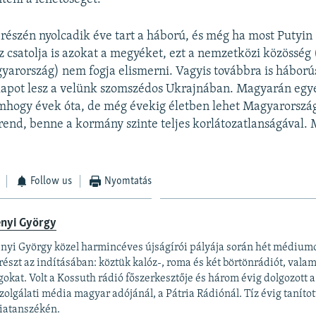
 részén nyolcadik éve tart a háború, és még ha most Putyin
 csatolja is azokat a megyéket, ezt a nemzetközi közösség
arország) nem fogja elismerni. Vagyis továbbra is háború
lapot lesz a velünk szomszédos Ukrajnában. Magyarán egye
mhogy évek óta, de még évekig életben lehet Magyarorszá
rend, benne a kormány szinte teljes korlátozatlanságával. 
Follow us
Nyomtatás
ényi György
nyi György közel harmincéves újságírói pályája során hét médiumot
 részt az indításában: köztük kalóz-, roma és két börtönrádiót, val
gokat. Volt a Kossuth rádió főszerkesztője és három évig dolgozott a
zolgálati média magyar adójánál, a Pátria Rádiónál. Tíz évig tanítot
iatanszékén.