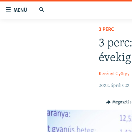
Akadálymentes
MENÜ
mód
Keresés
Ugrás
NAPIRENDEN
3 PERC
a
AKTUÁLIS
fő
3 perc
oldalra
PODCASTOK
Ugrás
évekig
VIDEÓK
a
tartalomjegyzékre
ELEMZŐ
Kerényi György
Ugrás
NER15
a
2022. április 22.
keresésre
SZABADON
TÁRSADALOM
Megosztás
DEMOKRÁCIA
A PÉNZ NYOMÁBAN