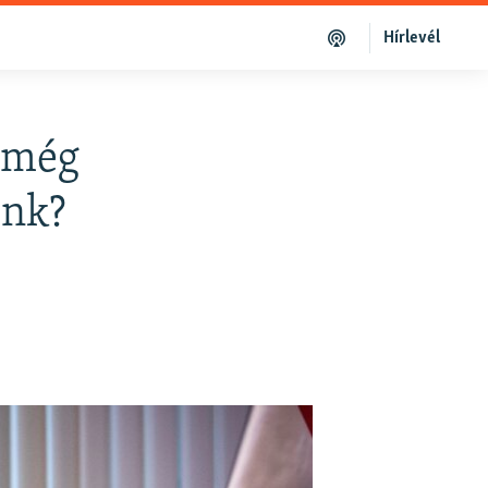
Hírlevél
a még
ünk?