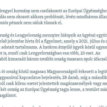
lengyel kormány nem csatlakozott az Európai Ügyészséghez
adás nem okozott akkora problémát, lévén mindhárom álla
 uniós pénzek nem náluk tűnnek el.
szág és Lengyelország mennyire hiányzik az ügyészi együ
 első jelentése hívta fel a figyelmet, amely a 2021. július é
k adatait tartalmazza. A határon átnyúló ügyek közül ugyani
 is, ennél csak Lengyelországban van több, 23 eset. Az
ől kimaradó három további ország összesen nyolc áfacsalá
 öt ország közül magasan Magyarországról érkezett a legt
gyanúval kapcsolatos bejelentés, 28 darab, míg a másodi
ól csak kilenc esetet jelentettek magánszemélyek vagy sz
ét ország az Európai Ügyészség tagja lenne, a testület má
zsgálatot.