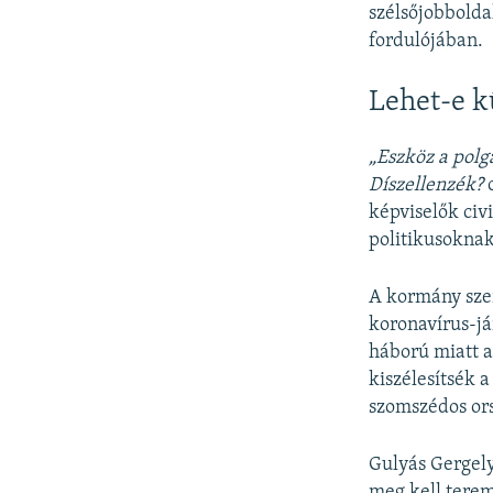
szélsőjobbolda
fordulójában.
Lehet-e k
„Eszköz a polg
Díszellenzék?
c
képviselők civ
politikusokna
A kormány szer
koronavírus-já
háború miatt 
kiszélesítsék a
szomszédos ors
Gulyás Gergely
meg kell terem