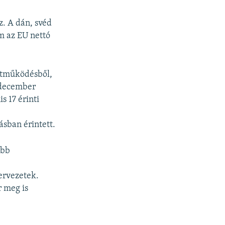
. A dán, svéd
m az EU nettó
ttműködésből,
s december
s 17 érinti
sban érintett.
öbb
k
ervezetek.
r meg is