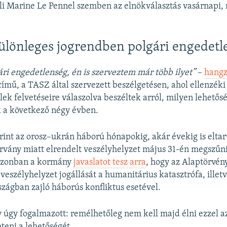
li Marine Le Pennel szemben az elnökválasztás vasárnapi,
ülönleges jogrendben polgári engedet
ári engedetlenség, én is szerveztem már több ilyet”
–
hangz
ímű, a TASZ által szervezett beszélgetésen, ahol ellenzék
ilek felvetéseire válaszolva beszéltek arról, milyen lehető
k a következő négy évben.
int az orosz–ukrán háború hónapokig, akár évekig is eltar
rvány miatt elrendelt veszélyhelyzet május 31-én megszűni
azonban a kormány
javaslatot tesz arra
, hogy az Alaptörvé
 veszélyhelyzet jogállását a humanitárius katasztrófa, illetv
zágban zajló háborús konfliktus esetével.
 úgy fogalmazott: remélhetőleg nem kell majd élni ezzel a
teni a lehetőségét.