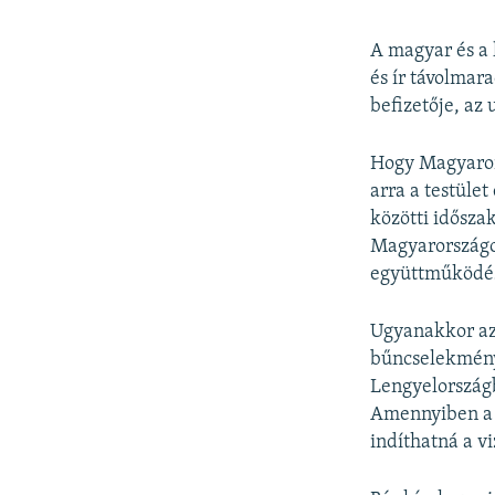
A magyar és a 
és ír távolmar
befizetője, az
Hogy Magyaror
arra a testület
közötti idősza
Magyarországot
együttműködésb
Ugyanakkor az
bűncselekmény
Lengyelországb
Amennyiben a k
indíthatná a vi