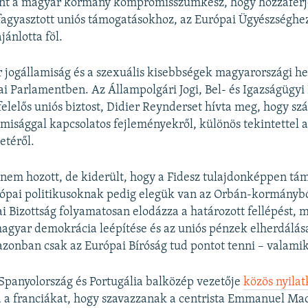
rint a magyar kormány kompromisszumkész, hogy hozzáférj
agyasztott uniós támogatásokhoz, az Európai Ügyészséghez
jánlotta föl.
 jogállamiság és a szexuális kisebbségek magyarországi h
i Parlamentben. Az Állampolgári Jogi, Bel- és Igazságügyi 
felelős uniós biztost, Didier Reynderset hívta meg, hogy sz
misággal kapcsolatos fejleményekről, különös tekintettel
etéről.
t nem hozott, de kiderült, hogy a Fidesz tulajdonképpen tá
ópai politikusoknak pedig elegük van az Orbán-kormánybó
i Bizottság folyamatosan elodázza a határozott fellépést,
magyar demokrácia leépítése és az uniós pénzek elherdálása
zonban csak az Európai Bíróság tud pontot tenni – valamik
panyolország és Portugália balközép vezetője
közös nyila
a a franciákat, hogy szavazzanak a centrista Emmanuel Ma