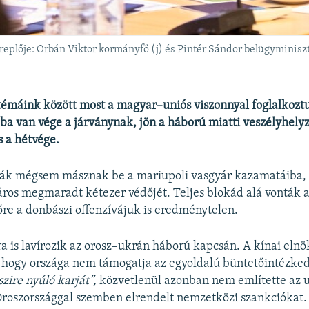
eplője: Orbán Viktor kormányfő (j) és Pintér Sándor belügyminiszt
témáink között most a magyar–uniós viszonnyal foglalkozt
ába van vége a járványnak, jön a háború miatti veszélyhelyz
 a hétvége.
nák mégsem másznak be a mariupoli vasgyár kazamatáiba,
város megmaradt kétezer védőjét. Teljes blokád alá vonták 
re a donbászi offenzívájuk is eredménytelen.
a is lavírozik az orosz–ukrán háború kapcsán. A kínai elnö
, hogy országa nem támogatja az egyoldalú büntetőintézked
zire nyúló karját”,
közvetlenül azonban nem említette az 
Oroszországgal szemben elrendelt nemzetközi szankciókat.