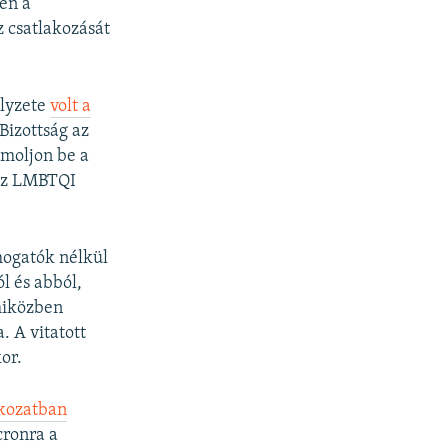
en a
 csatlakozását
elyzete
volt a
Bizottság az
ámoljon be a
 az LMBTQI
mogatók nélkül
l és abból,
 miközben
. A vitatott
or.
tkozatban
cronra a