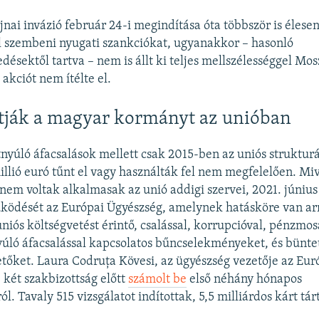
nai invázió február 24-i megindítása óta többször is élesen
l szembeni nyugati szankciókat, ugyanakkor – hasonló
désektől tartva – nem is állt ki teljes mellszélességgel Mos
akciót nem ítélte el.
tják a magyar kormányt az unióban
nyúló áfacsalások mellett csak 2015-ben az uniós strukturá
llió euró tűnt el vagy használták fel nem megfelelően. Mi
 nem voltak alkalmasak az unió addigi szervei, 2021. június
ödését az Európai Ügyészség, amelynek hatásköre van ar
uniós költségvetést érintő, csalással, korrupcióval, pénzmos
úló áfacsalással kapcsolatos bűncselekményeket, és büntet
etőket. Laura Codruța Kövesi, az ügyészség vezetője az Eur
két szakbizottság előtt
számolt be
első néhány hónapos
ól. Tavaly 515 vizsgálatot indítottak, 5,5 milliárdos kárt tár