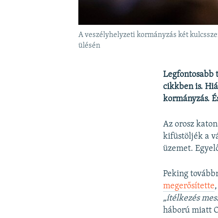
A veszélyhelyzeti kormányzás két kulcsszer
ülésén
Legfontosabb 
cikkben is. Hi
kormányzás. És
Az orosz kato
kifüstöljék a 
üzemet. Egyelő
Peking továbbr
megerősítette
„ítélkezés mess
háború miatt 