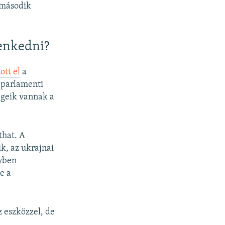
 második
lenkedni?
ott el
a
i parlamenti
ségeik vannak a
that. A
k, az ukrajnai
nyben
e a
z eszközzel, de