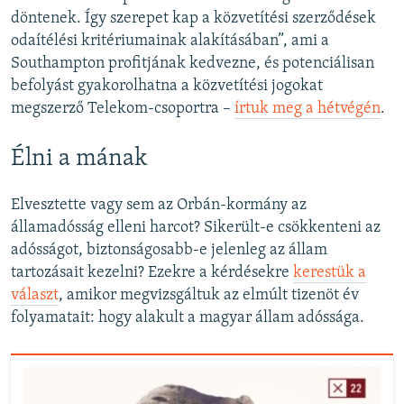
döntenek. Így szerepet kap a közvetítési szerződések
odaítélési kritériumainak alakításában”, ami a
Southampton profitjának kedvezne, és potenciálisan
befolyást gyakorolhatna a közvetítési jogokat
megszerző Telekom-csoportra –
írtuk meg a hétvégén
.
Élni a mának
Elvesztette vagy sem az Orbán-kormány az
államadósság elleni harcot? Sikerült-e csökkenteni az
adósságot, biztonságosabb-e jelenleg az állam
tartozásait kezelni? Ezekre a kérdésekre
kerestük a
választ
, amikor megvizsgáltuk az elmúlt tizenöt év
folyamatait: hogy alakult a magyar állam adóssága.