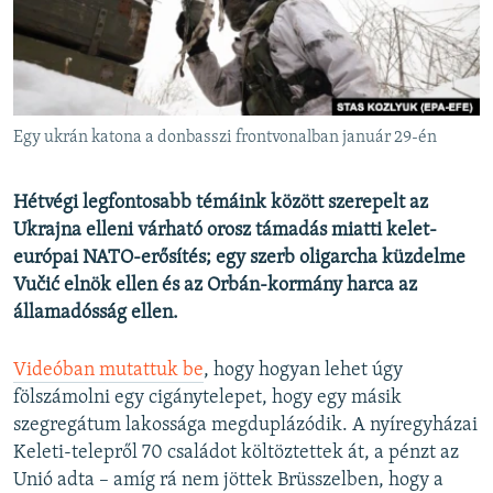
EURÓPAI UNIÓ
VILÁG
KLÍMAVÁLTOZÁS
A MÚLT TANULSÁGAI
Egy ukrán katona a donbasszi frontvonalban január 29-én
KÖVESSEN MINKET!
Hétvégi legfontosabb témáink között szerepelt az
Ukrajna elleni várható orosz támadás miatti kelet-
európai NATO-erősítés; egy szerb oligarcha küzdelme
Vučić elnök ellen és az Orbán-kormány harca az
Valamennyi RFE/RL weboldal
államadósság ellen.
Videóban mutattuk be
, hogy hogyan lehet úgy
fölszámolni egy cigánytelepet, hogy egy másik
szegregátum lakossága megduplázódik. A nyíregyházai
Keleti-telepről 70 családot költöztettek át, a pénzt az
Unió adta – amíg rá nem jöttek Brüsszelben, hogy a