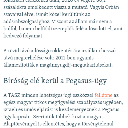
fokozatos csökkenés után, 2020 év végére 80,1
százalékra emelkedett vissza a mutató. Vagyis Orbán
szavaival élve, ismét közel kerültünk az
adósrabszolgasághoz. Viszont az állam már nem a
külföl, hanem belföldi szereplők felé adósodott el, ami
kedvező folyamat.
A rövid távú adósságcsökkentés ára az állam hosszú
távú megterhelése volt: 2011-ben ugyanis
államosították a magánnyugdíj-megtakarításokat.
Bíróság elé kerül a Pegasus-ügy
A TASZ minden lehetséges jogi eszközzel
fellépne
az
egész magyar titkos megfigyelési szabályozás ügyében,
izraeli és uniós eljárást is kezdeményeznek a Pegasus-
ügy kapcsán. Szerintük többek közt a magyar
Alaptörvénnyel is ellentétes, hogy a törvénytelenül