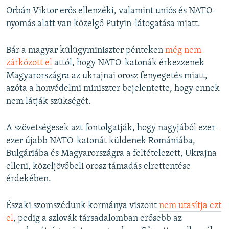
Orbán Viktor erős ellenzéki, valamint uniós és NATO-
720p
nyomás alatt van közelgő Putyin-látogatása miatt.
720p
1080p
1080p
Bár a magyar külügyminiszter pénteken
még nem
zárkózott el
attól, hogy NATO-katonák érkezzenek
Magyarországra az ukrajnai orosz fenyegetés miatt,
azóta a honvédelmi miniszter bejelentette, hogy ennek
nem látják szükségét.
A szövetségesek azt fontolgatják, hogy nagyjából ezer-
ezer újabb NATO-katonát küldenek Romániába,
Bulgáriába és Magyarországra a feltételezett, Ukrajna
elleni, közeljövőbeli orosz támadás elrettentése
érdekében.
Északi szomszédunk kormánya viszont
nem utasítja ezt
el
, pedig a szlovák társadalomban erősebb az