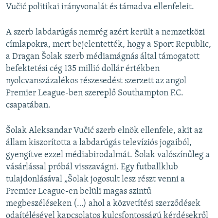
Vučić politikai irányvonalát és támadva ellenfeleit.
A szerb labdarúgás nemrég azért került a nemzetközi
címlapokra, mert bejelentették, hogy a Sport Republic,
a Dragan Šolak szerb médiamágnás által támogatott
befektetési cég 135 millió dollár értékben
nyolcvanszázalékos részesedést szerzett az angol
Premier League-ben szereplő Southampton F.C.
csapatában.
Šolak Aleksandar Vučić szerb elnök ellenfele, akit az
állam kiszorította a labdarúgás televíziós jogaiból,
gyengítve ezzel médiabirodalmát. Šolak valószínűleg a
vásárlással próbál visszavágni. Egy futballklub
tulajdonlásával „Šolak jogosult lesz részt venni a
Premier League-en belüli magas szintű
megbeszéléseken (…) ahol a közvetítési szerződések
odaítélésével kapcsolatos kulcsfontosságú kérdésekről