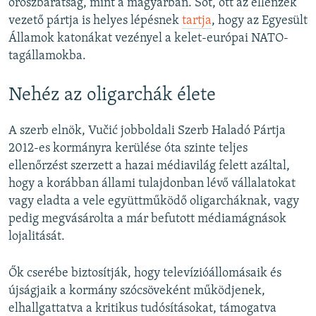
oroszbarátság, mint a magyarban. Sőt, ott az ellenzék
vezető pártja is helyes lépésnek
tartja
, hogy az Egyesült
Államok katonákat vezényel a kelet-európai NATO-
tagállamokba.
Nehéz az oligarchák élete
A szerb elnök, Vučić jobboldali Szerb Haladó Pártja
2012-es kormányra kerülése óta szinte teljes
ellenőrzést szerzett a hazai médiavilág felett azáltal,
hogy a korábban állami tulajdonban lévő vállalatokat
vagy eladta a vele együttműködő oligarcháknak, vagy
pedig megvásárolta a már befutott médiamágnások
lojalitását.
Ők cserébe biztosítják, hogy televízióállomásaik és
újságjaik a kormány szócsöveként működjenek,
elhallgattatva a kritikus tudósításokat, támogatva