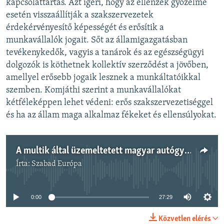
kapcsolattartás. Azt ígéri, hogy az ellenzék győzelme
esetén visszaállítják a szakszervezetek
érdekérvényesítő képességét és erősítik a
munkavállalók jogait. Sőt az államigazgatásban
tevékenykedők, vagyis a tanárok és az egészségügyi
dolgozók is köthetnek kollektív szerződést a jövőben,
amellyel erősebb jogaik lesznek a munkáltatóikkal
szemben. Komjáthi szerint a munkavállalókat
kétféleképpen lehet védeni: erős szakszervezetiséggel
és ha az állam maga alkalmaz fékeket és ellensúlyokat.
A multik által üzemeltetett magyar autógyárakban erősebb szakszervezetek vannak, mint az államigazgatásban
Írta:
Szabad Európa
Jelenleg nincs elérhető tartalom
0:00
27:29
Közvetlen elérés