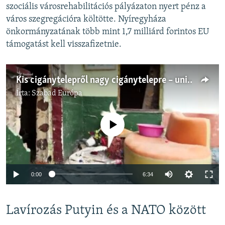
szociális városrehabilitációs pályázaton nyert pénz a
város szegregációra költötte. Nyíregyháza
önkormányzatának több mint 1,7 milliárd forintos EU
támogatást kell visszafizetnie.
Kis cigánytelepről nagy cigánytelepre – uniós pénzből
Írta:
Szabad Európa
Jelenleg nincs elérhető tartalom
Auto
0:00
6:34
240p
Lavírozás Putyin és a NATO között
360p
Auto
240p
360p
480p
480p