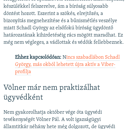
készülékkel felszerelve, ám a bíróság súlyosabb
döntést hozott. Eszerint a szökés, elrejtőzés, a
bizonyítás megnehezítése és a bűnismétlés veszélye
miatt Schadl György az elsőfokú bíróság ügydöntő
határozatának kihirdetéséig rács mögött maradhat. Ez
még nem végleges, a vádlottak és védőik fellebbeznek.
Ehhez kapcsolódóan:
N
incs szabadlábon Schadl
György, más okból lehetett újra aktív a Viber-
profilja
Völner már nem praktizálhat
ügyvédként
Nem gyakorolhatja október vége óta ügyvédi
tevékenységét Völner Pál. A volt igazságügyi
államtitkár néhány hete még dolgozott, de ügyvédi