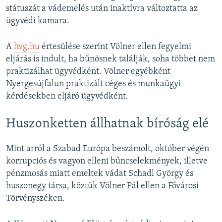
státuszát a vádemelés után inaktívra változtatta az
ügyvédi kamara.
A
hvg.hu
értesülése szerint Völner ellen fegyelmi
eljárás is indult, ha bűnösnek találják, soha többet nem
praktizálhat ügyvédként. Völner egyébként
Nyergesújfalun praktizált céges és munkaügyi
kérdésekben eljáró ügyvédként.
Huszonketten állhatnak bíróság elé
Mint arról a Szabad Európa beszámolt, október végén
korrupciós és vagyon elleni bűncselekmények, illetve
pénzmosás miatt emeltek vádat Schadl György és
huszonegy társa, köztük Völner Pál ellen a Fővárosi
Törvényszéken.