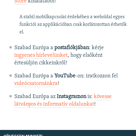
Store
kínálatából!
A stabil mobilkapcsolat érdekében a weboldal egyes
funkciói az applikációban csak korlátozottan érhetők
el.
Szabad Európa a
postafiókjában
: kérje
ingyenes hírlevelünket
, hogy elsőként
értesüljön cikkeinkről!
Szabad Európa a
YouTube
-on: iratkozzon fel
videócsatornánkra
!
Szabad Európa az
Instagramon
is:
kövesse
látványos és informatív oldalunkat
! ​