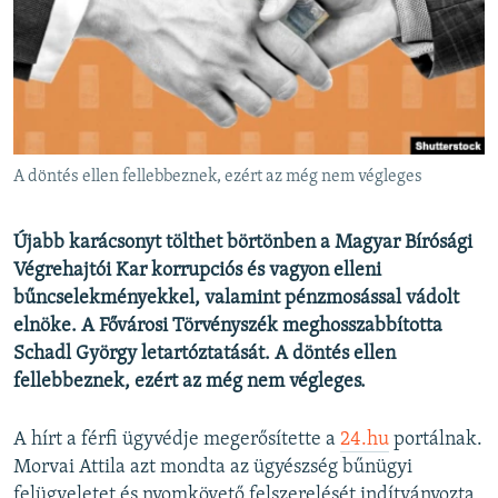
EURÓPAI UNIÓ
VILÁG
KLÍMAVÁLTOZÁS
A MÚLT TANULSÁGAI
A döntés ellen fellebbeznek, ezért az még nem végleges
KÖVESSEN MINKET!
Újabb karácsonyt tölthet börtönben a Magyar Bírósági
Végrehajtói Kar korrupciós és vagyon elleni
bűncselekményekkel, valamint pénzmosással vádolt
Valamennyi RFE/RL weboldal
elnöke. A Fővárosi Törvényszék meghosszabbította
Schadl György letartóztatását. A döntés ellen
fellebbeznek, ezért az még nem végleges.
A hírt a férfi ügyvédje megerősítette a
24.hu
portálnak.
Morvai Attila azt mondta az ügyészség bűnügyi
felügyeletet és nyomkövető felszerelését indítványozta,