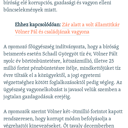
bíróság elé korrupciós, gazdasági és vagyon elleni
bűncselekmények miatt.
Ehhez kapcsolódóan:
Zár alatt a volt államtitkár
Völner Pál és családjának vagyona
A nyomozó főügyészség indítványozta, hogy a bíróság
beismerés esetén Schadl Györgyöt tíz év, Völner Pált
nyolc év börtönbüntetésre, kétszázmillió, illetve 25
millió forint pénzbüntetésre ítélje, mindkettőjüket tíz
évre tiltsák el a közügyektől, a jogi egyetemi
végzettséghez kötött foglalkozásoktól pedig végleg. Az
ügyészség vagyonelkobzást is javasol velük szemben a
jogtalan gazdagodásuk erejéig.
A nyomozók szerint Völner két–ötmillió forintot kapott
rendszeresen, hogy korrupt módon befolyásolja a
végrehajtói kinevezéseket. Őt tavaly decemberben