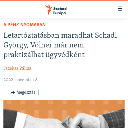
Akadálymentes
mód
Ugrás
A PÉNZ NYOMÁBAN
a
NAPIRENDEN
Letartóztatásban maradhat Schadl
fő
AKTUÁLIS
oldalra
György, Völner már nem
FELIRATKOZÁS
PODCASTOK
Ugrás
praktizálhat ügyvédként
a
VIDEÓK
tartalomjegyzékre
Fazekas Pálma
Spotify
ELEMZŐ
Ugrás
a
2022. november 8.
NER15
Feliratkozás
keresésre
SZABADON
Megosztás
TÁRSADALOM
DEMOKRÁCIA
A PÉNZ NYOMÁBAN