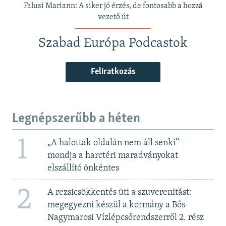
Falusi Mariann: A siker jó érzés, de fontosabb a hozzá
vezető út
Szabad Európa Podcastok
Feliratkozás
Legnépszerűbb a héten
1
„A halottak oldalán nem áll senki” –
mondja a harctéri maradványokat
elszállító önkéntes
2
A rezsicsökkentés üti a szuverenitást:
megegyezni készül a kormány a Bős-
Nagymarosi Vízlépcsőrendszerről 2. rész