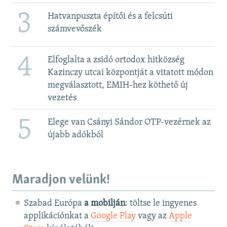
3
Hatvanpuszta építői és a felcsúti
számvevőszék
4
Elfoglalta a zsidó ortodox hitközség
Kazinczy utcai központját a vitatott módon
megválasztott, EMIH-hez köthető új
vezetés
5
Elege van Csányi Sándor OTP-vezérnek az
újabb adókból
Maradjon velünk!
Szabad Európa
a mobilján
: töltse le ingyenes
applikációnkat a
Google Play
vagy az
Apple