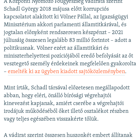
A Központi Nyomozó Főügyészség vádirata szerint
Schadl György 2018 májusa előtt korrupciós
kapcsolatot alakított ki Völner Pállal, az Igazságügyi
Minisztérium akkori parlamenti államtitkárával, és
jogtalan előnyként rendszeresen készpénzt – 2021
júliusáig összesen legalább 83 millió forintot – adott a
politikusnak. Völner ezért az államtitkári és
miniszterhelyettesi pozíciójából eredő befolyását az őt
vesztegető személy érdekeinek megfelelően gyakorolta
–
emelték ki az ügyben kiadott sajtóközleményben
.
Mint írták, Schadl társával előzetesen megállapodott
abban, hogy eléri, önálló bírósági végrehajtói
kinevezést kapjanak, amiért cserébe a végrehajtói
irodájuk működéséből őket illető osztalékot részben
vagy teljes egészében visszakérte tőlük.
A vádirat szerint összesen huszonkét embert állítanak