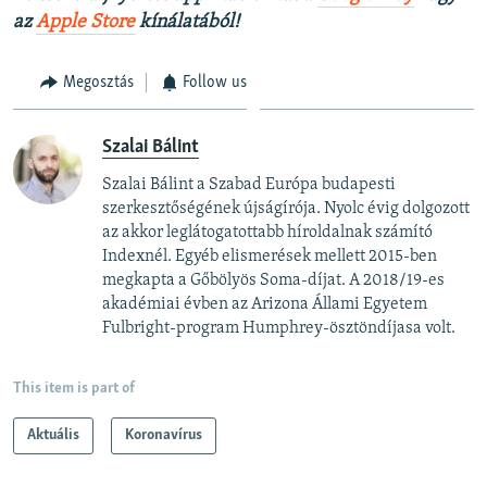
az
Apple Store
kínálatából!
Megosztás
Follow us
Szalai Bálint
Szalai Bálint a Szabad Európa budapesti
szerkesztőségének újságírója. Nyolc évig dolgozott
az akkor leglátogatottabb híroldalnak számító
Indexnél. Egyéb elismerések mellett 2015-ben
megkapta a Gőbölyös Soma-díjat. A 2018/19-es
akadémiai évben az Arizona Állami Egyetem
Fulbright-program Humphrey-ösztöndíjasa volt.
This item is part of
Aktuális
Koronavírus