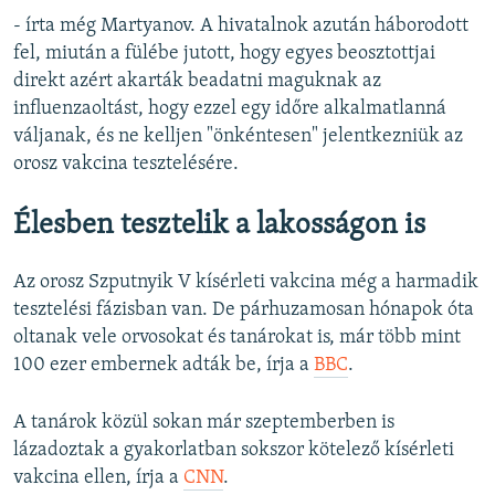
- írta még Martyanov. A hivatalnok azután háborodott
fel, miután a fülébe jutott, hogy egyes beosztottjai
direkt azért akarták beadatni maguknak az
influenzaoltást, hogy ezzel egy időre alkalmatlanná
váljanak, és ne kelljen "önkéntesen" jelentkezniük az
orosz vakcina tesztelésére.
Élesben tesztelik a lakosságon is
Az orosz Szputnyik V kísérleti vakcina még a harmadik
tesztelési fázisban van. De párhuzamosan hónapok óta
oltanak vele orvosokat és tanárokat is, már több mint
100 ezer embernek adták be, írja a
BBC
.
A tanárok közül sokan már szeptemberben is
lázadoztak a gyakorlatban sokszor kötelező kísérleti
vakcina ellen, írja a
CNN
.