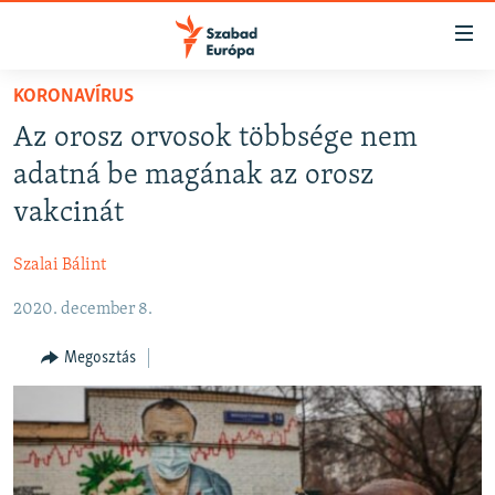
Akadálymentes
mód
Ugrás
KORONAVÍRUS
a
NAPIRENDEN
Az orosz orvosok többsége nem
fő
AKTUÁLIS
oldalra
adatná be magának az orosz
FELIRATKOZÁS
PODCASTOK
Ugrás
vakcinát
a
VIDEÓK
tartalomjegyzékre
Szalai Bálint
Spotify
ELEMZŐ
Ugrás
a
2020. december 8.
NER15
Feliratkozás
keresésre
SZABADON
Megosztás
TÁRSADALOM
DEMOKRÁCIA
A PÉNZ NYOMÁBAN