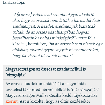
tanácsadója.
"A[z orosz] vakcinával szembeni gyanakvás fő
oka, hogy az orvosok nem látták a harmadik fázis
eredményeit. A kezdeti eredmények biztatóak
voltak, de az összes adat hiányában hogyan
beszélhetünk az oltás minőségéről"
- tette fel a
kérdést, hozzátéve,
"ha az orvosok sem bíznak egy
oltásban, akkor hogyan vegyék rá az embereket,
hogy ők viszont bízzanak benne?"
Magyarországon az összes tesztadat nélkül is
"vizsgálják"
Az orosz oltás dokumentációját a nagymintás
tesztelési fázis eredményei nélkül is "már vizsgálják"
Magyarországon Müller Cecília keddi tájékoztatása
szerint
. Azt is közölte, hogy az oltás kezdésekor