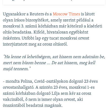
Ugyanakkor a Reuters és a
Moscow Times
is látott
olyan írásos bizonyítékot, amely szerint például a
moszkvai 3. számú kórházban már kötelező a kísérleti
oltás beadatása. Kifelé, hivatalosan egyébként
önkéntes. Utóbbi lap egy tucat moszkvai orvost
interjúztatott meg az orosz oltásról.
"Ha lenne rá lehetőségem, azt hiszem nem adatnám be,
mert nem bízom benne ... De azt hiszem, meg kell
majd tennem."
- mondta Polina, Covid-osztályokon dolgozó 23 éves
orvostanhallgató. A szintén 23 éves, moszkvai 1-es
számú kórházban dolgozó Lilja sem kér az orosz
vakcinából, ő nem is ismer olyan orvost, aki
önszántából beadatná magának.