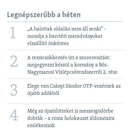
Legnépszerűbb a héten
1
„A halottak oldalán nem áll senki” –
mondja a harctéri maradványokat
elszállító önkéntes
2
A rezsicsökkentés üti a szuverenitást:
megegyezni készül a kormány a Bős-
Nagymarosi Vízlépcsőrendszerről 2. rész
3
Elege van Csányi Sándor OTP-vezérnek az
újabb adókból
4
Még az újszülötteket is meszesgödörbe
dobták – a roma holokauszt áldozataira
emlékezünk