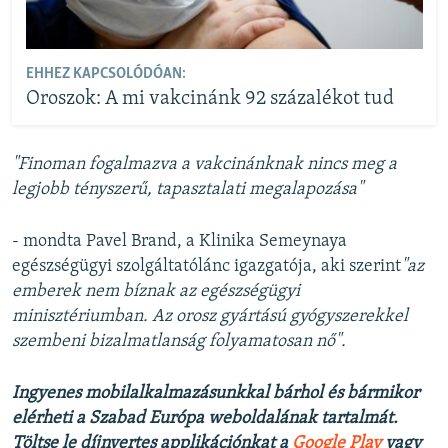
EHHEZ KAPCSOLÓDÓAN:
Oroszok: A mi vakcinánk 92 százalékot tud
"Finoman fogalmazva a vakcinánknak nincs meg a
legjobb tényszerű, tapasztalati megalapozása"
- mondta Pavel Brand, a Klinika Semeynaya
egészségügyi szolgáltatólánc igazgatója, aki szerint
"az
emberek nem bíznak az egészségügyi
minisztériumban. Az orosz gyártású gyógyszerekkel
szembeni bizalmatlanság folyamatosan nő".
Ingyenes mobilalkalmazásunkkal bárhol és bármikor
elérheti a Szabad Európa weboldalának tartalmát.
Töltse le díjnyertes applikációnkat a
Google Play
vagy