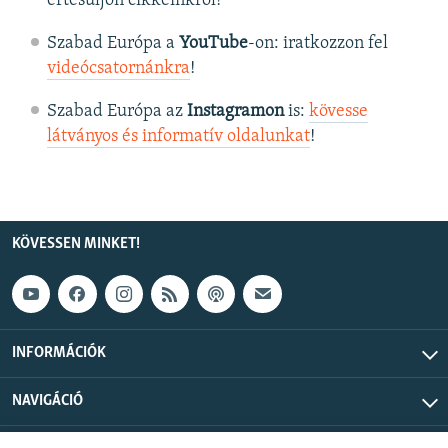
értesüljön cikkeinkről!
Szabad Európa a
YouTube
-on: iratkozzon fel
videócsatornánkra
!
Szabad Európa az
Instagramon
is:
kövesse
látványos és informatív oldalunkat
! ​
KÖVESSEN MINKET!
INFORMÁCIÓK
NAVIGÁCIÓ