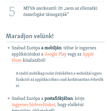
5
MTVA szerkesztő: Itt „nem az ellenzéki
összefogást támogatják”
Maradjon velünk!
Szabad Európa
a mobilján
: töltse le ingyenes
applikációnkat a
Google Play
vagy az
Apple
Store
kínálatából!
A stabil mobilkapcsolat érdekében a weboldal egyes
funkciói az applikációban csak korlátozottan érhetők
el.
Szabad Európa a
postafiókjában
: kérje
ingyenes hírlevelünket
, hogy elsőként