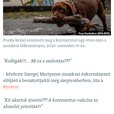
EURÓPAI UNIÓ
VILÁG
KLÍMAVÁLTOZÁS
A MÚLT TANULSÁGAI
Puszta kézzel semmisíti meg a koronavírust egy orvos ezen a
KÖVESSEN MINKET!
moszkvai falfestményen, 2020. november 19-én.
"Kollégák!!!... Mi ez a szabotázs???"
Valamennyi RFE/RL weboldal
- kérdezte Szergej Martyanov moszkvai önkormányzati
elöljáró a beosztottjaitól még szeptemberben, írta a
Reuters
.
"Kit akartok átverni??? A koronavírus-vakcina az
abszolút prioritás!!!"