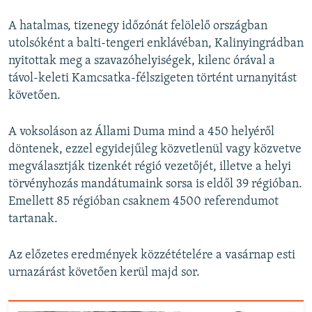
A hatalmas, tizenegy időzónát felölelő országban
utolsóként a balti-tengeri enklávéban, Kalinyingrádban
nyitottak meg a szavazóhelyiségek, kilenc órával a
távol-keleti Kamcsatka-félszigeten történt urnanyitást
követően.
A voksoláson az Állami Duma mind a 450 helyéről
döntenek, ezzel egyidejűleg közvetlenül vagy közvetve
megválasztják tizenkét régió vezetőjét, illetve a helyi
törvényhozás mandátumaink sorsa is eldől 39 régióban.
Emellett 85 régióban csaknem 4500 referendumot
tartanak.
Az előzetes eredmények közzétételére a vasárnap esti
urnazárást követően kerül majd sor.