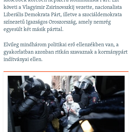
idősebbek körében népszerű Kommunista Párt. Ezt
követi a Vlagyimir Zsirinovszkij vezette, nacionalista
Liberális Demokrata Párt, illetve a szociáldemokrata
színezetű Igazságos Oroszország, amely nemrég
egyesült két másik párttal.
Elvileg mindhárom politikai erő ellenzékben van, a
gyakorlatban azonban ritkán szavaznak a kormánypárt
indítványai ellen.