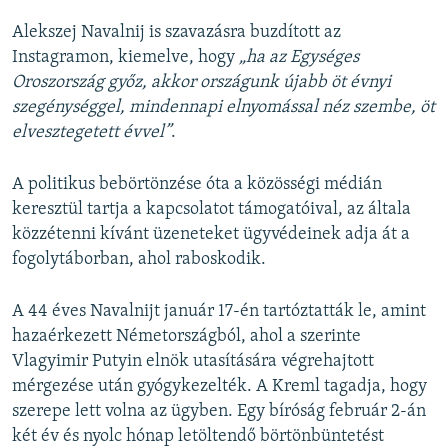
Alekszej Navalnij is szavazásra buzdított az
Instagramon, kiemelve, hogy
„ha az Egységes
Oroszország győz, akkor országunk újabb öt évnyi
szegénységgel, mindennapi elnyomással néz szembe, öt
elvesztegetett évvel”
.
A politikus bebörtönzése óta a közösségi médián
keresztül tartja a kapcsolatot támogatóival, az általa
közzétenni kívánt üzeneteket ügyvédeinek adja át a
fogolytáborban, ahol raboskodik.
A 44 éves Navalnijt január 17-én tartóztatták le, amint
hazaérkezett Németországból, ahol a szerinte
Vlagyimir Putyin elnök utasítására végrehajtott
mérgezése után gyógykezelték. A Kreml tagadja, hogy
szerepe lett volna az ügyben. Egy bíróság február 2-án
két év és nyolc hónap letöltendő börtönbüntetést