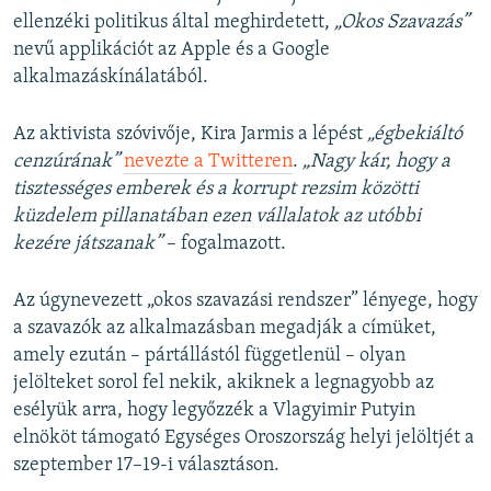
ellenzéki politikus által meghirdetett,
„Okos Szavazás”
nevű applikációt az Apple és a Google
alkalmazáskínálatából.
Az aktivista szóvivője, Kira Jarmis a lépést
„égbekiáltó
cenzúrának”
nevezte a Twitteren
.
„Nagy kár, hogy a
tisztességes emberek és a korrupt rezsim közötti
küzdelem pillanatában ezen vállalatok az utóbbi
kezére játszanak”
– fogalmazott.
Az úgynevezett „okos szavazási rendszer” lényege, hogy
a szavazók az alkalmazásban megadják a címüket,
amely ezután – pártállástól függetlenül – olyan
jelölteket sorol fel nekik, akiknek a legnagyobb az
esélyük arra, hogy legyőzzék a Vlagyimir Putyin
elnököt támogató Egységes Oroszország helyi jelöltjét a
szeptember 17–19-i választáson.