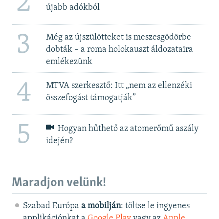
2
újabb adókból
3
Még az újszülötteket is meszesgödörbe
dobták – a roma holokauszt áldozataira
emlékezünk
4
MTVA szerkesztő: Itt „nem az ellenzéki
összefogást támogatják”
5
Hogyan hűthető az atomerőmű aszály
idején?
Maradjon velünk!
Szabad Európa
a mobilján
: töltse le ingyenes
applikációnkat a
Google Play
vagy az
Apple