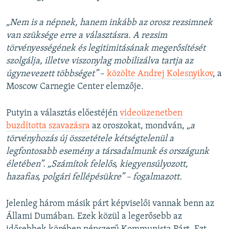
„Nem is a népnek, hanem inkább az orosz rezsimnek
van szüksége erre a választásra. A rezsim
törvényességének és legitimitásának megerősítését
szolgálja, illetve viszonylag mobilizálva tartja az
úgynevezett többséget”
–
közölte Andrej Kolesnyikov
, a
Moscow Carnegie Center elemzője.
Putyin a választás előestéjén
videoüzenetben
buzdította szavazásra
az oroszokat, mondván,
„a
törvényhozás új összetétele kétségtelenül a
legfontosabb esemény a társadalmunk és országunk
életében”. „Számítok felelős, kiegyensúlyozott,
hazafias, polgári fellépésükre” – fogalmazott.
Jelenleg három másik párt képviselői vannak benn az
Állami Dumában. Ezek közül a legerősebb az