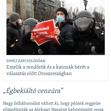
EHHEZ KAPCSOLÓDÓAN:
Emelik a rendőrök és a katonák bérét a
választás előtt Oroszországban
„Égbekiáltó cenzúra”
Nagy felháborodást váltott ki, hogy péntek reggelre
eltávolították az Alekszej Navalnij bebörtönzött orosz