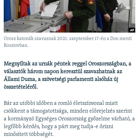
EURÓPAI UNIÓ
VILÁG
KLÍMAVÁLTOZÁS
A MÚLT TANULSÁGAI
Orosz katonák szavaznak 2021. szeptember 17-én a Don menti
Rosztovban.
KÖVESSEN MINKET!
Megnyíltak az urnák péntek reggel Oroszországban, a
választók három napon keresztül szavazhatnak az
Állami Duma, a szövetségi parlamenti alsóház új
Valamennyi RFE/RL weboldal
összetételéről.
Bár az utóbbi időben a romló életszínvonal miatt
csökkent a támogatottsága, minden előrejelzés szerint
a kormányzó Egységes Oroszország győzelme várható, a
legfőbb kérdés, hogy a párt meg tudja-e őrizni
minősített többségét.