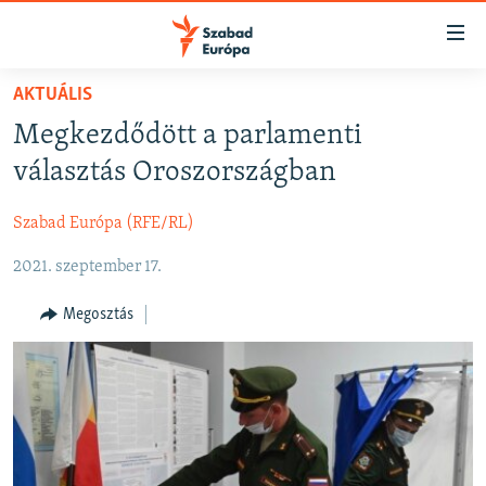
Akadálymentes
mód
Ugrás
AKTUÁLIS
a
NAPIRENDEN
Megkezdődött a parlamenti
fő
AKTUÁLIS
oldalra
választás Oroszországban
FELIRATKOZÁS
PODCASTOK
Ugrás
a
Szabad Európa (RFE/RL)
VIDEÓK
tartalomjegyzékre
Spotify
2021. szeptember 17.
ELEMZŐ
Ugrás
a
NER15
Megosztás
Feliratkozás
keresésre
SZABADON
TÁRSADALOM
DEMOKRÁCIA
A PÉNZ NYOMÁBAN