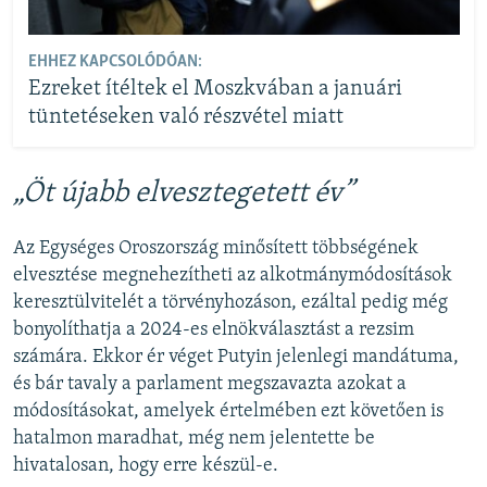
EHHEZ KAPCSOLÓDÓAN:
Ezreket ítéltek el Moszkvában a januári
tüntetéseken való részvétel miatt
„Öt újabb elvesztegetett év”
Az Egységes Oroszország minősített többségének
elvesztése megnehezítheti az alkotmánymódosítások
keresztülvitelét a törvényhozáson, ezáltal pedig még
bonyolíthatja a 2024-es elnökválasztást a rezsim
számára. Ekkor ér véget Putyin jelenlegi mandátuma,
és bár tavaly a parlament megszavazta azokat a
módosításokat, amelyek értelmében ezt követően is
hatalmon maradhat, még nem jelentette be
hivatalosan, hogy erre készül-e.