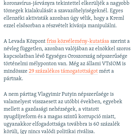
koronavírus-járványra tekintettel elkerüljék a nagyobb
tömegek kialakulását a szavazóhelyiségeknél. Egyes
ellenzéki aktivisták azonban úgy vélik, hogy a Kreml
ezzel elsősorban a részvételt kívánja manipulálni.
A Levada Központ
friss közvélemény-kutatása
szerint a
névleg független, azonban valójában az elnökkel szoros
kapcsolatban lévő Egységes Oroszország népszerűsége
történelmi mélyponton van. Még az állami VTsIOM is
mindössze
29 százalékos támogatottságot
mért a
pártnak.
A nem párttag Vlagyimir Putyin népszerűsége is
valamelyest visszaesett az utóbbi években, egyebek
mellett a gazdasági nehézségek, a vitatott
nyugdíjreform és a magas szintű korrupció miatt,
ugyanakkor elfogadottsága továbbra is 60 százalék
körüli, így nincs valódi politikai riválisa.