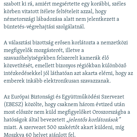
szabott ki rá, amiért megsértette egy korábbi, széles
körben vitatott ítélete feltételeit azzal, hogy
németországi lábadozása alatt nem jelentkezett a
büntetés-végrehajtási szolgálatnál.
A választási bizottság erősen korlátozta a nemzetközi
megfigyelők mozgásterét, illetve a
szavazóhelyiségekben felszerelt kamerák élő
közvetítését, emellett bizonyos régiókban különböző
intézkedésekkel jól láthatóan azt akarta elérni, hogy az
emberek inkább elektronikusan szavazzanak.
Az Európai Biztonsági és Együttműködési Szervezet
(EBESZ) közölte, hogy csaknem három évtized után
most először nem küld megfigyelőket Oroszországba a
hatóságok által bevezetett
„jelentős korlátozások”
miatt. A szervezet 500 szakértőt akart küldeni, míg
Moszkva 60 helyet ajánlott fel.