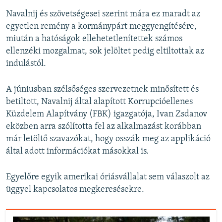
Navalnij és szövetségesei szerint mára ez maradt az
egyetlen remény a kormánypárt meggyengítésére,
miután a hatóságok ellehetetlenítettek számos
ellenzéki mozgalmat, sok jelöltet pedig eltiltottak az
indulástól.
A júniusban szélsőséges szervezetnek minősített és
betiltott, Navalnij által alapított Korrupcióellenes
Küzdelem Alapítvány (FBK) igazgatója, Ivan Zsdanov
eközben arra szólította fel az alkalmazást korábban
már letöltő szavazókat, hogy osszák meg az applikáció
által adott információkat másokkal is.
Egyelőre egyik amerikai óriásvállalat sem válaszolt az
üggyel kapcsolatos megkeresésekre.