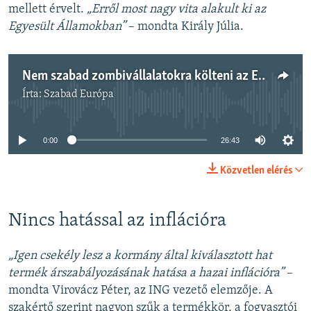
mellett érvelt.
„Erről most nagy vita alakult ki az
Egyesült Államokban”
– mondta Király Júlia.
Nem szabad zombivállalatokra költeni az Európai Uniótól kapott támogatásokat
Írta:
Szabad Európa
Jelenleg nincs elérhető tartalom
0:00
26:43
Közvetlen elérés
Nincs hatással az inflációra
„Igen csekély lesz a kormány által kiválasztott hat
termék árszabályozásának hatása a hazai inflációra”
–
mondta Virovácz Péter, az ING vezető elemzője. A
szakértő szerint nagyon szűk a termékkör, a fogyasztói