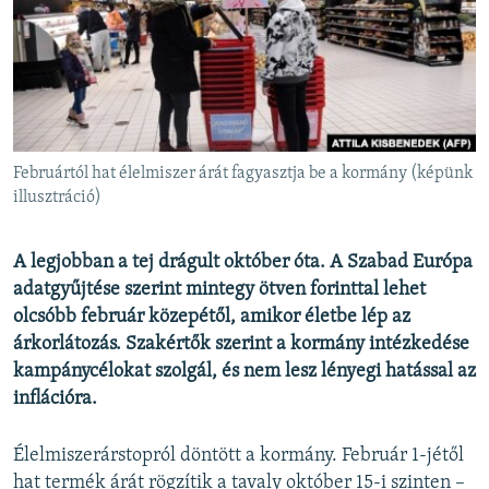
EURÓPAI UNIÓ
VILÁG
KLÍMAVÁLTOZÁS
A MÚLT TANULSÁGAI
Februártól hat élelmiszer árát fagyasztja be a kormány (képünk
KÖVESSEN MINKET!
illusztráció)
A legjobban a tej drágult október óta. A Szabad Európa
adatgyűjtése szerint mintegy ötven forinttal lehet
Valamennyi RFE/RL weboldal
olcsóbb február közepétől, amikor életbe lép az
árkorlátozás. Szakértők szerint a kormány intézkedése
kampánycélokat szolgál, és nem lesz lényegi hatással az
inflációra.
Élelmiszerárstopról döntött a kormány. Február 1-jétől
hat termék árát rögzítik a tavaly október 15-i szinten –