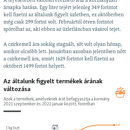
A tej esetében valóban érezhető lesz a kormányzati
ársapka hatása. Egy liter tejért jelenleg 349 forintot
kell fizetni az általunk figyelt üzletben, ez októberben
még csak 299 forint volt. Februártól ötven forintot
spórolhat az, aki ebben az üzletláncban vásárol tejet.
A csirkemell ára sokáig stagnált, sőt volt olyan hónap,
amikor olcsóbb lett. Januárban azonban jelentősen nőtt
a csirkemell ára, amiét 1629 forintot kell fizetni az
októberi 1499 forint helyett.