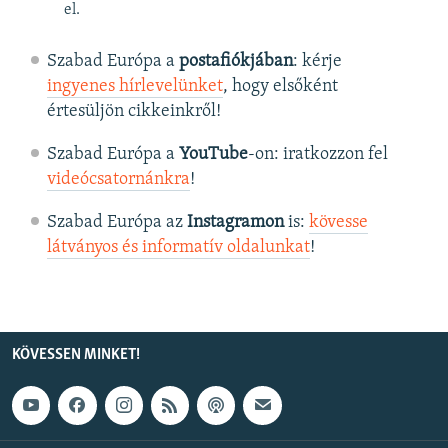
el.
Szabad Európa a
postafiókjában
: kérje
ingyenes hírlevelünket
, hogy elsőként
értesüljön cikkeinkről!
Szabad Európa a
YouTube
-on: iratkozzon fel
videócsatornánkra
!
Szabad Európa az
Instagramon
is:
kövesse
látványos és informatív oldalunkat
! ​
KÖVESSEN MINKET!