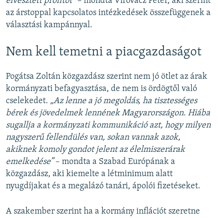
elvesztett profitot”
– mondta Virovácz Péter, aki szerint
az árstoppal kapcsolatos intézkedések összefüggenek a
választási kampánnyal.
Nem kell temetni a piacgazdaságot
Pogátsa Zoltán közgazdász szerint nem jó ötlet az árak
kormányzati befagyasztása, de nem is ördögtől való
cselekedet.
„Az lenne a jó megoldás, ha tisztességes
bérek és jövedelmek lennének Magyarországon. Hiába
sugallja a kormányzati kommunikáció azt, hogy milyen
nagyszerű fellendülés van, sokan vannak azok,
akiknek komoly gondot jelent az élelmiszerárak
emelkedése”
– mondta a Szabad Európának a
közgazdász, aki kiemelte a létminimum alatt
nyugdíjakat és a megalázó tanári, ápolói fizetéseket.
A szakember szerint ha a kormány inflációt szeretne