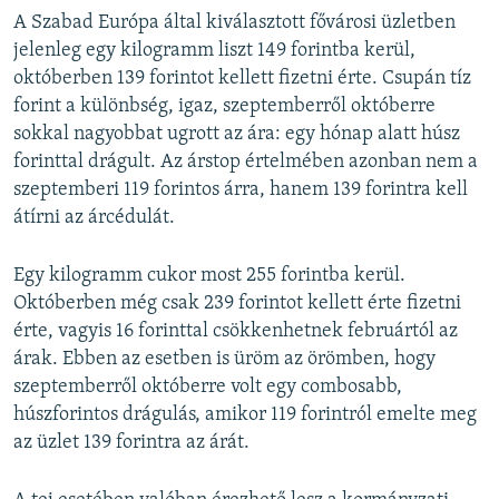
A Szabad Európa által kiválasztott fővárosi üzletben
jelenleg egy kilogramm liszt 149 forintba kerül,
októberben 139 forintot kellett fizetni érte. Csupán tíz
forint a különbség, igaz, szeptemberről októberre
sokkal nagyobbat ugrott az ára: egy hónap alatt húsz
forinttal drágult. Az árstop értelmében azonban nem a
szeptemberi 119 forintos árra, hanem 139 forintra kell
átírni az árcédulát.
Egy kilogramm cukor most 255 forintba kerül.
Októberben még csak 239 forintot kellett érte fizetni
érte, vagyis 16 forinttal csökkenhetnek februártól az
árak. Ebben az esetben is üröm az örömben, hogy
szeptemberről októberre volt egy combosabb,
húszforintos drágulás, amikor 119 forintról emelte meg
az üzlet 139 forintra az árát.