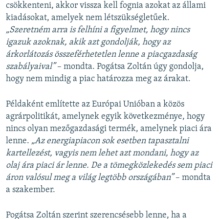
csökkenteni, akkor vissza kell fognia azokat az állami
kiadásokat, amelyek nem létszükségletűek.
„Szeretném arra is felhíni a figyelmet, hogy nincs
igazuk azoknak, akik azt gondolják, hogy az
árkorlátozás összeférhetetlen lenne a piacgazdaság
szabályaival”
– mondta. Pogátsa Zoltán úgy gondolja,
hogy nem mindig a piac határozza meg az árakat.
Példaként említette az Európai Unióban a közös
agrárpolitikát, amelynek egyik következménye, hogy
nincs olyan mezőgazdasági termék, amelynek piaci ára
lenne.
„Az energiapiacon sok esetben tapasztalni
kartellezést, vagyis nem lehet azt mondani, hogy az
olaj ára piaci ár lenne. De a tömegközlekedés sem piaci
áron valósul meg a világ legtöbb országában”
– mondta
a szakember.
Pogátsa Zoltán szerint szerencsésebb lenne, ha a