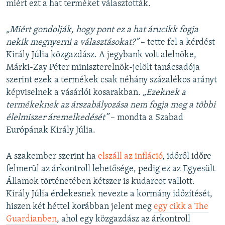
miért ezt a hat terméket választották.
„Miért gondolják, hogy pont ez a hat árucikk fogja
nekik megnyerni a választásokat?”
– tette fel a kérdést
Király Júlia közgazdász. A jegybank volt alelnöke,
Márki-Zay Péter miniszterelnök-jelölt tanácsadója
szerint ezek a termékek
csak néhány százalékos arányt
képviselnek a vásárlói kosarakban.
„Ezeknek a
termékeknek az árszabályozása nem fogja meg a többi
élelmiszer áremelkedését”
– mondta a Szabad
Európának Király Júlia.
A szakember szerint ha
elszáll az infláció
, időről időre
felmerül az árkontroll lehetősége, pedig ez az Egyesült
Államok történetében kétszer is kudarcot vallott.
Király Júlia érdekesnek nevezte a kormány időzítését,
hiszen két héttel korábban jelent meg
egy cikk a The
Guardianben
, ahol egy közgazdász az árkontroll