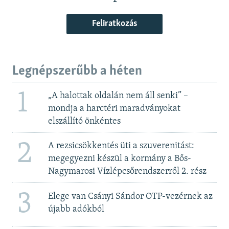
Feliratkozás
Legnépszerűbb a héten
1
„A halottak oldalán nem áll senki” –
mondja a harctéri maradványokat
elszállító önkéntes
2
A rezsicsökkentés üti a szuverenitást:
megegyezni készül a kormány a Bős-
Nagymarosi Vízlépcsőrendszerről 2. rész
3
Elege van Csányi Sándor OTP-vezérnek az
újabb adókból