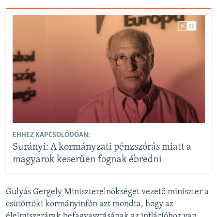
EHHEZ KAPCSOLÓDÓAN:
Surányi: A kormányzati pénzszórás miatt a
magyarok keserűen fognak ébredni
Gulyás Gergely Miniszterelnökséget vezető miniszter a
csütörtöki kormányinfón azt mondta, hogy az
élelmiszerárak befagyasztásának az inflációhoz van