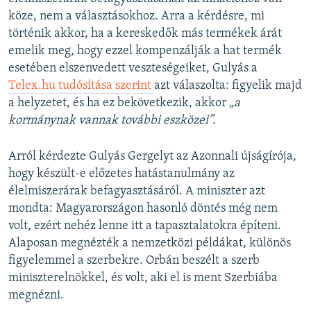
köze, nem a választásokhoz. Arra a kérdésre, mi
történik akkor, ha a kereskedők más termékek árát
emelik meg, hogy ezzel kompenzálják a hat termék
esetében elszenvedett veszteségeiket, Gulyás a
Telex.hu tudósítása szerint
azt válaszolta: figyelik majd
a helyzetet, és ha ez bekövetkezik, akkor
„a
kormánynak vannak további eszközei”.
Arról kérdezte Gulyás Gergelyt az Azonnali újságírója,
hogy készült-e előzetes hatástanulmány az
élelmiszerárak befagyasztásáról. A miniszter azt
mondta: Magyarországon hasonló döntés még nem
volt, ezért nehéz lenne itt a tapasztalatokra építeni.
Alaposan megnézték a nemzetközi példákat, különös
figyelemmel a szerbekre. Orbán beszélt a szerb
miniszterelnökkel, és volt, aki el is ment Szerbiába
megnézni.