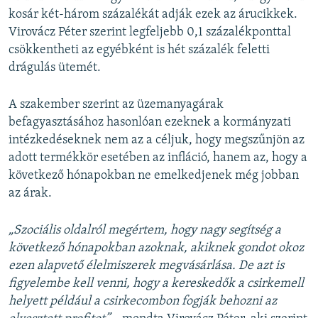
kosár két-három százalékát adják ezek az árucikkek.
Virovácz Péter szerint legfeljebb 0,1 százalékponttal
csökkentheti az egyébként is hét százalék feletti
drágulás ütemét.
A szakember szerint az üzemanyagárak
befagyasztásához hasonlóan ezeknek a kormányzati
intézkedéseknek nem az a céljuk, hogy megszűnjön az
adott termékkör esetében az infláció, hanem az, hogy a
következő hónapokban ne emelkedjenek még jobban
az árak.
„Szociális oldalról megértem, hogy nagy segítség a
következő hónapokban azoknak, akiknek gondot okoz
ezen alapvető élelmiszerek megvásárlása. De azt is
figyelembe kell venni, hogy a kereskedők a csirkemell
helyett például a csirkecombon fogják behozni az