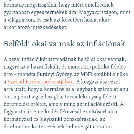
kormány megvizsgálná, hogy miért emelkednek
gyorsabban egyes termékek árai Magyarországon, mint
a világpiacon, és csak azt követően hozna akár
árkorlátozó intézkedéseket.
Belföldi okai vannak az inflációnak
A hazai infláció kétharmadának belföldi okai vannak,
nagyrészt a hazai fiskális és monetáris politika felelős
érte – mondta Surányi György, az MNB korábbi elnöke
a
Szabad Európa podcastjában
. A közgazdász ezzel
arra utalt, hogy a kormány és a jegybank számolatlanul
önti a pénzt a gazdaságba, termelékenység feletti
béremelést erőltet, amely mind az inflációt erősíti. A
fogyasztóiár-emelkedés fékezéséhez elsősorban a
kormányzati és jegybanki pénzszórásnak, az
értelmetlen költekezésnek kellene gátat szabni.