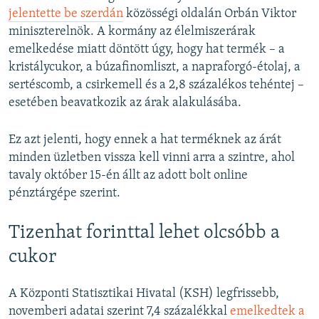
jelentette be szerdán
közösségi oldalán Orbán Viktor
miniszterelnök. A kormány az élelmiszerárak
emelkedése miatt döntött úgy, hogy hat termék – a
kristálycukor, a búzafinomliszt, a napraforgó-étolaj, a
sertéscomb, a csirkemell és a 2,8 százalékos tehéntej –
esetében beavatkozik az árak alakulásába.
Ez azt jelenti, hogy ennek a hat terméknek az árát
minden üzletben vissza kell vinni arra a szintre, ahol
tavaly október 15-én állt az adott bolt online
pénztárgépe szerint.
Tizenhat forinttal lehet olcsóbb a
cukor
A Központi Statisztikai Hivatal (KSH) legfrissebb,
novemberi adatai szerint 7,4 százalékkal
emelkedtek a