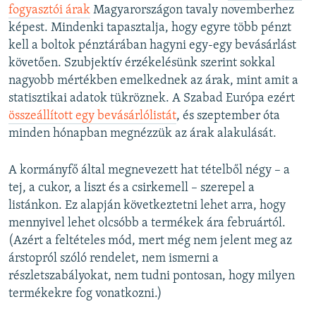
fogyasztói árak
Magyarországon tavaly novemberhez
képest. Mindenki tapasztalja, hogy egyre több pénzt
kell a boltok pénztárában hagyni egy-egy bevásárlást
követően. Szubjektív érzékelésünk szerint sokkal
nagyobb mértékben emelkednek az árak, mint amit a
statisztikai adatok tükröznek. A Szabad Európa ezért
összeállított egy bevásárlólistát
, és szeptember óta
minden hónapban megnézzük az árak alakulását.
A kormányfő által megnevezett hat tételből négy – a
tej, a cukor, a liszt és a csirkemell – szerepel a
listánkon. Ez alapján következtetni lehet arra, hogy
mennyivel lehet olcsóbb a termékek ára februártól.
(Azért a feltételes mód, mert még nem jelent meg az
árstopról szóló rendelet, nem ismerni a
részletszabályokat, nem tudni pontosan, hogy milyen
termékekre fog vonatkozni.)