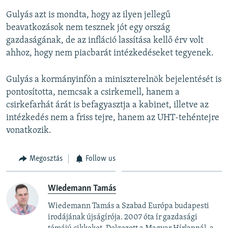
Gulyás azt is mondta, hogy az ilyen jellegű
beavatkozások nem tesznek jót egy ország
gazdaságának, de az infláció lassítása kellő érv volt
ahhoz, hogy nem piacbarát intézkedéseket tegyenek.
Gulyás a kormányinfón a miniszterelnök bejelentését is
pontosította, nemcsak a csirkemell, hanem a
csirkefarhát árát is befagyasztja a kabinet, illetve az
intézkedés nem a friss tejre, hanem az UHT-tehéntejre
vonatkozik.
Megosztás
Follow us
Wiedemann Tamás
Wiedemann Tamás a Szabad Európa budapesti
irodájának újságírója. 2007 óta ír gazdasági