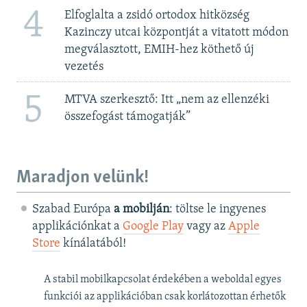
4
Elfoglalta a zsidó ortodox hitközség
Kazinczy utcai központját a vitatott módon
megválasztott, EMIH-hez köthető új
vezetés
5
MTVA szerkesztő: Itt „nem az ellenzéki
összefogást támogatják”
Maradjon velünk!
Szabad Európa
a mobilján
: töltse le ingyenes
applikációnkat a
Google Play
vagy az
Apple
Store
kínálatából!
A stabil mobilkapcsolat érdekében a weboldal egyes
funkciói az applikációban csak korlátozottan érhetők