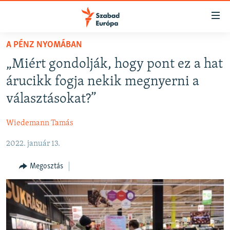
Akadálymentes
mód
Ugrás
A PÉNZ NYOMÁBAN
a
NAPIRENDEN
„Miért gondolják, hogy pont ez a hat
fő
AKTUÁLIS
oldalra
árucikk fogja nekik megnyerni a
FELIRATKOZÁS
PODCASTOK
Ugrás
választásokat?”
a
VIDEÓK
tartalomjegyzékre
Wiedemann Tamás
Spotify
ELEMZŐ
Ugrás
a
2022. január 13.
NER15
Feliratkozás
keresésre
SZABADON
Megosztás
TÁRSADALOM
DEMOKRÁCIA
A PÉNZ NYOMÁBAN