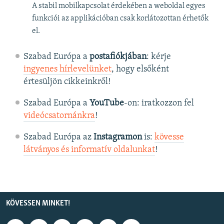
A stabil mobilkapcsolat érdekében a weboldal egyes
funkciói az applikációban csak korlátozottan érhetők
el.
Szabad Európa a
postafiókjában
: kérje
ingyenes hírlevelünket
, hogy elsőként
értesüljön cikkeinkről!
Szabad Európa a
YouTube
-on: iratkozzon fel
videócsatornánkra
!
Szabad Európa az
Instagramon
is:
kövesse
látványos és informatív oldalunkat
! ​
KÖVESSEN MINKET!