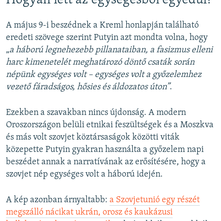
Hogyan lett az egységesből egyedül?
A május 9-i beszédnek a Kreml honlapján található
eredeti szövege szerint Putyin azt mondta volna, hogy
„
a háború legnehezebb pillanataiban, a fasizmus elleni
harc kimenetelét meghatározó döntő csaták során
népünk egységes volt – egységes volt a győzelemhez
vezető fáradságos, hősies és áldozatos úton”
.
Ezekben a szavakban nincs újdonság. A modern
Oroszországon belüli etnikai feszültségek és a Moszkva
és más volt szovjet köztársaságok közötti viták
közepette Putyin gyakran használta a győzelem napi
beszédet annak a narratívának az erősítésére, hogy a
szovjet nép egységes volt a háború idején.
A kép azonban árnyaltabb:
a Szovjetunió egy részét
megszálló nácikat ukrán, orosz és kaukázusi