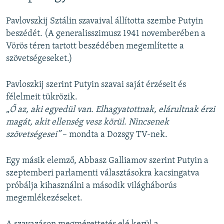
Pavlovszkij Sztálin szavaival állította szembe Putyin
beszédét. (A generalisszimusz 1941 novemberében a
Vörös téren tartott beszédében megemlítette a
szövetségeseket.)
Pavloszkij szerint Putyin szavai saját érzéseit és
félelmeit tükrözik.
„
Ő az, aki egyedül van. Elhagyatottnak, elárultnak érzi
magát, akit ellenség vesz körül. Nincsenek
szövetségesei”
– mondta a Dozsgy TV-nek.
Egy másik elemző, Abbasz Galliamov szerint Putyin a
szeptemberi parlamenti választásokra kacsingatva
próbálja kihasználni a második világháborús
megemlékezéseket.