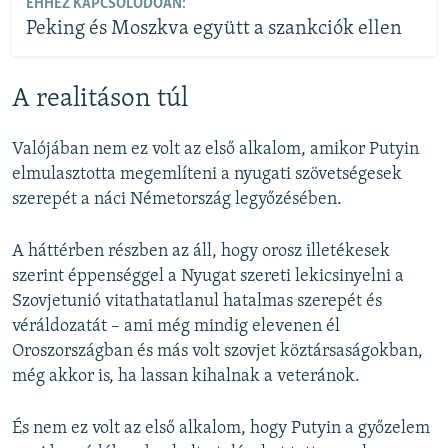
EHHEZ KAPCSOLÓDÓAN:
Peking és Moszkva együtt a szankciók ellen
A realitáson túl
Valójában nem ez volt az első alkalom, amikor Putyin
elmulasztotta megemlíteni a nyugati szövetségesek
szerepét a náci Németország legyőzésében.
A háttérben részben az áll, hogy orosz illetékesek
szerint éppenséggel a Nyugat szereti lekicsinyelni a
Szovjetunió vitathatatlanul hatalmas szerepét és
véráldozatát – ami még mindig elevenen él
Oroszországban és más volt szovjet köztársaságokban,
még akkor is, ha lassan kihalnak a veteránok.
És nem ez volt az első alkalom, hogy Putyin a győzelem