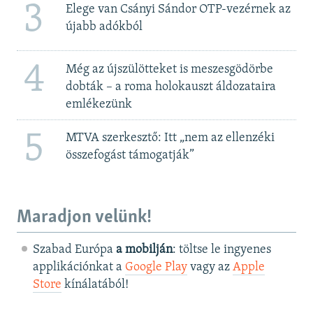
3
Elege van Csányi Sándor OTP-vezérnek az
újabb adókból
4
Még az újszülötteket is meszesgödörbe
dobták – a roma holokauszt áldozataira
emlékezünk
5
MTVA szerkesztő: Itt „nem az ellenzéki
összefogást támogatják”
Maradjon velünk!
Szabad Európa
a mobilján
: töltse le ingyenes
applikációnkat a
Google Play
vagy az
Apple
Store
kínálatából!