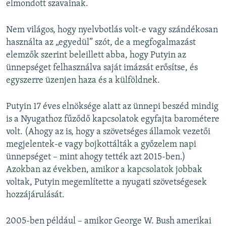
elmondott szavainak.
Nem világos, hogy nyelvbotlás volt-e vagy szándékosan
használta az „egyedül” szót, de a megfogalmazást
elemzők szerint beleillett abba, hogy Putyin az
ünnepséget felhasználva saját imázsát erősítse, és
egyszerre üzenjen haza és a külföldnek.
Putyin 17 éves elnöksége alatt az ünnepi beszéd mindig
is a Nyugathoz fűződő kapcsolatok egyfajta barométere
volt. (Ahogy az is, hogy a szövetséges államok vezetői
megjelentek-e vagy bojkottálták a győzelem napi
ünnepséget – mint ahogy tették azt 2015-ben.)
Azokban az években, amikor a kapcsolatok jobbak
voltak, Putyin megemlítette a nyugati szövetségesek
hozzájárulását.
2005-ben például – amikor George W. Bush amerikai