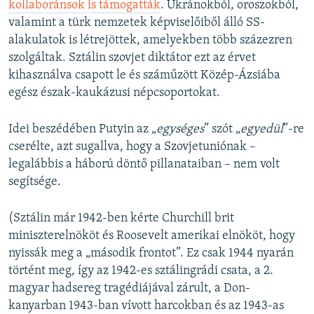
kollaboránsok is támogatták
. Ukránokból, oroszokból,
valamint a türk nemzetek képviselőiből álló SS-
alakulatok is létrejöttek, amelyekben több százezren
szolgáltak. Sztálin szovjet diktátor ezt az érvet
kihasználva csapott le és száműzött Közép-Ázsiába
egész észak-kaukázusi népcsoportokat.
Idei beszédében Putyin az „
egységes
” szót „
egyedül
”-re
cserélte, azt sugallva, hogy a Szovjetuniónak –
legalábbis a háború döntő pillanataiban – nem volt
segítsége.
(Sztálin már 1942-ben kérte Churchill brit
miniszterelnököt és Roosevelt amerikai elnököt, hogy
nyissák meg a „második frontot”. Ez csak 1944 nyarán
történt meg, így az 1942-es sztálingrádi csata, a 2.
magyar hadsereg tragédiájával zárult, a Don-
kanyarban 1943-ban vívott harcokban és az 1943-as