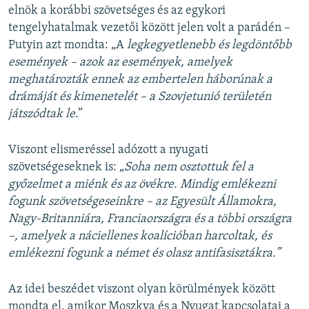
elnök a korábbi szövetséges és az egykori
tengelyhatalmak vezetői között jelen volt a parádén –
Putyin azt mondta: „​A
legkegyetlenebb és legdöntőbb
események – azok az események, amelyek
meghatározták ennek az embertelen háborúnak a
drámáját és kimenetelét – a Szovjetunió területén
játszódtak le
.”
Viszont elismeréssel adózott a nyugati
szövetségeseknek is: „​
Soha nem osztottuk fel a
győzelmet a miénk és az övékre. Mindig emlékezni
fogunk szövetségeseinkre – az Egyesült Államokra,
Nagy-Britanniára, Franciaországra és a többi országra
–, amelyek a náciellenes koalícióban harcoltak, és
emlékezni fogunk a német és olasz antifasisztákra.”
Az idei beszédet viszont olyan körülmények között
mondta el, amikor Moszkva és a Nyugat kapcsolatai a