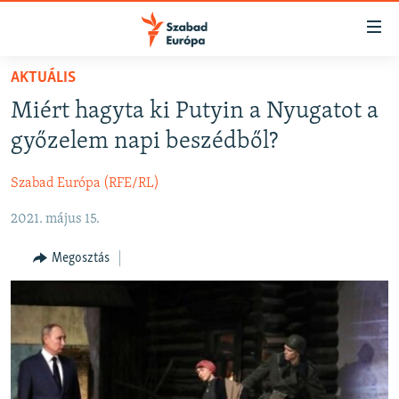
Akadálymentes
mód
Ugrás
AKTUÁLIS
a
NAPIRENDEN
Miért hagyta ki Putyin a Nyugatot a
fő
AKTUÁLIS
oldalra
győzelem napi beszédből?
FELIRATKOZÁS
PODCASTOK
Ugrás
a
Szabad Európa (RFE/RL)
VIDEÓK
tartalomjegyzékre
Spotify
2021. május 15.
ELEMZŐ
Ugrás
a
NER15
Megosztás
Feliratkozás
keresésre
SZABADON
TÁRSADALOM
DEMOKRÁCIA
A PÉNZ NYOMÁBAN