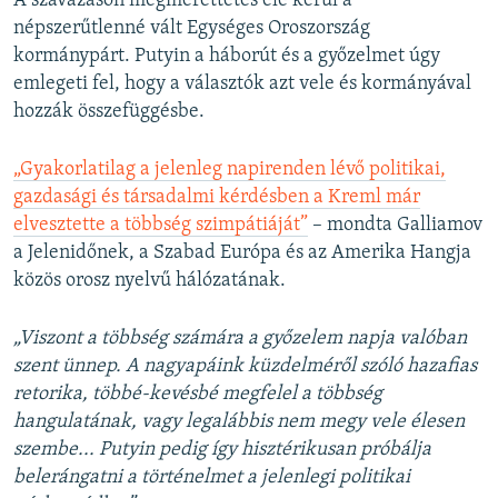
A szavazáson megmérettetés elé kerül a
népszerűtlenné vált Egységes Oroszország
kormánypárt. Putyin a háborút és a győzelmet úgy
emlegeti fel, hogy a választók azt vele és kormányával
hozzák összefüggésbe.
„Gyakorlatilag a jelenleg napirenden lévő politikai,
gazdasági és társadalmi kérdésben a Kreml már
elvesztette a többség szimpátiáját”
– mondta Galliamov
a Jelenidőnek, a Szabad Európa és az Amerika Hangja
közös orosz nyelvű hálózatának.
„Viszont a többség számára a győzelem napja valóban
szent ünnep. A nagyapáink küzdelméről szóló hazafias
retorika, többé-kevésbé megfelel a többség
hangulatának, vagy legalábbis nem megy vele élesen
szembe... Putyin pedig így hisztérikusan próbálja
belerángatni a történelmet a jelenlegi politikai