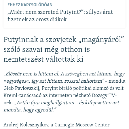
EHHEZ KAPCSOLÓDÓAN:
„Miért nem szereted Putyint?”: súlyos árat
fizetnek az orosz diákok
Putyinnak a szovjetek „magányáról”
szóló szavai még otthon is
nemtetszést váltottak ki
„Először nem is hittem el. A szövegben azt láttam, hogy
»egységes«, így azt hittem, rosszul hallottam”
– mondta
Gleb Pavlovszkij, Putyint bíráló politikai elemző és volt
Kreml-tanácsadó az interneten nézhető Dozsgy TV-
nek. „​
Aztán újra meghallgattam – és kifejezetten azt
mondta, hogy egyedül.”
Andrej Kolesznyikov, a Carnegie Moscow Center