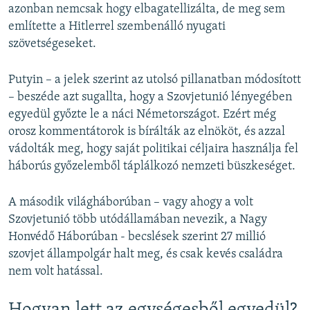
azonban nemcsak hogy elbagatellizálta, de meg sem
említette a Hitlerrel szembenálló nyugati
szövetségeseket.
Putyin – a jelek szerint az utolsó pillanatban módosított
– beszéde azt sugallta, hogy a Szovjetunió lényegében
egyedül győzte le a náci Németországot. Ezért még
orosz kommentátorok is bírálták az elnököt, és azzal
vádolták meg, hogy saját politikai céljaira használja fel
háborús győzelemből táplálkozó nemzeti büszkeséget.
A második világháborúban – vagy ahogy a volt
Szovjetunió több utódállamában nevezik, a Nagy
Honvédő Háborúban - becslések szerint 27 millió
szovjet állampolgár halt meg, és csak kevés családra
nem volt hatással.