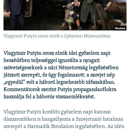
EURÓPAI UNIÓ
VILÁG
KLÍMAVÁLTOZÁS
A MÚLT TANULSÁGAI
Vlagyimir Putyin orosz elnök a Győzelem Múzeumában
KÖVESSEN MINKET!
Vlagyimir Putyin orosz elnök idei győzelem napi
beszédében teljességgel ignorálta a nyugati
szövetségeseknek a náci Németország legyőzésében
játszott szerepét, és úgy fogalmazott: a szovjet nép
Valamennyi RFE/RL weboldal
„egyedül” volt a háború legnehezebb időszakában.
Kommentátorok szerint Putyin propagandacélokra
használja fel a háborús visszaemlékezést.
Vlagyimir Putyin korábbi győzelem napi katonai
díszszemléken is hangsúlyozta a Szovjetunió hatalmas
szerepét a Harmadik Birodalom legyőzésében. Az idén