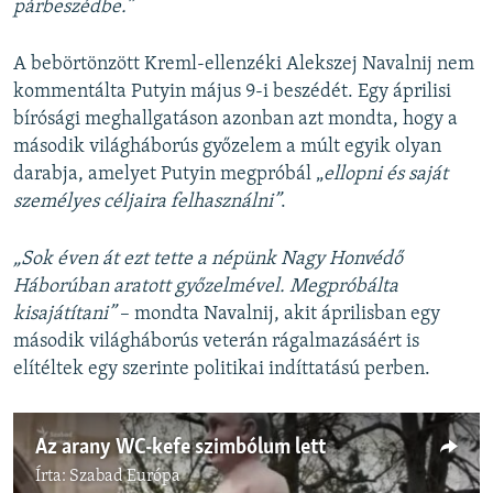
párbeszédbe.”
A bebörtönzött Kreml-ellenzéki Alekszej Navalnij nem
kommentálta Putyin május 9-i beszédét. Egy áprilisi
bírósági meghallgatáson azonban azt mondta, hogy a
második világháborús győzelem a múlt egyik olyan
darabja, amelyet Putyin megpróbál „​
ellopni és saját
személyes céljaira felhasználni”
.
„Sok éven át ezt tette a népünk Nagy Honvédő
Háborúban aratott győzelmével. Megpróbálta
kisajátítani”
– mondta Navalnij, akit áprilisban egy
második világháborús veterán rágalmazásáért is
elítéltek egy szerinte politikai indíttatású perben.
Az arany WC-kefe szimbólum lett
Írta:
Szabad Európa