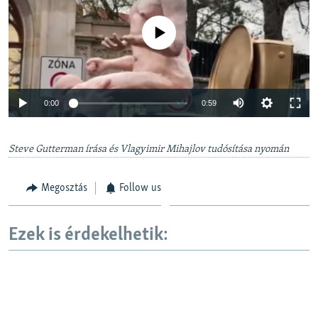
Jelenleg nincs elérhető tartalom
Auto
0:00
0:59
240p
Steve Gutterman írása és Vlagyimir Mihajlov tudósítása nyomán
360p
Auto
240p
360p
480p
480p
Megosztás
Follow us
720p
720p
1080p
1080p
Ezek is érdekelhetik: