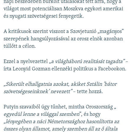
napi beszédében burkolt utalásokat tett arra, hogy a
világot most potenciálisan Moszkva egykori amerikai
és nyugati szövetségesei fenyegetik.
A kritikusok szerint viszont a Szovjetunió „magányos”
szerepének hangsúlyozásával az orosz elnök azonban
túllőtt a célon.
Ezzel a nyelvezettel „​
a világháború realitását tagadta”
–
írta Leonyid Gozman ellenzéki politikus a Facebookon.
„Sikerült elhallgatnia azokat, akiket Sztálin ’bátor
szövetségeseinknek’ nevezett”
– tette hozzá.
Putyin szavaiból úgy tűnhet, mintha Oroszország „​
egyedül lenne a világgal szemben
”, és hogy
„
lényegében a náci Németországhoz hasonlította az
összes olyan államot, amely szemben áll az ő általa