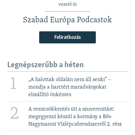
vezető út
Szabad Európa Podcastok
Feliratkozás
Legnépszerűbb a héten
1
„A halottak oldalán nem áll senki” –
mondja a harctéri maradványokat
elszállító önkéntes
2
A rezsicsökkentés üti a szuverenitást:
megegyezni készül a kormány a Bős-
Nagymarosi Vízlépcsőrendszerről 2. rész