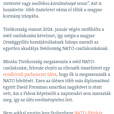
történtté vagy mellékes körülménnyé tenni”.
Azt is
hozzátette: több tiszteletet várna el tőlük a magyar
kormány irányába.
Törökország viszont 2024. január végén ratifikálta a
svéd csatlakozási kérelmet, így mégis a magyar
Országgyűlés hozzájárulásának hiánya maradt az
egyetlen akadálya Svédország NATO-csatlakozásának.
Miután Törökország megszavazta a svéd NATO-
csatlakozást, február elején az ellenzék összehívott egy
rendkívüli parlamenti ülést
, hogy ők is megszavazzák a
NATO bővítését. Ezen az ülésen több más diplomatával
együtt David Pressman amerikai nagykövet is részt
vett, ám a Fidesz képviselői a napirendet sem szavazták
meg, így az ülés eredménytelen lett.
Nem sokkal ezután Jens Stoltenberg
NATO-főtitkár