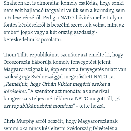
Shaheen azt is elmondta: komoly csalódás, hogy senki
nem volt hajlandó tárgyalni velük sem a kormány, sem
a Fidesz részéről. Pedig a NATO-bővítés mellett olyan
fontos kérdésekről is beszélni szerettek volna, mint az
emberi jogok vagy a két ország gazdasági-
kereskedelmi kapcsolatai.
Thom Tillis republikánus szenátor azt emelte ki, hogy
Oroszország háborúja komoly fenyegetést jelent
Magyarországnak is, épp emiatt a fenyegetés miatt van
szükség egy Svédországgal megerősített NATO-ra.
„Reméljük, hogy Orbán Viktor megérti ezeket a
kéréseket.”
A szenátor azt mondta: az amerikai
kongresszus teljes mértékben a NATO mögött áll,
„és
ezt republikánusként mondom” –
tette hozzá.
Chris Murphy arról beszélt, hogy Magyarországnak
semmi oka nincs késleltetni Svédország felvételét a