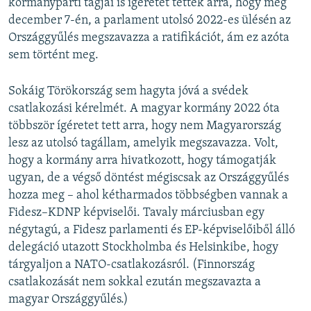
kormánypárti tagjai is ígéretet tettek arra, hogy még
december 7-én, a parlament utolsó 2022-es ülésén az
Országgyűlés megszavazza a ratifikációt, ám ez azóta
sem történt meg.
Sokáig Törökország sem hagyta jóvá a svédek
csatlakozási kérelmét. A magyar kormány 2022 óta
többször ígéretet tett arra, hogy nem Magyarország
lesz az utolsó tagállam, amelyik megszavazza. Volt,
hogy a kormány arra hivatkozott, hogy támogatják
ugyan, de a végső döntést mégiscsak az Országgyűlés
hozza meg – ahol kétharmados többségben vannak a
Fidesz–KDNP képviselői. Tavaly márciusban egy
négytagú, a Fidesz parlamenti és EP-képviselőiből álló
delegáció utazott Stockholmba és Helsinkibe, hogy
tárgyaljon a NATO-csatlakozásról. (Finnország
csatlakozását nem sokkal ezután megszavazta a
magyar Országgyűlés.)