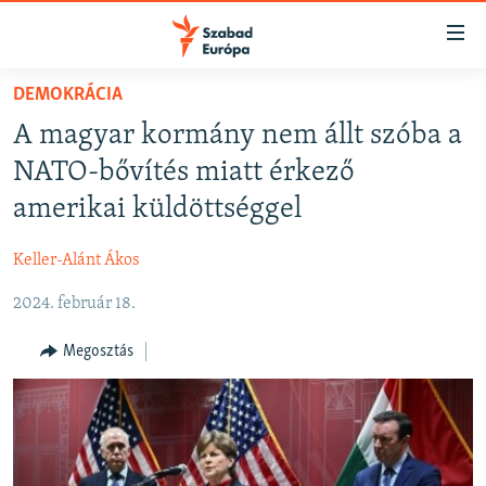
Akadálymentes
mód
Ugrás
DEMOKRÁCIA
a
NAPIRENDEN
A magyar kormány nem állt szóba a
fő
AKTUÁLIS
oldalra
NATO-bővítés miatt érkező
FELIRATKOZÁS
PODCASTOK
Ugrás
amerikai küldöttséggel
a
VIDEÓK
tartalomjegyzékre
Keller-Alánt Ákos
Spotify
ELEMZŐ
Ugrás
a
2024. február 18.
NER15
Feliratkozás
keresésre
SZABADON
Megosztás
TÁRSADALOM
DEMOKRÁCIA
A PÉNZ NYOMÁBAN