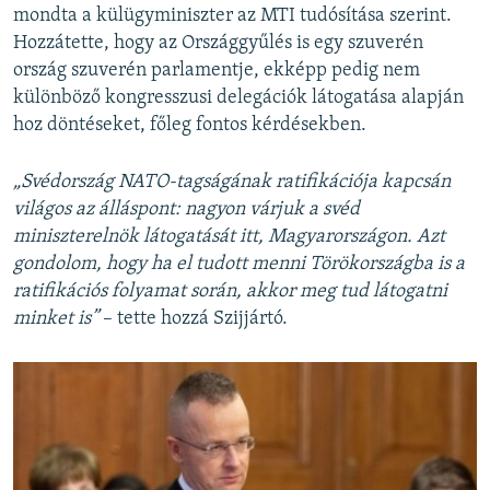
mondta a külügyminiszter az MTI tudósítása szerint.
Hozzátette, hogy az Országgyűlés is egy szuverén
ország szuverén parlamentje, ekképp pedig nem
különböző kongresszusi delegációk látogatása alapján
hoz döntéseket, főleg fontos kérdésekben.
„Svédország NATO-tagságának ratifikációja kapcsán
világos az álláspont: nagyon várjuk a svéd
miniszterelnök látogatását itt, Magyarországon. Azt
gondolom, hogy ha el tudott menni Törökországba is a
ratifikációs folyamat során, akkor meg tud látogatni
minket is”
– tette hozzá Szijjártó.