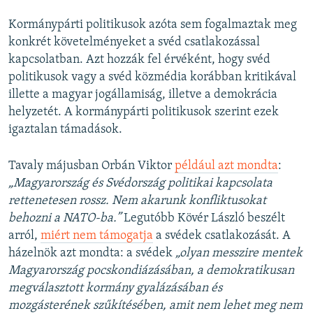
Kormánypárti politikusok azóta sem fogalmaztak meg
konkrét követelményeket a svéd csatlakozással
kapcsolatban. Azt hozzák fel érvéként, hogy svéd
politikusok vagy a svéd közmédia korábban kritikával
illette a magyar jogállamiság, illetve a demokrácia
helyzetét. A kormánypárti politikusok szerint ezek
igaztalan támadások.
Tavaly májusban Orbán Viktor
például azt mondta
:
„Magyarország és Svédország politikai kapcsolata
rettenetesen rossz. Nem akarunk konfliktusokat
behozni a NATO-ba.”
Legutóbb Kövér László beszélt
arról,
miért nem támogatja
a svédek csatlakozását. A
házelnök azt mondta: a svédek
„olyan messzire mentek
Magyarország pocskondiázásában, a demokratikusan
megválasztott kormány gyalázásában és
mozgásterének szűkítésében, amit nem lehet meg nem