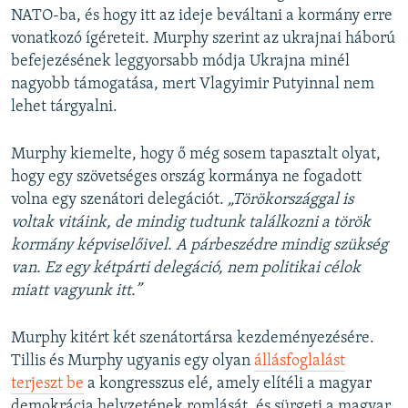
NATO-ba, és hogy itt az ideje beváltani a kormány erre
vonatkozó ígéreteit. Murphy szerint az ukrajnai háború
befejezésének leggyorsabb módja Ukrajna minél
nagyobb támogatása, mert Vlagyimir Putyinnal nem
lehet tárgyalni.
Murphy kiemelte, hogy ő még sosem tapasztalt olyat,
hogy egy szövetséges ország kormánya ne fogadott
volna egy szenátori delegációt.
„Törökországgal is
voltak vitáink, de mindig tudtunk találkozni a török
kormány képviselőivel. A párbeszédre mindig szükség
van. Ez egy kétpárti delegáció, nem politikai célok
miatt vagyunk itt.”
Murphy kitért két szenátortársa kezdeményezésére.
Tillis és Murphy ugyanis egy olyan
állásfoglalást
terjeszt be
a kongresszus elé, amely elítéli a magyar
demokrácia helyzetének romlását, és sürgeti a magyar