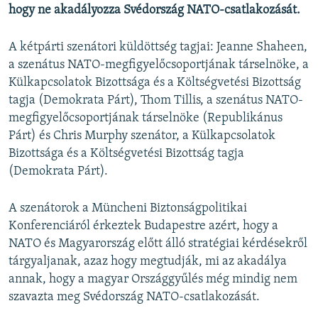
hogy ne akadályozza Svédország NATO-csatlakozását.
A kétpárti szenátori küldöttség tagjai: Jeanne Shaheen,
a szenátus NATO-megfigyelőcsoportjának társelnöke, a
Külkapcsolatok Bizottsága és a Költségvetési Bizottság
tagja (Demokrata Párt), Thom Tillis, a szenátus NATO-
megfigyelőcsoportjának társelnöke (Republikánus
Párt) és Chris Murphy szenátor, a Külkapcsolatok
Bizottsága és a Költségvetési Bizottság tagja
(Demokrata Párt).
A szenátorok a Müncheni Biztonságpolitikai
Konferenciáról érkeztek Budapestre azért, hogy a
NATO és Magyarország előtt álló stratégiai kérdésekről
tárgyaljanak, azaz hogy megtudják, mi az akadálya
annak, hogy a magyar Országgyűlés még mindig nem
szavazta meg Svédország NATO-csatlakozását.