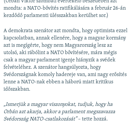
(Orbán Viktor szombati évértékelő beszédében azt
mondta: a NATO-bővítés ratifikálására a február 26-án
kezdődő parlamenti ülésszakban kerülhet sor.)
A demokrata szenátor azt mondta, hogy optimista ezzel
kapcsolatban, annak ellenére, hogy a magyar kormány
azt is megígérte, hogy nem Magyarország lesz az
utolsó, aki rábólint a NATO bővítésére, mára mégis
csak a magyar parlament igenje hiányzik a svédek
felvételéhez. A szenátor hangsúlyozta, hogy
Svédországnak komoly hadereje van, ami nagy erősítés
lenne a NATO-nak ebben a háború miatt kritikus
időszakban.
„Ismerjük a magyar viszonyokat, tudjuk, hogy ha
Orbán azt akarja, akkor a parlament megszavazza
Svédország NATO-csatlakozását”
– tette hozzá.