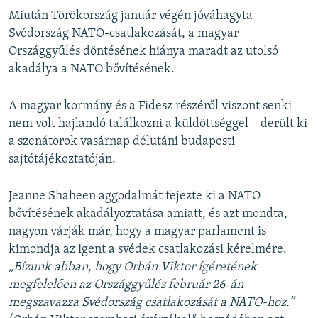
Miután Törökország január végén jóváhagyta
Svédország NATO-csatlakozását, a magyar
Országgyűlés döntésének hiánya maradt az utolsó
akadálya a NATO bővítésének.
A magyar kormány és a Fidesz részéről viszont senki
nem volt hajlandó találkozni a küldöttséggel – derült ki
a szenátorok vasárnap délutáni budapesti
sajtótájékoztatóján.
Jeanne Shaheen aggodalmát fejezte ki a NATO
bővítésének akadályoztatása amiatt, és azt mondta,
nagyon várják már, hogy a magyar parlament is
kimondja az igent a svédek csatlakozási kérelmére.
„Bízunk abban, hogy Orbán Viktor ígéretének
megfelelően az Országgyűlés február 26-án
megszavazza Svédország csatlakozását a NATO-hoz.”