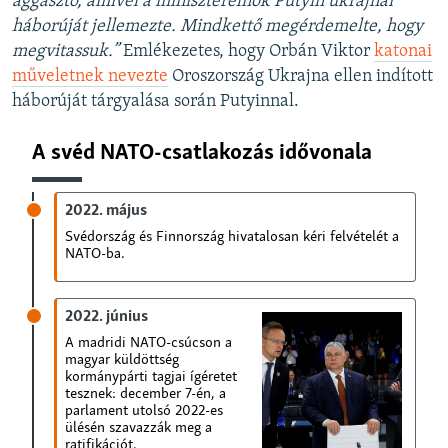
aggasztó, amivel a miniszterelnök Putyin ukrajnai
háborúját jellemezte. Mindkettő megérdemelte, hogy
megvitassuk.”
Emlékezetes, hogy Orbán Viktor
katonai
műveletnek nevezte
Oroszország Ukrajna ellen indított
háborúját tárgyalása során Putyinnal.