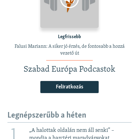
Legfrissebb
Falusi Mariann: A siker jó érzés, de fontosabb a hozzá
vezető út
Szabad Európa Podcastok
Feliratkozás
Legnépszerűbb a héten
1
„A halottak oldalán nem áll senki” –
mondja a harctéri maradványokat