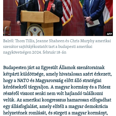
EURÓPAI UNIÓ
VILÁG
KLÍMAVÁLTOZÁS
A MÚLT TANULSÁGAI
Balról: Thom Tillis, Jeanne Shaheen és Chris Murphy amerikai
KÖVESSEN MINKET!
szenátor sajtótájékoztatót tart a budapesti amerikai
nagykövetségen 2024. február 18-án
Budapesten járt az Egyesült Államok szenátorainak
Valamennyi RFE/RL weboldal
kétpárti küldöttsége, amely hivatalosan azért érkezett,
hogy a NATO és Magyarország előtt álló stratégiai
kérdésekről tárgyaljon. A magyar kormány és a Fidesz
részéről viszont senki nem volt hajlandó találkozni
velük. Az amerikai kongresszus hamarosan elfogadhat
egy állásfoglalást, amely elítéli a magyar demokrácia
helyzetének romlását, és sürgeti a magyar kormányt,