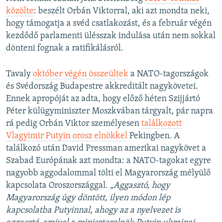
közölte
: beszélt Orbán Viktorral, aki azt mondta neki,
hogy támogatja a svéd csatlakozást, és a február végén
kezdődő parlamenti ülésszak indulása után nem sokkal
dönteni fognak a ratifikálásról.
Tavaly
október végén összeültek
a NATO-tagországok
és Svédország Budapestre akkreditált nagykövetei.
Ennek apropóját az adta, hogy előző héten Szijjártó
Péter külügyminiszter Moszkvában tárgyalt, pár napra
rá pedig Orbán Viktor személyesen
találkozott
Vlagyimir Putyin orosz elnökkel
Pekingben. A
találkozó után David Pressman amerikai nagykövet a
Szabad Európának azt mondta: a NATO-tagokat egyre
nagyobb aggodalommal tölti el Magyarország mélyülő
kapcsolata Oroszországgal.
„Aggasztó, hogy
Magyarország úgy döntött, ilyen módon lép
kapcsolatba Putyinnal, ahogy az a nyelvezet is