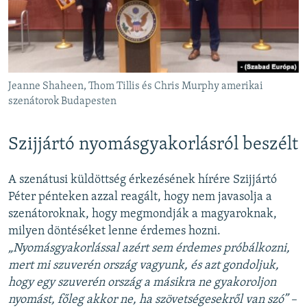
Jeanne Shaheen, Thom Tillis és Chris Murphy amerikai
szenátorok Budapesten
Szijjártó nyomásgyakorlásról beszélt
A szenátusi küldöttség érkezésének hírére Szijjártó
Péter pénteken azzal reagált, hogy nem javasolja a
szenátoroknak, hogy megmondják a magyaroknak,
milyen döntéséket lenne érdemes hozni.
„Nyomásgyakorlással azért sem érdemes próbálkozni,
mert mi szuverén ország vagyunk, és azt gondoljuk,
hogy egy szuverén ország a másikra ne gyakoroljon
nyomást, főleg akkor ne, ha szövetségesekről van szó” –