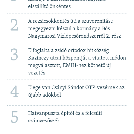
elszállító önkéntes
2
A rezsicsökkentés üti a szuverenitást:
megegyezni készül a kormány a Bős-
Nagymarosi Vízlépcsőrendszerről 2. rész
3
Elfoglalta a zsidó ortodox hitközség
Kazinczy utcai központját a vitatott módon
megválasztott, EMIH-hez köthető új
vezetés
4
Elege van Csányi Sándor OTP-vezérnek az
újabb adókból
5
Hatvanpuszta építői és a felcsúti
számvevőszék