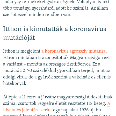
műanyag termékeket gyártó cégnek. Volt olyan is, aki
több tonnányi nyershúsról adott be számlát. Az állam
szerint ezzel minden rendben van.
Itthon is kimutatták a koronavírus
mutációját
Itthon is megjelent
a koronavírus agresszív mutánsa
.
Három mintában is azonosították Magyarországon ezt
a variánst – mondta az országos tisztifőorvos. Ez a
mutáció 50-70 százalékkal gyorsabban terjed, mint az
eddigi vírus, de a gyártók szerint a vakcinák ez ellen is
hatékonyak.
Átlépte a 11 ezret a járvány magyarországi áldozatainak
száma, csütörtök reggelre életét vesztette 118 beteg.
A
hivatalos jelentés szerint
egy nap alatt 1926 újabb