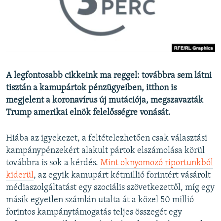
EURÓPAI UNIÓ
VILÁG
KLÍMAVÁLTOZÁS
A MÚLT TANULSÁGAI
A legfontosabb cikkeink ma reggel: továbbra sem látni
tisztán a kamupártok pénzügyeiben, itthon is
KÖVESSEN MINKET!
megjelent a koronavírus új mutációja, megszavazták
Trump amerikai elnök felelősségre vonását.
Valamennyi RFE/RL weboldal
Hiába az igyekezet, a feltételezhetően csak választási
kampánypénzekért alakult pártok elszámolása körül
továbbra is sok a kérdés.
Mint oknyomozó riportunkból
kiderül
, az egyik kamupárt kétmillió forintért vásárolt
médiaszolgáltatást egy szociális szövetkezettől, míg egy
másik egyetlen számlán utalta át a közel 50 millió
forintos kampánytámogatás teljes összegét egy