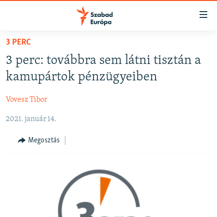
Akadálymentes
mód
Ugrás
3 PERC
a
NAPIRENDEN
3 perc: továbbra sem látni tisztán a
fő
AKTUÁLIS
oldalra
kamupártok pénzügyeiben
PODCASTOK
Ugrás
a
Vovesz Tibor
VIDEÓK
tartalomjegyzékre
2021. január 14.
ELEMZŐ
Ugrás
a
NER15
Megosztás
keresésre
SZABADON
TÁRSADALOM
DEMOKRÁCIA
A PÉNZ NYOMÁBAN