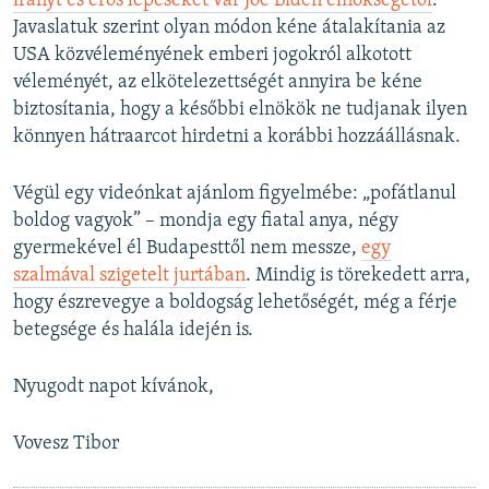
irányt és erős lépéseket vár Joe Biden elnökségétől
.
Javaslatuk szerint olyan módon kéne átalakítania az
USA közvéleményének emberi jogokról alkotott
véleményét, az elkötelezettségét annyira be kéne
biztosítania, hogy a későbbi elnökök ne tudjanak ilyen
könnyen hátraarcot hirdetni a korábbi hozzáállásnak.
Végül egy videónkat ajánlom figyelmébe: „pofátlanul
boldog vagyok” – mondja egy fiatal anya, négy
gyermekével él Budapesttől nem messze,
egy
szalmával szigetelt jurtában
. Mindig is törekedett arra,
hogy észrevegye a boldogság lehetőségét, még a férje
betegsége és halála idején is.
Nyugodt napot kívánok,
Vovesz Tibor