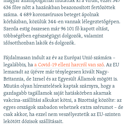
magyar állampolgárnál mutatták ki a vírust, ezzel 347
636 főre nőtt a hazánkban beazonosított fertőzöttek
száma. 4 689 koronavírusos beteget ápolnak
kórházban, közülük 344-en vannak lélegeztetőgépen.
Szerda estig összesen már 96 101 fő kapott oltást,
többségében egészségügyi dolgozók, valamint
idősotthonban lakók és dolgozók.
Fájdalmasan indult az év az Európai Unió számára –
legalábbis, ha
a Covid-19 elleni harcról van szó
. Az EU
lemaradt az újévre már ténylegesen kivált Nagy-
Britannia, de Izrael és az Egyesült Államok mögött is.
Miután olyan híresztelések kaptak szárnyra, hogy a
gazdagabb tagállamok saját hatáskörben akarnak
vakcina-szállítási alkukat kötni, a Bizottság közölte: az
egyes országok szabadon vehetnek extra szérumot – de
csak akkor, ha ezzel nem veszélyeztetik az EU-szinten
lekötött dózisok szállításait.