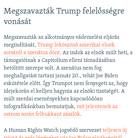
Megszavazták Trump felelősségre
vonását
Megszavazták az alkotmányos vádemelési eljárás
megindítását,
Trump leköszönő amerikai elnök
sorsáról a szenátus dönt
. Az indok az elnök múlt heti, a
támogatóinak a Capitolium elleni támadásában
betöltött szerepe volt. A szenátus nem fog
meghallgatást tartani január 20., tehát Joe Biden
eskütétele előtt. Így Trumpot nem fenyegeti az, hogy
idejekorán el kelljen hagynia az elnöki tisztségét. A
múlt szerdai eseményekhez kapcsolódóan
infografikánkban bemutatjuk,
mit jelentenek az
ostrom során felbukkant zászlók
.
A Human Rights Watch jogvédő szervezet
teljesen új