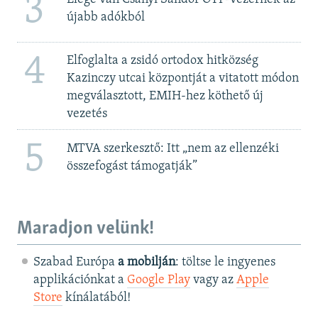
3
újabb adókból
4
Elfoglalta a zsidó ortodox hitközség
Kazinczy utcai központját a vitatott módon
megválasztott, EMIH-hez köthető új
vezetés
5
MTVA szerkesztő: Itt „nem az ellenzéki
összefogást támogatják”
Maradjon velünk!
Szabad Európa
a mobilján
: töltse le ingyenes
applikációnkat a
Google Play
vagy az
Apple
Store
kínálatából!