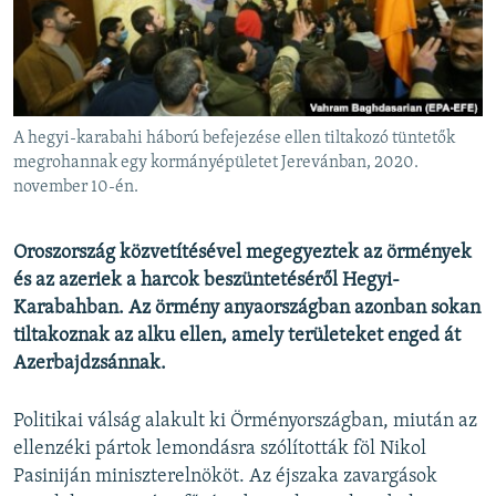
EURÓPAI UNIÓ
VILÁG
KLÍMAVÁLTOZÁS
A MÚLT TANULSÁGAI
A hegyi-karabahi háború befejezése ellen tiltakozó tüntetők
megrohannak egy kormányépületet Jerevánban, 2020.
november 10-én.
KÖVESSEN MINKET!
Oroszország közvetítésével megegyeztek az örmények
és az azeriek a harcok beszüntetéséről Hegyi-
Valamennyi RFE/RL weboldal
Karabahban. Az örmény anyaországban azonban sokan
tiltakoznak az alku ellen, amely területeket enged át
Azerbajdzsánnak.
Politikai válság alakult ki Örményországban, miután az
ellenzéki pártok lemondásra szólították föl Nikol
Pasiniján miniszterelnököt. Az éjszaka zavargások