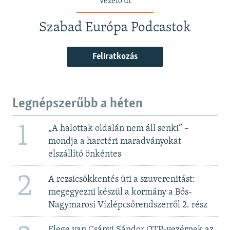
vezető út
Szabad Európa Podcastok
Feliratkozás
Legnépszerűbb a héten
1
„A halottak oldalán nem áll senki” –
mondja a harctéri maradványokat
elszállító önkéntes
2
A rezsicsökkentés üti a szuverenitást:
megegyezni készül a kormány a Bős-
Nagymarosi Vízlépcsőrendszerről 2. rész
Elege van Csányi Sándor OTP-vezérnek az