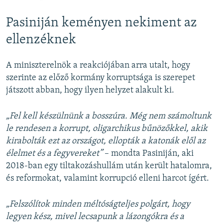
Pasiniján keményen nekiment az
ellenzéknek
A miniszterelnök a reakciójában arra utalt, hogy
szerinte az előző kormány korruptsága is szerepet
játszott abban, hogy ilyen helyzet alakult ki.
„Fel kell készülnünk a bosszúra. Még nem számoltunk
le rendesen a korrupt, oligarchikus bűnözőkkel, akik
kirabolták ezt az országot, ellopták a katonák elől az
élelmet és a fegyvereket”
– mondta Pasiniján, aki
2018-ban egy tiltakozáshullám után került hatalomra,
és reformokat, valamint korrupció elleni harcot ígért.
„Felszólítok minden méltóságteljes polgárt, hogy
legyen kész, mivel lecsapunk a lázongókra és a