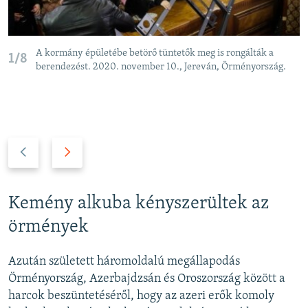
A kormány épületébe betörő tüntetők meg is rongálták a
1/8
berendezést. 2020. november 10., Jereván, Örményország.
P
N
r
e
e
x
v
t
Kemény alkuba kényszerültek az
i
s
örmények
o
l
u
i
Azután született háromoldalú megállapodás
s
d
Örményország, Azerbajdzsán és Oroszország között a
s
e
harcok beszüntetéséről, hogy az azeri erők komoly
l