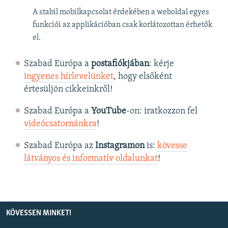
A stabil mobilkapcsolat érdekében a weboldal egyes
funkciói az applikációban csak korlátozottan érhetők
el.
Szabad Európa a
postafiókjában
: kérje
ingyenes hírlevelünket
, hogy elsőként
értesüljön cikkeinkről!
Szabad Európa a
YouTube
-on: iratkozzon fel
videócsatornánkra
!
Szabad Európa az
Instagramon
is:
kövesse
látványos és informatív oldalunkat
! ​
KÖVESSEN MINKET!