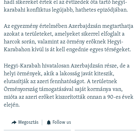
hadi sikereket értek el az évtizedek óta tartó hegyi-
i
karabahi konfliktus legújabb, hathetes epizódjában.
d
e
Az egyezmény értelmében Azerbajdzsán megtarthatja
azokat a területeket, amelyeket sikerrel elfoglalt a
harcok során, valamint az örmény erőknek Hegyi-
Karabahon kívül is át kell engednie egyes térségeket.
Hegyi-Karabah hivatalosan Azerbajdzsán része, de a
helyi örmények, akik a lakosság javát kiteszik,
elutasítják az azeri fennhatóságot. A területnek
Örményország támogatásával saját kormánya van,
mióta az azeri erőket kiszorították onnan a 90-es évek
elején.
Megosztás
Follow us