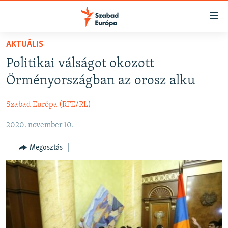
Akadálymentes
mód
Ugrás
AKTUÁLIS
a
NAPIRENDEN
Politikai válságot okozott
fő
AKTUÁLIS
oldalra
Örményországban az orosz alku
FELIRATKOZÁS
PODCASTOK
Ugrás
a
Szabad Európa (RFE/RL)
VIDEÓK
tartalomjegyzékre
Spotify
2020. november 10.
ELEMZŐ
Ugrás
a
NER15
Megosztás
Feliratkozás
keresésre
SZABADON
TÁRSADALOM
DEMOKRÁCIA
A PÉNZ NYOMÁBAN