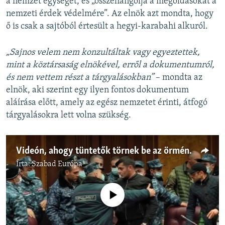
a nemzet egységét, és „összehangolja a megoldásokat a
nemzeti érdek védelmére”. Az elnök azt mondta, hogy
ő is csak a sajtóból értesült a hegyi-karabahi alkuról.
„Sajnos velem nem konzultáltak vagy egyeztettek,
mint a köztársaság elnökével, erről a dokumentumról,
és nem vettem részt a tárgyalásokban”
– mondta az
elnök, aki szerint egy ilyen fontos dokumentum
aláírása előtt, amely az egész nemzetet érinti, átfogó
tárgyalásokra lett volna szükség.
Videón, ahogy tüntetők törnek be az örmény parlamentbe
Írta:
Szabad Európa
Jelenleg nincs elérhető tartalom