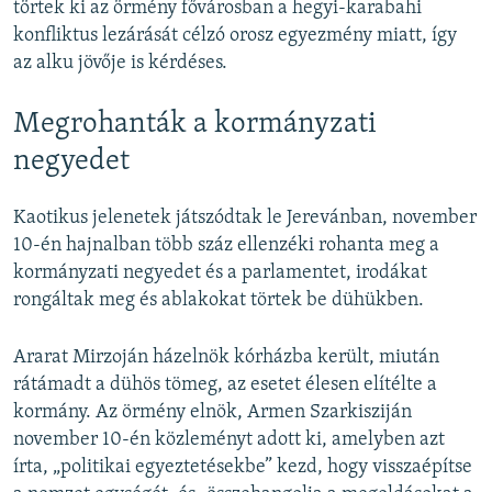
törtek ki az örmény fővárosban a hegyi-karabahi
konfliktus lezárását célzó orosz egyezmény miatt, így
az alku jövője is kérdéses.
Megrohanták a kormányzati
negyedet
Kaotikus jelenetek játszódtak le Jerevánban, november
10-én hajnalban több száz ellenzéki rohanta meg a
kormányzati negyedet és a parlamentet, irodákat
rongáltak meg és ablakokat törtek be dühükben.
Ararat Mirzoján házelnök kórházba került, miután
rátámadt a dühös tömeg, az esetet élesen elítélte a
kormány. Az örmény elnök, Armen Szarkisziján
november 10-én közleményt adott ki, amelyben azt
írta, „politikai egyeztetésekbe” kezd, hogy visszaépítse