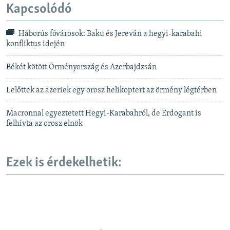
Kapcsolódó
Háborús fővárosok: Baku és Jereván a hegyi-karabahi
konfliktus idején
Békét kötött Örményország és Azerbajdzsán
Lelőttek az azeriek egy orosz helikoptert az örmény légtérben
Macronnal egyeztetett Hegyi-Karabahról, de Erdogant is
felhívta az orosz elnök
Ezek is érdekelhetik: