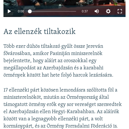
Auto
0:00
0:37
240p
Az ellenzék tiltakozik
360p
Auto
240p
360p
480p
480p
Több ezer dühös tiltakozó gyűlt össze Jereván
720p
fővárosában, amikor Pasiniján miniszerelnök
720p
1080p
bejelentette, hogy aláírt az oroszokkal egy
1080p
megállapodást az Azerbajdzsán és a karabahi
örmények között hat hete folyó harcok lezárására.
17 ellenzéki párt közösen lemondásra szólította föl a
miniszterelnököt, miután az Örményország által
támogatott örmény erők egy sor vereséget szenvedtek
el Azerbajdzsán ellen Hegyi-Karabahban. Az aláírók
között van a legnagyobb ellenzéki párt, a volt
kormánypárt, és az Örmény Forradalmi Föderáció is.