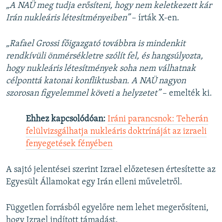
l
„A NAÜ meg tudja erősíteni, hogy nem keletkezett kár
i
Irán nukleáris létesítményeiben”
– írták X-en.
d
e
„Rafael Grossi főigazgató továbbra is mindenkit
rendkívüli önmérsékletre szólít fel, és hangsúlyozta,
hogy nukleáris létesítmények soha nem válhatnak
célponttá katonai konfliktusban. A NAÜ nagyon
szorosan figyelemmel követi a helyzetet”
– emelték ki.
Ehhez kapcsolódóan:
Iráni parancsnok: Teherán
felülvizsgálhatja nukleáris doktrínáját az izraeli
fenyegetések fényében
A sajtó jelentései szerint Izrael előzetesen értesítette az
Egyesült Államokat egy Irán elleni műveletről.
Független forrásból egyelőre nem lehet megerősíteni,
hogy Izrael indított támadást.