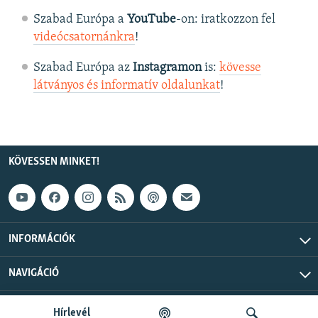
Szabad Európa a
YouTube
-on: iratkozzon fel
videócsatornánkra
!
Szabad Európa az
Instagramon
is:
kövesse
látványos és informatív oldalunkat
! ​
KÖVESSEN MINKET!
INFORMÁCIÓK
NAVIGÁCIÓ
Szabad Európa © 2026 RFE/RL, Inc. Minden jog fenntartva.
Hírlevél