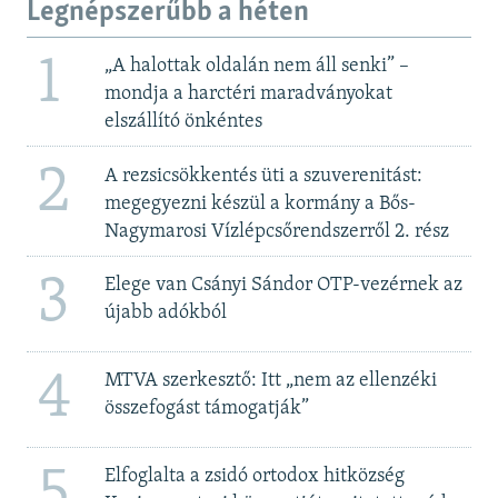
Legnépszerűbb a héten
1
„A halottak oldalán nem áll senki” –
mondja a harctéri maradványokat
elszállító önkéntes
2
A rezsicsökkentés üti a szuverenitást:
megegyezni készül a kormány a Bős-
Nagymarosi Vízlépcsőrendszerről 2. rész
3
Elege van Csányi Sándor OTP-vezérnek az
újabb adókból
4
MTVA szerkesztő: Itt „nem az ellenzéki
összefogást támogatják”
5
Elfoglalta a zsidó ortodox hitközség