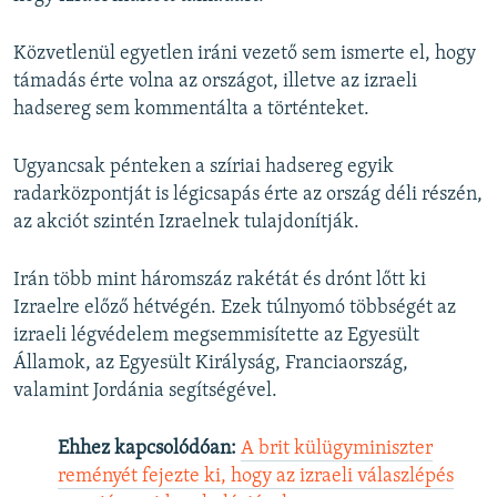
Közvetlenül egyetlen iráni vezető sem ismerte el, hogy
támadás érte volna az országot, illetve az izraeli
hadsereg sem kommentálta a történteket.
Ugyancsak pénteken a szíriai hadsereg egyik
radarközpontját is légicsapás érte az ország déli részén,
az akciót szintén Izraelnek tulajdonítják.
Irán több mint háromszáz rakétát és drónt lőtt ki
Izraelre előző hétvégén. Ezek túlnyomó többségét az
izraeli légvédelem megsemmisítette az Egyesült
Államok, az Egyesült Királyság, Franciaország,
valamint Jordánia segítségével.
Ehhez kapcsolódóan:
A brit külügyminiszter
reményét fejezte ki, hogy az izraeli válaszlépés