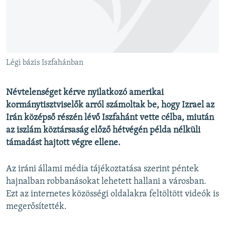
EURÓPAI UNIÓ
VILÁG
KLÍMAVÁLTOZÁS
A MÚLT TANULSÁGAI
Légi bázis Iszfahánban
KÖVESSEN MINKET!
Névtelenséget kérve nyilatkozó amerikai
kormánytisztviselők arról számoltak be, hogy Izrael az
Irán középső részén lévő Iszfahánt vette célba, miután
az iszlám köztársaság előző hétvégén példa nélküli
Valamennyi RFE/RL weboldal
támadást hajtott végre ellene.
Az iráni állami média tájékoztatása szerint péntek
hajnalban robbanásokat lehetett hallani a városban.
Ezt az internetes közösségi oldalakra feltöltött videók is
megerősítették.