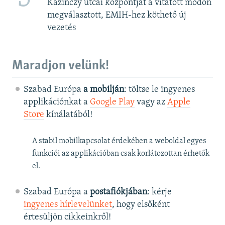
Kazinczy utcai központját a vitatott módon
megválasztott, EMIH-hez köthető új
vezetés
Maradjon velünk!
Szabad Európa
a mobilján
: töltse le ingyenes
applikációnkat a
Google Play
vagy az
Apple
Store
kínálatából!
A stabil mobilkapcsolat érdekében a weboldal egyes
funkciói az applikációban csak korlátozottan érhetők
el.
Szabad Európa a
postafiókjában
: kérje
ingyenes hírlevelünket
, hogy elsőként
értesüljön cikkeinkről!