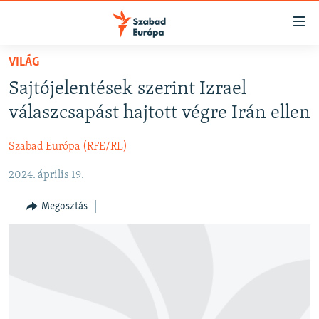
Akadálymentes
mód
Ugrás
VILÁG
a
NAPIRENDEN
Sajtójelentések szerint Izrael
fő
AKTUÁLIS
oldalra
válaszcsapást hajtott végre Irán ellen
FELIRATKOZÁS
PODCASTOK
Ugrás
a
Szabad Európa (RFE/RL)
VIDEÓK
tartalomjegyzékre
Spotify
2024. április 19.
ELEMZŐ
Ugrás
a
NER15
Megosztás
Feliratkozás
keresésre
SZABADON
TÁRSADALOM
DEMOKRÁCIA
A PÉNZ NYOMÁBAN