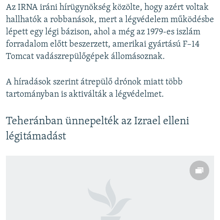
Az IRNA iráni hírügynökség közölte, hogy azért voltak
hallhatók a robbanások, mert a légvédelem működésbe
lépett egy légi bázison, ahol a még az 1979-es iszlám
forradalom előtt beszerzett, amerikai gyártású F–14
Tomcat vadászrepülőgépek állomásoznak.
A híradások szerint átrepülő drónok miatt több
tartományban is aktiválták a légvédelmet.
Teheránban ünnepelték az Izrael elleni
légitámadást