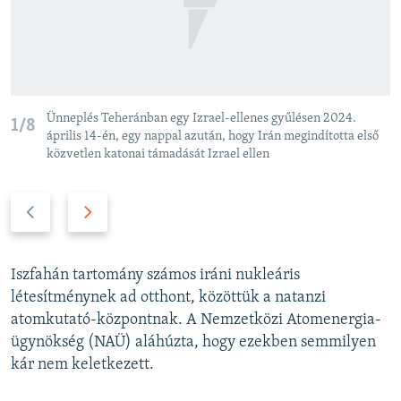
Ünneplés Teheránban egy Izrael-ellenes gyűlésen 2024.
1/8
április 14-én, egy nappal azután, hogy Irán megindította első
közvetlen katonai támadását Izrael ellen
P
N
r
e
e
x
v
t
Iszfahán tartomány számos iráni nukleáris
i
s
létesítménynek ad otthont, közöttük a natanzi
o
l
atomkutató-központnak. A Nemzetközi Atomenergia-
u
i
ügynökség (NAÜ) aláhúzta, hogy ezekben semmilyen
s
d
kár nem keletkezett.
s
e