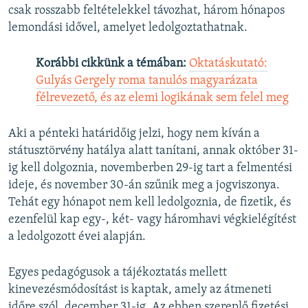
csak rosszabb feltételekkel távozhat, három hónapos
lemondási idővel, amelyet ledolgoztathatnak.
Korábbi cikkünk a témában:
Oktatáskutató:
Gulyás Gergely roma tanulós magyarázata
félrevezető, és az elemi logikának sem felel meg
Aki a pénteki határidőig jelzi, hogy nem kíván a
státusztörvény hatálya alatt tanítani, annak október 31-
ig kell dolgoznia, novemberben 29-ig tart a felmentési
ideje, és november 30-án szűnik meg a jogviszonya.
Tehát egy hónapot nem kell ledolgoznia, de fizetik, és
ezenfelül kap egy-, két- vagy háromhavi végkielégítést
a ledolgozott évei alapján.
Egyes pedagógusok a tájékoztatás mellett
kinevezésmódosítást is kaptak, amely az átmeneti
időre szól, december 31-ig. Az ebben szereplő fizetési