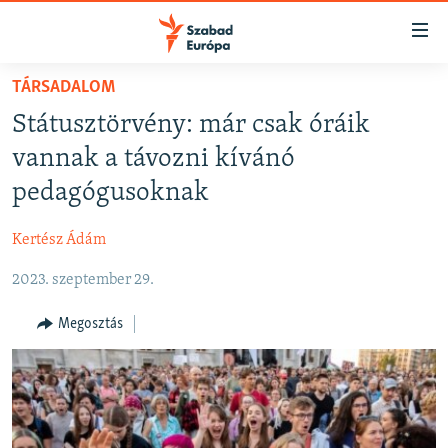
Akadálymentes
mód
Ugrás
TÁRSADALOM
a
NAPIRENDEN
Státusztörvény: már csak óráik
fő
AKTUÁLIS
oldalra
vannak a távozni kívánó
FELIRATKOZÁS
PODCASTOK
Ugrás
pedagógusoknak
a
VIDEÓK
tartalomjegyzékre
Kertész Ádám
Spotify
ELEMZŐ
Ugrás
a
2023. szeptember 29.
NER15
Feliratkozás
keresésre
SZABADON
Megosztás
TÁRSADALOM
DEMOKRÁCIA
A PÉNZ NYOMÁBAN