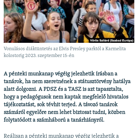
EURÓPAI UNIÓ
VILÁG
KLÍMAVÁLTOZÁS
A MÚLT TANULSÁGAI
Vonulásos diáktüntetés az Elvis Presley parktól a Karmelita
KÖVESSEN MINKET!
kolostorig 2023. szeptember 15-én
A pénteki munkanap végéig jelezhetik írásban a
tanárok, ha nem szeretnének a státusztörvény hatálya
Valamennyi RFE/RL weboldal
alatt dolgozni. A PDSZ és a TASZ is azt tapasztalta,
hogy a pedagógusok nem kaptak megfelelő hivatalos
tájékoztatást, sok tévhit terjed. A távozó tanárok
számáról egyelőre nem lehet biztosat tudni, közben
folytatódott a számháború a tanárhiányról.
Reálisan a pénteki munkanap végéig jelezhetik a