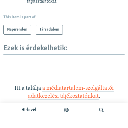
tapasztalatokat.
This item is part of
Napirenden
Társadalom
Ezek is érdekelhetik:
Itt a találja
a médiatartalom-szolgáltatói
adatkezelési tájékoztatónkat
.
Hírlevél
Legfrissebb podcastunk: