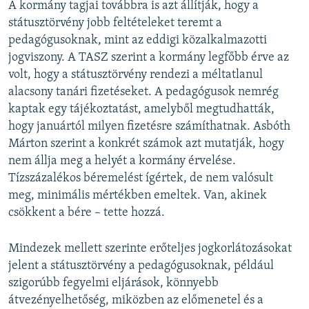
A kormány tagjai továbbra is azt állítják, hogy a
státusztörvény jobb feltételeket teremt a
pedagógusoknak, mint az eddigi közalkalmazotti
jogviszony. A TASZ szerint a kormány legfőbb érve az
volt, hogy a státusztörvény rendezi a méltatlanul
alacsony tanári fizetéseket. A pedagógusok nemrég
kaptak egy tájékoztatást, amelyből megtudhatták,
hogy januártól milyen fizetésre számíthatnak. Asbóth
Márton szerint a konkrét számok azt mutatják, hogy
nem állja meg a helyét a kormány érvelése.
Tízszázalékos béremelést ígértek, de nem valósult
meg, minimális mértékben emeltek. Van, akinek
csökkent a bére – tette hozzá.
Mindezek mellett szerinte erőteljes jogkorlátozásokat
jelent a státusztörvény a pedagógusoknak, például
szigorúbb fegyelmi eljárások, könnyebb
átvezényelhetőség, miközben az előmenetel és a