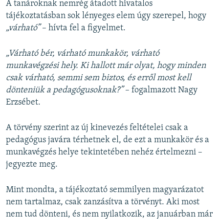
A tanároknak nemrég átadott hivatalos
tájékoztatásban sok lényeges elem úgy szerepel, hogy
„várható”
– hívta fel a figyelmet.
„Várható bér, várható munkakör, várható
munkavégzési hely. Ki hallott már olyat, hogy minden
csak várható, semmi sem biztos, és erről most kell
dönteniük a pedagógusoknak?”
– fogalmazott Nagy
Erzsébet.
A törvény szerint az új kinevezés feltételei csak a
pedagógus javára térhetnek el, de ezt a munkakör és a
munkavégzés helye tekintetében nehéz értelmezni –
jegyezte meg.
Mint mondta, a tájékoztató semmilyen magyarázatot
nem tartalmaz, csak zanzásítva a törvényt. Aki most
nem tud dönteni, és nem nyilatkozik, az januárban már