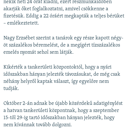
nekik heti 24 órát kiadni, ezért részmunkaidőben
akarják őket foglalkoztatni, amivel csökkenne a
fizetésük. Eddig a 22 óráért megkapták a teljes bérüket
– emlékeztetett.
Nagy Erzsébet szerint a tanárok egy része kapott négy-
öt százalékos béremelést, de a megígért tízszázalékos
emelés nyomát sehol sem látják.
Kikérték a tankerületi központoktól, hogy a nyári
időszakban hányan jelezték távozásukat, de még csak
néhány helyről kaptak választ, így egyelőre nem
tudják.
Október 2-án adnak be újabb közérdekű adatigénylést
a hatvan tankerületi központnak, hogy a szeptember
15-től 29-ig tartó időszakban hányan jelezték, hogy
nem kívánnak tovább dolgozni.