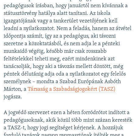
pedagógusok írásban, hogy januártól nem kívánnak a
státusztörvény hatálya alatt tanítani. Az iskola
igazgatójának vagy a tankerület vezetőjének kell
leadni a nyilatkozatot. Nem a feladás, hanem az átvétel
időpontja számít, így az a pedagógus, aki távozni
szeretne a közoktatásból, és nem adja le a pénteki
munkaidő végéig, később már csak rosszabb
feltételekkel teheti meg, ezért mindenkinek azt
tanácsolják, hogy aki a távozás mellett döntött, még
péntek délutánig adja oda a nyilatkozatot egy felelős
személynek – mondta a Szabad Európának Asbóth
Márton, a
Társaság a Szabadságjogokért (TASZ)
jogásza.
A jogvédő szervezet ezen a héten forródrótot indított a
pedagógusoknak, akik közül több mint százan keresték
a TASZ-t, hogy jogi segítséget kérjenek. A hozzájuk
forduló tanárok nagyon nyomasztónak ítélték meg a