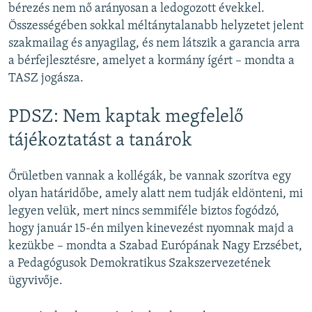
bérezés nem nő arányosan a ledogozott évekkel.
Összességében sokkal méltánytalanabb helyzetet jelent
szakmailag és anyagilag, és nem látszik a garancia arra
a bérfejlesztésre, amelyet a kormány ígért – mondta a
TASZ jogásza.
PDSZ: Nem kaptak megfelelő
tájékoztatást a tanárok
Őrületben vannak a kollégák, be vannak szorítva egy
olyan határidőbe, amely alatt nem tudják eldönteni, mi
legyen velük, mert nincs semmiféle biztos fogódzó,
hogy január 15-én milyen kinevezést nyomnak majd a
kezükbe – mondta a Szabad Európának Nagy Erzsébet,
a Pedagógusok Demokratikus Szakszervezetének
ügyvivője.