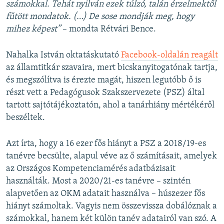
számokkal. Tehát nyilván ezek túlzó, talán érzelmektől
fűtött mondatok. (…) De sose mondják meg, hogy
mihez képest”
– mondta Rétvári Bence.
Nahalka István oktatáskutató
Facebook-oldalán reagált
az államtitkár szavaira, mert bicskanyitogatónak tartja,
és megszólítva is érezte magát, hiszen legutóbb ő is
részt vett a Pedagógusok Szakszervezete (PSZ) által
tartott sajtótájékoztatón, ahol a tanárhiány mértékéről
beszéltek.
Azt írta, hogy a 16 ezer fős hiányt a PSZ a 2018/19-es
tanévre becsülte, alapul véve az ő számításait, amelyek
az Országos Kompetenciamérés adatbázisait
használták. Most a 2020/21-es tanévre – szintén
alapvetően az OKM adatait használva – húszezer fős
hiányt számoltak. Vagyis nem összevissza dobálóznak a
számokkal, hanem két külön tanév adatairól van szó. A