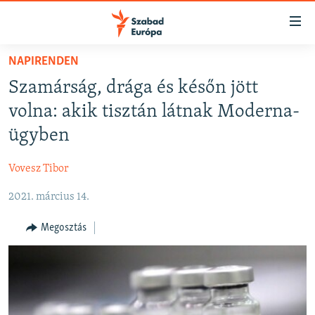
Akadálymentes
mód
Ugrás
NAPIRENDEN
a
NAPIRENDEN
Szamárság, drága és későn jött
fő
AKTUÁLIS
oldalra
volna: akik tisztán látnak Moderna-
FELIRATKOZÁS
PODCASTOK
Ugrás
ügyben
a
VIDEÓK
tartalomjegyzékre
Vovesz Tibor
Spotify
ELEMZŐ
Ugrás
a
2021. március 14.
NER15
Feliratkozás
keresésre
SZABADON
Megosztás
TÁRSADALOM
DEMOKRÁCIA
A PÉNZ NYOMÁBAN