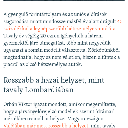
240p
A gyengülő forintárfolyam és az uniós előírások
360p
szigorodása miatt mindössze másfél év alatt drágult
45
Auto
240p
360p
480p
480p
százalékkal a legnépszerűbb hétszemélyes autó ára
.
720p
Tavaly év végéig 20 ezren igényelték a három
720p
1080p
gyermektől járó támogatást, több mint negyedük
1080p
ugyanazt a román modellt választotta. Körképünkből
megtudhatja, hogy ez nem véletlen, hiszen eltűntek a
piacról az olcsó hétszemélyes autók.
Rosszabb a hazai helyzet, mint
tavaly Lombardiában
Orbán Viktor igazat mondott, amikor megemlítette,
hogy a járványelőrejelző modellek szerint "drámai"
mértékben romolhat helyzet Magyarországon.
Valójában már most rosszabb a helyzet
, mint tavaly