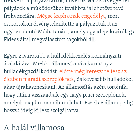
frekvencia pályázatának, mivel ők voltak az egyetlen
pályázók a működésüket továbbra is lehetővé tevő
frekvenciára.
Mégse kaphatnak engedélyt
, mert
csütörtökön érvénytelenítette a pályázatukat ​az
ügyben döntő Médiatanács, amely egy ideje kizárólag a
Fidesz által megválasztott tagokból áll.
Egyre zavarosabb a hulladékkezelés kormányzati
átalakítása. Mielőtt államosítaná a kormány a
hulladékgazdálkodást,
előtte még keresztbe tesz az
életben maradt szereplőknek
, és kevesebb hulladékot
akar újrahasznosítani. Az államosítás azért történik,
hogy utána visszaadják egy nagy piaci szereplőnek,
amelyik majd monopólium lehet. Ezzel az állam pedig
hosszú ideig ki lesz szolgáltatva.
A halál villamosa