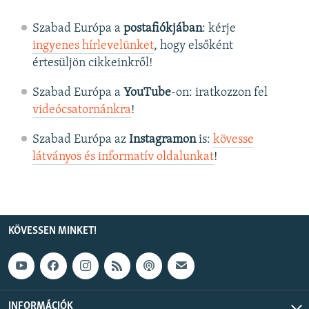
Szabad Európa a
postafiókjában
: kérje
ingyenes hírlevelünket
, hogy elsőként
értesüljön cikkeinkről!
Szabad Európa a
YouTube
-on: iratkozzon fel
videócsatornánkra
!
Szabad Európa az
Instagramon
is:
kövesse
látványos és informatív oldalunkat
! ​
KÖVESSEN MINKET!
INFORMÁCIÓK