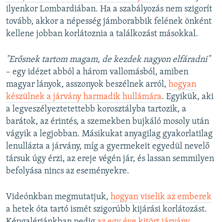
ilyenkor Lombardiában. Ha a szabályozás nem szigorít
tovább, akkor a népesség jámborabbik felének önként
kellene jobban korlátoznia a találkozást másokkal.
"Erősnek tartom magam, de kezdek nagyon elfáradni"
– egy idézet abból a három vallomásból, amiben
magyar lányok, asszonyok beszélnek arról,
hogyan
készülnek a járvány harmadik hullámára
. Egyikük, aki
a legveszélyeztetettebb korosztályba tartozik, a
barátok, az érintés, a szemekben bujkáló mosoly után
vágyik a legjobban. Másikukat anyagilag gyakorlatilag
lenullázta a járvány, míg a gyermekeit egyedül nevelő
társuk úgy érzi, az ereje végén jár, és lassan semmilyen
befolyása nincs az eseményekre.
Videónkban megmutatjuk,
hogyan viselik az emberek
a hetek óta tartó ismét szigorúbb kijárási korlátozást.
Képgalériánkban pedig
az egy éve kitört járvány