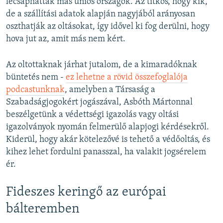
lecsaphattak más uniós országok. Az titkos, hogy kik,
1080p
de a szállítási adatok alapján nagyjából arányosan
oszthatják az oltásokat, így idővel ki fog derülni, hogy
hova jut az, amit más nem kért.
Az oltottaknak járhat jutalom, de a kimaradóknak
büntetés nem -
ez lehetne a rövid összefoglalója
podcastunknak
, amelyben a Társaság a
Szabadságjogokért jogászával, Asbóth Mártonnal
beszélgetünk a védettségi igazolás vagy oltási
igazolványok nyomán felmerülő alapjogi kérdésekről.
Kiderül, hogy akár kötelezővé is tehető a védőoltás, és
kihez lehet fordulni panasszal, ha valakit jogsérelem
ér.
Fideszes keringő az európai
bálteremben