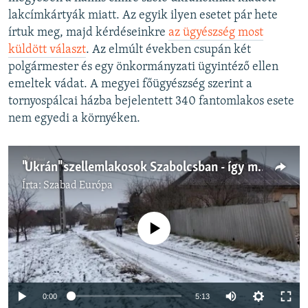
lakcímkártyák miatt. Az egyik ilyen esetet pár hete
írtuk meg, majd kérdéseinkre
az ügyészség most
küldött választ
. Az elmúlt években csupán két
polgármester és egy önkormányzati ügyintéző ellen
emeltek vádat. A megyei főügyészség szerint a
tornyospálcai házba bejelentett 340 fantomlakos esete
nem egyedi a környéken.
"Ukrán" szellemlakosok Szabolcsban - így ment a lakcímbiznisz Tornyospálcán
Írta:
Szabad Európa
Jelenleg nincs elérhető tartalom
Auto
0:00
5:13