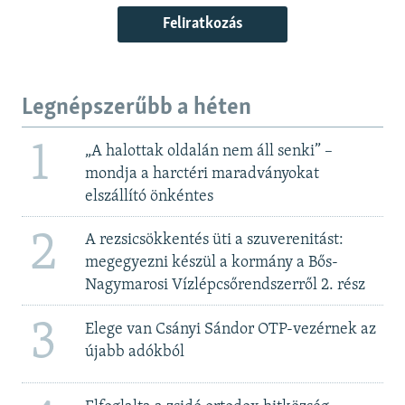
Feliratkozás
Legnépszerűbb a héten
1
„A halottak oldalán nem áll senki” –
mondja a harctéri maradványokat
elszállító önkéntes
2
A rezsicsökkentés üti a szuverenitást:
megegyezni készül a kormány a Bős-
Nagymarosi Vízlépcsőrendszerről 2. rész
3
Elege van Csányi Sándor OTP-vezérnek az
újabb adókból