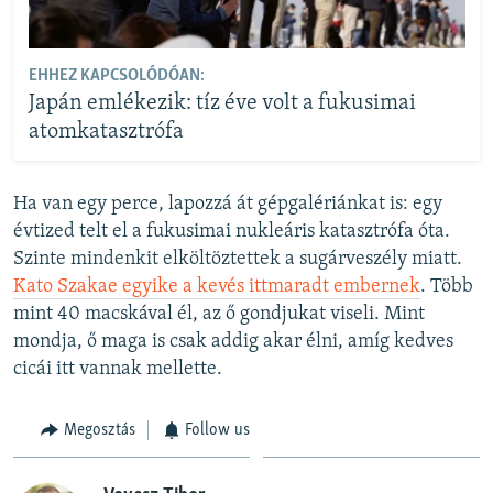
EHHEZ KAPCSOLÓDÓAN:
Japán emlékezik: tíz éve volt a fukusimai
atomkatasztrófa
Ha van egy perce, lapozzá át gépgalériánkat is: egy
évtized telt el a fukusimai nukleáris katasztrófa óta.
Szinte mindenkit elköltöztettek a sugárveszély miatt.
Kato Szakae egyike a kevés ittmaradt embernek
. Több
mint 40 macskával él, az ő gondjukat viseli. Mint
mondja, ő maga is csak addig akar élni, amíg kedves
cicái itt vannak mellette.
Megosztás
Follow us