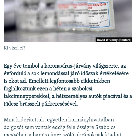
EURÓPAI UNIÓ
VILÁG
KLÍMAVÁLTOZÁS
A MÚLT TANULSÁGAI
Ki viszi el?
KÖVESSEN MINKET!
Egy éve tombol a koronavírus-járvány világszerte, az
évforduló a sok lemondással járó időszak értékelésére
is okot ad. Emellett legfontosabb cikkeinkben
Valamennyi RFE/RL weboldal
foglalkoztunk ezen a héten a szabolcsi
lakcímnepperekkel, a hétszemélyes autók piacával és a
Fidesz brüsszeli párkeresésével.
Mint kiderítettük, egyetlen kormányhivatalban
dolgozót sem vontak eddig felelősségre Szabolcs
megyében a hamis címre szóló ukránoknak kiadott