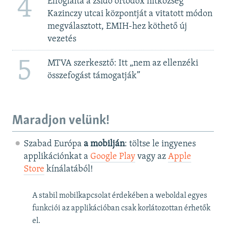
4
Elfoglalta a zsidó ortodox hitközség
Kazinczy utcai központját a vitatott módon
megválasztott, EMIH-hez köthető új
vezetés
5
MTVA szerkesztő: Itt „nem az ellenzéki
összefogást támogatják”
Maradjon velünk!
Szabad Európa
a mobilján
: töltse le ingyenes
applikációnkat a
Google Play
vagy az
Apple
Store
kínálatából!
A stabil mobilkapcsolat érdekében a weboldal egyes
funkciói az applikációban csak korlátozottan érhetők
el.