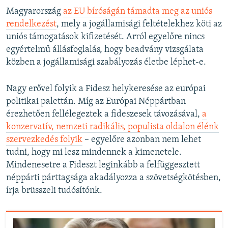
Magyarország
az EU bíróságán támadta meg az uniós
rendelkezést
, mely a jogállamisági feltételekhez köti az
uniós támogatások kifizetését. Arról egyelőre nincs
egyértelmű állásfoglalás, hogy beadvány vizsgálata
közben a jogállamisági szabályozás életbe léphet-e.
Nagy erővel folyik a Fidesz helykeresése az európai
politikai palettán. Míg az Európai Néppártban
érezhetően fellélegeztek a fideszesek távozásával,
a
konzervatív, nemzeti radikális, populista oldalon élénk
szervezkedés folyik
– egyelőre azonban nem lehet
tudni, hogy mi lesz mindennek a kimenetele.
Mindenesetre a Fideszt leginkább a felfüggesztett
néppárti párttagsága akadályozza a szövetségkötésben,
írja brüsszeli tudósítónk.